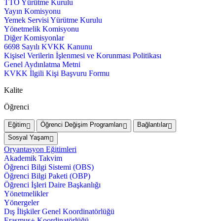
TTO Yürütme Kurulu
Yayın Komisyonu
Yemek Servisi Yürütme Kurulu
Yönetmelik Komisyonu
Diğer Komisyonlar
6698 Sayılı KVKK Kanunu
Kişisel Verilerin İşlenmesi ve Korunması Politikası
Genel Aydınlatma Metni
KVKK İlgili Kişi Başvuru Formu
Kalite
Öğrenci
Eğitim
Öğrenci Değişim Programları
Bağlantılar
Sosyal Yaşam
Oryantasyon Eğitimleri
Akademik Takvim
Öğrenci Bilgi Sistemi (OBS)
Öğrenci Bilgi Paketi (OBP)
Öğrenci İşleri Daire Başkanlığı
Yönetmelikler
Yönergeler
Dış İlişkiler Genel Koordinatörlüğü
Erasmus+ Koordinatörlüğü