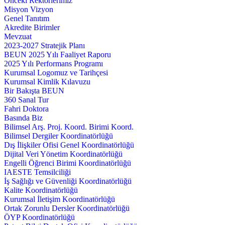
Önceki Rektörlerimiz
Misyon Vizyon
Genel Tanıtım
Akredite Birimler
Mevzuat
2023-2027 Stratejik Planı
BEUN 2025 Yılı Faaliyet Raporu
2025 Yılı Performans Programı
Kurumsal Logomuz ve Tarihçesi
Kurumsal Kimlik Kılavuzu
Bir Bakışta BEUN
360 Sanal Tur
Fahri Doktora
Basında Biz
Bilimsel Arş. Proj. Koord. Birimi Koord.
Bilimsel Dergiler Koordinatörlüğü
Dış İlişkiler Ofisi Genel Koordinatörlüğü
Dijital Veri Yönetim Koordinatörlüğü
Engelli Öğrenci Birimi Koordinatörlüğü
IAESTE Temsilciliği
İş Sağlığı ve Güvenliği Koordinatörlüğü
Kalite Koordinatörlüğü
Kurumsal İletişim Koordinatörlüğü
Ortak Zorunlu Dersler Koordinatörlüğü
ÖYP Koordinatörlüğü