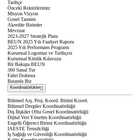
Tarihçe
Önceki Rektörlerimiz
Misyon Vizyon
Genel Tanıtım
Akredite Birimler
Mevzuat
2023-2027 Stratejik Planı
BEUN 2025 Yılı Faaliyet Raporu
2025 Yılı Performans Programı
Kurumsal Logomuz ve Tarihçesi
Kurumsal Kimlik Kılavuzu
Bir Bakışta BEUN
360 Sanal Tur
Fahri Doktora
Basında Biz
Koordinatörlükler
Bilimsel Arş. Proj. Koord. Birimi Koord.
Bilimsel Dergiler Koordinatörlüğü
Dış İlişkiler Ofisi Genel Koordinatörlüğü
Dijital Veri Yönetim Koordinatörlüğü
Engelli Öğrenci Birimi Koordinatörlüğü
IAESTE Temsilciliği
İş Sağlığı ve Güvenliği Koordinatörlüğü
Kalite Koordinatörlüğü