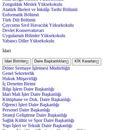
Zonguldak Meslek Yüksekokulu
Atatürk İlkeleri ve İnkılâp Tarihi Bölümü
Enformatik Bölümü
Türk Dili Bölümü
Çaycuma Sivil Havacılık Yüksekokulu
Devlet Konservatuvarı
Uygulamalı Bilimler Yüksekokulu
Yabancı Diller Yüksekokulu
İdari
İdari Birimler
Daire Başkanlıkları
KİK Kararları
Döner Sermaye İşletmesi Müdürlüğü
Genel Sekreterlik
Hukuk Müşavirliği
İç Denetim Birimi
Bilgi İşlem Daire Başkanlığı
İdari Mali İşler Daire Başkanlığı
Kütüphane ve Dok. Daire Başkanlığı
Öğrenci İşleri Daire Başkanlığı
Personel Daire Başkanlığı
Strateji Geliştirme Daire Başkanlığı
Sağlık Kültür ve Spor Daire Başkanlığı
Yapı İşleri ve Teknik Daire Başkanlığı