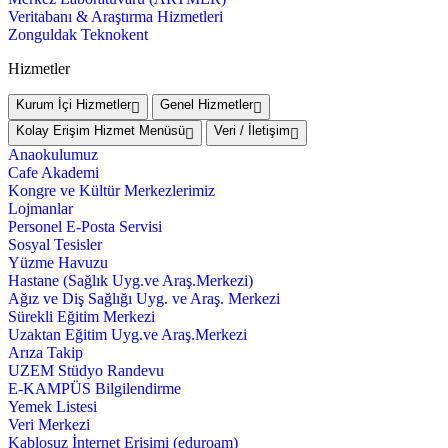
Veritabanı & Araştırma Hizmetleri
Zonguldak Teknokent
Hizmetler
Kurum İçi Hizmetler
Genel Hizmetler
Kolay Erişim Hizmet Menüsü
Veri / İletişim
Anaokulumuz
Cafe Akademi
Kongre ve Kültür Merkezlerimiz
Lojmanlar
Personel E-Posta Servisi
Sosyal Tesisler
Yüzme Havuzu
Hastane (Sağlık Uyg.ve Araş.Merkezi)
Ağız ve Diş Sağlığı Uyg. ve Araş. Merkezi
Sürekli Eğitim Merkezi
Uzaktan Eğitim Uyg.ve Araş.Merkezi
Arıza Takip
UZEM Stüdyo Randevu
E-KAMPÜS Bilgilendirme
Yemek Listesi
Veri Merkezi
Kablosuz İnternet Erişimi (eduroam)