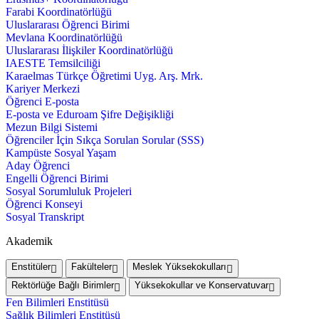
Farabi Koordinatörlüğü
Uluslararası Öğrenci Birimi
Mevlana Koordinatörlüğü
Uluslararası İlişkiler Koordinatörlüğü
IAESTE Temsilciliği
Karaelmas Türkçe Öğretimi Uyg. Arş. Mrk.
Kariyer Merkezi
Öğrenci E-posta
E-posta ve Eduroam Şifre Değişikliği
Mezun Bilgi Sistemi
Öğrenciler İçin Sıkça Sorulan Sorular (SSS)
Kampüste Sosyal Yaşam
Aday Öğrenci
Engelli Öğrenci Birimi
Sosyal Sorumluluk Projeleri
Öğrenci Konseyi
Sosyal Transkript
Akademik
Enstitüler
Fakülteler
Meslek Yüksekokulları
Rektörlüğe Bağlı Birimler
Yüksekokullar ve Konservatuvar
Fen Bilimleri Enstitüsü
Sağlık Bilimleri Enstitüsü