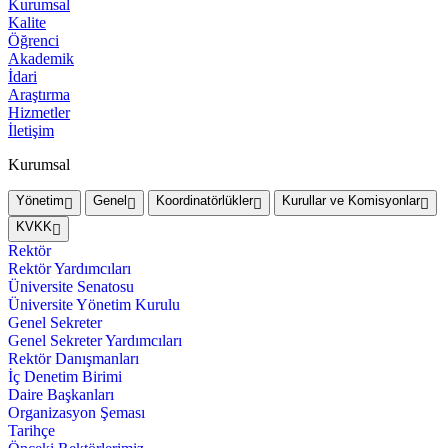
Kurumsal
Kalite
Öğrenci
Akademik
İdari
Araştırma
Hizmetler
İletişim
Kurumsal
Yönetim
Genel
Koordinatörlükler
Kurullar ve Komisyonlar
KVKK
Rektör
Rektör Yardımcıları
Üniversite Senatosu
Üniversite Yönetim Kurulu
Genel Sekreter
Genel Sekreter Yardımcıları
Rektör Danışmanları
İç Denetim Birimi
Daire Başkanları
Organizasyon Şeması
Tarihçe