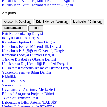
Kurum İdari Kurul Toplantısı Kararları - Eğitim
Kurum İdari Kurul Toplantısı Kararları - Sağlık
Araştırma
Akademik Dergiler
Etkinlikler ve Yayınlar
Merkezler / Birimler
Laboratuvarlar
Linkler
Batı Karadeniz Tıp Dergisi
İlahiyat Fakültesi Dergisi
Karaelmas Eğitim Bilimleri Dergisi
Karaelmas Fen ve Mühendislik Dergisi
Karaelmas İş Sağlığı ve Güvenliği Dergisi
Karaelmas Sosyal Bilimler Dergisi
Türkiye Diyabet ve Obezite Dergisi
Uluslararası Diş Hekimliği Bilimleri Dergisi
Uluslararası Yönetim İktisat ve İşletme Dergisi
Yükseköğretim ve Bilim Dergisi
Etkinlikler
Kampüsün Sesi
Yayınlarımız
Uygulama ve Araştırma Merkezleri
Bilimsel Araştırma Projeleri Birimi
Teknoloji Transfer Ofisi
Laboratuvar Bilgi Sistemi (LABSİS)
Merkez Laboratuvaru (ARTMER)