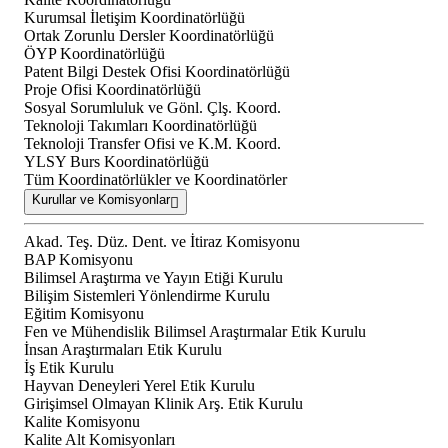
Kurumsal İletişim Koordinatörlüğü
Ortak Zorunlu Dersler Koordinatörlüğü
ÖYP Koordinatörlüğü
Patent Bilgi Destek Ofisi Koordinatörlüğü
Proje Ofisi Koordinatörlüğü
Sosyal Sorumluluk ve Gönl. Çlş. Koord.
Teknoloji Takımları Koordinatörlüğü
Teknoloji Transfer Ofisi ve K.M. Koord.
YLSY Burs Koordinatörlüğü
Tüm Koordinatörlükler ve Koordinatörler
Kurullar ve Komisyonlar
Akad. Teş. Düz. Dent. ve İtiraz Komisyonu
BAP Komisyonu
Bilimsel Araştırma ve Yayın Etiği Kurulu
Bilişim Sistemleri Yönlendirme Kurulu
Eğitim Komisyonu
Fen ve Mühendislik Bilimsel Araştırmalar Etik Kurulu
İnsan Araştırmaları Etik Kurulu
İş Etik Kurulu
Hayvan Deneyleri Yerel Etik Kurulu
Girişimsel Olmayan Klinik Arş. Etik Kurulu
Kalite Komisyonu
Kalite Alt Komisyonları