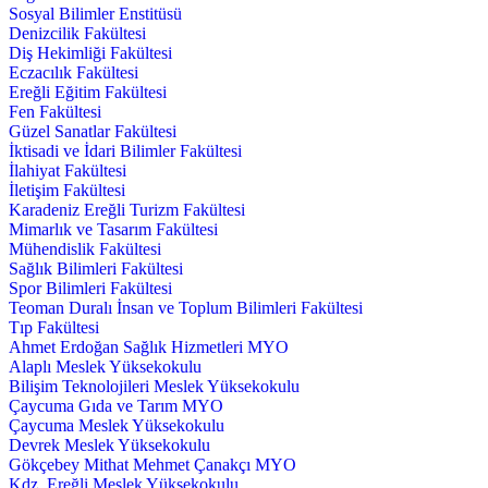
Sosyal Bilimler Enstitüsü
Denizcilik Fakültesi
Diş Hekimliği Fakültesi
Eczacılık Fakültesi
Ereğli Eğitim Fakültesi
Fen Fakültesi
Güzel Sanatlar Fakültesi
İktisadi ve İdari Bilimler Fakültesi
İlahiyat Fakültesi
İletişim Fakültesi
Karadeniz Ereğli Turizm Fakültesi
Mimarlık ve Tasarım Fakültesi
Mühendislik Fakültesi
Sağlık Bilimleri Fakültesi
Spor Bilimleri Fakültesi
Teoman Duralı İnsan ve Toplum Bilimleri Fakültesi
Tıp Fakültesi
Ahmet Erdoğan Sağlık Hizmetleri MYO
Alaplı Meslek Yüksekokulu
Bilişim Teknolojileri Meslek Yüksekokulu
Çaycuma Gıda ve Tarım MYO
Çaycuma Meslek Yüksekokulu
Devrek Meslek Yüksekokulu
Gökçebey Mithat Mehmet Çanakçı MYO
Kdz. Ereğli Meslek Yüksekokulu