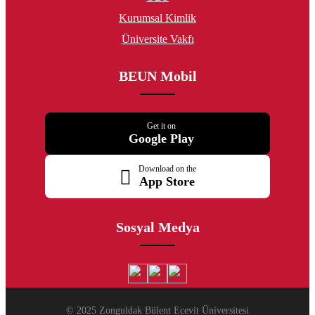
Kurumsal Kimlik
Üniversite Vakfı
BEUN Mobil
Get it on
Google Play
Download on the
App Store
Sosyal Medya
© 2025 Zonguldak Bülent Ecevit Üniversitesi