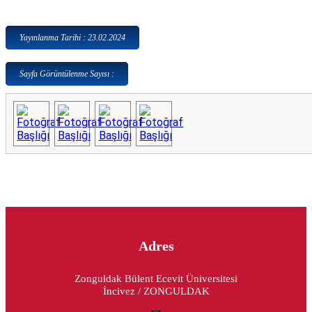
Yayınlanma Tarihi : 23.02.2024
Sayfa Görüntülenme Sayısı :
Adres
Zonguldak Bülent Ecevit Üniversitesi
İncivez / ZONGULDAK