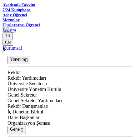
Akademik Takvim
7/24 Kütüphane
Aday Öğrenci
Mezunlar
Uluslararası Öğrenci
İletişim
TR
EN
Kurumsal
Yönetim
Rektör
Rektör Yardımcıları
Üniversite Senatosu
Üniversite Yönetim Kurulu
Genel Sekreter
Genel Sekreter Yardımcıları
Rektör Danışmanları
İç Denetim Birimi
Daire Başkanları
Organizasyon Şeması
Genel