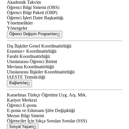
Akademik Takvim
Öğrenci Bilgi Sistemi (OBS)
Öğrenci Bilgi Paketi (OBP)
Öğrenci İşleri Daire Başkanlığı
Yönetmelikler
Yönergeler
Öğrenci Değişim Programları
Dış İlişkiler Genel Koordinatörlüğü
Erasmus+ Koordinatörlüğü
Farabi Koordinatörlüğü
Uluslararası Öğrenci Birimi
Mevlana Koordinatörlüğü
Uluslararası İlişkiler Koordinatörlüğü
IAESTE Temsilciliği
Bağlantılar
Karaelmas Türkçe Öğretimi Uyg. Arş. Mrk.
Kariyer Merkezi
Öğrenci E-posta
E-posta ve Eduroam Şifre Değişikliği
Mezun Bilgi Sistemi
Öğrenciler İçin Sıkça Sorulan Sorular (SSS)
Sosyal Yaşam