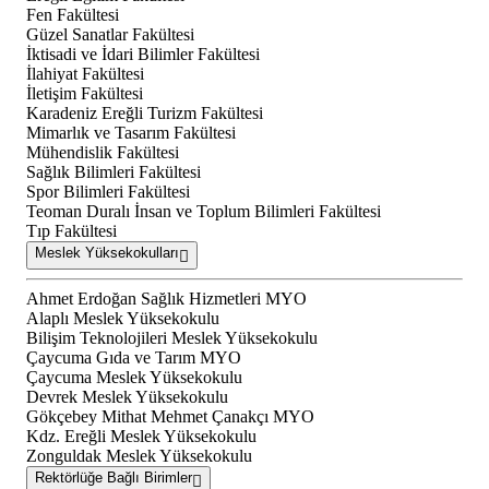
Fen Fakültesi
Güzel Sanatlar Fakültesi
İktisadi ve İdari Bilimler Fakültesi
İlahiyat Fakültesi
İletişim Fakültesi
Karadeniz Ereğli Turizm Fakültesi
Mimarlık ve Tasarım Fakültesi
Mühendislik Fakültesi
Sağlık Bilimleri Fakültesi
Spor Bilimleri Fakültesi
Teoman Duralı İnsan ve Toplum Bilimleri Fakültesi
Tıp Fakültesi
Meslek Yüksekokulları
Ahmet Erdoğan Sağlık Hizmetleri MYO
Alaplı Meslek Yüksekokulu
Bilişim Teknolojileri Meslek Yüksekokulu
Çaycuma Gıda ve Tarım MYO
Çaycuma Meslek Yüksekokulu
Devrek Meslek Yüksekokulu
Gökçebey Mithat Mehmet Çanakçı MYO
Kdz. Ereğli Meslek Yüksekokulu
Zonguldak Meslek Yüksekokulu
Rektörlüğe Bağlı Birimler