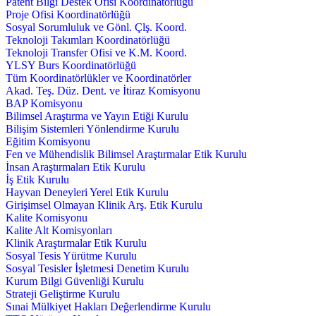
Patent Bilgi Destek Ofisi Koordinatörlüğü
Proje Ofisi Koordinatörlüğü
Sosyal Sorumluluk ve Gönl. Çlş. Koord.
Teknoloji Takımları Koordinatörlüğü
Teknoloji Transfer Ofisi ve K.M. Koord.
YLSY Burs Koordinatörlüğü
Tüm Koordinatörlükler ve Koordinatörler
Akad. Teş. Düz. Dent. ve İtiraz Komisyonu
BAP Komisyonu
Bilimsel Araştırma ve Yayın Etiği Kurulu
Bilişim Sistemleri Yönlendirme Kurulu
Eğitim Komisyonu
Fen ve Mühendislik Bilimsel Araştırmalar Etik Kurulu
İnsan Araştırmaları Etik Kurulu
İş Etik Kurulu
Hayvan Deneyleri Yerel Etik Kurulu
Girişimsel Olmayan Klinik Arş. Etik Kurulu
Kalite Komisyonu
Kalite Alt Komisyonları
Klinik Araştırmalar Etik Kurulu
Sosyal Tesis Yürütme Kurulu
Sosyal Tesisler İşletmesi Denetim Kurulu
Kurum Bilgi Güvenliği Kurulu
Strateji Geliştirme Kurulu
Sınai Mülkiyet Hakları Değerlendirme Kurulu