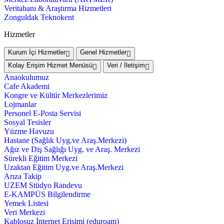
Veritabanı & Araştırma Hizmetleri
Zonguldak Teknokent
Hizmetler
Kurum İçi Hizmetler
Genel Hizmetler
Kolay Erişim Hizmet Menüsü
Veri / İletişim
Anaokulumuz
Cafe Akademi
Kongre ve Kültür Merkezlerimiz
Lojmanlar
Personel E-Posta Servisi
Sosyal Tesisler
Yüzme Havuzu
Hastane (Sağlık Uyg.ve Araş.Merkezi)
Ağız ve Diş Sağlığı Uyg. ve Araş. Merkezi
Sürekli Eğitim Merkezi
Uzaktan Eğitim Uyg.ve Araş.Merkezi
Arıza Takip
UZEM Stüdyo Randevu
E-KAMPÜS Bilgilendirme
Yemek Listesi
Veri Merkezi
Kablosuz İnternet Erişimi (eduroam)