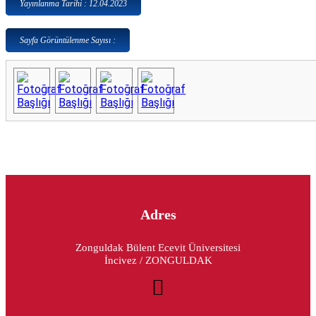
Yayınlanma Tarihi : 12.04.2023
Sayfa Görüntülenme Sayısı :
Adres
Zonguldak Bülent Ecevit Üniversitesi
İncivez / ZONGULDAK