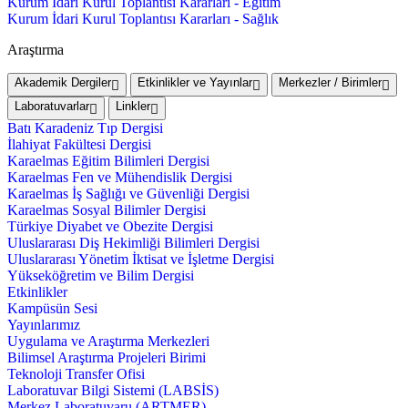
Kurum İdari Kurul Toplantısı Kararları - Eğitim
Kurum İdari Kurul Toplantısı Kararları - Sağlık
Araştırma
Akademik Dergiler
Etkinlikler ve Yayınlar
Merkezler / Birimler
Laboratuvarlar
Linkler
Batı Karadeniz Tıp Dergisi
İlahiyat Fakültesi Dergisi
Karaelmas Eğitim Bilimleri Dergisi
Karaelmas Fen ve Mühendislik Dergisi
Karaelmas İş Sağlığı ve Güvenliği Dergisi
Karaelmas Sosyal Bilimler Dergisi
Türkiye Diyabet ve Obezite Dergisi
Uluslararası Diş Hekimliği Bilimleri Dergisi
Uluslararası Yönetim İktisat ve İşletme Dergisi
Yükseköğretim ve Bilim Dergisi
Etkinlikler
Kampüsün Sesi
Yayınlarımız
Uygulama ve Araştırma Merkezleri
Bilimsel Araştırma Projeleri Birimi
Teknoloji Transfer Ofisi
Laboratuvar Bilgi Sistemi (LABSİS)
Merkez Laboratuvaru (ARTMER)