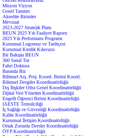
Önceki Rektörlerimiz
Misyon Vizyon
Genel Tanıtım
Akredite Birimler
Mevzuat
2023-2027 Stratejik Planı
BEUN 2025 Yılı Faaliyet Raporu
2025 Yılı Performans Programı
Kurumsal Logomuz ve Tarihçesi
Kurumsal Kimlik Kılavuzu
Bir Bakışta BEUN
360 Sanal Tur
Fahri Doktora
Basında Biz
Bilimsel Arş. Proj. Koord. Birimi Koord.
Bilimsel Dergiler Koordinatörlüğü
Dış İlişkiler Ofisi Genel Koordinatörlüğü
Dijital Veri Yönetim Koordinatörlüğü
Engelli Öğrenci Birimi Koordinatörlüğü
IAESTE Temsilciliği
İş Sağlığı ve Güvenliği Koordinatörlüğü
Kalite Koordinatörlüğü
Kurumsal İletişim Koordinatörlüğü
Ortak Zorunlu Dersler Koordinatörlüğü
ÖYP Koordinatörlüğü