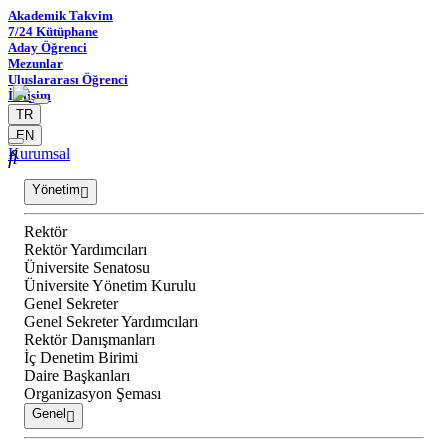
Akademik Takvim
7/24 Kütüphane
Aday Öğrenci
Mezunlar
Uluslararası Öğrenci
İletişim
TR
EN
Kurumsal
Yönetim
Rektör
Rektör Yardımcıları
Üniversite Senatosu
Üniversite Yönetim Kurulu
Genel Sekreter
Genel Sekreter Yardımcıları
Rektör Danışmanları
İç Denetim Birimi
Daire Başkanları
Organizasyon Şeması
Genel