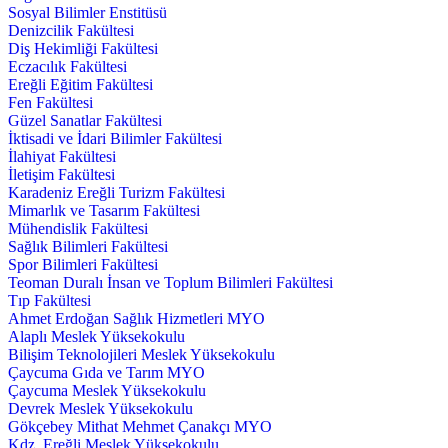
Sosyal Bilimler Enstitüsü
Denizcilik Fakültesi
Diş Hekimliği Fakültesi
Eczacılık Fakültesi
Ereğli Eğitim Fakültesi
Fen Fakültesi
Güzel Sanatlar Fakültesi
İktisadi ve İdari Bilimler Fakültesi
İlahiyat Fakültesi
İletişim Fakültesi
Karadeniz Ereğli Turizm Fakültesi
Mimarlık ve Tasarım Fakültesi
Mühendislik Fakültesi
Sağlık Bilimleri Fakültesi
Spor Bilimleri Fakültesi
Teoman Duralı İnsan ve Toplum Bilimleri Fakültesi
Tıp Fakültesi
Ahmet Erdoğan Sağlık Hizmetleri MYO
Alaplı Meslek Yüksekokulu
Bilişim Teknolojileri Meslek Yüksekokulu
Çaycuma Gıda ve Tarım MYO
Çaycuma Meslek Yüksekokulu
Devrek Meslek Yüksekokulu
Gökçebey Mithat Mehmet Çanakçı MYO
Kdz. Ereğli Meslek Yüksekokulu