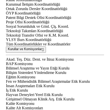
Kurumsal İletişim Koordinatörlüğü
Ortak Zorunlu Dersler Koordinatörlüğü
ÖYP Koordinatörlüğü
Patent Bilgi Destek Ofisi Koordinatörlüğü
Proje Ofisi Koordinatörlüğü
Sosyal Sorumluluk ve Gönl. Çlş. Koord.
Teknoloji Takımları Koordinatörlüğü
Teknoloji Transfer Ofisi ve K.M. Koord.
YLSY Burs Koordinatörlüğü
Tüm Koordinatörlükler ve Koordinatörler
Kurullar ve Komisyonlar
Akad. Teş. Düz. Dent. ve İtiraz Komisyonu
BAP Komisyonu
Bilimsel Araştırma ve Yayın Etiği Kurulu
Bilişim Sistemleri Yönlendirme Kurulu
Eğitim Komisyonu
Fen ve Mühendislik Bilimsel Araştırmalar Etik Kurulu
İnsan Araştırmaları Etik Kurulu
İş Etik Kurulu
Hayvan Deneyleri Yerel Etik Kurulu
Girişimsel Olmayan Klinik Arş. Etik Kurulu
Kalite Komisyonu
Kalite Alt Komisyonları