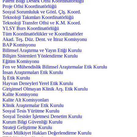
Patent Bilgi Destek Ofisi Koordinatörlüğü
Proje Ofisi Koordinatörlüğü
Sosyal Sorumluluk ve Gönl. Çlş. Koord.
Teknoloji Takımları Koordinatörlüğü
Teknoloji Transfer Ofisi ve K.M. Koord.
YLSY Burs Koordinatörlüğü
Tüm Koordinatörlükler ve Koordinatörler
Akad. Teş. Düz. Dent. ve İtiraz Komisyonu
BAP Komisyonu
Bilimsel Araştırma ve Yayın Etiği Kurulu
Bilişim Sistemleri Yönlendirme Kurulu
Eğitim Komisyonu
Fen ve Mühendislik Bilimsel Araştırmalar Etik Kurulu
İnsan Araştırmaları Etik Kurulu
İş Etik Kurulu
Hayvan Deneyleri Yerel Etik Kurulu
Girişimsel Olmayan Klinik Arş. Etik Kurulu
Kalite Komisyonu
Kalite Alt Komisyonları
Klinik Araştırmalar Etik Kurulu
Sosyal Tesis Yürütme Kurulu
Sosyal Tesisler İşletmesi Denetim Kurulu
Kurum Bilgi Güvenliği Kurulu
Strateji Geliştirme Kurulu
Sınai Mülkiyet Hakları Değerlendirme Kurulu