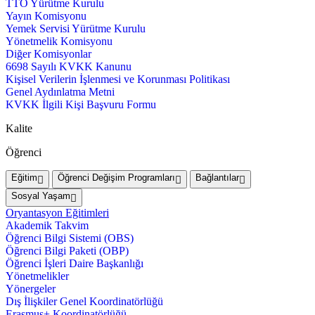
TTO Yürütme Kurulu
Yayın Komisyonu
Yemek Servisi Yürütme Kurulu
Yönetmelik Komisyonu
Diğer Komisyonlar
6698 Sayılı KVKK Kanunu
Kişisel Verilerin İşlenmesi ve Korunması Politikası
Genel Aydınlatma Metni
KVKK İlgili Kişi Başvuru Formu
Kalite
Öğrenci
Eğitim
Öğrenci Değişim Programları
Bağlantılar
Sosyal Yaşam
Oryantasyon Eğitimleri
Akademik Takvim
Öğrenci Bilgi Sistemi (OBS)
Öğrenci Bilgi Paketi (OBP)
Öğrenci İşleri Daire Başkanlığı
Yönetmelikler
Yönergeler
Dış İlişkiler Genel Koordinatörlüğü
Erasmus+ Koordinatörlüğü