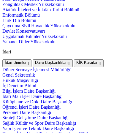
Zonguldak Meslek Yüksekokulu
Atatürk İlkeleri ve İnkılâp Tarihi Bölümü
Enformatik Bölümü
Türk Dili Bölümü
Çaycuma Sivil Havacılık Yüksekokulu
Devlet Konservatuvarı
Uygulamalı Bilimler Yüksekokulu
Yabancı Diller Yüksekokulu
İdari
İdari Birimler
Daire Başkanlıkları
KİK Kararları
Döner Sermaye İşletmesi Müdürlüğü
Genel Sekreterlik
Hukuk Müşavirliği
İç Denetim Birimi
Bilgi İşlem Daire Başkanlığı
İdari Mali İşler Daire Başkanlığı
Kütüphane ve Dok. Daire Başkanlığı
Öğrenci İşleri Daire Başkanlığı
Personel Daire Başkanlığı
Strateji Geliştirme Daire Başkanlığı
Sağlık Kültür ve Spor Daire Başkanlığı
Yapı İşleri ve Teknik Daire Başkanlığı