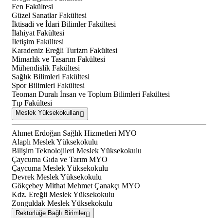
Fen Fakültesi
Güzel Sanatlar Fakültesi
İktisadi ve İdari Bilimler Fakültesi
İlahiyat Fakültesi
İletişim Fakültesi
Karadeniz Ereğli Turizm Fakültesi
Mimarlık ve Tasarım Fakültesi
Mühendislik Fakültesi
Sağlık Bilimleri Fakültesi
Spor Bilimleri Fakültesi
Teoman Duralı İnsan ve Toplum Bilimleri Fakültesi
Tıp Fakültesi
Meslek Yüksekokulları
Ahmet Erdoğan Sağlık Hizmetleri MYO
Alaplı Meslek Yüksekokulu
Bilişim Teknolojileri Meslek Yüksekokulu
Çaycuma Gıda ve Tarım MYO
Çaycuma Meslek Yüksekokulu
Devrek Meslek Yüksekokulu
Gökçebey Mithat Mehmet Çanakçı MYO
Kdz. Ereğli Meslek Yüksekokulu
Zonguldak Meslek Yüksekokulu
Rektörlüğe Bağlı Birimler