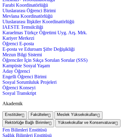
Farabi Koordinatörlüğü
Uluslararası Öğrenci Birimi
Mevlana Koordinatörlüğü
Uluslararası İlişkiler Koordinatörlüğü
IAESTE Temsilciliği
Karaelmas Türkçe Öğretimi Uyg. Arş. Mrk.
Kariyer Merkezi
Öğrenci E-posta
E-posta ve Eduroam Şifre Değişikliği
Mezun Bilgi Sistemi
Öğrenciler İçin Sıkça Sorulan Sorular (SSS)
Kampüste Sosyal Yaşam
Aday Öğrenci
Engelli Öğrenci Birimi
Sosyal Sorumluluk Projeleri
Öğrenci Konseyi
Sosyal Transkript
Akademik
Enstitüler
Fakülteler
Meslek Yüksekokulları
Rektörlüğe Bağlı Birimler
Yüksekokullar ve Konservatuvar
Fen Bilimleri Enstitüsü
Sağlık Bilimleri Enstitüsü