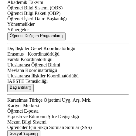
Akademik Takvim
Öğrenci Bilgi Sistemi (OBS)
Öğrenci Bilgi Paketi (OBP)
Öğrenci İşleri Daire Başkanlığı
Yönetmelikler
Yönergeler
Öğrenci Değişim Programları
Dış İlişkiler Genel Koordinatörlüğü
Erasmus+ Koordinatörlüğü
Farabi Koordinatörlüğü
Uluslararası Öğrenci Birimi
Mevlana Koordinatörlüğü
Uluslararası İlişkiler Koordinatörlüğü
IAESTE Temsilciliği
Bağlantılar
Karaelmas Türkçe Öğretimi Uyg. Arş. Mrk.
Kariyer Merkezi
Öğrenci E-posta
E-posta ve Eduroam Şifre Değişikliği
Mezun Bilgi Sistemi
Öğrenciler İçin Sıkça Sorulan Sorular (SSS)
Sosyal Yaşam