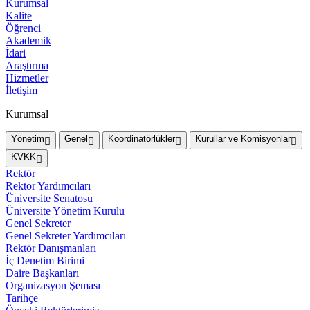
Kurumsal
Kalite
Öğrenci
Akademik
İdari
Araştırma
Hizmetler
İletişim
Kurumsal
Yönetim
Genel
Koordinatörlükler
Kurullar ve Komisyonlar
KVKK
Rektör
Rektör Yardımcıları
Üniversite Senatosu
Üniversite Yönetim Kurulu
Genel Sekreter
Genel Sekreter Yardımcıları
Rektör Danışmanları
İç Denetim Birimi
Daire Başkanları
Organizasyon Şeması
Tarihçe