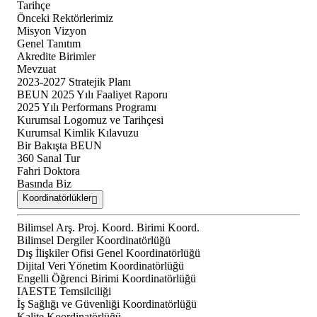
Tarihçe
Önceki Rektörlerimiz
Misyon Vizyon
Genel Tanıtım
Akredite Birimler
Mevzuat
2023-2027 Stratejik Planı
BEUN 2025 Yılı Faaliyet Raporu
2025 Yılı Performans Programı
Kurumsal Logomuz ve Tarihçesi
Kurumsal Kimlik Kılavuzu
Bir Bakışta BEUN
360 Sanal Tur
Fahri Doktora
Basında Biz
Koordinatörlükler
Bilimsel Arş. Proj. Koord. Birimi Koord.
Bilimsel Dergiler Koordinatörlüğü
Dış İlişkiler Ofisi Genel Koordinatörlüğü
Dijital Veri Yönetim Koordinatörlüğü
Engelli Öğrenci Birimi Koordinatörlüğü
IAESTE Temsilciliği
İş Sağlığı ve Güvenliği Koordinatörlüğü
Kalite Koordinatörlüğü