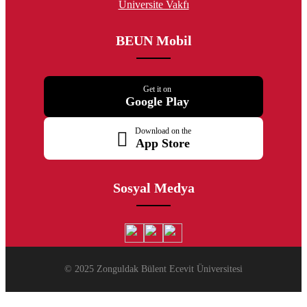
Üniversite Vakfı
BEUN Mobil
Get it on
Google Play
Download on the
App Store
Sosyal Medya
© 2025 Zonguldak Bülent Ecevit Üniversitesi