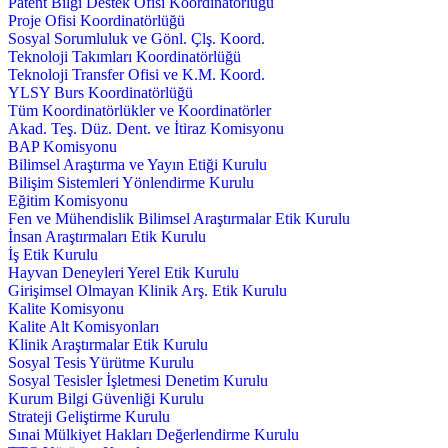
Patent Bilgi Destek Ofisi Koordinatörlüğü
Proje Ofisi Koordinatörlüğü
Sosyal Sorumluluk ve Gönl. Çlş. Koord.
Teknoloji Takımları Koordinatörlüğü
Teknoloji Transfer Ofisi ve K.M. Koord.
YLSY Burs Koordinatörlüğü
Tüm Koordinatörlükler ve Koordinatörler
Akad. Teş. Düz. Dent. ve İtiraz Komisyonu
BAP Komisyonu
Bilimsel Araştırma ve Yayın Etiği Kurulu
Bilişim Sistemleri Yönlendirme Kurulu
Eğitim Komisyonu
Fen ve Mühendislik Bilimsel Araştırmalar Etik Kurulu
İnsan Araştırmaları Etik Kurulu
İş Etik Kurulu
Hayvan Deneyleri Yerel Etik Kurulu
Girişimsel Olmayan Klinik Arş. Etik Kurulu
Kalite Komisyonu
Kalite Alt Komisyonları
Klinik Araştırmalar Etik Kurulu
Sosyal Tesis Yürütme Kurulu
Sosyal Tesisler İşletmesi Denetim Kurulu
Kurum Bilgi Güvenliği Kurulu
Strateji Geliştirme Kurulu
Sınai Mülkiyet Hakları Değerlendirme Kurulu