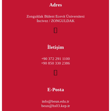
Adres
Zonguldak Bülent Ecevit Üniversitesi
İncivez / ZONGULDAK
İletişim
+90 372 291 1100
+90 850 330 2386
E-Posta
info@beun.edu.tr
beun@hs03.kep.tr