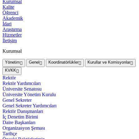
Kurumsal
Kalite
Öğrenci
Akademik
İdari
Araştırma
Hizmetler
İletişim
Kurumsal
Yönetim
Genel
Koordinatörlükler
Kurullar ve Komisyonlar
KVKK
Rektör
Rektör Yardımcıları
Üniversite Senatosu
Üniversite Yönetim Kurulu
Genel Sekreter
Genel Sekreter Yardımcıları
Rektör Danışmanları
İç Denetim Birimi
Daire Başkanları
Organizasyon Şeması
Tarihçe