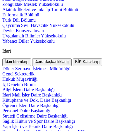
Zonguldak Meslek Yüksekokulu
Atatürk İlkeleri ve İnkılâp Tarihi Bölümü
Enformatik Bölümü
Türk Dili Bölümü
Çaycuma Sivil Havacılık Yüksekokulu
Devlet Konservatuvarı
Uygulamalı Bilimler Yüksekokulu
Yabancı Diller Yüksekokulu
İdari
İdari Birimler
Daire Başkanlıkları
KİK Kararları
Döner Sermaye İşletmesi Müdürlüğü
Genel Sekreterlik
Hukuk Müşavirliği
İç Denetim Birimi
Bilgi İşlem Daire Başkanlığı
İdari Mali İşler Daire Başkanlığı
Kütüphane ve Dok. Daire Başkanlığı
Öğrenci İşleri Daire Başkanlığı
Personel Daire Başkanlığı
Strateji Geliştirme Daire Başkanlığı
Sağlık Kültür ve Spor Daire Başkanlığı
Yapı İşleri ve Teknik Daire Başkanlığı