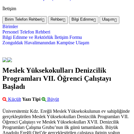
İletişim
Birim Telefon Rehberi
Rehber
Bilgi Edinme
Ulaşım
Birimler
Personel Telefon Rehberi
Bilgi Edinme ve Rektörlük İletişim Formu
Zonguldak Havalimanından Kampüse Ulaşım
Meslek Yüksekokulları Denizcilik
Programları VII. Öğrenci Çalıştayı
Başladı
Küçült
Yazı Tipi
Büyüt
Üniversitemiz Kdz. Ereğli Meslek Yüksekokulunun ev sahipliğinde
gerçekleştirilen Meslek Yüksekokulları Denizcilik Programları VII.
Öğrenci Çalıştayı ve Meslek Yüksekokulları XVII. Denizcilik
Programları Çalışma Grubu’nun ilk günü tamamlandı. Büyük
Anadolu Ereğli Otel’de gerçekleştirilen çalıştaya ilginin yoğun