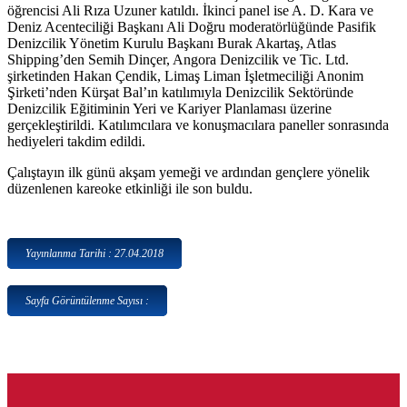
öğrencisi Ali Rıza Uzuner katıldı. İkinci panel ise A. D. Kara ve
Deniz Acenteciliği Başkanı Ali Doğru moderatörlüğünde Pasifik
Denizcilik Yönetim Kurulu Başkanı Burak Akartaş, Atlas
Shipping’den Semih Dinçer, Angora Denizcilik ve Tic. Ltd.
şirketinden Hakan Çendik, Limaş Liman İşletmeciliği Anonim
Şirketi’nden Kürşat Bal’ın katılımıyla Denizcilik Sektöründe
Denizcilik Eğitiminin Yeri ve Kariyer Planlaması üzerine
gerçekleştirildi. Katılımcılara ve konuşmacılara paneller sonrasında
hediyeleri takdim edildi.
Çalıştayın ilk günü akşam yemeği ve ardından gençlere yönelik
düzenlenen kareoke etkinliği ile son buldu.
Yayınlanma Tarihi : 27.04.2018
Sayfa Görüntülenme Sayısı :