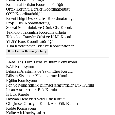
Kurumsal İletişim Koordinatörlüğü
Ortak Zorunlu Dersler Koordinatörlüğü
ÖYP Koordinatörlüğü
Patent Bilgi Destek Ofisi Koordinatörlüğü
Proje Ofisi Koordinatörlüğü
Sosyal Sorumluluk ve Gönl. Çlş. Koord.
Teknoloji Takımları Koordinatörlüğü
Teknoloji Transfer Ofisi ve K.M. Koord.
YLSY Burs Koordinatörlüğü
Tüm Koordinatörlükler ve Koordinatörler
Kurullar ve Komisyonlar
Akad. Teş. Düz. Dent. ve İtiraz Komisyonu
BAP Komisyonu
Bilimsel Araştırma ve Yayın Etiği Kurulu
Bilişim Sistemleri Yönlendirme Kurulu
Eğitim Komisyonu
Fen ve Mühendislik Bilimsel Araştırmalar Etik Kurulu
İnsan Araştırmaları Etik Kurulu
İş Etik Kurulu
Hayvan Deneyleri Yerel Etik Kurulu
Girişimsel Olmayan Klinik Arş. Etik Kurulu
Kalite Komisyonu
Kalite Alt Komisyonları