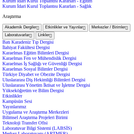
Kurum İdari Kurul Toplantısı Kararları - Eğitim
Kurum İdari Kurul Toplantısı Kararları - Sağlık
Araştırma
Akademik Dergiler
Etkinlikler ve Yayınlar
Merkezler / Birimler
Laboratuvarlar
Linkler
Batı Karadeniz Tıp Dergisi
İlahiyat Fakültesi Dergisi
Karaelmas Eğitim Bilimleri Dergisi
Karaelmas Fen ve Mühendislik Dergisi
Karaelmas İş Sağlığı ve Güvenliği Dergisi
Karaelmas Sosyal Bilimler Dergisi
Türkiye Diyabet ve Obezite Dergisi
Uluslararası Diş Hekimliği Bilimleri Dergisi
Uluslararası Yönetim İktisat ve İşletme Dergisi
Yükseköğretim ve Bilim Dergisi
Etkinlikler
Kampüsün Sesi
Yayınlarımız
Uygulama ve Araştırma Merkezleri
Bilimsel Araştırma Projeleri Birimi
Teknoloji Transfer Ofisi
Laboratuvar Bilgi Sistemi (LABSİS)
Merkez Laboratuvaru (ARTMER)