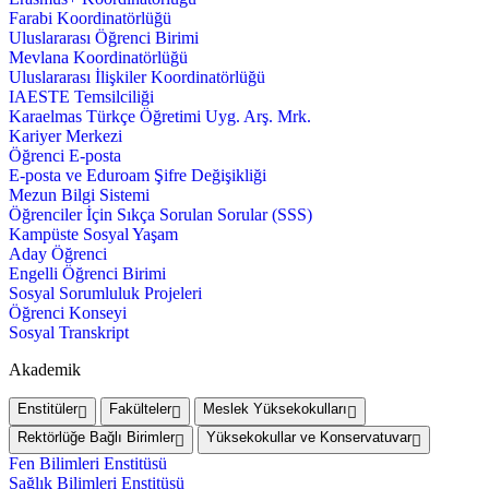
Farabi Koordinatörlüğü
Uluslararası Öğrenci Birimi
Mevlana Koordinatörlüğü
Uluslararası İlişkiler Koordinatörlüğü
IAESTE Temsilciliği
Karaelmas Türkçe Öğretimi Uyg. Arş. Mrk.
Kariyer Merkezi
Öğrenci E-posta
E-posta ve Eduroam Şifre Değişikliği
Mezun Bilgi Sistemi
Öğrenciler İçin Sıkça Sorulan Sorular (SSS)
Kampüste Sosyal Yaşam
Aday Öğrenci
Engelli Öğrenci Birimi
Sosyal Sorumluluk Projeleri
Öğrenci Konseyi
Sosyal Transkript
Akademik
Enstitüler
Fakülteler
Meslek Yüksekokulları
Rektörlüğe Bağlı Birimler
Yüksekokullar ve Konservatuvar
Fen Bilimleri Enstitüsü
Sağlık Bilimleri Enstitüsü