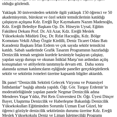
olduğu gözlendi.
Yaklaşık 30 üniversiteden sektörle ilgili yaklaşık 150 öğrenci ve 50
akademisyenin, bürokrat ve özel sektör temsilcilerinin katıldığı
çalıştayın açılışına Kdz. Ereğli İlçe Kaymakamı Nazım Madenoğlu,
Kdz. Ereğli Belediye Başkanı Op. Dr. Hüseyin Uysal, Eğitim
Fakültesi Dekanı Prof. Dr. Ali Azar, Kdz. Ereğli Meslek
Yüksekokulu Müdürü Doç. Dr. Rıfat Hacıoğlu, Kdz. Bölge
Komutanı Vekili Albay Özgür Kirdilli, Deniz Ticaret Odası Batı
Karadeniz Başkanı İrfan Erdem ve çok sayıda sektör temsilcisi
katıldı. Sabah saatlerinde Grafik Tasarım Programının hazırladığı
Denizcilik temalı serginin kurdele kesimiyle başlayan çalıştay,
yapılan saygı duruşu ve okunan İstiklal Marşı’nın ardından açılış
konuşmaları ve atölyelerin tanıtımıyla devam etti. Daha sonra
alanında uzman katılımcıların eşliğinde paneller gerçekleştirilerek
sektör ve sektörün ivmeleri üzerine kapsamlı bilgiler aktarıldı.
İlk panel “Denizcilik Sektörü Gelecek Vizyonu ve Potansiyel
İstihdamlar” başlığı altında yapıldı. Öğr. Gör. Turgay Erdemir’in
moderatörlüğünde yapılan panele Negmar Denizcilik adına
Menderes Yaşar Yıldız, Piri Reis Üniversitesi Dr. Öğr. Üyesi Dinçer
Bayer, Ulaştırma Denizcilik ve Haberleşme Bakanlığı Denizcilik
Yüksekokulları Eğitiminden Sorumlu Uzman Esat Güzel, bir
öğrenci gözüyle denizcilik sektörünün durumu üzerine Kdz. Ereğli
Meslek Yüksekokulu Deniz ve Liman İşletmeciliği Programı