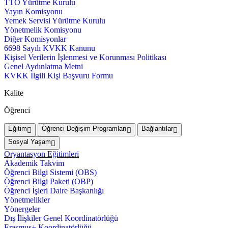
TTO Yürütme Kurulu
Yayın Komisyonu
Yemek Servisi Yürütme Kurulu
Yönetmelik Komisyonu
Diğer Komisyonlar
6698 Sayılı KVKK Kanunu
Kişisel Verilerin İşlenmesi ve Korunması Politikası
Genel Aydınlatma Metni
KVKK İlgili Kişi Başvuru Formu
Kalite
Öğrenci
Eğitim
Öğrenci Değişim Programları
Bağlantılar
Sosyal Yaşam
Oryantasyon Eğitimleri
Akademik Takvim
Öğrenci Bilgi Sistemi (OBS)
Öğrenci Bilgi Paketi (OBP)
Öğrenci İşleri Daire Başkanlığı
Yönetmelikler
Yönergeler
Dış İlişkiler Genel Koordinatörlüğü
Erasmus+ Koordinatörlüğü