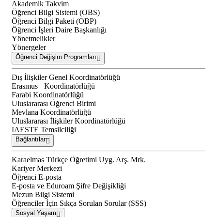
Akademik Takvim
Öğrenci Bilgi Sistemi (OBS)
Öğrenci Bilgi Paketi (OBP)
Öğrenci İşleri Daire Başkanlığı
Yönetmelikler
Yönergeler
Öğrenci Değişim Programları
Dış İlişkiler Genel Koordinatörlüğü
Erasmus+ Koordinatörlüğü
Farabi Koordinatörlüğü
Uluslararası Öğrenci Birimi
Mevlana Koordinatörlüğü
Uluslararası İlişkiler Koordinatörlüğü
IAESTE Temsilciliği
Bağlantılar
Karaelmas Türkçe Öğretimi Uyg. Arş. Mrk.
Kariyer Merkezi
Öğrenci E-posta
E-posta ve Eduroam Şifre Değişikliği
Mezun Bilgi Sistemi
Öğrenciler İçin Sıkça Sorulan Sorular (SSS)
Sosyal Yaşam