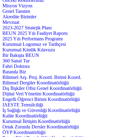
Önceki Rektörlerimiz
Misyon Vizyon
Genel Tanıtım
Akredite Birimler
Mevzuat
2023-2027 Stratejik Planı
BEUN 2025 Yılı Faaliyet Raporu
2025 Yılı Performans Programı
Kurumsal Logomuz ve Tarihçesi
Kurumsal Kimlik Kılavuzu
Bir Bakışta BEUN
360 Sanal Tur
Fahri Doktora
Basında Biz
Bilimsel Arş. Proj. Koord. Birimi Koord.
Bilimsel Dergiler Koordinatörlüğü
Dış İlişkiler Ofisi Genel Koordinatörlüğü
Dijital Veri Yönetim Koordinatörlüğü
Engelli Öğrenci Birimi Koordinatörlüğü
IAESTE Temsilciliği
İş Sağlığı ve Güvenliği Koordinatörlüğü
Kalite Koordinatörlüğü
Kurumsal İletişim Koordinatörlüğü
Ortak Zorunlu Dersler Koordinatörlüğü
ÖYP Koordinatörlüğü