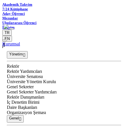
Akademik Takvim
7/24 Kütüphane
Aday Öğrenci
Mezunlar
Uluslararası Öğrenci
İletişim
TR
EN
Kurumsal
Yönetim
Rektör
Rektör Yardımcıları
Üniversite Senatosu
Üniversite Yönetim Kurulu
Genel Sekreter
Genel Sekreter Yardımcıları
Rektör Danışmanları
İç Denetim Birimi
Daire Başkanları
Organizasyon Şeması
Genel