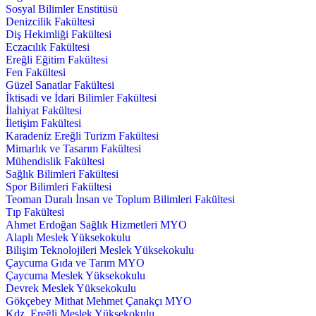
Sosyal Bilimler Enstitüsü
Denizcilik Fakültesi
Diş Hekimliği Fakültesi
Eczacılık Fakültesi
Ereğli Eğitim Fakültesi
Fen Fakültesi
Güzel Sanatlar Fakültesi
İktisadi ve İdari Bilimler Fakültesi
İlahiyat Fakültesi
İletişim Fakültesi
Karadeniz Ereğli Turizm Fakültesi
Mimarlık ve Tasarım Fakültesi
Mühendislik Fakültesi
Sağlık Bilimleri Fakültesi
Spor Bilimleri Fakültesi
Teoman Duralı İnsan ve Toplum Bilimleri Fakültesi
Tıp Fakültesi
Ahmet Erdoğan Sağlık Hizmetleri MYO
Alaplı Meslek Yüksekokulu
Bilişim Teknolojileri Meslek Yüksekokulu
Çaycuma Gıda ve Tarım MYO
Çaycuma Meslek Yüksekokulu
Devrek Meslek Yüksekokulu
Gökçebey Mithat Mehmet Çanakçı MYO
Kdz. Ereğli Meslek Yüksekokulu