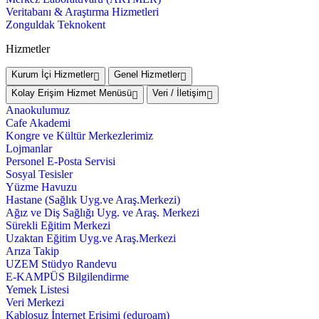
Veritabanı & Araştırma Hizmetleri
Zonguldak Teknokent
Hizmetler
Kurum İçi Hizmetler
Genel Hizmetler
Kolay Erişim Hizmet Menüsü
Veri / İletişim
Anaokulumuz
Cafe Akademi
Kongre ve Kültür Merkezlerimiz
Lojmanlar
Personel E-Posta Servisi
Sosyal Tesisler
Yüzme Havuzu
Hastane (Sağlık Uyg.ve Araş.Merkezi)
Ağız ve Diş Sağlığı Uyg. ve Araş. Merkezi
Sürekli Eğitim Merkezi
Uzaktan Eğitim Uyg.ve Araş.Merkezi
Arıza Takip
UZEM Stüdyo Randevu
E-KAMPÜS Bilgilendirme
Yemek Listesi
Veri Merkezi
Kablosuz İnternet Erişimi (eduroam)