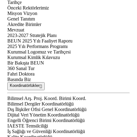
Tarihçe
Önceki Rektörlerimiz
Misyon Vizyon
Genel Tanıtım
Akredite Birimler
Mevzuat
2023-2027 Stratejik Planı
BEUN 2025 Yılı Faaliyet Raporu
2025 Yılı Performans Programı
Kurumsal Logomuz ve Tarihçesi
Kurumsal Kimlik Kılavuzu
Bir Bakışta BEUN
360 Sanal Tur
Fahri Doktora
Basında Biz
Koordinatörlükler
Bilimsel Arş. Proj. Koord. Birimi Koord.
Bilimsel Dergiler Koordinatörlüğü
Dış İlişkiler Ofisi Genel Koordinatörlüğü
Dijital Veri Yönetim Koordinatörlüğü
Engelli Öğrenci Birimi Koordinatörlüğü
IAESTE Temsilciliği
İş Sağlığı ve Güvenliği Koordinatörlüğü
Kalite Koordinatörlüğü