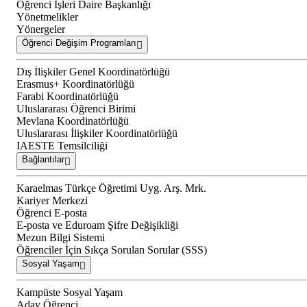
Öğrenci İşleri Daire Başkanlığı
Yönetmelikler
Yönergeler
Öğrenci Değişim Programları
Dış İlişkiler Genel Koordinatörlüğü
Erasmus+ Koordinatörlüğü
Farabi Koordinatörlüğü
Uluslararası Öğrenci Birimi
Mevlana Koordinatörlüğü
Uluslararası İlişkiler Koordinatörlüğü
IAESTE Temsilciliği
Bağlantılar
Karaelmas Türkçe Öğretimi Uyg. Arş. Mrk.
Kariyer Merkezi
Öğrenci E-posta
E-posta ve Eduroam Şifre Değişikliği
Mezun Bilgi Sistemi
Öğrenciler İçin Sıkça Sorulan Sorular (SSS)
Sosyal Yaşam
Kampüste Sosyal Yaşam
Aday Öğrenci