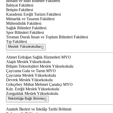
İktisadi ve İdari Bilimler Fakültesi
İlahiyat Fakültesi
İletişim Fakültesi
Karadeniz Ereğli Turizm Fakültesi
Mimarlık ve Tasarım Fakültesi
Mühendislik Fakültesi
Sağlık Bilimleri Fakültesi
Spor Bilimleri Fakültesi
Teoman Duralı İnsan ve Toplum Bilimleri Fakültesi
Tıp Fakültesi
Meslek Yüksekokulları
Ahmet Erdoğan Sağlık Hizmetleri MYO
Alaplı Meslek Yüksekokulu
Bilişim Teknolojileri Meslek Yüksekokulu
Çaycuma Gıda ve Tarım MYO
Çaycuma Meslek Yüksekokulu
Devrek Meslek Yüksekokulu
Gökçebey Mithat Mehmet Çanakçı MYO
Kdz. Ereğli Meslek Yüksekokulu
Zonguldak Meslek Yüksekokulu
Rektörlüğe Bağlı Birimler
Atatürk İlkeleri ve İnkılâp Tarihi Bölümü