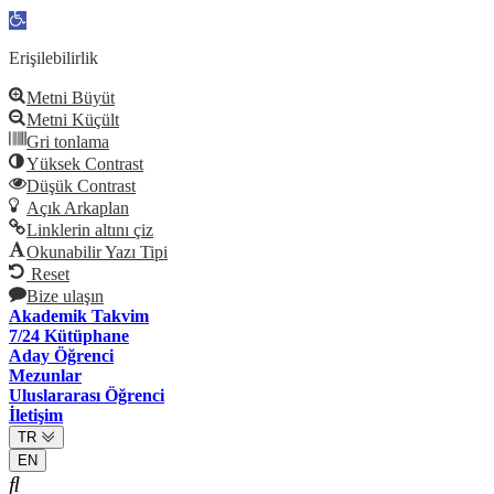
Open
toolbar
Erişilebilirlik
Metni Büyüt
Metni Küçült
Gri tonlama
Yüksek Contrast
Düşük Contrast
Açık Arkaplan
Linklerin altını çiz
Okunabilir Yazı Tipi
Reset
Bize ulaşın
Akademik Takvim
7/24 Kütüphane
Aday Öğrenci
Mezunlar
Uluslararası Öğrenci
İletişim
TR
EN