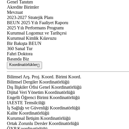
Genel Tanıtım
Akredite Birimler
Mevzuat
2023-2027 Stratejik Planı
BEUN 2025 Yılı Faaliyet Raporu
2025 Yılı Performans Programı
Kurumsal Logomuz ve Tarihçesi
Kurumsal Kimlik Kılavuzu
Bir Bakışta BEUN
360 Sanal Tur
Fahri Doktora
Basında Biz
Koordinatörlükler
Bilimsel Arş. Proj. Koord. Birimi Koord.
Bilimsel Dergiler Koordinatörlüğü
Dış İlişkiler Ofisi Genel Koordinatörlüğü
Dijital Veri Yönetim Koordinatörlüğü
Engelli Öğrenci Birimi Koordinatörlüğü
IAESTE Temsilciliği
İş Sağlığı ve Güvenliği Koordinatörlüğü
Kalite Koordinatörlüğü
Kurumsal İletişim Koordinatörlüğü
Ortak Zorunlu Dersler Koordinatörlüğü
ÖYP Koordinatörlüğü