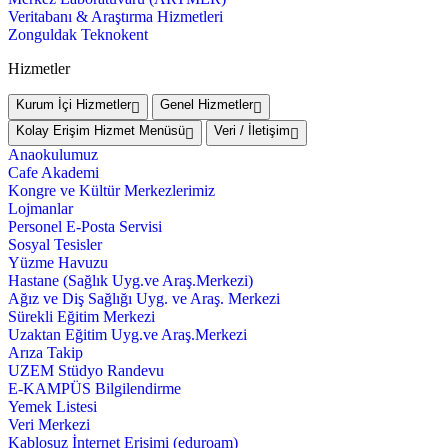
Veritabanı & Araştırma Hizmetleri
Zonguldak Teknokent
Hizmetler
Kurum İçi Hizmetler
Genel Hizmetler
Kolay Erişim Hizmet Menüsü
Veri / İletişim
Anaokulumuz
Cafe Akademi
Kongre ve Kültür Merkezlerimiz
Lojmanlar
Personel E-Posta Servisi
Sosyal Tesisler
Yüzme Havuzu
Hastane (Sağlık Uyg.ve Araş.Merkezi)
Ağız ve Diş Sağlığı Uyg. ve Araş. Merkezi
Sürekli Eğitim Merkezi
Uzaktan Eğitim Uyg.ve Araş.Merkezi
Arıza Takip
UZEM Stüdyo Randevu
E-KAMPÜS Bilgilendirme
Yemek Listesi
Veri Merkezi
Kablosuz İnternet Erişimi (eduroam)