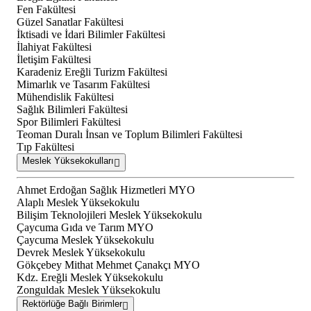
Fen Fakültesi
Güzel Sanatlar Fakültesi
İktisadi ve İdari Bilimler Fakültesi
İlahiyat Fakültesi
İletişim Fakültesi
Karadeniz Ereğli Turizm Fakültesi
Mimarlık ve Tasarım Fakültesi
Mühendislik Fakültesi
Sağlık Bilimleri Fakültesi
Spor Bilimleri Fakültesi
Teoman Duralı İnsan ve Toplum Bilimleri Fakültesi
Tıp Fakültesi
Meslek Yüksekokulları
Ahmet Erdoğan Sağlık Hizmetleri MYO
Alaplı Meslek Yüksekokulu
Bilişim Teknolojileri Meslek Yüksekokulu
Çaycuma Gıda ve Tarım MYO
Çaycuma Meslek Yüksekokulu
Devrek Meslek Yüksekokulu
Gökçebey Mithat Mehmet Çanakçı MYO
Kdz. Ereğli Meslek Yüksekokulu
Zonguldak Meslek Yüksekokulu
Rektörlüğe Bağlı Birimler