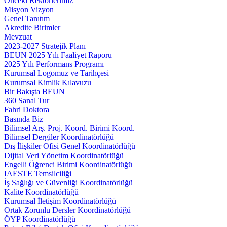
Önceki Rektörlerimiz
Misyon Vizyon
Genel Tanıtım
Akredite Birimler
Mevzuat
2023-2027 Stratejik Planı
BEUN 2025 Yılı Faaliyet Raporu
2025 Yılı Performans Programı
Kurumsal Logomuz ve Tarihçesi
Kurumsal Kimlik Kılavuzu
Bir Bakışta BEUN
360 Sanal Tur
Fahri Doktora
Basında Biz
Bilimsel Arş. Proj. Koord. Birimi Koord.
Bilimsel Dergiler Koordinatörlüğü
Dış İlişkiler Ofisi Genel Koordinatörlüğü
Dijital Veri Yönetim Koordinatörlüğü
Engelli Öğrenci Birimi Koordinatörlüğü
IAESTE Temsilciliği
İş Sağlığı ve Güvenliği Koordinatörlüğü
Kalite Koordinatörlüğü
Kurumsal İletişim Koordinatörlüğü
Ortak Zorunlu Dersler Koordinatörlüğü
ÖYP Koordinatörlüğü