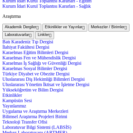
Kurum İdari Kurul Toplantısı Kararları - Eğitim
Kurum İdari Kurul Toplantısı Kararları - Sağlık
Araştırma
Akademik Dergiler
Etkinlikler ve Yayınlar
Merkezler / Birimler
Laboratuvarlar
Linkler
Batı Karadeniz Tıp Dergisi
İlahiyat Fakültesi Dergisi
Karaelmas Eğitim Bilimleri Dergisi
Karaelmas Fen ve Mühendislik Dergisi
Karaelmas İş Sağlığı ve Güvenliği Dergisi
Karaelmas Sosyal Bilimler Dergisi
Türkiye Diyabet ve Obezite Dergisi
Uluslararası Diş Hekimliği Bilimleri Dergisi
Uluslararası Yönetim İktisat ve İşletme Dergisi
Yükseköğretim ve Bilim Dergisi
Etkinlikler
Kampüsün Sesi
Yayınlarımız
Uygulama ve Araştırma Merkezleri
Bilimsel Araştırma Projeleri Birimi
Teknoloji Transfer Ofisi
Laboratuvar Bilgi Sistemi (LABSİS)
Merkez Laboratuvaru (ARTMER)