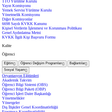
TTO Yürütme Kurulu
Yayın Komisyonu
Yemek Servisi Yürütme Kurulu
Yönetmelik Komisyonu
Diğer Komisyonlar
6698 Sayılı KVKK Kanunu
Kişisel Verilerin İşlenmesi ve Korunması Politikası
Genel Aydınlatma Metni
KVKK İlgili Kişi Başvuru Formu
Kalite
Öğrenci
Eğitim
Öğrenci Değişim Programları
Bağlantılar
Sosyal Yaşam
Oryantasyon Eğitimleri
Akademik Takvim
Öğrenci Bilgi Sistemi (OBS)
Öğrenci Bilgi Paketi (OBP)
Öğrenci İşleri Daire Başkanlığı
Yönetmelikler
Yönergeler
Dış İlişkiler Genel Koordinatörlüğü
Erasmus+ Koordinatörlüğü