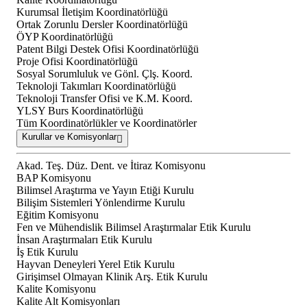
Kurumsal İletişim Koordinatörlüğü
Ortak Zorunlu Dersler Koordinatörlüğü
ÖYP Koordinatörlüğü
Patent Bilgi Destek Ofisi Koordinatörlüğü
Proje Ofisi Koordinatörlüğü
Sosyal Sorumluluk ve Gönl. Çlş. Koord.
Teknoloji Takımları Koordinatörlüğü
Teknoloji Transfer Ofisi ve K.M. Koord.
YLSY Burs Koordinatörlüğü
Tüm Koordinatörlükler ve Koordinatörler
Kurullar ve Komisyonlar
Akad. Teş. Düz. Dent. ve İtiraz Komisyonu
BAP Komisyonu
Bilimsel Araştırma ve Yayın Etiği Kurulu
Bilişim Sistemleri Yönlendirme Kurulu
Eğitim Komisyonu
Fen ve Mühendislik Bilimsel Araştırmalar Etik Kurulu
İnsan Araştırmaları Etik Kurulu
İş Etik Kurulu
Hayvan Deneyleri Yerel Etik Kurulu
Girişimsel Olmayan Klinik Arş. Etik Kurulu
Kalite Komisyonu
Kalite Alt Komisyonları