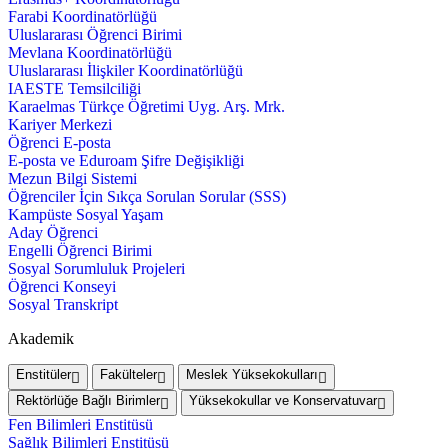
Farabi Koordinatörlüğü
Uluslararası Öğrenci Birimi
Mevlana Koordinatörlüğü
Uluslararası İlişkiler Koordinatörlüğü
IAESTE Temsilciliği
Karaelmas Türkçe Öğretimi Uyg. Arş. Mrk.
Kariyer Merkezi
Öğrenci E-posta
E-posta ve Eduroam Şifre Değişikliği
Mezun Bilgi Sistemi
Öğrenciler İçin Sıkça Sorulan Sorular (SSS)
Kampüste Sosyal Yaşam
Aday Öğrenci
Engelli Öğrenci Birimi
Sosyal Sorumluluk Projeleri
Öğrenci Konseyi
Sosyal Transkript
Akademik
Enstitüler
Fakülteler
Meslek Yüksekokulları
Rektörlüğe Bağlı Birimler
Yüksekokullar ve Konservatuvar
Fen Bilimleri Enstitüsü
Sağlık Bilimleri Enstitüsü