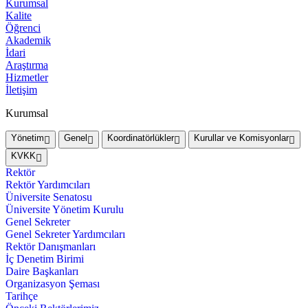
Kurumsal
Kalite
Öğrenci
Akademik
İdari
Araştırma
Hizmetler
İletişim
Kurumsal
Yönetim
Genel
Koordinatörlükler
Kurullar ve Komisyonlar
KVKK
Rektör
Rektör Yardımcıları
Üniversite Senatosu
Üniversite Yönetim Kurulu
Genel Sekreter
Genel Sekreter Yardımcıları
Rektör Danışmanları
İç Denetim Birimi
Daire Başkanları
Organizasyon Şeması
Tarihçe