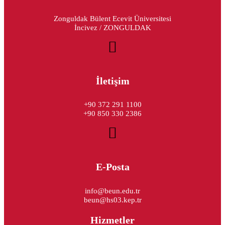
Zonguldak Bülent Ecevit Üniversitesi
İncivez / ZONGULDAK
İletişim
+90 372 291 1100
+90 850 330 2386
E-Posta
info@beun.edu.tr
beun@hs03.kep.tr
Hizmetler