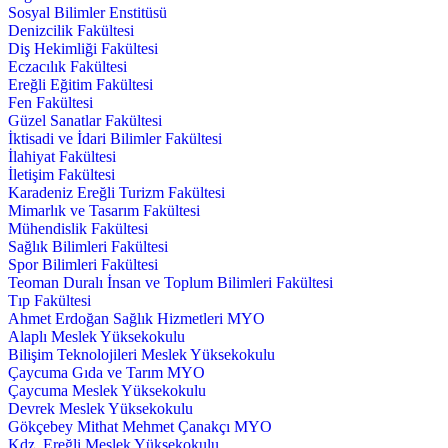
Sosyal Bilimler Enstitüsü
Denizcilik Fakültesi
Diş Hekimliği Fakültesi
Eczacılık Fakültesi
Ereğli Eğitim Fakültesi
Fen Fakültesi
Güzel Sanatlar Fakültesi
İktisadi ve İdari Bilimler Fakültesi
İlahiyat Fakültesi
İletişim Fakültesi
Karadeniz Ereğli Turizm Fakültesi
Mimarlık ve Tasarım Fakültesi
Mühendislik Fakültesi
Sağlık Bilimleri Fakültesi
Spor Bilimleri Fakültesi
Teoman Duralı İnsan ve Toplum Bilimleri Fakültesi
Tıp Fakültesi
Ahmet Erdoğan Sağlık Hizmetleri MYO
Alaplı Meslek Yüksekokulu
Bilişim Teknolojileri Meslek Yüksekokulu
Çaycuma Gıda ve Tarım MYO
Çaycuma Meslek Yüksekokulu
Devrek Meslek Yüksekokulu
Gökçebey Mithat Mehmet Çanakçı MYO
Kdz. Ereğli Meslek Yüksekokulu