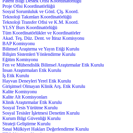
Patent Bilgi Destek Ofisi Koordinatörlüğü
Proje Ofisi Koordinatörlüğü
Sosyal Sorumluluk ve Gönl. Çlş. Koord.
Teknoloji Takımları Koordinatörlüğü
Teknoloji Transfer Ofisi ve K.M. Koord.
YLSY Burs Koordinatörlüğü
Tüm Koordinatörlükler ve Koordinatörler
Akad. Teş. Düz. Dent. ve İtiraz Komisyonu
BAP Komisyonu
Bilimsel Araştırma ve Yayın Etiği Kurulu
Bilişim Sistemleri Yönlendirme Kurulu
Eğitim Komisyonu
Fen ve Mühendislik Bilimsel Araştırmalar Etik Kurulu
İnsan Araştırmaları Etik Kurulu
İş Etik Kurulu
Hayvan Deneyleri Yerel Etik Kurulu
Girişimsel Olmayan Klinik Arş. Etik Kurulu
Kalite Komisyonu
Kalite Alt Komisyonları
Klinik Araştırmalar Etik Kurulu
Sosyal Tesis Yürütme Kurulu
Sosyal Tesisler İşletmesi Denetim Kurulu
Kurum Bilgi Güvenliği Kurulu
Strateji Geliştirme Kurulu
Sınai Mülkiyet Hakları Değerlendirme Kurulu