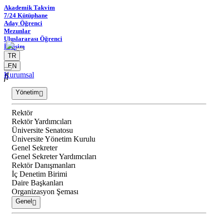
Akademik Takvim
7/24 Kütüphane
Aday Öğrenci
Mezunlar
Uluslararası Öğrenci
İletişim
TR
EN
Kurumsal
Yönetim
Rektör
Rektör Yardımcıları
Üniversite Senatosu
Üniversite Yönetim Kurulu
Genel Sekreter
Genel Sekreter Yardımcıları
Rektör Danışmanları
İç Denetim Birimi
Daire Başkanları
Organizasyon Şeması
Genel