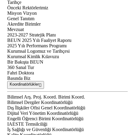
Tarihçe
Önceki Rektörlerimiz
Misyon Vizyon
Genel Tanıtım
Akredite Birimler
Mevzuat
2023-2027 Stratejik Planı
BEUN 2025 Yılı Faaliyet Raporu
2025 Yılı Performans Programı
Kurumsal Logomuz ve Tarihçesi
Kurumsal Kimlik Kılavuzu
Bir Bakışta BEUN
360 Sanal Tur
Fahri Doktora
Basında Biz
Koordinatörlükler
Bilimsel Arş. Proj. Koord. Birimi Koord.
Bilimsel Dergiler Koordinatörlüğü
Dış İlişkiler Ofisi Genel Koordinatörlüğü
Dijital Veri Yönetim Koordinatörlüğü
Engelli Öğrenci Birimi Koordinatörlüğü
IAESTE Temsilciliği
İş Sağlığı ve Güvenliği Koordinatörlüğü
Kalite Koordinatörlüğü