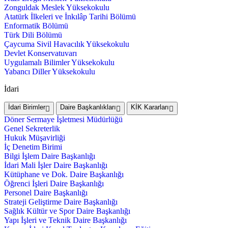
Zonguldak Meslek Yüksekokulu
Atatürk İlkeleri ve İnkılâp Tarihi Bölümü
Enformatik Bölümü
Türk Dili Bölümü
Çaycuma Sivil Havacılık Yüksekokulu
Devlet Konservatuvarı
Uygulamalı Bilimler Yüksekokulu
Yabancı Diller Yüksekokulu
İdari
İdari Birimler
Daire Başkanlıkları
KİK Kararları
Döner Sermaye İşletmesi Müdürlüğü
Genel Sekreterlik
Hukuk Müşavirliği
İç Denetim Birimi
Bilgi İşlem Daire Başkanlığı
İdari Mali İşler Daire Başkanlığı
Kütüphane ve Dok. Daire Başkanlığı
Öğrenci İşleri Daire Başkanlığı
Personel Daire Başkanlığı
Strateji Geliştirme Daire Başkanlığı
Sağlık Kültür ve Spor Daire Başkanlığı
Yapı İşleri ve Teknik Daire Başkanlığı