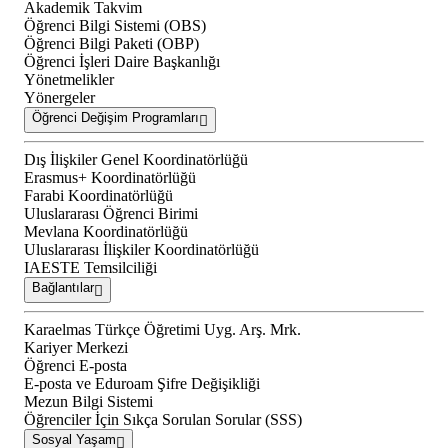
Akademik Takvim
Öğrenci Bilgi Sistemi (OBS)
Öğrenci Bilgi Paketi (OBP)
Öğrenci İşleri Daire Başkanlığı
Yönetmelikler
Yönergeler
Öğrenci Değişim Programları
Dış İlişkiler Genel Koordinatörlüğü
Erasmus+ Koordinatörlüğü
Farabi Koordinatörlüğü
Uluslararası Öğrenci Birimi
Mevlana Koordinatörlüğü
Uluslararası İlişkiler Koordinatörlüğü
IAESTE Temsilciliği
Bağlantılar
Karaelmas Türkçe Öğretimi Uyg. Arş. Mrk.
Kariyer Merkezi
Öğrenci E-posta
E-posta ve Eduroam Şifre Değişikliği
Mezun Bilgi Sistemi
Öğrenciler İçin Sıkça Sorulan Sorular (SSS)
Sosyal Yaşam