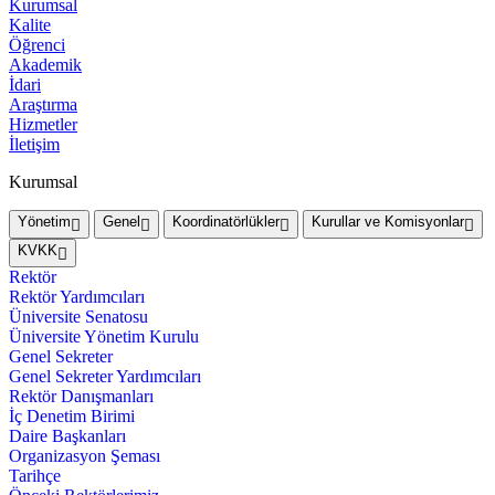
Kurumsal
Kalite
Öğrenci
Akademik
İdari
Araştırma
Hizmetler
İletişim
Kurumsal
Yönetim
Genel
Koordinatörlükler
Kurullar ve Komisyonlar
KVKK
Rektör
Rektör Yardımcıları
Üniversite Senatosu
Üniversite Yönetim Kurulu
Genel Sekreter
Genel Sekreter Yardımcıları
Rektör Danışmanları
İç Denetim Birimi
Daire Başkanları
Organizasyon Şeması
Tarihçe