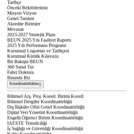
Tarihçe
Önceki Rektörlerimiz
Misyon Vizyon
Genel Tanıtım
Akredite Birimler
Mevzuat
2023-2027 Stratejik Planı
BEUN 2025 Yılı Faaliyet Raporu
2025 Yılı Performans Programı
Kurumsal Logomuz ve Tarihçesi
Kurumsal Kimlik Kılavuzu
Bir Bakışta BEUN
360 Sanal Tur
Fahri Doktora
Basında Biz
Koordinatörlükler
Bilimsel Arş. Proj. Koord. Birimi Koord.
Bilimsel Dergiler Koordinatörlüğü
Dış İlişkiler Ofisi Genel Koordinatörlüğü
Dijital Veri Yönetim Koordinatörlüğü
Engelli Öğrenci Birimi Koordinatörlüğü
IAESTE Temsilciliği
İş Sağlığı ve Güvenliği Koordinatörlüğü
Kalite Koordinatörlüğü