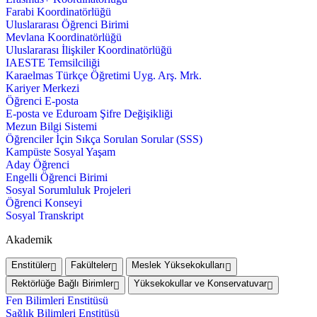
Farabi Koordinatörlüğü
Uluslararası Öğrenci Birimi
Mevlana Koordinatörlüğü
Uluslararası İlişkiler Koordinatörlüğü
IAESTE Temsilciliği
Karaelmas Türkçe Öğretimi Uyg. Arş. Mrk.
Kariyer Merkezi
Öğrenci E-posta
E-posta ve Eduroam Şifre Değişikliği
Mezun Bilgi Sistemi
Öğrenciler İçin Sıkça Sorulan Sorular (SSS)
Kampüste Sosyal Yaşam
Aday Öğrenci
Engelli Öğrenci Birimi
Sosyal Sorumluluk Projeleri
Öğrenci Konseyi
Sosyal Transkript
Akademik
Enstitüler
Fakülteler
Meslek Yüksekokulları
Rektörlüğe Bağlı Birimler
Yüksekokullar ve Konservatuvar
Fen Bilimleri Enstitüsü
Sağlık Bilimleri Enstitüsü