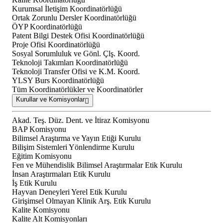
Kurumsal İletişim Koordinatörlüğü
Ortak Zorunlu Dersler Koordinatörlüğü
ÖYP Koordinatörlüğü
Patent Bilgi Destek Ofisi Koordinatörlüğü
Proje Ofisi Koordinatörlüğü
Sosyal Sorumluluk ve Gönl. Çlş. Koord.
Teknoloji Takımları Koordinatörlüğü
Teknoloji Transfer Ofisi ve K.M. Koord.
YLSY Burs Koordinatörlüğü
Tüm Koordinatörlükler ve Koordinatörler
Kurullar ve Komisyonlar
Akad. Teş. Düz. Dent. ve İtiraz Komisyonu
BAP Komisyonu
Bilimsel Araştırma ve Yayın Etiği Kurulu
Bilişim Sistemleri Yönlendirme Kurulu
Eğitim Komisyonu
Fen ve Mühendislik Bilimsel Araştırmalar Etik Kurulu
İnsan Araştırmaları Etik Kurulu
İş Etik Kurulu
Hayvan Deneyleri Yerel Etik Kurulu
Girişimsel Olmayan Klinik Arş. Etik Kurulu
Kalite Komisyonu
Kalite Alt Komisyonları