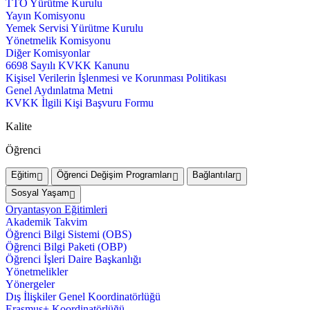
TTO Yürütme Kurulu
Yayın Komisyonu
Yemek Servisi Yürütme Kurulu
Yönetmelik Komisyonu
Diğer Komisyonlar
6698 Sayılı KVKK Kanunu
Kişisel Verilerin İşlenmesi ve Korunması Politikası
Genel Aydınlatma Metni
KVKK İlgili Kişi Başvuru Formu
Kalite
Öğrenci
Eğitim
Öğrenci Değişim Programları
Bağlantılar
Sosyal Yaşam
Oryantasyon Eğitimleri
Akademik Takvim
Öğrenci Bilgi Sistemi (OBS)
Öğrenci Bilgi Paketi (OBP)
Öğrenci İşleri Daire Başkanlığı
Yönetmelikler
Yönergeler
Dış İlişkiler Genel Koordinatörlüğü
Erasmus+ Koordinatörlüğü