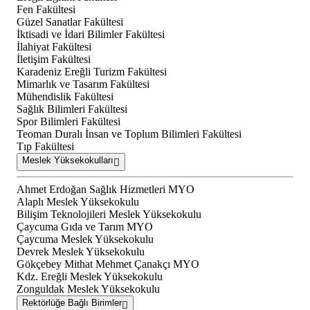
Fen Fakültesi
Güzel Sanatlar Fakültesi
İktisadi ve İdari Bilimler Fakültesi
İlahiyat Fakültesi
İletişim Fakültesi
Karadeniz Ereğli Turizm Fakültesi
Mimarlık ve Tasarım Fakültesi
Mühendislik Fakültesi
Sağlık Bilimleri Fakültesi
Spor Bilimleri Fakültesi
Teoman Duralı İnsan ve Toplum Bilimleri Fakültesi
Tıp Fakültesi
Meslek Yüksekokulları
Ahmet Erdoğan Sağlık Hizmetleri MYO
Alaplı Meslek Yüksekokulu
Bilişim Teknolojileri Meslek Yüksekokulu
Çaycuma Gıda ve Tarım MYO
Çaycuma Meslek Yüksekokulu
Devrek Meslek Yüksekokulu
Gökçebey Mithat Mehmet Çanakçı MYO
Kdz. Ereğli Meslek Yüksekokulu
Zonguldak Meslek Yüksekokulu
Rektörlüğe Bağlı Birimler