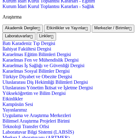
Kurum İdari Kurul Toplantısı Kararları - Eğitim
Kurum İdari Kurul Toplantısı Kararları - Sağlık
Araştırma
Akademik Dergiler
Etkinlikler ve Yayınlar
Merkezler / Birimler
Laboratuvarlar
Linkler
Batı Karadeniz Tıp Dergisi
İlahiyat Fakültesi Dergisi
Karaelmas Eğitim Bilimleri Dergisi
Karaelmas Fen ve Mühendislik Dergisi
Karaelmas İş Sağlığı ve Güvenliği Dergisi
Karaelmas Sosyal Bilimler Dergisi
Türkiye Diyabet ve Obezite Dergisi
Uluslararası Diş Hekimliği Bilimleri Dergisi
Uluslararası Yönetim İktisat ve İşletme Dergisi
Yükseköğretim ve Bilim Dergisi
Etkinlikler
Kampüsün Sesi
Yayınlarımız
Uygulama ve Araştırma Merkezleri
Bilimsel Araştırma Projeleri Birimi
Teknoloji Transfer Ofisi
Laboratuvar Bilgi Sistemi (LABSİS)
Merkez Laboratuvaru (ARTMER)