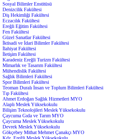
Sosyal Bilimler Enstitüsü
Denizcilik Fakültesi
Diş Hekimliği Fakültesi
Eczacılık Fakültesi
Ereğli Eğitim Fakültesi
Fen Fakültesi
Güzel Sanatlar Fakültesi
İktisadi ve İdari Bilimler Fakültesi
İlahiyat Fakültesi
İletişim Fakültesi
Karadeniz Ereğli Turizm Fakültesi
Mimarlık ve Tasarım Fakültesi
Mühendislik Fakültesi
Sağlık Bilimleri Fakültesi
Spor Bilimleri Fakültesi
Teoman Duralı İnsan ve Toplum Bilimleri Fakültesi
Tıp Fakültesi
Ahmet Erdoğan Sağlık Hizmetleri MYO
Alaplı Meslek Yüksekokulu
Bilişim Teknolojileri Meslek Yüksekokulu
Çaycuma Gıda ve Tarım MYO
Çaycuma Meslek Yüksekokulu
Devrek Meslek Yüksekokulu
Gökçebey Mithat Mehmet Çanakçı MYO
Kdz. Ereğli Meslek Yüksekokulu