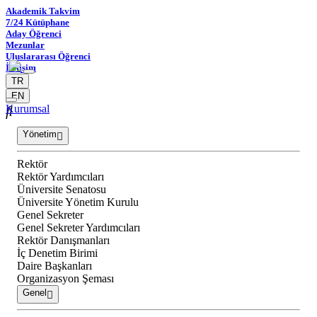
Akademik Takvim
7/24 Kütüphane
Aday Öğrenci
Mezunlar
Uluslararası Öğrenci
İletişim
TR
EN
Kurumsal
Yönetim
Rektör
Rektör Yardımcıları
Üniversite Senatosu
Üniversite Yönetim Kurulu
Genel Sekreter
Genel Sekreter Yardımcıları
Rektör Danışmanları
İç Denetim Birimi
Daire Başkanları
Organizasyon Şeması
Genel