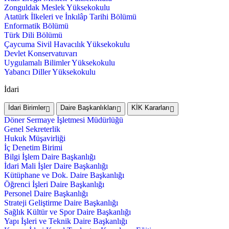
Zonguldak Meslek Yüksekokulu
Atatürk İlkeleri ve İnkılâp Tarihi Bölümü
Enformatik Bölümü
Türk Dili Bölümü
Çaycuma Sivil Havacılık Yüksekokulu
Devlet Konservatuvarı
Uygulamalı Bilimler Yüksekokulu
Yabancı Diller Yüksekokulu
İdari
İdari Birimler
Daire Başkanlıkları
KİK Kararları
Döner Sermaye İşletmesi Müdürlüğü
Genel Sekreterlik
Hukuk Müşavirliği
İç Denetim Birimi
Bilgi İşlem Daire Başkanlığı
İdari Mali İşler Daire Başkanlığı
Kütüphane ve Dok. Daire Başkanlığı
Öğrenci İşleri Daire Başkanlığı
Personel Daire Başkanlığı
Strateji Geliştirme Daire Başkanlığı
Sağlık Kültür ve Spor Daire Başkanlığı
Yapı İşleri ve Teknik Daire Başkanlığı