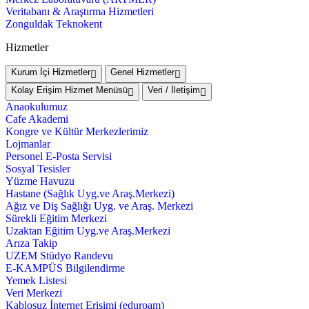
Veritabanı & Araştırma Hizmetleri
Zonguldak Teknokent
Hizmetler
Kurum İçi Hizmetler
Genel Hizmetler
Kolay Erişim Hizmet Menüsü
Veri / İletişim
Anaokulumuz
Cafe Akademi
Kongre ve Kültür Merkezlerimiz
Lojmanlar
Personel E-Posta Servisi
Sosyal Tesisler
Yüzme Havuzu
Hastane (Sağlık Uyg.ve Araş.Merkezi)
Ağız ve Diş Sağlığı Uyg. ve Araş. Merkezi
Sürekli Eğitim Merkezi
Uzaktan Eğitim Uyg.ve Araş.Merkezi
Arıza Takip
UZEM Stüdyo Randevu
E-KAMPÜS Bilgilendirme
Yemek Listesi
Veri Merkezi
Kablosuz İnternet Erişimi (eduroam)