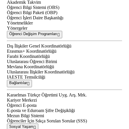
Akademik Takvim
Öğrenci Bilgi Sistemi (OBS)
Öğrenci Bilgi Paketi (OBP)
Öğrenci İşleri Daire Başkanlığı
Yönetmelikler
Yönergeler
Öğrenci Değişim Programları
Dış İlişkiler Genel Koordinatörlüğü
Erasmus+ Koordinatörlüğü
Farabi Koordinatörlüğü
Uluslararası Öğrenci Birimi
Mevlana Koordinatörlüğü
Uluslararası İlişkiler Koordinatörlüğü
IAESTE Temsilciliği
Bağlantılar
Karaelmas Türkçe Öğretimi Uyg. Arş. Mrk.
Kariyer Merkezi
Öğrenci E-posta
E-posta ve Eduroam Şifre Değişikliği
Mezun Bilgi Sistemi
Öğrenciler İçin Sıkça Sorulan Sorular (SSS)
Sosyal Yaşam