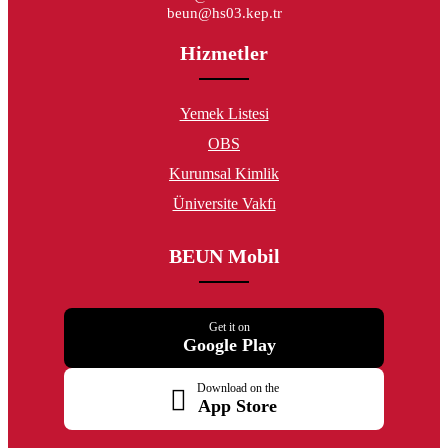
beun@hs03.kep.tr
Hizmetler
Yemek Listesi
OBS
Kurumsal Kimlik
Üniversite Vakfı
BEUN Mobil
Get it on
Google Play
Download on the
App Store