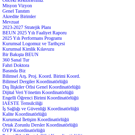
Önceki Rektörlerimiz
Misyon Vizyon
Genel Tanıtım
Akredite Birimler
Mevzuat
2023-2027 Stratejik Planı
BEUN 2025 Yılı Faaliyet Raporu
2025 Yılı Performans Programı
Kurumsal Logomuz ve Tarihçesi
Kurumsal Kimlik Kılavuzu
Bir Bakışta BEUN
360 Sanal Tur
Fahri Doktora
Basında Biz
Bilimsel Arş. Proj. Koord. Birimi Koord.
Bilimsel Dergiler Koordinatörlüğü
Dış İlişkiler Ofisi Genel Koordinatörlüğü
Dijital Veri Yönetim Koordinatörlüğü
Engelli Öğrenci Birimi Koordinatörlüğü
IAESTE Temsilciliği
İş Sağlığı ve Güvenliği Koordinatörlüğü
Kalite Koordinatörlüğü
Kurumsal İletişim Koordinatörlüğü
Ortak Zorunlu Dersler Koordinatörlüğü
ÖYP Koordinatörlüğü