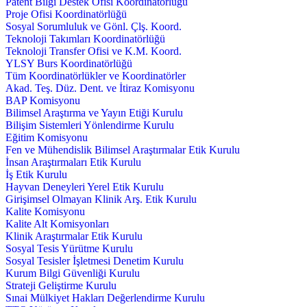
Patent Bilgi Destek Ofisi Koordinatörlüğü
Proje Ofisi Koordinatörlüğü
Sosyal Sorumluluk ve Gönl. Çlş. Koord.
Teknoloji Takımları Koordinatörlüğü
Teknoloji Transfer Ofisi ve K.M. Koord.
YLSY Burs Koordinatörlüğü
Tüm Koordinatörlükler ve Koordinatörler
Akad. Teş. Düz. Dent. ve İtiraz Komisyonu
BAP Komisyonu
Bilimsel Araştırma ve Yayın Etiği Kurulu
Bilişim Sistemleri Yönlendirme Kurulu
Eğitim Komisyonu
Fen ve Mühendislik Bilimsel Araştırmalar Etik Kurulu
İnsan Araştırmaları Etik Kurulu
İş Etik Kurulu
Hayvan Deneyleri Yerel Etik Kurulu
Girişimsel Olmayan Klinik Arş. Etik Kurulu
Kalite Komisyonu
Kalite Alt Komisyonları
Klinik Araştırmalar Etik Kurulu
Sosyal Tesis Yürütme Kurulu
Sosyal Tesisler İşletmesi Denetim Kurulu
Kurum Bilgi Güvenliği Kurulu
Strateji Geliştirme Kurulu
Sınai Mülkiyet Hakları Değerlendirme Kurulu