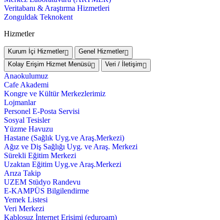
Veritabanı & Araştırma Hizmetleri
Zonguldak Teknokent
Hizmetler
Kurum İçi Hizmetler
Genel Hizmetler
Kolay Erişim Hizmet Menüsü
Veri / İletişim
Anaokulumuz
Cafe Akademi
Kongre ve Kültür Merkezlerimiz
Lojmanlar
Personel E-Posta Servisi
Sosyal Tesisler
Yüzme Havuzu
Hastane (Sağlık Uyg.ve Araş.Merkezi)
Ağız ve Diş Sağlığı Uyg. ve Araş. Merkezi
Sürekli Eğitim Merkezi
Uzaktan Eğitim Uyg.ve Araş.Merkezi
Arıza Takip
UZEM Stüdyo Randevu
E-KAMPÜS Bilgilendirme
Yemek Listesi
Veri Merkezi
Kablosuz İnternet Erişimi (eduroam)