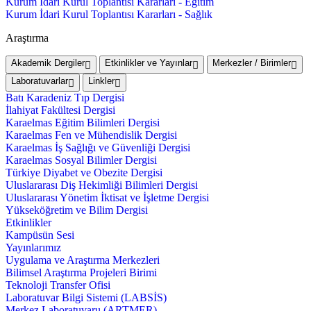
Kurum İdari Kurul Toplantısı Kararları - Eğitim
Kurum İdari Kurul Toplantısı Kararları - Sağlık
Araştırma
Akademik Dergiler
Etkinlikler ve Yayınlar
Merkezler / Birimler
Laboratuvarlar
Linkler
Batı Karadeniz Tıp Dergisi
İlahiyat Fakültesi Dergisi
Karaelmas Eğitim Bilimleri Dergisi
Karaelmas Fen ve Mühendislik Dergisi
Karaelmas İş Sağlığı ve Güvenliği Dergisi
Karaelmas Sosyal Bilimler Dergisi
Türkiye Diyabet ve Obezite Dergisi
Uluslararası Diş Hekimliği Bilimleri Dergisi
Uluslararası Yönetim İktisat ve İşletme Dergisi
Yükseköğretim ve Bilim Dergisi
Etkinlikler
Kampüsün Sesi
Yayınlarımız
Uygulama ve Araştırma Merkezleri
Bilimsel Araştırma Projeleri Birimi
Teknoloji Transfer Ofisi
Laboratuvar Bilgi Sistemi (LABSİS)
Merkez Laboratuvaru (ARTMER)