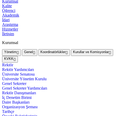
Kurumsal
Kalite
Öğrenci
Akademik
İdari
Araştırma
Hizmetler
İletişim
Kurumsal
Yönetim
Genel
Koordinatörlükler
Kurullar ve Komisyonlar
KVKK
Rektör
Rektör Yardımcıları
Üniversite Senatosu
Üniversite Yönetim Kurulu
Genel Sekreter
Genel Sekreter Yardımcıları
Rektör Danışmanları
İç Denetim Birimi
Daire Başkanları
Organizasyon Şeması
Tarihçe