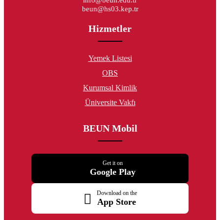
beun@hs03.kep.tr
Hizmetler
Yemek Listesi
OBS
Kurumsal Kimlik
Üniversite Vakfı
BEUN Mobil
Get it on
Google Play
Download on the
App Store