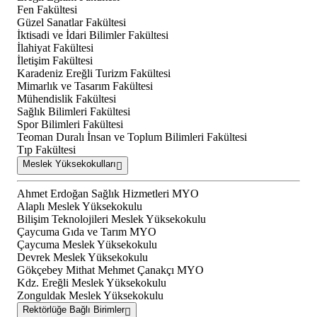
Fen Fakültesi
Güzel Sanatlar Fakültesi
İktisadi ve İdari Bilimler Fakültesi
İlahiyat Fakültesi
İletişim Fakültesi
Karadeniz Ereğli Turizm Fakültesi
Mimarlık ve Tasarım Fakültesi
Mühendislik Fakültesi
Sağlık Bilimleri Fakültesi
Spor Bilimleri Fakültesi
Teoman Duralı İnsan ve Toplum Bilimleri Fakültesi
Tıp Fakültesi
Meslek Yüksekokulları
Ahmet Erdoğan Sağlık Hizmetleri MYO
Alaplı Meslek Yüksekokulu
Bilişim Teknolojileri Meslek Yüksekokulu
Çaycuma Gıda ve Tarım MYO
Çaycuma Meslek Yüksekokulu
Devrek Meslek Yüksekokulu
Gökçebey Mithat Mehmet Çanakçı MYO
Kdz. Ereğli Meslek Yüksekokulu
Zonguldak Meslek Yüksekokulu
Rektörlüğe Bağlı Birimler