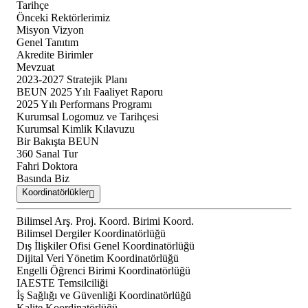
Tarihçe
Önceki Rektörlerimiz
Misyon Vizyon
Genel Tanıtım
Akredite Birimler
Mevzuat
2023-2027 Stratejik Planı
BEUN 2025 Yılı Faaliyet Raporu
2025 Yılı Performans Programı
Kurumsal Logomuz ve Tarihçesi
Kurumsal Kimlik Kılavuzu
Bir Bakışta BEUN
360 Sanal Tur
Fahri Doktora
Basında Biz
Koordinatörlükler
Bilimsel Arş. Proj. Koord. Birimi Koord.
Bilimsel Dergiler Koordinatörlüğü
Dış İlişkiler Ofisi Genel Koordinatörlüğü
Dijital Veri Yönetim Koordinatörlüğü
Engelli Öğrenci Birimi Koordinatörlüğü
IAESTE Temsilciliği
İş Sağlığı ve Güvenliği Koordinatörlüğü
Kalite Koordinatörlüğü