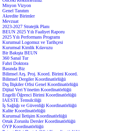
Önceki Rektörlerimiz
Misyon Vizyon
Genel Tanıtım
Akredite Birimler
Mevzuat
2023-2027 Stratejik Planı
BEUN 2025 Yılı Faaliyet Raporu
2025 Yılı Performans Programı
Kurumsal Logomuz ve Tarihçesi
Kurumsal Kimlik Kılavuzu
Bir Bakışta BEUN
360 Sanal Tur
Fahri Doktora
Basında Biz
Bilimsel Arş. Proj. Koord. Birimi Koord.
Bilimsel Dergiler Koordinatörlüğü
Dış İlişkiler Ofisi Genel Koordinatörlüğü
Dijital Veri Yönetim Koordinatörlüğü
Engelli Öğrenci Birimi Koordinatörlüğü
IAESTE Temsilciliği
İş Sağlığı ve Güvenliği Koordinatörlüğü
Kalite Koordinatörlüğü
Kurumsal İletişim Koordinatörlüğü
Ortak Zorunlu Dersler Koordinatörlüğü
ÖYP Koordinatörlüğü