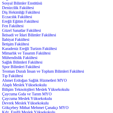
Sosyal Bilimler Enstitüsü
Denizcilik Fakültesi
Diş Hekimliği Fakültesi
Eczacılık Fakültesi
Ereğli Eğitim Fakültesi
Fen Fakültesi
Güzel Sanatlar Fakültesi
İktisadi ve İdari Bilimler Fakültesi
İlahiyat Fakültesi
İletişim Fakültesi
Karadeniz Ereğli Turizm Fakültesi
Mimarlık ve Tasarım Fakültesi
Mühendislik Fakültesi
Sağlık Bilimleri Fakültesi
Spor Bilimleri Fakültesi
Teoman Duralı İnsan ve Toplum Bilimleri Fakültesi
Tıp Fakültesi
Ahmet Erdoğan Sağlık Hizmetleri MYO
Alaplı Meslek Yüksekokulu
Bilişim Teknolojileri Meslek Yüksekokulu
Çaycuma Gıda ve Tarım MYO
Çaycuma Meslek Yüksekokulu
Devrek Meslek Yüksekokulu
Gökçebey Mithat Mehmet Çanakçı MYO
Kdz. Ereğli Meslek Yüksekokulu