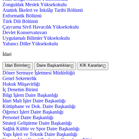
Zonguldak Meslek Yüksekokulu
Atatürk İlkeleri ve İnkılâp Tarihi Bölümü
Enformatik Bölümü
Türk Dili Bölümü
Çaycuma Sivil Havacılık Yüksekokulu
Devlet Konservatuvarı
Uygulamalı Bilimler Yüksekokulu
Yabancı Diller Yüksekokulu
İdari
İdari Birimler
Daire Başkanlıkları
KİK Kararları
Döner Sermaye İşletmesi Müdürlüğü
Genel Sekreterlik
Hukuk Müşavirliği
İç Denetim Birimi
Bilgi İşlem Daire Başkanlığı
İdari Mali İşler Daire Başkanlığı
Kütüphane ve Dok. Daire Başkanlığı
Öğrenci İşleri Daire Başkanlığı
Personel Daire Başkanlığı
Strateji Geliştirme Daire Başkanlığı
Sağlık Kültür ve Spor Daire Başkanlığı
Yapı İşleri ve Teknik Daire Başkanlığı