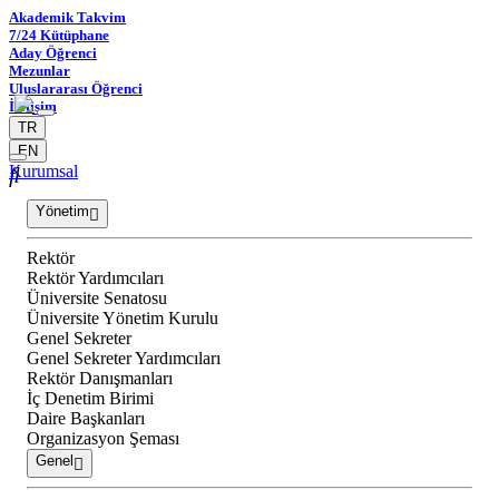
Akademik Takvim
7/24 Kütüphane
Aday Öğrenci
Mezunlar
Uluslararası Öğrenci
İletişim
TR
EN
Kurumsal
Yönetim
Rektör
Rektör Yardımcıları
Üniversite Senatosu
Üniversite Yönetim Kurulu
Genel Sekreter
Genel Sekreter Yardımcıları
Rektör Danışmanları
İç Denetim Birimi
Daire Başkanları
Organizasyon Şeması
Genel