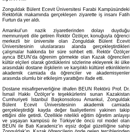
Zonguldak Bülent Ecevit Üniversitesi Farabi Kampüsündeki
Rektörlük makamında gerçekleşen ziyarette iş insanı Fatih
Furtun da yer aldı.
Amankul’un nazik ziyaretlerinden dolayı duyduğu
memnuniyeti dile getiren Rektör Özölçer, konuğuyla öğrenci
merkezli bir üniversite olan Zonguldak Bülent Ecevit
Üniversitesinin uluslararası alanda gerçekleştirdikleri
çalışmalar hakkında bir süre sohbet etti. Rektör Özölçer
ayrıca BEUN’da öğrenim görmekte olan Kazak öğrencileri
kültür elçileri olarak gördüklerini sözlerine ekleyerek iki ülke
arasındaki dostane ilişkilerin ve karşılıklı kültürel etkinliklerin
akademik camiada da öğrenciler ve akademisyenler
arasında olumlu bir etkileşim yarattığını ifade etti.
Dostane misafirperverliğine ithafen BEUN Rektörü Prof. Dr.
İsmail Hakkı Özölçer’e teşekkürlerini sunan Kazakistan
Cumhuriyeti İstanbul Başkonsolosu Amankul, Zonguldak
Bülent Ecevit Üniversitesinin akademik camiada
gerçekleştirdiği kayda değer faaliyetlerini yakinen takip
ettiğini dile getirdi. Özellikle nitelikli eğitim öğretim anlayışı
ve yaşayan kampüsü ile Türkiye’de öncü rol model olan
BEUN ile Batı Karadeniz’in eşsiz doğal güzelliğine sahip
Zonguldak’ın, Kazak öğrencilerin önde gelen tercihlerinden