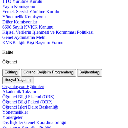
TTO Yürütme Kurulu
Yayın Komisyonu
Yemek Servisi Yürütme Kurulu
Yönetmelik Komisyonu
Diğer Komisyonlar
6698 Sayılı KVKK Kanunu
Kişisel Verilerin İşlenmesi ve Korunması Politikası
Genel Aydınlatma Metni
KVKK İlgili Kişi Başvuru Formu
Kalite
Öğrenci
Eğitim
Öğrenci Değişim Programları
Bağlantılar
Sosyal Yaşam
Oryantasyon Eğitimleri
Akademik Takvim
Öğrenci Bilgi Sistemi (OBS)
Öğrenci Bilgi Paketi (OBP)
Öğrenci İşleri Daire Başkanlığı
Yönetmelikler
Yönergeler
Dış İlişkiler Genel Koordinatörlüğü
Erasmus+ Koordinatörlüğü