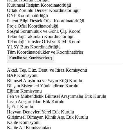
Kurumsal İletişim Koordinatörlüğü
Ortak Zorunlu Dersler Koordinatörlüğü
ÖYP Koordinatörlüğü
Patent Bilgi Destek Ofisi Koordinatörlüğü
Proje Ofisi Koordinatörlüğü
Sosyal Sorumluluk ve Gönl. Çlş. Koord.
Teknoloji Takımları Koordinatörlüğü
Teknoloji Transfer Ofisi ve K.M. Koord.
YLSY Burs Koordinatörlüğü
Tüm Koordinatörlükler ve Koordinatörler
Kurullar ve Komisyonlar
Akad. Teş. Düz. Dent. ve İtiraz Komisyonu
BAP Komisyonu
Bilimsel Araştırma ve Yayın Etiği Kurulu
Bilişim Sistemleri Yönlendirme Kurulu
Eğitim Komisyonu
Fen ve Mühendislik Bilimsel Araştırmalar Etik Kurulu
İnsan Araştırmaları Etik Kurulu
İş Etik Kurulu
Hayvan Deneyleri Yerel Etik Kurulu
Girişimsel Olmayan Klinik Arş. Etik Kurulu
Kalite Komisyonu
Kalite Alt Komisyonları