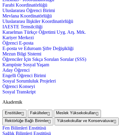
Farabi Koordinatörlüğü
Uluslararası Öğrenci Birimi
Mevlana Koordinatörlüğü
Uluslararası İlişkiler Koordinatörlüğü
IAESTE Temsilciliği
Karaelmas Türkçe Öğretimi Uyg. Arş. Mrk.
Kariyer Merkezi
Öğrenci E-posta
E-posta ve Eduroam Şifre Değişikliği
Mezun Bilgi Sistemi
Öğrenciler İçin Sıkça Sorulan Sorular (SSS)
Kampüste Sosyal Yaşam
Aday Öğrenci
Engelli Öğrenci Birimi
Sosyal Sorumluluk Projeleri
Öğrenci Konseyi
Sosyal Transkript
Akademik
Enstitüler
Fakülteler
Meslek Yüksekokulları
Rektörlüğe Bağlı Birimler
Yüksekokullar ve Konservatuvar
Fen Bilimleri Enstitüsü
Sağlık Bilimleri Enstitüsü