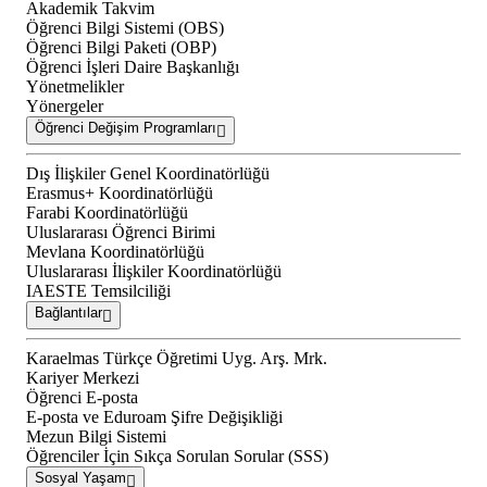
Akademik Takvim
Öğrenci Bilgi Sistemi (OBS)
Öğrenci Bilgi Paketi (OBP)
Öğrenci İşleri Daire Başkanlığı
Yönetmelikler
Yönergeler
Öğrenci Değişim Programları
Dış İlişkiler Genel Koordinatörlüğü
Erasmus+ Koordinatörlüğü
Farabi Koordinatörlüğü
Uluslararası Öğrenci Birimi
Mevlana Koordinatörlüğü
Uluslararası İlişkiler Koordinatörlüğü
IAESTE Temsilciliği
Bağlantılar
Karaelmas Türkçe Öğretimi Uyg. Arş. Mrk.
Kariyer Merkezi
Öğrenci E-posta
E-posta ve Eduroam Şifre Değişikliği
Mezun Bilgi Sistemi
Öğrenciler İçin Sıkça Sorulan Sorular (SSS)
Sosyal Yaşam