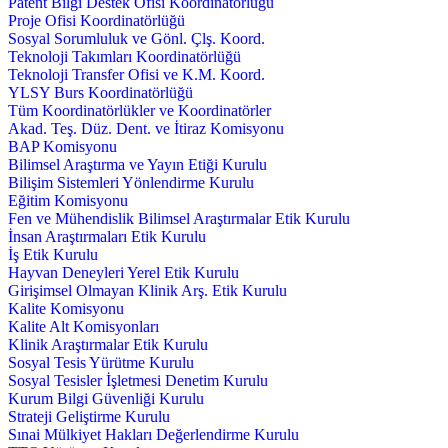
Patent Bilgi Destek Ofisi Koordinatörlüğü
Proje Ofisi Koordinatörlüğü
Sosyal Sorumluluk ve Gönl. Çlş. Koord.
Teknoloji Takımları Koordinatörlüğü
Teknoloji Transfer Ofisi ve K.M. Koord.
YLSY Burs Koordinatörlüğü
Tüm Koordinatörlükler ve Koordinatörler
Akad. Teş. Düz. Dent. ve İtiraz Komisyonu
BAP Komisyonu
Bilimsel Araştırma ve Yayın Etiği Kurulu
Bilişim Sistemleri Yönlendirme Kurulu
Eğitim Komisyonu
Fen ve Mühendislik Bilimsel Araştırmalar Etik Kurulu
İnsan Araştırmaları Etik Kurulu
İş Etik Kurulu
Hayvan Deneyleri Yerel Etik Kurulu
Girişimsel Olmayan Klinik Arş. Etik Kurulu
Kalite Komisyonu
Kalite Alt Komisyonları
Klinik Araştırmalar Etik Kurulu
Sosyal Tesis Yürütme Kurulu
Sosyal Tesisler İşletmesi Denetim Kurulu
Kurum Bilgi Güvenliği Kurulu
Strateji Geliştirme Kurulu
Sınai Mülkiyet Hakları Değerlendirme Kurulu