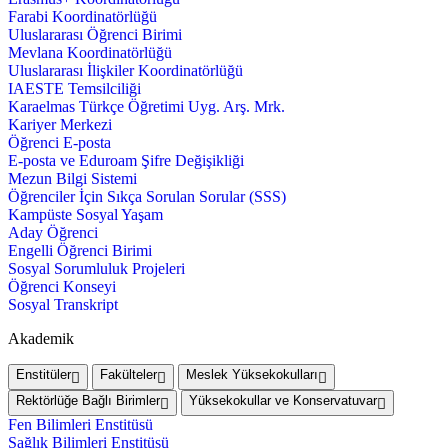
Farabi Koordinatörlüğü
Uluslararası Öğrenci Birimi
Mevlana Koordinatörlüğü
Uluslararası İlişkiler Koordinatörlüğü
IAESTE Temsilciliği
Karaelmas Türkçe Öğretimi Uyg. Arş. Mrk.
Kariyer Merkezi
Öğrenci E-posta
E-posta ve Eduroam Şifre Değişikliği
Mezun Bilgi Sistemi
Öğrenciler İçin Sıkça Sorulan Sorular (SSS)
Kampüste Sosyal Yaşam
Aday Öğrenci
Engelli Öğrenci Birimi
Sosyal Sorumluluk Projeleri
Öğrenci Konseyi
Sosyal Transkript
Akademik
Enstitüler
Fakülteler
Meslek Yüksekokulları
Rektörlüğe Bağlı Birimler
Yüksekokullar ve Konservatuvar
Fen Bilimleri Enstitüsü
Sağlık Bilimleri Enstitüsü