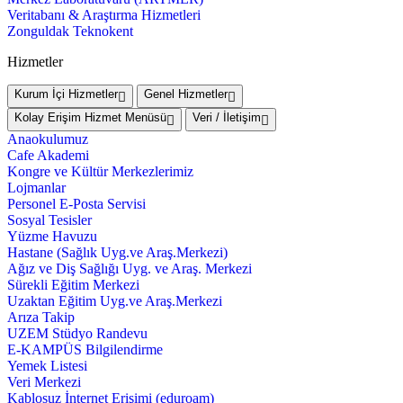
Veritabanı & Araştırma Hizmetleri
Zonguldak Teknokent
Hizmetler
Kurum İçi Hizmetler
Genel Hizmetler
Kolay Erişim Hizmet Menüsü
Veri / İletişim
Anaokulumuz
Cafe Akademi
Kongre ve Kültür Merkezlerimiz
Lojmanlar
Personel E-Posta Servisi
Sosyal Tesisler
Yüzme Havuzu
Hastane (Sağlık Uyg.ve Araş.Merkezi)
Ağız ve Diş Sağlığı Uyg. ve Araş. Merkezi
Sürekli Eğitim Merkezi
Uzaktan Eğitim Uyg.ve Araş.Merkezi
Arıza Takip
UZEM Stüdyo Randevu
E-KAMPÜS Bilgilendirme
Yemek Listesi
Veri Merkezi
Kablosuz İnternet Erişimi (eduroam)