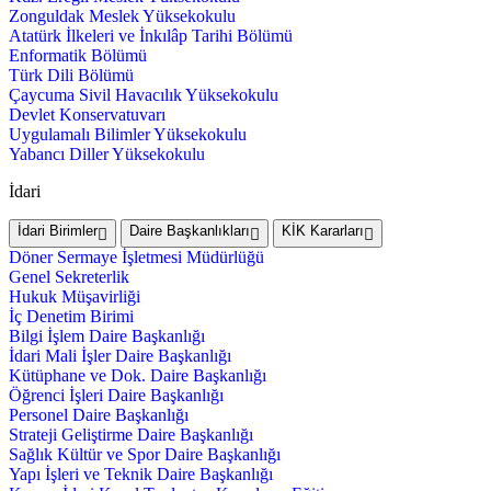
Zonguldak Meslek Yüksekokulu
Atatürk İlkeleri ve İnkılâp Tarihi Bölümü
Enformatik Bölümü
Türk Dili Bölümü
Çaycuma Sivil Havacılık Yüksekokulu
Devlet Konservatuvarı
Uygulamalı Bilimler Yüksekokulu
Yabancı Diller Yüksekokulu
İdari
İdari Birimler
Daire Başkanlıkları
KİK Kararları
Döner Sermaye İşletmesi Müdürlüğü
Genel Sekreterlik
Hukuk Müşavirliği
İç Denetim Birimi
Bilgi İşlem Daire Başkanlığı
İdari Mali İşler Daire Başkanlığı
Kütüphane ve Dok. Daire Başkanlığı
Öğrenci İşleri Daire Başkanlığı
Personel Daire Başkanlığı
Strateji Geliştirme Daire Başkanlığı
Sağlık Kültür ve Spor Daire Başkanlığı
Yapı İşleri ve Teknik Daire Başkanlığı