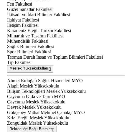
Fen Fakültesi
Güzel Sanatlar Fakültesi
İktisadi ve İdari Bilimler Fakültesi
İlahiyat Fakültesi
İletişim Fakültesi
Karadeniz Ereğli Turizm Fakültesi
Mimarlık ve Tasarım Fakültesi
Mühendislik Fakültesi
Sağlık Bilimleri Fakültesi
Spor Bilimleri Fakültesi
Teoman Duralı İnsan ve Toplum Bilimleri Fakültesi
Tıp Fakültesi
Meslek Yüksekokulları
Ahmet Erdoğan Sağlık Hizmetleri MYO
Alaplı Meslek Yüksekokulu
Bilişim Teknolojileri Meslek Yüksekokulu
Çaycuma Gıda ve Tarım MYO
Çaycuma Meslek Yüksekokulu
Devrek Meslek Yüksekokulu
Gökçebey Mithat Mehmet Çanakçı MYO
Kdz. Ereğli Meslek Yüksekokulu
Zonguldak Meslek Yüksekokulu
Rektörlüğe Bağlı Birimler