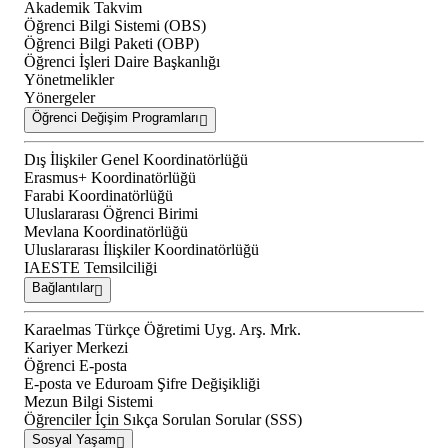
Akademik Takvim
Öğrenci Bilgi Sistemi (OBS)
Öğrenci Bilgi Paketi (OBP)
Öğrenci İşleri Daire Başkanlığı
Yönetmelikler
Yönergeler
Öğrenci Değişim Programları
Dış İlişkiler Genel Koordinatörlüğü
Erasmus+ Koordinatörlüğü
Farabi Koordinatörlüğü
Uluslararası Öğrenci Birimi
Mevlana Koordinatörlüğü
Uluslararası İlişkiler Koordinatörlüğü
IAESTE Temsilciliği
Bağlantılar
Karaelmas Türkçe Öğretimi Uyg. Arş. Mrk.
Kariyer Merkezi
Öğrenci E-posta
E-posta ve Eduroam Şifre Değişikliği
Mezun Bilgi Sistemi
Öğrenciler İçin Sıkça Sorulan Sorular (SSS)
Sosyal Yaşam