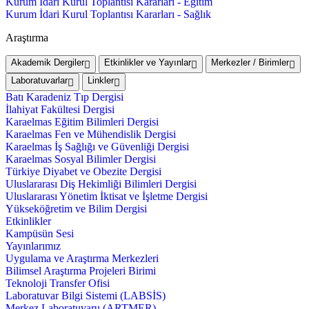
Kurum İdari Kurul Toplantısı Kararları - Eğitim
Kurum İdari Kurul Toplantısı Kararları - Sağlık
Araştırma
Akademik Dergiler
Etkinlikler ve Yayınlar
Merkezler / Birimler
Laboratuvarlar
Linkler
Batı Karadeniz Tıp Dergisi
İlahiyat Fakültesi Dergisi
Karaelmas Eğitim Bilimleri Dergisi
Karaelmas Fen ve Mühendislik Dergisi
Karaelmas İş Sağlığı ve Güvenliği Dergisi
Karaelmas Sosyal Bilimler Dergisi
Türkiye Diyabet ve Obezite Dergisi
Uluslararası Diş Hekimliği Bilimleri Dergisi
Uluslararası Yönetim İktisat ve İşletme Dergisi
Yükseköğretim ve Bilim Dergisi
Etkinlikler
Kampüsün Sesi
Yayınlarımız
Uygulama ve Araştırma Merkezleri
Bilimsel Araştırma Projeleri Birimi
Teknoloji Transfer Ofisi
Laboratuvar Bilgi Sistemi (LABSİS)
Merkez Laboratuvaru (ARTMER)