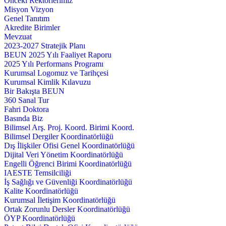
Önceki Rektörlerimiz
Misyon Vizyon
Genel Tanıtım
Akredite Birimler
Mevzuat
2023-2027 Stratejik Planı
BEUN 2025 Yılı Faaliyet Raporu
2025 Yılı Performans Programı
Kurumsal Logomuz ve Tarihçesi
Kurumsal Kimlik Kılavuzu
Bir Bakışta BEUN
360 Sanal Tur
Fahri Doktora
Basında Biz
Bilimsel Arş. Proj. Koord. Birimi Koord.
Bilimsel Dergiler Koordinatörlüğü
Dış İlişkiler Ofisi Genel Koordinatörlüğü
Dijital Veri Yönetim Koordinatörlüğü
Engelli Öğrenci Birimi Koordinatörlüğü
IAESTE Temsilciliği
İş Sağlığı ve Güvenliği Koordinatörlüğü
Kalite Koordinatörlüğü
Kurumsal İletişim Koordinatörlüğü
Ortak Zorunlu Dersler Koordinatörlüğü
ÖYP Koordinatörlüğü