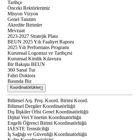
Tarihçe
Önceki Rektörlerimiz
Misyon Vizyon
Genel Tanıtım
Akredite Birimler
Mevzuat
2023-2027 Stratejik Planı
BEUN 2025 Yılı Faaliyet Raporu
2025 Yılı Performans Programı
Kurumsal Logomuz ve Tarihçesi
Kurumsal Kimlik Kılavuzu
Bir Bakışta BEUN
360 Sanal Tur
Fahri Doktora
Basında Biz
Koordinatörlükler
Bilimsel Arş. Proj. Koord. Birimi Koord.
Bilimsel Dergiler Koordinatörlüğü
Dış İlişkiler Ofisi Genel Koordinatörlüğü
Dijital Veri Yönetim Koordinatörlüğü
Engelli Öğrenci Birimi Koordinatörlüğü
IAESTE Temsilciliği
İş Sağlığı ve Güvenliği Koordinatörlüğü
Kalite Koordinatörlüğü