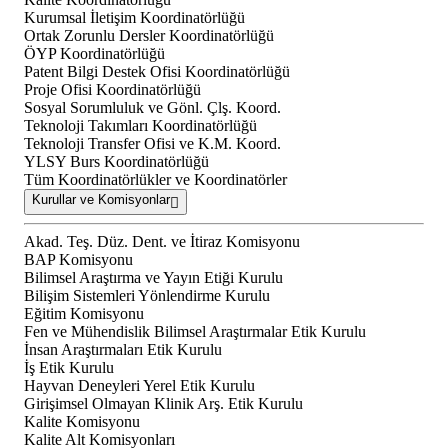
Kurumsal İletişim Koordinatörlüğü
Ortak Zorunlu Dersler Koordinatörlüğü
ÖYP Koordinatörlüğü
Patent Bilgi Destek Ofisi Koordinatörlüğü
Proje Ofisi Koordinatörlüğü
Sosyal Sorumluluk ve Gönl. Çlş. Koord.
Teknoloji Takımları Koordinatörlüğü
Teknoloji Transfer Ofisi ve K.M. Koord.
YLSY Burs Koordinatörlüğü
Tüm Koordinatörlükler ve Koordinatörler
Kurullar ve Komisyonlar
Akad. Teş. Düz. Dent. ve İtiraz Komisyonu
BAP Komisyonu
Bilimsel Araştırma ve Yayın Etiği Kurulu
Bilişim Sistemleri Yönlendirme Kurulu
Eğitim Komisyonu
Fen ve Mühendislik Bilimsel Araştırmalar Etik Kurulu
İnsan Araştırmaları Etik Kurulu
İş Etik Kurulu
Hayvan Deneyleri Yerel Etik Kurulu
Girişimsel Olmayan Klinik Arş. Etik Kurulu
Kalite Komisyonu
Kalite Alt Komisyonları