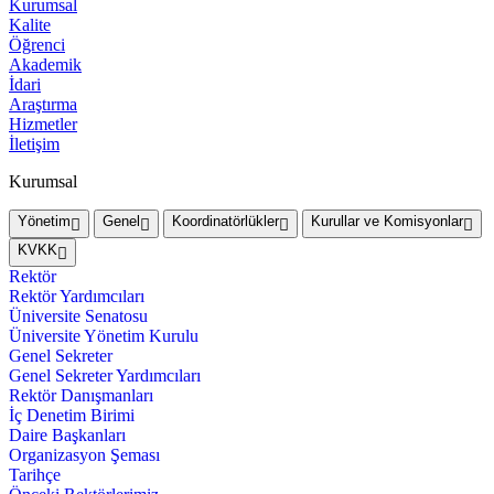
Kurumsal
Kalite
Öğrenci
Akademik
İdari
Araştırma
Hizmetler
İletişim
Kurumsal
Yönetim
Genel
Koordinatörlükler
Kurullar ve Komisyonlar
KVKK
Rektör
Rektör Yardımcıları
Üniversite Senatosu
Üniversite Yönetim Kurulu
Genel Sekreter
Genel Sekreter Yardımcıları
Rektör Danışmanları
İç Denetim Birimi
Daire Başkanları
Organizasyon Şeması
Tarihçe