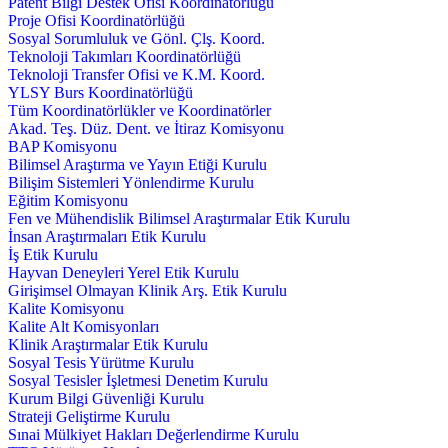
Patent Bilgi Destek Ofisi Koordinatörlüğü
Proje Ofisi Koordinatörlüğü
Sosyal Sorumluluk ve Gönl. Çlş. Koord.
Teknoloji Takımları Koordinatörlüğü
Teknoloji Transfer Ofisi ve K.M. Koord.
YLSY Burs Koordinatörlüğü
Tüm Koordinatörlükler ve Koordinatörler
Akad. Teş. Düz. Dent. ve İtiraz Komisyonu
BAP Komisyonu
Bilimsel Araştırma ve Yayın Etiği Kurulu
Bilişim Sistemleri Yönlendirme Kurulu
Eğitim Komisyonu
Fen ve Mühendislik Bilimsel Araştırmalar Etik Kurulu
İnsan Araştırmaları Etik Kurulu
İş Etik Kurulu
Hayvan Deneyleri Yerel Etik Kurulu
Girişimsel Olmayan Klinik Arş. Etik Kurulu
Kalite Komisyonu
Kalite Alt Komisyonları
Klinik Araştırmalar Etik Kurulu
Sosyal Tesis Yürütme Kurulu
Sosyal Tesisler İşletmesi Denetim Kurulu
Kurum Bilgi Güvenliği Kurulu
Strateji Geliştirme Kurulu
Sınai Mülkiyet Hakları Değerlendirme Kurulu