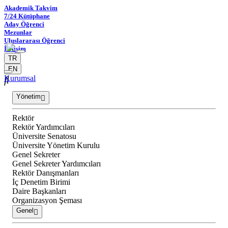
Akademik Takvim
7/24 Kütüphane
Aday Öğrenci
Mezunlar
Uluslararası Öğrenci
İletişim
TR
EN
Kurumsal
Yönetim
Rektör
Rektör Yardımcıları
Üniversite Senatosu
Üniversite Yönetim Kurulu
Genel Sekreter
Genel Sekreter Yardımcıları
Rektör Danışmanları
İç Denetim Birimi
Daire Başkanları
Organizasyon Şeması
Genel