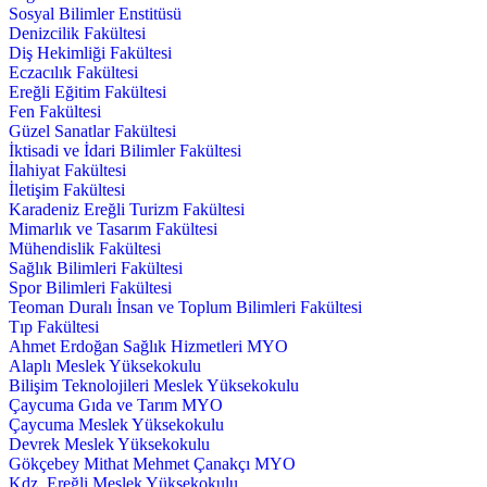
Sosyal Bilimler Enstitüsü
Denizcilik Fakültesi
Diş Hekimliği Fakültesi
Eczacılık Fakültesi
Ereğli Eğitim Fakültesi
Fen Fakültesi
Güzel Sanatlar Fakültesi
İktisadi ve İdari Bilimler Fakültesi
İlahiyat Fakültesi
İletişim Fakültesi
Karadeniz Ereğli Turizm Fakültesi
Mimarlık ve Tasarım Fakültesi
Mühendislik Fakültesi
Sağlık Bilimleri Fakültesi
Spor Bilimleri Fakültesi
Teoman Duralı İnsan ve Toplum Bilimleri Fakültesi
Tıp Fakültesi
Ahmet Erdoğan Sağlık Hizmetleri MYO
Alaplı Meslek Yüksekokulu
Bilişim Teknolojileri Meslek Yüksekokulu
Çaycuma Gıda ve Tarım MYO
Çaycuma Meslek Yüksekokulu
Devrek Meslek Yüksekokulu
Gökçebey Mithat Mehmet Çanakçı MYO
Kdz. Ereğli Meslek Yüksekokulu