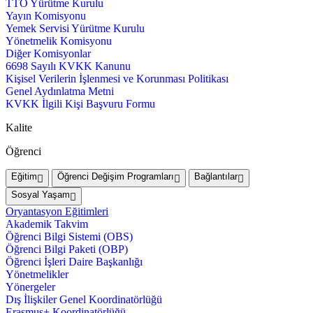
TTO Yürütme Kurulu
Yayın Komisyonu
Yemek Servisi Yürütme Kurulu
Yönetmelik Komisyonu
Diğer Komisyonlar
6698 Sayılı KVKK Kanunu
Kişisel Verilerin İşlenmesi ve Korunması Politikası
Genel Aydınlatma Metni
KVKK İlgili Kişi Başvuru Formu
Kalite
Öğrenci
Eğitim
Öğrenci Değişim Programları
Bağlantılar
Sosyal Yaşam
Oryantasyon Eğitimleri
Akademik Takvim
Öğrenci Bilgi Sistemi (OBS)
Öğrenci Bilgi Paketi (OBP)
Öğrenci İşleri Daire Başkanlığı
Yönetmelikler
Yönergeler
Dış İlişkiler Genel Koordinatörlüğü
Erasmus+ Koordinatörlüğü