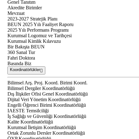
Genel Tanıtım
Akredite Birimler
Mevzuat
2023-2027 Stratejik Planı
BEUN 2025 Yılı Faaliyet Raporu
2025 Yılı Performans Programı
Kurumsal Logomuz ve Tarihçesi
Kurumsal Kimlik Kılavuzu
Bir Bakışta BEUN
360 Sanal Tur
Fahri Doktora
Basında Biz
Koordinatörlükler
Bilimsel Arş. Proj. Koord. Birimi Koord.
Bilimsel Dergiler Koordinatörlüğü
Dış İlişkiler Ofisi Genel Koordinatörlüğü
Dijital Veri Yönetim Koordinatörlüğü
Engelli Öğrenci Birimi Koordinatörlüğü
IAESTE Temsilciliği
İş Sağlığı ve Güvenliği Koordinatörlüğü
Kalite Koordinatörlüğü
Kurumsal İletişim Koordinatörlüğü
Ortak Zorunlu Dersler Koordinatörlüğü
ÖYP Koordinatörlüğü