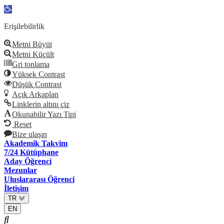
Open
toolbar
Erişilebilirlik
Metni Büyüt
Metni Küçült
Gri tonlama
Yüksek Contrast
Düşük Contrast
Açık Arkaplan
Linklerin altını çiz
Okunabilir Yazı Tipi
Reset
Bize ulaşın
Akademik Takvim
7/24 Kütüphane
Aday Öğrenci
Mezunlar
Uluslararası Öğrenci
İletişim
TR
EN