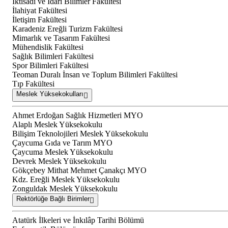
İktisadi ve İdari Bilimler Fakültesi
İlahiyat Fakültesi
İletişim Fakültesi
Karadeniz Ereğli Turizm Fakültesi
Mimarlık ve Tasarım Fakültesi
Mühendislik Fakültesi
Sağlık Bilimleri Fakültesi
Spor Bilimleri Fakültesi
Teoman Duralı İnsan ve Toplum Bilimleri Fakültesi
Tıp Fakültesi
Meslek Yüksekokulları
Ahmet Erdoğan Sağlık Hizmetleri MYO
Alaplı Meslek Yüksekokulu
Bilişim Teknolojileri Meslek Yüksekokulu
Çaycuma Gıda ve Tarım MYO
Çaycuma Meslek Yüksekokulu
Devrek Meslek Yüksekokulu
Gökçebey Mithat Mehmet Çanakçı MYO
Kdz. Ereğli Meslek Yüksekokulu
Zonguldak Meslek Yüksekokulu
Rektörlüğe Bağlı Birimler
Atatürk İlkeleri ve İnkılâp Tarihi Bölümü