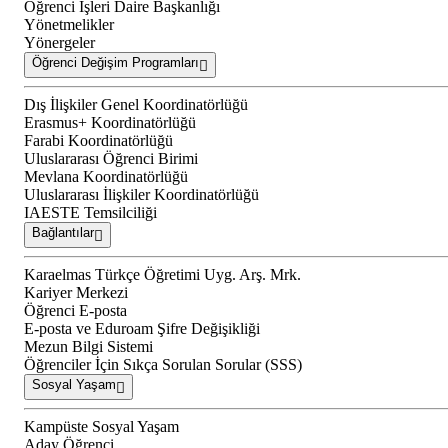
Öğrenci İşleri Daire Başkanlığı
Yönetmelikler
Yönergeler
Öğrenci Değişim Programları
Dış İlişkiler Genel Koordinatörlüğü
Erasmus+ Koordinatörlüğü
Farabi Koordinatörlüğü
Uluslararası Öğrenci Birimi
Mevlana Koordinatörlüğü
Uluslararası İlişkiler Koordinatörlüğü
IAESTE Temsilciliği
Bağlantılar
Karaelmas Türkçe Öğretimi Uyg. Arş. Mrk.
Kariyer Merkezi
Öğrenci E-posta
E-posta ve Eduroam Şifre Değişikliği
Mezun Bilgi Sistemi
Öğrenciler İçin Sıkça Sorulan Sorular (SSS)
Sosyal Yaşam
Kampüste Sosyal Yaşam
Aday Öğrenci