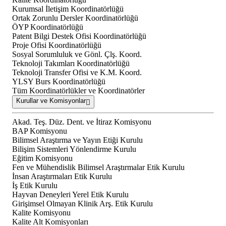
Kurumsal İletişim Koordinatörlüğü
Ortak Zorunlu Dersler Koordinatörlüğü
ÖYP Koordinatörlüğü
Patent Bilgi Destek Ofisi Koordinatörlüğü
Proje Ofisi Koordinatörlüğü
Sosyal Sorumluluk ve Gönl. Çlş. Koord.
Teknoloji Takımları Koordinatörlüğü
Teknoloji Transfer Ofisi ve K.M. Koord.
YLSY Burs Koordinatörlüğü
Tüm Koordinatörlükler ve Koordinatörler
Kurullar ve Komisyonlar
Akad. Teş. Düz. Dent. ve İtiraz Komisyonu
BAP Komisyonu
Bilimsel Araştırma ve Yayın Etiği Kurulu
Bilişim Sistemleri Yönlendirme Kurulu
Eğitim Komisyonu
Fen ve Mühendislik Bilimsel Araştırmalar Etik Kurulu
İnsan Araştırmaları Etik Kurulu
İş Etik Kurulu
Hayvan Deneyleri Yerel Etik Kurulu
Girişimsel Olmayan Klinik Arş. Etik Kurulu
Kalite Komisyonu
Kalite Alt Komisyonları