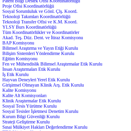
Patent Bilgi Destek Ofisi Koordinatörlüğü
Proje Ofisi Koordinatörlüğü
Sosyal Sorumluluk ve Gönl. Çlş. Koord.
Teknoloji Takımları Koordinatörlüğü
Teknoloji Transfer Ofisi ve K.M. Koord.
YLSY Burs Koordinatörlüğü
Tüm Koordinatörlükler ve Koordinatörler
Akad. Teş. Düz. Dent. ve İtiraz Komisyonu
BAP Komisyonu
Bilimsel Araştırma ve Yayın Etiği Kurulu
Bilişim Sistemleri Yönlendirme Kurulu
Eğitim Komisyonu
Fen ve Mühendislik Bilimsel Araştırmalar Etik Kurulu
İnsan Araştırmaları Etik Kurulu
İş Etik Kurulu
Hayvan Deneyleri Yerel Etik Kurulu
Girişimsel Olmayan Klinik Arş. Etik Kurulu
Kalite Komisyonu
Kalite Alt Komisyonları
Klinik Araştırmalar Etik Kurulu
Sosyal Tesis Yürütme Kurulu
Sosyal Tesisler İşletmesi Denetim Kurulu
Kurum Bilgi Güvenliği Kurulu
Strateji Geliştirme Kurulu
Sınai Mülkiyet Hakları Değerlendirme Kurulu