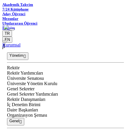
Akademik Takvim
7/24 Kütüphane
Aday Öğrenci
Mezunlar
Uluslararası Öğrenci
İletişim
TR
EN
Kurumsal
Yönetim
Rektör
Rektör Yardımcıları
Üniversite Senatosu
Üniversite Yönetim Kurulu
Genel Sekreter
Genel Sekreter Yardımcıları
Rektör Danışmanları
İç Denetim Birimi
Daire Başkanları
Organizasyon Şeması
Genel