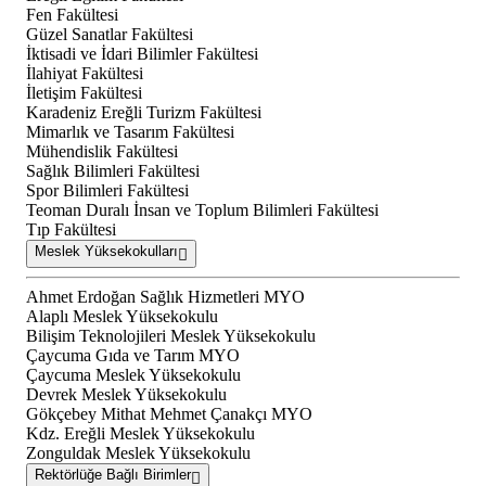
Fen Fakültesi
Güzel Sanatlar Fakültesi
İktisadi ve İdari Bilimler Fakültesi
İlahiyat Fakültesi
İletişim Fakültesi
Karadeniz Ereğli Turizm Fakültesi
Mimarlık ve Tasarım Fakültesi
Mühendislik Fakültesi
Sağlık Bilimleri Fakültesi
Spor Bilimleri Fakültesi
Teoman Duralı İnsan ve Toplum Bilimleri Fakültesi
Tıp Fakültesi
Meslek Yüksekokulları
Ahmet Erdoğan Sağlık Hizmetleri MYO
Alaplı Meslek Yüksekokulu
Bilişim Teknolojileri Meslek Yüksekokulu
Çaycuma Gıda ve Tarım MYO
Çaycuma Meslek Yüksekokulu
Devrek Meslek Yüksekokulu
Gökçebey Mithat Mehmet Çanakçı MYO
Kdz. Ereğli Meslek Yüksekokulu
Zonguldak Meslek Yüksekokulu
Rektörlüğe Bağlı Birimler