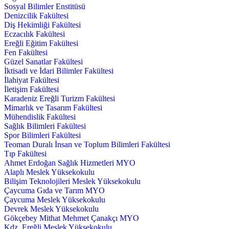
Sosyal Bilimler Enstitüsü
Denizcilik Fakültesi
Diş Hekimliği Fakültesi
Eczacılık Fakültesi
Ereğli Eğitim Fakültesi
Fen Fakültesi
Güzel Sanatlar Fakültesi
İktisadi ve İdari Bilimler Fakültesi
İlahiyat Fakültesi
İletişim Fakültesi
Karadeniz Ereğli Turizm Fakültesi
Mimarlık ve Tasarım Fakültesi
Mühendislik Fakültesi
Sağlık Bilimleri Fakültesi
Spor Bilimleri Fakültesi
Teoman Duralı İnsan ve Toplum Bilimleri Fakültesi
Tıp Fakültesi
Ahmet Erdoğan Sağlık Hizmetleri MYO
Alaplı Meslek Yüksekokulu
Bilişim Teknolojileri Meslek Yüksekokulu
Çaycuma Gıda ve Tarım MYO
Çaycuma Meslek Yüksekokulu
Devrek Meslek Yüksekokulu
Gökçebey Mithat Mehmet Çanakçı MYO
Kdz. Ereğli Meslek Yüksekokulu