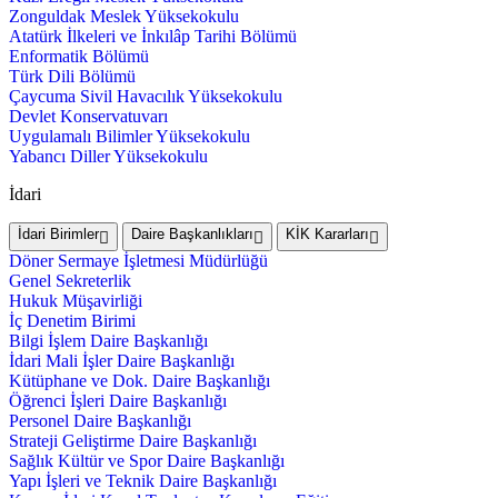
Zonguldak Meslek Yüksekokulu
Atatürk İlkeleri ve İnkılâp Tarihi Bölümü
Enformatik Bölümü
Türk Dili Bölümü
Çaycuma Sivil Havacılık Yüksekokulu
Devlet Konservatuvarı
Uygulamalı Bilimler Yüksekokulu
Yabancı Diller Yüksekokulu
İdari
İdari Birimler
Daire Başkanlıkları
KİK Kararları
Döner Sermaye İşletmesi Müdürlüğü
Genel Sekreterlik
Hukuk Müşavirliği
İç Denetim Birimi
Bilgi İşlem Daire Başkanlığı
İdari Mali İşler Daire Başkanlığı
Kütüphane ve Dok. Daire Başkanlığı
Öğrenci İşleri Daire Başkanlığı
Personel Daire Başkanlığı
Strateji Geliştirme Daire Başkanlığı
Sağlık Kültür ve Spor Daire Başkanlığı
Yapı İşleri ve Teknik Daire Başkanlığı