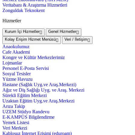
Veritabanı & Araştırma Hizmetleri
Zonguldak Teknokent
Hizmetler
Kurum İçi Hizmetler
Genel Hizmetler
Kolay Erişim Hizmet Menüsü
Veri / İletişim
Anaokulumuz
Cafe Akademi
Kongre ve Kültür Merkezlerimiz
Lojmanlar
Personel E-Posta Servisi
Sosyal Tesisler
Yüzme Havuzu
Hastane (Sağlık Uyg.ve Araş.Merkezi)
Ağız ve Diş Sağlığı Uyg. ve Araş. Merkezi
Sürekli Eğitim Merkezi
Uzaktan Eğitim Uyg.ve Araş.Merkezi
Arıza Takip
UZEM Stüdyo Randevu
E-KAMPÜS Bilgilendirme
Yemek Listesi
Veri Merkezi
Kablosuz İnternet Erişimi (eduroam)