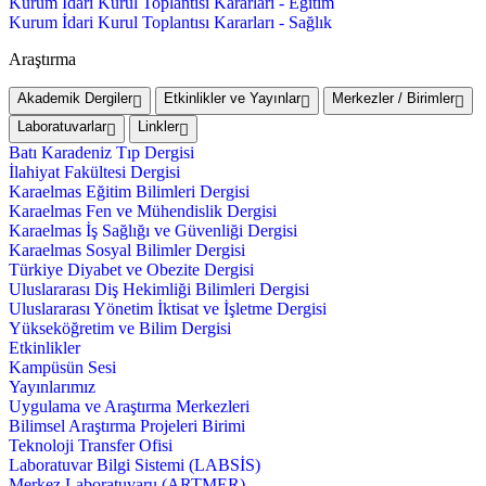
Kurum İdari Kurul Toplantısı Kararları - Eğitim
Kurum İdari Kurul Toplantısı Kararları - Sağlık
Araştırma
Akademik Dergiler
Etkinlikler ve Yayınlar
Merkezler / Birimler
Laboratuvarlar
Linkler
Batı Karadeniz Tıp Dergisi
İlahiyat Fakültesi Dergisi
Karaelmas Eğitim Bilimleri Dergisi
Karaelmas Fen ve Mühendislik Dergisi
Karaelmas İş Sağlığı ve Güvenliği Dergisi
Karaelmas Sosyal Bilimler Dergisi
Türkiye Diyabet ve Obezite Dergisi
Uluslararası Diş Hekimliği Bilimleri Dergisi
Uluslararası Yönetim İktisat ve İşletme Dergisi
Yükseköğretim ve Bilim Dergisi
Etkinlikler
Kampüsün Sesi
Yayınlarımız
Uygulama ve Araştırma Merkezleri
Bilimsel Araştırma Projeleri Birimi
Teknoloji Transfer Ofisi
Laboratuvar Bilgi Sistemi (LABSİS)
Merkez Laboratuvaru (ARTMER)