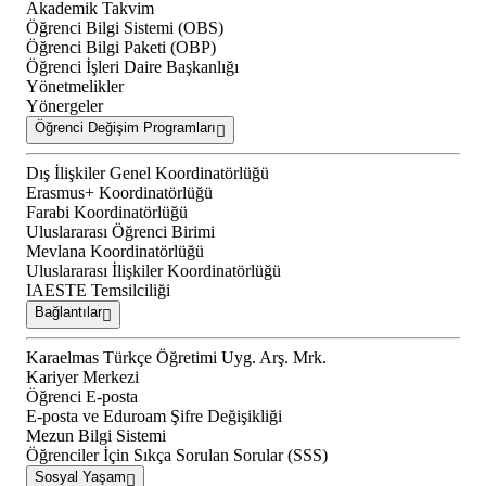
Akademik Takvim
Öğrenci Bilgi Sistemi (OBS)
Öğrenci Bilgi Paketi (OBP)
Öğrenci İşleri Daire Başkanlığı
Yönetmelikler
Yönergeler
Öğrenci Değişim Programları
Dış İlişkiler Genel Koordinatörlüğü
Erasmus+ Koordinatörlüğü
Farabi Koordinatörlüğü
Uluslararası Öğrenci Birimi
Mevlana Koordinatörlüğü
Uluslararası İlişkiler Koordinatörlüğü
IAESTE Temsilciliği
Bağlantılar
Karaelmas Türkçe Öğretimi Uyg. Arş. Mrk.
Kariyer Merkezi
Öğrenci E-posta
E-posta ve Eduroam Şifre Değişikliği
Mezun Bilgi Sistemi
Öğrenciler İçin Sıkça Sorulan Sorular (SSS)
Sosyal Yaşam