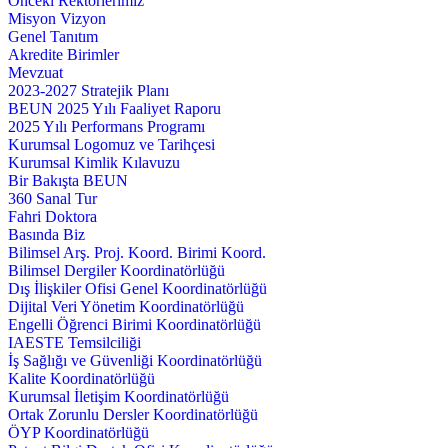
Önceki Rektörlerimiz
Misyon Vizyon
Genel Tanıtım
Akredite Birimler
Mevzuat
2023-2027 Stratejik Planı
BEUN 2025 Yılı Faaliyet Raporu
2025 Yılı Performans Programı
Kurumsal Logomuz ve Tarihçesi
Kurumsal Kimlik Kılavuzu
Bir Bakışta BEUN
360 Sanal Tur
Fahri Doktora
Basında Biz
Bilimsel Arş. Proj. Koord. Birimi Koord.
Bilimsel Dergiler Koordinatörlüğü
Dış İlişkiler Ofisi Genel Koordinatörlüğü
Dijital Veri Yönetim Koordinatörlüğü
Engelli Öğrenci Birimi Koordinatörlüğü
IAESTE Temsilciliği
İş Sağlığı ve Güvenliği Koordinatörlüğü
Kalite Koordinatörlüğü
Kurumsal İletişim Koordinatörlüğü
Ortak Zorunlu Dersler Koordinatörlüğü
ÖYP Koordinatörlüğü