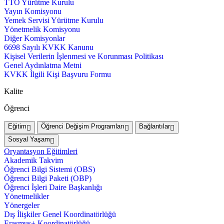
TTO Yürütme Kurulu
Yayın Komisyonu
Yemek Servisi Yürütme Kurulu
Yönetmelik Komisyonu
Diğer Komisyonlar
6698 Sayılı KVKK Kanunu
Kişisel Verilerin İşlenmesi ve Korunması Politikası
Genel Aydınlatma Metni
KVKK İlgili Kişi Başvuru Formu
Kalite
Öğrenci
Eğitim
Öğrenci Değişim Programları
Bağlantılar
Sosyal Yaşam
Oryantasyon Eğitimleri
Akademik Takvim
Öğrenci Bilgi Sistemi (OBS)
Öğrenci Bilgi Paketi (OBP)
Öğrenci İşleri Daire Başkanlığı
Yönetmelikler
Yönergeler
Dış İlişkiler Genel Koordinatörlüğü
Erasmus+ Koordinatörlüğü