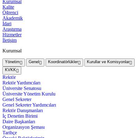
Kurumsal
Kalite
Öğrenci
Akademik
İdari
Araştırma
Hizmetler
İletişim
Kurumsal
Yönetim
Genel
Koordinatörlükler
Kurullar ve Komisyonlar
KVKK
Rektör
Rektör Yardımcıları
Üniversite Senatosu
Üniversite Yönetim Kurulu
Genel Sekreter
Genel Sekreter Yardımcıları
Rektör Danışmanları
İç Denetim Birimi
Daire Başkanları
Organizasyon Şeması
Tarihçe