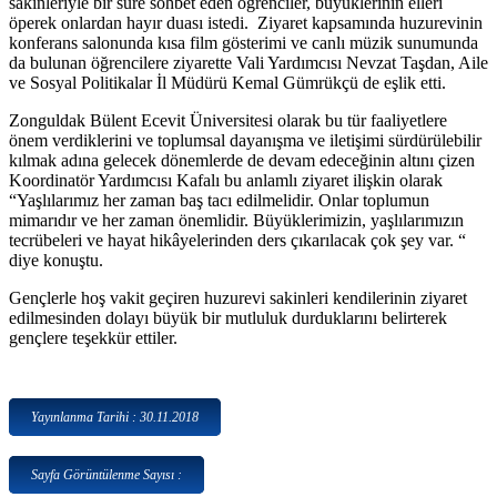
sakinleriyle bir süre sohbet eden öğrenciler, büyüklerinin elleri
öperek onlardan hayır duası istedi. Ziyaret kapsamında huzurevinin
konferans salonunda kısa film gösterimi ve canlı müzik sunumunda
da bulunan öğrencilere ziyarette Vali Yardımcısı Nevzat Taşdan, Aile
ve Sosyal Politikalar İl Müdürü Kemal Gümrükçü de eşlik etti.
Zonguldak Bülent Ecevit Üniversitesi olarak bu tür faaliyetlere
önem verdiklerini ve toplumsal dayanışma ve iletişimi sürdürülebilir
kılmak adına gelecek dönemlerde de devam edeceğinin altını çizen
Koordinatör Yardımcısı Kafalı bu anlamlı ziyaret ilişkin olarak
“Yaşlılarımız her zaman baş tacı edilmelidir. Onlar toplumun
mimarıdır ve her zaman önemlidir. Büyüklerimizin, yaşlılarımızın
tecrübeleri ve hayat hikâyelerinden ders çıkarılacak çok şey var. “
diye konuştu.
Gençlerle hoş vakit geçiren huzurevi sakinleri kendilerinin ziyaret
edilmesinden dolayı büyük bir mutluluk durduklarını belirterek
gençlere teşekkür ettiler.
Yayınlanma Tarihi : 30.11.2018
Sayfa Görüntülenme Sayısı :