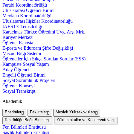
Farabi Koordinatörlüğü
Uluslararası Öğrenci Birimi
Mevlana Koordinatörlüğü
Uluslararası İlişkiler Koordinatörlüğü
IAESTE Temsilciliği
Karaelmas Türkçe Öğretimi Uyg. Arş. Mrk.
Kariyer Merkezi
Öğrenci E-posta
E-posta ve Eduroam Şifre Değişikliği
Mezun Bilgi Sistemi
Öğrenciler İçin Sıkça Sorulan Sorular (SSS)
Kampüste Sosyal Yaşam
Aday Öğrenci
Engelli Öğrenci Birimi
Sosyal Sorumluluk Projeleri
Öğrenci Konseyi
Sosyal Transkript
Akademik
Enstitüler
Fakülteler
Meslek Yüksekokulları
Rektörlüğe Bağlı Birimler
Yüksekokullar ve Konservatuvar
Fen Bilimleri Enstitüsü
Sağlık Bilimleri Enstitüsü