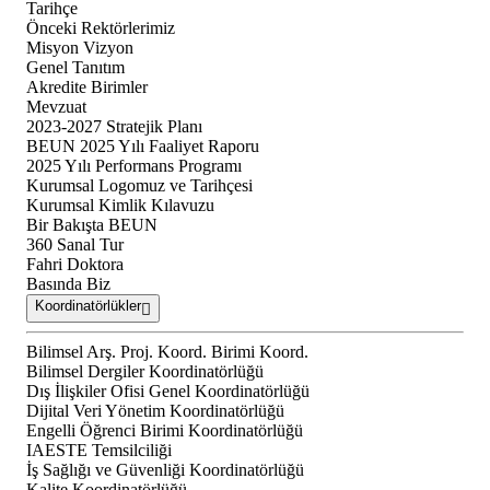
Tarihçe
Önceki Rektörlerimiz
Misyon Vizyon
Genel Tanıtım
Akredite Birimler
Mevzuat
2023-2027 Stratejik Planı
BEUN 2025 Yılı Faaliyet Raporu
2025 Yılı Performans Programı
Kurumsal Logomuz ve Tarihçesi
Kurumsal Kimlik Kılavuzu
Bir Bakışta BEUN
360 Sanal Tur
Fahri Doktora
Basında Biz
Koordinatörlükler
Bilimsel Arş. Proj. Koord. Birimi Koord.
Bilimsel Dergiler Koordinatörlüğü
Dış İlişkiler Ofisi Genel Koordinatörlüğü
Dijital Veri Yönetim Koordinatörlüğü
Engelli Öğrenci Birimi Koordinatörlüğü
IAESTE Temsilciliği
İş Sağlığı ve Güvenliği Koordinatörlüğü
Kalite Koordinatörlüğü