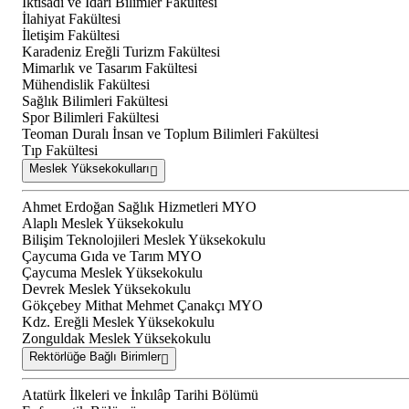
İktisadi ve İdari Bilimler Fakültesi
İlahiyat Fakültesi
İletişim Fakültesi
Karadeniz Ereğli Turizm Fakültesi
Mimarlık ve Tasarım Fakültesi
Mühendislik Fakültesi
Sağlık Bilimleri Fakültesi
Spor Bilimleri Fakültesi
Teoman Duralı İnsan ve Toplum Bilimleri Fakültesi
Tıp Fakültesi
Meslek Yüksekokulları
Ahmet Erdoğan Sağlık Hizmetleri MYO
Alaplı Meslek Yüksekokulu
Bilişim Teknolojileri Meslek Yüksekokulu
Çaycuma Gıda ve Tarım MYO
Çaycuma Meslek Yüksekokulu
Devrek Meslek Yüksekokulu
Gökçebey Mithat Mehmet Çanakçı MYO
Kdz. Ereğli Meslek Yüksekokulu
Zonguldak Meslek Yüksekokulu
Rektörlüğe Bağlı Birimler
Atatürk İlkeleri ve İnkılâp Tarihi Bölümü