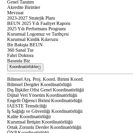
Genel Tanıtım
Akredite Birimler
Mevzuat
2023-2027 Stratejik Planı
BEUN 2025 Yılı Faaliyet Raporu
2025 Yılı Performans Programı
Kurumsal Logomuz ve Tarihçesi
Kurumsal Kimlik Kılavuzu
Bir Bakışta BEUN
360 Sanal Tur
Fahri Doktora
Basında Biz
Koordinatörlükler
Bilimsel Arş. Proj. Koord. Birimi Koord.
Bilimsel Dergiler Koordinatörlüğü
Dış İlişkiler Ofisi Genel Koordinatörlüğü
Dijital Veri Yönetim Koordinatörlüğü
Engelli Öğrenci Birimi Koordinatörlüğü
IAESTE Temsilciliği
İş Sağlığı ve Güvenliği Koordinatörlüğü
Kalite Koordinatörlüğü
Kurumsal İletişim Koordinatörlüğü
Ortak Zorunlu Dersler Koordinatörlüğü
ÖYP Koordinatörlüğü