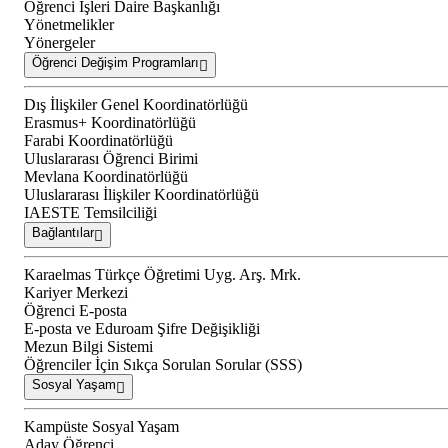
Öğrenci İşleri Daire Başkanlığı
Yönetmelikler
Yönergeler
Öğrenci Değişim Programları
Dış İlişkiler Genel Koordinatörlüğü
Erasmus+ Koordinatörlüğü
Farabi Koordinatörlüğü
Uluslararası Öğrenci Birimi
Mevlana Koordinatörlüğü
Uluslararası İlişkiler Koordinatörlüğü
IAESTE Temsilciliği
Bağlantılar
Karaelmas Türkçe Öğretimi Uyg. Arş. Mrk.
Kariyer Merkezi
Öğrenci E-posta
E-posta ve Eduroam Şifre Değişikliği
Mezun Bilgi Sistemi
Öğrenciler İçin Sıkça Sorulan Sorular (SSS)
Sosyal Yaşam
Kampüste Sosyal Yaşam
Aday Öğrenci