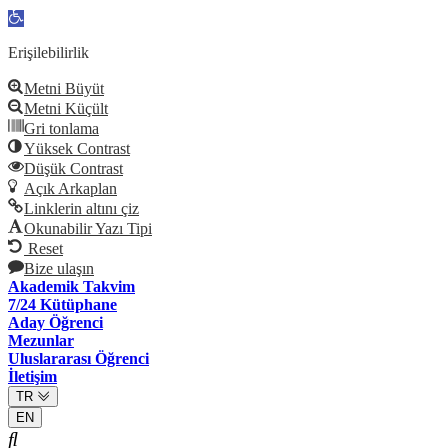
Open
toolbar
Erişilebilirlik
Metni Büyüt
Metni Küçült
Gri tonlama
Yüksek Contrast
Düşük Contrast
Açık Arkaplan
Linklerin altını çiz
Okunabilir Yazı Tipi
Reset
Bize ulaşın
Akademik Takvim
7/24 Kütüphane
Aday Öğrenci
Mezunlar
Uluslararası Öğrenci
İletişim
TR
EN