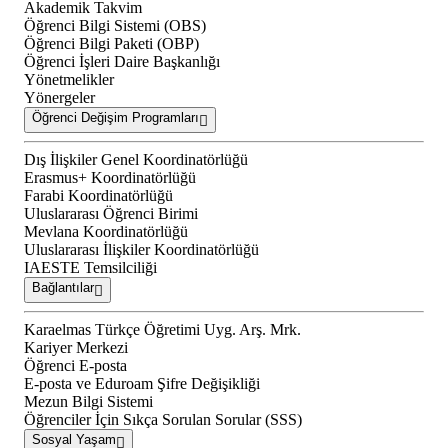
Akademik Takvim
Öğrenci Bilgi Sistemi (OBS)
Öğrenci Bilgi Paketi (OBP)
Öğrenci İşleri Daire Başkanlığı
Yönetmelikler
Yönergeler
Öğrenci Değişim Programları
Dış İlişkiler Genel Koordinatörlüğü
Erasmus+ Koordinatörlüğü
Farabi Koordinatörlüğü
Uluslararası Öğrenci Birimi
Mevlana Koordinatörlüğü
Uluslararası İlişkiler Koordinatörlüğü
IAESTE Temsilciliği
Bağlantılar
Karaelmas Türkçe Öğretimi Uyg. Arş. Mrk.
Kariyer Merkezi
Öğrenci E-posta
E-posta ve Eduroam Şifre Değişikliği
Mezun Bilgi Sistemi
Öğrenciler İçin Sıkça Sorulan Sorular (SSS)
Sosyal Yaşam