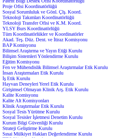
Patent Bilgi Destek Ofisi Koordinatörlüğü
Proje Ofisi Koordinatörlüğü
Sosyal Sorumluluk ve Gönl. Çlş. Koord.
Teknoloji Takımları Koordinatörlüğü
Teknoloji Transfer Ofisi ve K.M. Koord.
YLSY Burs Koordinatörlüğü
Tüm Koordinatörlükler ve Koordinatörler
Akad. Teş. Düz. Dent. ve İtiraz Komisyonu
BAP Komisyonu
Bilimsel Araştırma ve Yayın Etiği Kurulu
Bilişim Sistemleri Yönlendirme Kurulu
Eğitim Komisyonu
Fen ve Mühendislik Bilimsel Araştırmalar Etik Kurulu
İnsan Araştırmaları Etik Kurulu
İş Etik Kurulu
Hayvan Deneyleri Yerel Etik Kurulu
Girişimsel Olmayan Klinik Arş. Etik Kurulu
Kalite Komisyonu
Kalite Alt Komisyonları
Klinik Araştırmalar Etik Kurulu
Sosyal Tesis Yürütme Kurulu
Sosyal Tesisler İşletmesi Denetim Kurulu
Kurum Bilgi Güvenliği Kurulu
Strateji Geliştirme Kurulu
Sınai Mülkiyet Hakları Değerlendirme Kurulu