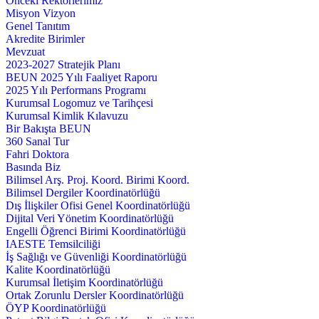
Önceki Rektörlerimiz
Misyon Vizyon
Genel Tanıtım
Akredite Birimler
Mevzuat
2023-2027 Stratejik Planı
BEUN 2025 Yılı Faaliyet Raporu
2025 Yılı Performans Programı
Kurumsal Logomuz ve Tarihçesi
Kurumsal Kimlik Kılavuzu
Bir Bakışta BEUN
360 Sanal Tur
Fahri Doktora
Basında Biz
Bilimsel Arş. Proj. Koord. Birimi Koord.
Bilimsel Dergiler Koordinatörlüğü
Dış İlişkiler Ofisi Genel Koordinatörlüğü
Dijital Veri Yönetim Koordinatörlüğü
Engelli Öğrenci Birimi Koordinatörlüğü
IAESTE Temsilciliği
İş Sağlığı ve Güvenliği Koordinatörlüğü
Kalite Koordinatörlüğü
Kurumsal İletişim Koordinatörlüğü
Ortak Zorunlu Dersler Koordinatörlüğü
ÖYP Koordinatörlüğü