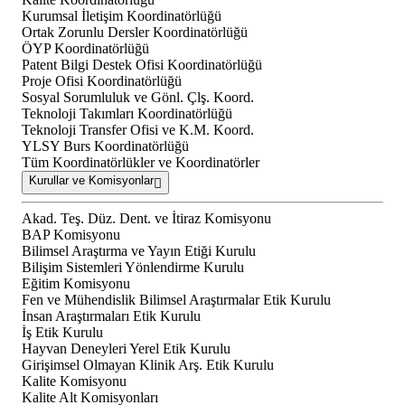
Kurumsal İletişim Koordinatörlüğü
Ortak Zorunlu Dersler Koordinatörlüğü
ÖYP Koordinatörlüğü
Patent Bilgi Destek Ofisi Koordinatörlüğü
Proje Ofisi Koordinatörlüğü
Sosyal Sorumluluk ve Gönl. Çlş. Koord.
Teknoloji Takımları Koordinatörlüğü
Teknoloji Transfer Ofisi ve K.M. Koord.
YLSY Burs Koordinatörlüğü
Tüm Koordinatörlükler ve Koordinatörler
Kurullar ve Komisyonlar
Akad. Teş. Düz. Dent. ve İtiraz Komisyonu
BAP Komisyonu
Bilimsel Araştırma ve Yayın Etiği Kurulu
Bilişim Sistemleri Yönlendirme Kurulu
Eğitim Komisyonu
Fen ve Mühendislik Bilimsel Araştırmalar Etik Kurulu
İnsan Araştırmaları Etik Kurulu
İş Etik Kurulu
Hayvan Deneyleri Yerel Etik Kurulu
Girişimsel Olmayan Klinik Arş. Etik Kurulu
Kalite Komisyonu
Kalite Alt Komisyonları