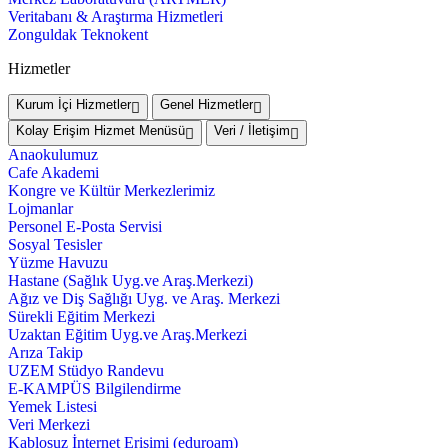
Veritabanı & Araştırma Hizmetleri
Zonguldak Teknokent
Hizmetler
Kurum İçi Hizmetler
Genel Hizmetler
Kolay Erişim Hizmet Menüsü
Veri / İletişim
Anaokulumuz
Cafe Akademi
Kongre ve Kültür Merkezlerimiz
Lojmanlar
Personel E-Posta Servisi
Sosyal Tesisler
Yüzme Havuzu
Hastane (Sağlık Uyg.ve Araş.Merkezi)
Ağız ve Diş Sağlığı Uyg. ve Araş. Merkezi
Sürekli Eğitim Merkezi
Uzaktan Eğitim Uyg.ve Araş.Merkezi
Arıza Takip
UZEM Stüdyo Randevu
E-KAMPÜS Bilgilendirme
Yemek Listesi
Veri Merkezi
Kablosuz İnternet Erişimi (eduroam)