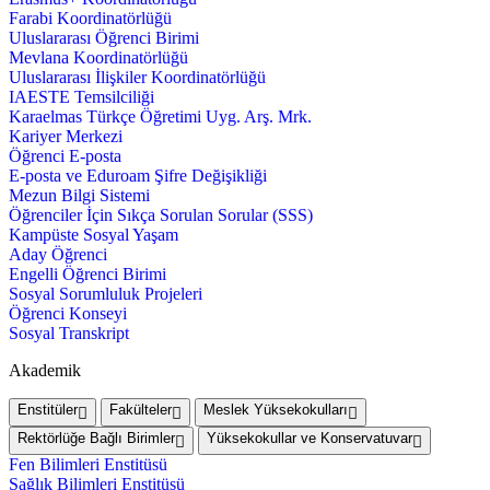
Farabi Koordinatörlüğü
Uluslararası Öğrenci Birimi
Mevlana Koordinatörlüğü
Uluslararası İlişkiler Koordinatörlüğü
IAESTE Temsilciliği
Karaelmas Türkçe Öğretimi Uyg. Arş. Mrk.
Kariyer Merkezi
Öğrenci E-posta
E-posta ve Eduroam Şifre Değişikliği
Mezun Bilgi Sistemi
Öğrenciler İçin Sıkça Sorulan Sorular (SSS)
Kampüste Sosyal Yaşam
Aday Öğrenci
Engelli Öğrenci Birimi
Sosyal Sorumluluk Projeleri
Öğrenci Konseyi
Sosyal Transkript
Akademik
Enstitüler
Fakülteler
Meslek Yüksekokulları
Rektörlüğe Bağlı Birimler
Yüksekokullar ve Konservatuvar
Fen Bilimleri Enstitüsü
Sağlık Bilimleri Enstitüsü