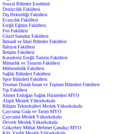
Sosyal Bilimler Enstitüsü
Denizcilik Fakültesi
Diş Hekimliği Fakültesi
Eczacılık Fakültesi
Ereğli Eğitim Fakültesi
Fen Fakültesi
Güzel Sanatlar Fakültesi
İktisadi ve İdari Bilimler Fakültesi
İlahiyat Fakültesi
İletişim Fakültesi
Karadeniz Ereğli Turizm Fakültesi
Mimarlık ve Tasarım Fakültesi
Mühendislik Fakültesi
Sağlık Bilimleri Fakültesi
Spor Bilimleri Fakültesi
Teoman Duralı İnsan ve Toplum Bilimleri Fakültesi
Tıp Fakültesi
Ahmet Erdoğan Sağlık Hizmetleri MYO
Alaplı Meslek Yüksekokulu
Bilişim Teknolojileri Meslek Yüksekokulu
Çaycuma Gıda ve Tarım MYO
Çaycuma Meslek Yüksekokulu
Devrek Meslek Yüksekokulu
Gökçebey Mithat Mehmet Çanakçı MYO
Kdz. Ereğli Meslek Yüksekokulu