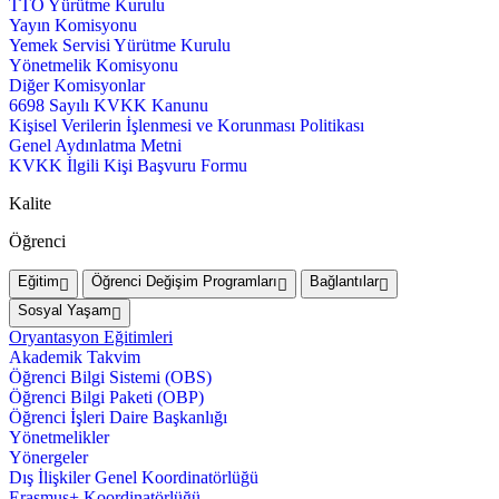
TTO Yürütme Kurulu
Yayın Komisyonu
Yemek Servisi Yürütme Kurulu
Yönetmelik Komisyonu
Diğer Komisyonlar
6698 Sayılı KVKK Kanunu
Kişisel Verilerin İşlenmesi ve Korunması Politikası
Genel Aydınlatma Metni
KVKK İlgili Kişi Başvuru Formu
Kalite
Öğrenci
Eğitim
Öğrenci Değişim Programları
Bağlantılar
Sosyal Yaşam
Oryantasyon Eğitimleri
Akademik Takvim
Öğrenci Bilgi Sistemi (OBS)
Öğrenci Bilgi Paketi (OBP)
Öğrenci İşleri Daire Başkanlığı
Yönetmelikler
Yönergeler
Dış İlişkiler Genel Koordinatörlüğü
Erasmus+ Koordinatörlüğü