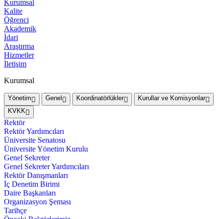
Kurumsal
Kalite
Öğrenci
Akademik
İdari
Araştırma
Hizmetler
İletişim
Kurumsal
Yönetim
Genel
Koordinatörlükler
Kurullar ve Komisyonlar
KVKK
Rektör
Rektör Yardımcıları
Üniversite Senatosu
Üniversite Yönetim Kurulu
Genel Sekreter
Genel Sekreter Yardımcıları
Rektör Danışmanları
İç Denetim Birimi
Daire Başkanları
Organizasyon Şeması
Tarihçe