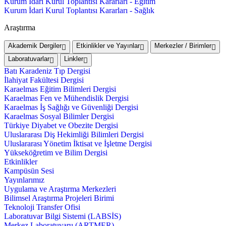
Kurum İdari Kurul Toplantısı Kararları - Eğitim
Kurum İdari Kurul Toplantısı Kararları - Sağlık
Araştırma
Akademik Dergiler
Etkinlikler ve Yayınlar
Merkezler / Birimler
Laboratuvarlar
Linkler
Batı Karadeniz Tıp Dergisi
İlahiyat Fakültesi Dergisi
Karaelmas Eğitim Bilimleri Dergisi
Karaelmas Fen ve Mühendislik Dergisi
Karaelmas İş Sağlığı ve Güvenliği Dergisi
Karaelmas Sosyal Bilimler Dergisi
Türkiye Diyabet ve Obezite Dergisi
Uluslararası Diş Hekimliği Bilimleri Dergisi
Uluslararası Yönetim İktisat ve İşletme Dergisi
Yükseköğretim ve Bilim Dergisi
Etkinlikler
Kampüsün Sesi
Yayınlarımız
Uygulama ve Araştırma Merkezleri
Bilimsel Araştırma Projeleri Birimi
Teknoloji Transfer Ofisi
Laboratuvar Bilgi Sistemi (LABSİS)
Merkez Laboratuvaru (ARTMER)