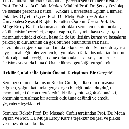
Tıp Fakültesi konferans salonunda gerçekleşen seminere Rektör
Prof. Dr. Mustafa Çufalı, Merkez Müdürü Prof. Dr. Şenay Özdolap
ve hastane personeli katıldı. Ankara Üniversitesi Eğitim Bilimleri
Fakültesi Öğretim Üyesi Prof. Dr. Metin Pişkin ve Ankara
Üniversitesi Siyasal Bilgiler Fakültesi Öğretim Üyesi Prof. Dr.
Müge Ersoy Kart’ın konuşmacı oldukları seminerde katılımcılara;
etkili iletişim becerileri, empati yapma, iletişimin hasta ve çalışan
memnuniyetindeki etkisi, hasta ile doğru iletişim kurma ve hastaların
psikolojik durumunun da göz önünde bulundurularak nasıl
davranılması gerektiği konularında bilgiler verildi. Seminerde ayrıca
uygulamalı eğitimler verilerek, aynı olayın farklı insanlar tarafından
farklı algılanabileceği, hastane ortamında hasta ve yakınları ile
iletişim esnasında buna dikkat edilmesi gerektiği vurgulandı.
Rektör Çufalı: ‘İletişimin Önemi Tartışılmaz Bir Gerçek’
Seminer sonunda konuşan Rektör Çufalı, hafta sonu olmasına
rağmen, yoğun katılımla gerçekleşen bu eğitimden duyduğu
memnuniyeti dile getirerek etkili bir iletişimin sağlık alanındaki,
öneminin tartışılmaz bir gerçek olduğuna değindi ve emeği
geçenlere teşekkür etti.
Seminer, Rektör Prof. Dr. Mustafa Çufalı tarafından Prof. Dr. Metin
Pişkin ve Prof. Dr. Müge Ersoy Kart’a teşekkür belgesi ve plaket
verilmesi ile son buldu.