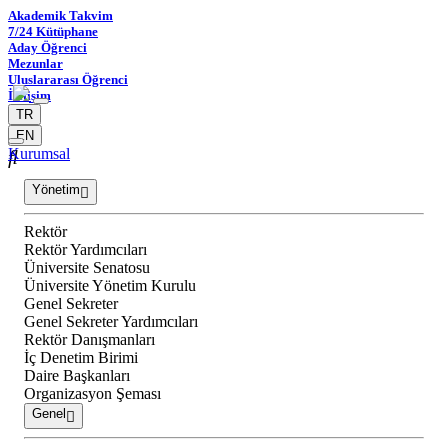
Akademik Takvim
7/24 Kütüphane
Aday Öğrenci
Mezunlar
Uluslararası Öğrenci
İletişim
TR
EN
Kurumsal
Yönetim
Rektör
Rektör Yardımcıları
Üniversite Senatosu
Üniversite Yönetim Kurulu
Genel Sekreter
Genel Sekreter Yardımcıları
Rektör Danışmanları
İç Denetim Birimi
Daire Başkanları
Organizasyon Şeması
Genel