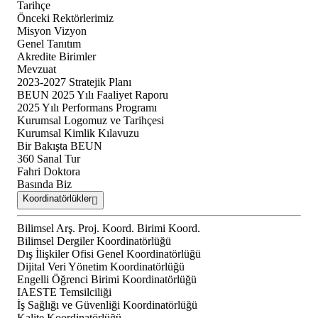
Tarihçe
Önceki Rektörlerimiz
Misyon Vizyon
Genel Tanıtım
Akredite Birimler
Mevzuat
2023-2027 Stratejik Planı
BEUN 2025 Yılı Faaliyet Raporu
2025 Yılı Performans Programı
Kurumsal Logomuz ve Tarihçesi
Kurumsal Kimlik Kılavuzu
Bir Bakışta BEUN
360 Sanal Tur
Fahri Doktora
Basında Biz
Koordinatörlükler
Bilimsel Arş. Proj. Koord. Birimi Koord.
Bilimsel Dergiler Koordinatörlüğü
Dış İlişkiler Ofisi Genel Koordinatörlüğü
Dijital Veri Yönetim Koordinatörlüğü
Engelli Öğrenci Birimi Koordinatörlüğü
IAESTE Temsilciliği
İş Sağlığı ve Güvenliği Koordinatörlüğü
Kalite Koordinatörlüğü