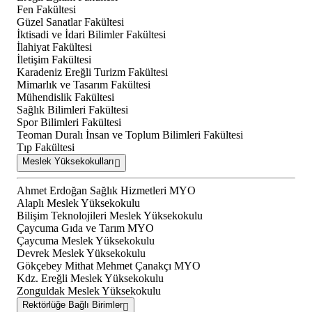
Fen Fakültesi
Güzel Sanatlar Fakültesi
İktisadi ve İdari Bilimler Fakültesi
İlahiyat Fakültesi
İletişim Fakültesi
Karadeniz Ereğli Turizm Fakültesi
Mimarlık ve Tasarım Fakültesi
Mühendislik Fakültesi
Sağlık Bilimleri Fakültesi
Spor Bilimleri Fakültesi
Teoman Duralı İnsan ve Toplum Bilimleri Fakültesi
Tıp Fakültesi
Meslek Yüksekokulları
Ahmet Erdoğan Sağlık Hizmetleri MYO
Alaplı Meslek Yüksekokulu
Bilişim Teknolojileri Meslek Yüksekokulu
Çaycuma Gıda ve Tarım MYO
Çaycuma Meslek Yüksekokulu
Devrek Meslek Yüksekokulu
Gökçebey Mithat Mehmet Çanakçı MYO
Kdz. Ereğli Meslek Yüksekokulu
Zonguldak Meslek Yüksekokulu
Rektörlüğe Bağlı Birimler