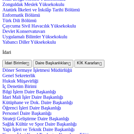
Zonguldak Meslek Yüksekokulu
Atatürk İlkeleri ve İnkılâp Tarihi Bölümü
Enformatik Bölümü
Türk Dili Bölümü
Çaycuma Sivil Havacılık Yüksekokulu
Devlet Konservatuvarı
Uygulamalı Bilimler Yüksekokulu
Yabancı Diller Yüksekokulu
İdari
İdari Birimler
Daire Başkanlıkları
KİK Kararları
Döner Sermaye İşletmesi Müdürlüğü
Genel Sekreterlik
Hukuk Müşavirliği
İç Denetim Birimi
Bilgi İşlem Daire Başkanlığı
İdari Mali İşler Daire Başkanlığı
Kütüphane ve Dok. Daire Başkanlığı
Öğrenci İşleri Daire Başkanlığı
Personel Daire Başkanlığı
Strateji Geliştirme Daire Başkanlığı
Sağlık Kültür ve Spor Daire Başkanlığı
Yapı İşleri ve Teknik Daire Başkanlığı