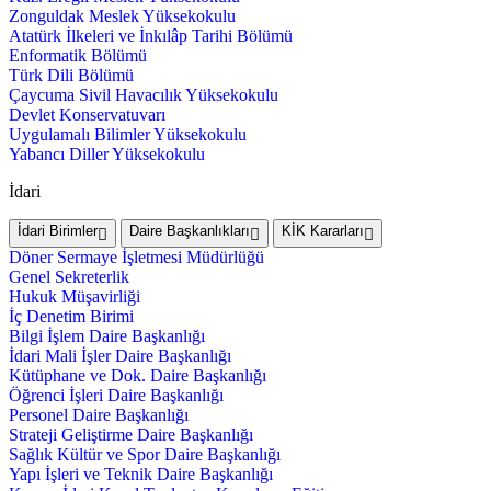
Zonguldak Meslek Yüksekokulu
Atatürk İlkeleri ve İnkılâp Tarihi Bölümü
Enformatik Bölümü
Türk Dili Bölümü
Çaycuma Sivil Havacılık Yüksekokulu
Devlet Konservatuvarı
Uygulamalı Bilimler Yüksekokulu
Yabancı Diller Yüksekokulu
İdari
İdari Birimler
Daire Başkanlıkları
KİK Kararları
Döner Sermaye İşletmesi Müdürlüğü
Genel Sekreterlik
Hukuk Müşavirliği
İç Denetim Birimi
Bilgi İşlem Daire Başkanlığı
İdari Mali İşler Daire Başkanlığı
Kütüphane ve Dok. Daire Başkanlığı
Öğrenci İşleri Daire Başkanlığı
Personel Daire Başkanlığı
Strateji Geliştirme Daire Başkanlığı
Sağlık Kültür ve Spor Daire Başkanlığı
Yapı İşleri ve Teknik Daire Başkanlığı