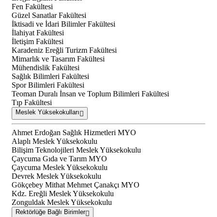
Fen Fakültesi
Güzel Sanatlar Fakültesi
İktisadi ve İdari Bilimler Fakültesi
İlahiyat Fakültesi
İletişim Fakültesi
Karadeniz Ereğli Turizm Fakültesi
Mimarlık ve Tasarım Fakültesi
Mühendislik Fakültesi
Sağlık Bilimleri Fakültesi
Spor Bilimleri Fakültesi
Teoman Duralı İnsan ve Toplum Bilimleri Fakültesi
Tıp Fakültesi
Meslek Yüksekokulları
Ahmet Erdoğan Sağlık Hizmetleri MYO
Alaplı Meslek Yüksekokulu
Bilişim Teknolojileri Meslek Yüksekokulu
Çaycuma Gıda ve Tarım MYO
Çaycuma Meslek Yüksekokulu
Devrek Meslek Yüksekokulu
Gökçebey Mithat Mehmet Çanakçı MYO
Kdz. Ereğli Meslek Yüksekokulu
Zonguldak Meslek Yüksekokulu
Rektörlüğe Bağlı Birimler