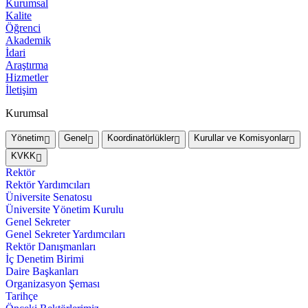
Kurumsal
Kalite
Öğrenci
Akademik
İdari
Araştırma
Hizmetler
İletişim
Kurumsal
Yönetim
Genel
Koordinatörlükler
Kurullar ve Komisyonlar
KVKK
Rektör
Rektör Yardımcıları
Üniversite Senatosu
Üniversite Yönetim Kurulu
Genel Sekreter
Genel Sekreter Yardımcıları
Rektör Danışmanları
İç Denetim Birimi
Daire Başkanları
Organizasyon Şeması
Tarihçe