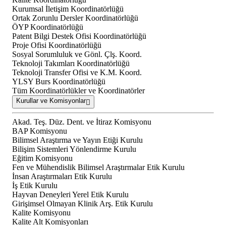
Kurumsal İletişim Koordinatörlüğü
Ortak Zorunlu Dersler Koordinatörlüğü
ÖYP Koordinatörlüğü
Patent Bilgi Destek Ofisi Koordinatörlüğü
Proje Ofisi Koordinatörlüğü
Sosyal Sorumluluk ve Gönl. Çlş. Koord.
Teknoloji Takımları Koordinatörlüğü
Teknoloji Transfer Ofisi ve K.M. Koord.
YLSY Burs Koordinatörlüğü
Tüm Koordinatörlükler ve Koordinatörler
Kurullar ve Komisyonlar
Akad. Teş. Düz. Dent. ve İtiraz Komisyonu
BAP Komisyonu
Bilimsel Araştırma ve Yayın Etiği Kurulu
Bilişim Sistemleri Yönlendirme Kurulu
Eğitim Komisyonu
Fen ve Mühendislik Bilimsel Araştırmalar Etik Kurulu
İnsan Araştırmaları Etik Kurulu
İş Etik Kurulu
Hayvan Deneyleri Yerel Etik Kurulu
Girişimsel Olmayan Klinik Arş. Etik Kurulu
Kalite Komisyonu
Kalite Alt Komisyonları