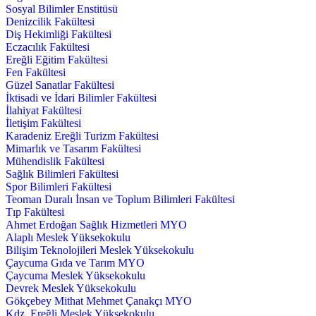
Sosyal Bilimler Enstitüsü
Denizcilik Fakültesi
Diş Hekimliği Fakültesi
Eczacılık Fakültesi
Ereğli Eğitim Fakültesi
Fen Fakültesi
Güzel Sanatlar Fakültesi
İktisadi ve İdari Bilimler Fakültesi
İlahiyat Fakültesi
İletişim Fakültesi
Karadeniz Ereğli Turizm Fakültesi
Mimarlık ve Tasarım Fakültesi
Mühendislik Fakültesi
Sağlık Bilimleri Fakültesi
Spor Bilimleri Fakültesi
Teoman Duralı İnsan ve Toplum Bilimleri Fakültesi
Tıp Fakültesi
Ahmet Erdoğan Sağlık Hizmetleri MYO
Alaplı Meslek Yüksekokulu
Bilişim Teknolojileri Meslek Yüksekokulu
Çaycuma Gıda ve Tarım MYO
Çaycuma Meslek Yüksekokulu
Devrek Meslek Yüksekokulu
Gökçebey Mithat Mehmet Çanakçı MYO
Kdz. Ereğli Meslek Yüksekokulu