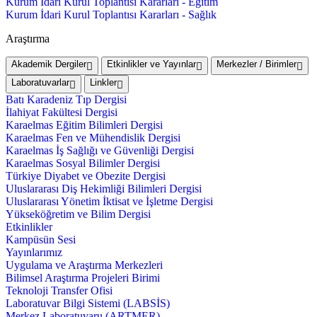
Kurum İdari Kurul Toplantısı Kararları - Eğitim
Kurum İdari Kurul Toplantısı Kararları - Sağlık
Araştırma
Akademik Dergiler
Etkinlikler ve Yayınlar
Merkezler / Birimler
Laboratuvarlar
Linkler
Batı Karadeniz Tıp Dergisi
İlahiyat Fakültesi Dergisi
Karaelmas Eğitim Bilimleri Dergisi
Karaelmas Fen ve Mühendislik Dergisi
Karaelmas İş Sağlığı ve Güvenliği Dergisi
Karaelmas Sosyal Bilimler Dergisi
Türkiye Diyabet ve Obezite Dergisi
Uluslararası Diş Hekimliği Bilimleri Dergisi
Uluslararası Yönetim İktisat ve İşletme Dergisi
Yükseköğretim ve Bilim Dergisi
Etkinlikler
Kampüsün Sesi
Yayınlarımız
Uygulama ve Araştırma Merkezleri
Bilimsel Araştırma Projeleri Birimi
Teknoloji Transfer Ofisi
Laboratuvar Bilgi Sistemi (LABSİS)
Merkez Laboratuvaru (ARTMER)