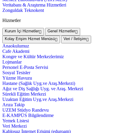
Veritabanı & Araştırma Hizmetleri
Zonguldak Teknokent
Hizmetler
Kurum İçi Hizmetler
Genel Hizmetler
Kolay Erişim Hizmet Menüsü
Veri / İletişim
Anaokulumuz
Cafe Akademi
Kongre ve Kültür Merkezlerimiz
Lojmanlar
Personel E-Posta Servisi
Sosyal Tesisler
Yüzme Havuzu
Hastane (Sağlık Uyg.ve Araş.Merkezi)
Ağız ve Diş Sağlığı Uyg. ve Araş. Merkezi
Sürekli Eğitim Merkezi
Uzaktan Eğitim Uyg.ve Araş.Merkezi
Arıza Takip
UZEM Stüdyo Randevu
E-KAMPÜS Bilgilendirme
Yemek Listesi
Veri Merkezi
Kablosuz İnternet Erişimi (eduroam)