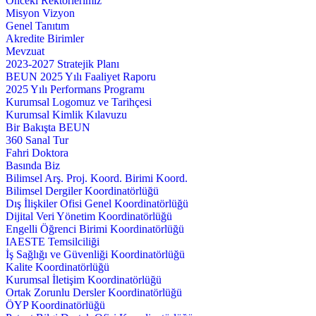
Önceki Rektörlerimiz
Misyon Vizyon
Genel Tanıtım
Akredite Birimler
Mevzuat
2023-2027 Stratejik Planı
BEUN 2025 Yılı Faaliyet Raporu
2025 Yılı Performans Programı
Kurumsal Logomuz ve Tarihçesi
Kurumsal Kimlik Kılavuzu
Bir Bakışta BEUN
360 Sanal Tur
Fahri Doktora
Basında Biz
Bilimsel Arş. Proj. Koord. Birimi Koord.
Bilimsel Dergiler Koordinatörlüğü
Dış İlişkiler Ofisi Genel Koordinatörlüğü
Dijital Veri Yönetim Koordinatörlüğü
Engelli Öğrenci Birimi Koordinatörlüğü
IAESTE Temsilciliği
İş Sağlığı ve Güvenliği Koordinatörlüğü
Kalite Koordinatörlüğü
Kurumsal İletişim Koordinatörlüğü
Ortak Zorunlu Dersler Koordinatörlüğü
ÖYP Koordinatörlüğü