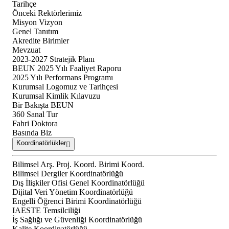
Tarihçe
Önceki Rektörlerimiz
Misyon Vizyon
Genel Tanıtım
Akredite Birimler
Mevzuat
2023-2027 Stratejik Planı
BEUN 2025 Yılı Faaliyet Raporu
2025 Yılı Performans Programı
Kurumsal Logomuz ve Tarihçesi
Kurumsal Kimlik Kılavuzu
Bir Bakışta BEUN
360 Sanal Tur
Fahri Doktora
Basında Biz
Koordinatörlükler
Bilimsel Arş. Proj. Koord. Birimi Koord.
Bilimsel Dergiler Koordinatörlüğü
Dış İlişkiler Ofisi Genel Koordinatörlüğü
Dijital Veri Yönetim Koordinatörlüğü
Engelli Öğrenci Birimi Koordinatörlüğü
IAESTE Temsilciliği
İş Sağlığı ve Güvenliği Koordinatörlüğü
Kalite Koordinatörlüğü