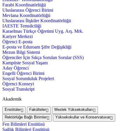
Farabi Koordinatörlüğü
Uluslararası Öğrenci Birimi
Mevlana Koordinatörlüğü
Uluslararası İlişkiler Koordinatörlüğü
IAESTE Temsilciliği
Karaelmas Türkçe Öğretimi Uyg. Arş. Mrk.
Kariyer Merkezi
Öğrenci E-posta
E-posta ve Eduroam Şifre Değişikliği
Mezun Bilgi Sistemi
Öğrenciler İçin Sıkça Sorulan Sorular (SSS)
Kampüste Sosyal Yaşam
Aday Öğrenci
Engelli Öğrenci Birimi
Sosyal Sorumluluk Projeleri
Öğrenci Konseyi
Sosyal Transkript
Akademik
Enstitüler
Fakülteler
Meslek Yüksekokulları
Rektörlüğe Bağlı Birimler
Yüksekokullar ve Konservatuvar
Fen Bilimleri Enstitüsü
Sağlık Bilimleri Enstitüsü