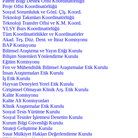
Patent Bilgi Destek Ofisi Koordinatörlüğü
Proje Ofisi Koordinatörlüğü
Sosyal Sorumluluk ve Gönl. Çlş. Koord.
Teknoloji Takımları Koordinatörlüğü
Teknoloji Transfer Ofisi ve K.M. Koord.
YLSY Burs Koordinatörlüğü
Tüm Koordinatörlükler ve Koordinatörler
Akad. Teş. Düz. Dent. ve İtiraz Komisyonu
BAP Komisyonu
Bilimsel Araştırma ve Yayın Etiği Kurulu
Bilişim Sistemleri Yönlendirme Kurulu
Eğitim Komisyonu
Fen ve Mühendislik Bilimsel Araştırmalar Etik Kurulu
İnsan Araştırmaları Etik Kurulu
İş Etik Kurulu
Hayvan Deneyleri Yerel Etik Kurulu
Girişimsel Olmayan Klinik Arş. Etik Kurulu
Kalite Komisyonu
Kalite Alt Komisyonları
Klinik Araştırmalar Etik Kurulu
Sosyal Tesis Yürütme Kurulu
Sosyal Tesisler İşletmesi Denetim Kurulu
Kurum Bilgi Güvenliği Kurulu
Strateji Geliştirme Kurulu
Sınai Mülkiyet Hakları Değerlendirme Kurulu