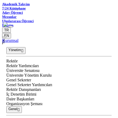
Akademik Takvim
7/24 Kütüphane
Aday Öğrenci
Mezunlar
Uluslararası Öğrenci
İletişim
TR
EN
Kurumsal
Yönetim
Rektör
Rektör Yardımcıları
Üniversite Senatosu
Üniversite Yönetim Kurulu
Genel Sekreter
Genel Sekreter Yardımcıları
Rektör Danışmanları
İç Denetim Birimi
Daire Başkanları
Organizasyon Şeması
Genel