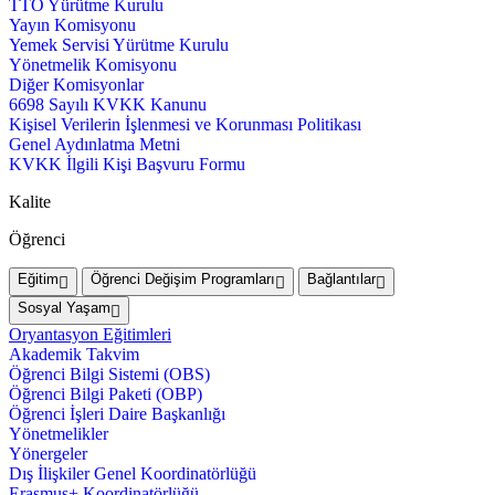
TTO Yürütme Kurulu
Yayın Komisyonu
Yemek Servisi Yürütme Kurulu
Yönetmelik Komisyonu
Diğer Komisyonlar
6698 Sayılı KVKK Kanunu
Kişisel Verilerin İşlenmesi ve Korunması Politikası
Genel Aydınlatma Metni
KVKK İlgili Kişi Başvuru Formu
Kalite
Öğrenci
Eğitim
Öğrenci Değişim Programları
Bağlantılar
Sosyal Yaşam
Oryantasyon Eğitimleri
Akademik Takvim
Öğrenci Bilgi Sistemi (OBS)
Öğrenci Bilgi Paketi (OBP)
Öğrenci İşleri Daire Başkanlığı
Yönetmelikler
Yönergeler
Dış İlişkiler Genel Koordinatörlüğü
Erasmus+ Koordinatörlüğü