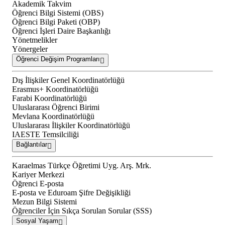
Akademik Takvim
Öğrenci Bilgi Sistemi (OBS)
Öğrenci Bilgi Paketi (OBP)
Öğrenci İşleri Daire Başkanlığı
Yönetmelikler
Yönergeler
Öğrenci Değişim Programları
Dış İlişkiler Genel Koordinatörlüğü
Erasmus+ Koordinatörlüğü
Farabi Koordinatörlüğü
Uluslararası Öğrenci Birimi
Mevlana Koordinatörlüğü
Uluslararası İlişkiler Koordinatörlüğü
IAESTE Temsilciliği
Bağlantılar
Karaelmas Türkçe Öğretimi Uyg. Arş. Mrk.
Kariyer Merkezi
Öğrenci E-posta
E-posta ve Eduroam Şifre Değişikliği
Mezun Bilgi Sistemi
Öğrenciler İçin Sıkça Sorulan Sorular (SSS)
Sosyal Yaşam