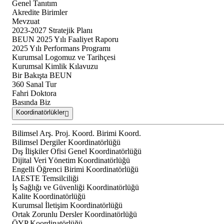
Genel Tanıtım
Akredite Birimler
Mevzuat
2023-2027 Stratejik Planı
BEUN 2025 Yılı Faaliyet Raporu
2025 Yılı Performans Programı
Kurumsal Logomuz ve Tarihçesi
Kurumsal Kimlik Kılavuzu
Bir Bakışta BEUN
360 Sanal Tur
Fahri Doktora
Basında Biz
Koordinatörlükler
Bilimsel Arş. Proj. Koord. Birimi Koord.
Bilimsel Dergiler Koordinatörlüğü
Dış İlişkiler Ofisi Genel Koordinatörlüğü
Dijital Veri Yönetim Koordinatörlüğü
Engelli Öğrenci Birimi Koordinatörlüğü
IAESTE Temsilciliği
İş Sağlığı ve Güvenliği Koordinatörlüğü
Kalite Koordinatörlüğü
Kurumsal İletişim Koordinatörlüğü
Ortak Zorunlu Dersler Koordinatörlüğü
ÖYP Koordinatörlüğü