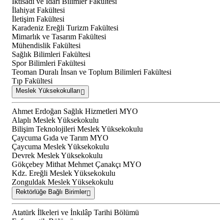
İktisadi ve İdari Bilimler Fakültesi
İlahiyat Fakültesi
İletişim Fakültesi
Karadeniz Ereğli Turizm Fakültesi
Mimarlık ve Tasarım Fakültesi
Mühendislik Fakültesi
Sağlık Bilimleri Fakültesi
Spor Bilimleri Fakültesi
Teoman Duralı İnsan ve Toplum Bilimleri Fakültesi
Tıp Fakültesi
Meslek Yüksekokulları
Ahmet Erdoğan Sağlık Hizmetleri MYO
Alaplı Meslek Yüksekokulu
Bilişim Teknolojileri Meslek Yüksekokulu
Çaycuma Gıda ve Tarım MYO
Çaycuma Meslek Yüksekokulu
Devrek Meslek Yüksekokulu
Gökçebey Mithat Mehmet Çanakçı MYO
Kdz. Ereğli Meslek Yüksekokulu
Zonguldak Meslek Yüksekokulu
Rektörlüğe Bağlı Birimler
Atatürk İlkeleri ve İnkılâp Tarihi Bölümü