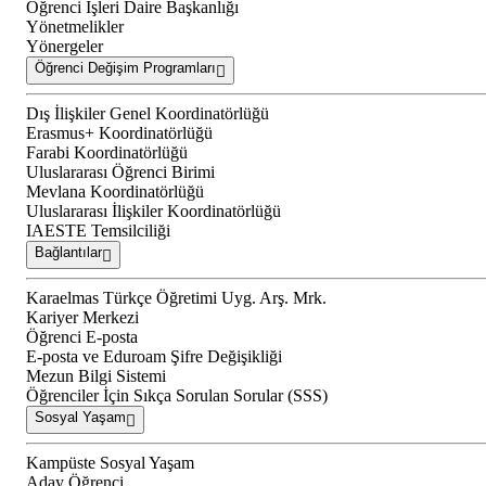
Öğrenci İşleri Daire Başkanlığı
Yönetmelikler
Yönergeler
Öğrenci Değişim Programları
Dış İlişkiler Genel Koordinatörlüğü
Erasmus+ Koordinatörlüğü
Farabi Koordinatörlüğü
Uluslararası Öğrenci Birimi
Mevlana Koordinatörlüğü
Uluslararası İlişkiler Koordinatörlüğü
IAESTE Temsilciliği
Bağlantılar
Karaelmas Türkçe Öğretimi Uyg. Arş. Mrk.
Kariyer Merkezi
Öğrenci E-posta
E-posta ve Eduroam Şifre Değişikliği
Mezun Bilgi Sistemi
Öğrenciler İçin Sıkça Sorulan Sorular (SSS)
Sosyal Yaşam
Kampüste Sosyal Yaşam
Aday Öğrenci