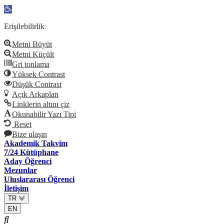
Open
toolbar
Erişilebilirlik
Metni Büyüt
Metni Küçült
Gri tonlama
Yüksek Contrast
Düşük Contrast
Açık Arkaplan
Linklerin altını çiz
Okunabilir Yazı Tipi
Reset
Bize ulaşın
Akademik Takvim
7/24 Kütüphane
Aday Öğrenci
Mezunlar
Uluslararası Öğrenci
İletişim
TR
EN