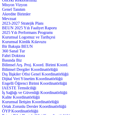
Önceki Rektörlerimiz
Misyon Vizyon
Genel Tanıtım
Akredite Birimler
Mevzuat
2023-2027 Stratejik Planı
BEUN 2025 Yılı Faaliyet Raporu
2025 Yılı Performans Programı
Kurumsal Logomuz ve Tarihçesi
Kurumsal Kimlik Kılavuzu
Bir Bakışta BEUN
360 Sanal Tur
Fahri Doktora
Basında Biz
Bilimsel Arş. Proj. Koord. Birimi Koord.
Bilimsel Dergiler Koordinatörlüğü
Dış İlişkiler Ofisi Genel Koordinatörlüğü
Dijital Veri Yönetim Koordinatörlüğü
Engelli Öğrenci Birimi Koordinatörlüğü
IAESTE Temsilciliği
İş Sağlığı ve Güvenliği Koordinatörlüğü
Kalite Koordinatörlüğü
Kurumsal İletişim Koordinatörlüğü
Ortak Zorunlu Dersler Koordinatörlüğü
ÖYP Koordinatörlüğü