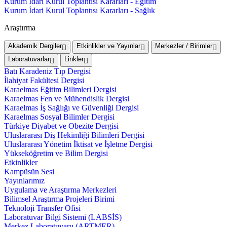
Kurum İdari Kurul Toplantısı Kararları - Eğitim
Kurum İdari Kurul Toplantısı Kararları - Sağlık
Araştırma
Akademik Dergiler
Etkinlikler ve Yayınlar
Merkezler / Birimler
Laboratuvarlar
Linkler
Batı Karadeniz Tıp Dergisi
İlahiyat Fakültesi Dergisi
Karaelmas Eğitim Bilimleri Dergisi
Karaelmas Fen ve Mühendislik Dergisi
Karaelmas İş Sağlığı ve Güvenliği Dergisi
Karaelmas Sosyal Bilimler Dergisi
Türkiye Diyabet ve Obezite Dergisi
Uluslararası Diş Hekimliği Bilimleri Dergisi
Uluslararası Yönetim İktisat ve İşletme Dergisi
Yükseköğretim ve Bilim Dergisi
Etkinlikler
Kampüsün Sesi
Yayınlarımız
Uygulama ve Araştırma Merkezleri
Bilimsel Araştırma Projeleri Birimi
Teknoloji Transfer Ofisi
Laboratuvar Bilgi Sistemi (LABSİS)
Merkez Laboratuvaru (ARTMER)