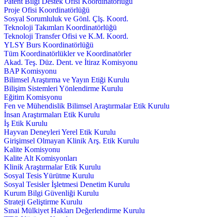
Patent Bilgi Destek Ofisi Koordinatörlüğü
Proje Ofisi Koordinatörlüğü
Sosyal Sorumluluk ve Gönl. Çlş. Koord.
Teknoloji Takımları Koordinatörlüğü
Teknoloji Transfer Ofisi ve K.M. Koord.
YLSY Burs Koordinatörlüğü
Tüm Koordinatörlükler ve Koordinatörler
Akad. Teş. Düz. Dent. ve İtiraz Komisyonu
BAP Komisyonu
Bilimsel Araştırma ve Yayın Etiği Kurulu
Bilişim Sistemleri Yönlendirme Kurulu
Eğitim Komisyonu
Fen ve Mühendislik Bilimsel Araştırmalar Etik Kurulu
İnsan Araştırmaları Etik Kurulu
İş Etik Kurulu
Hayvan Deneyleri Yerel Etik Kurulu
Girişimsel Olmayan Klinik Arş. Etik Kurulu
Kalite Komisyonu
Kalite Alt Komisyonları
Klinik Araştırmalar Etik Kurulu
Sosyal Tesis Yürütme Kurulu
Sosyal Tesisler İşletmesi Denetim Kurulu
Kurum Bilgi Güvenliği Kurulu
Strateji Geliştirme Kurulu
Sınai Mülkiyet Hakları Değerlendirme Kurulu