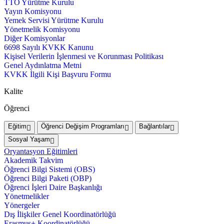
TTO Yürütme Kurulu
Yayın Komisyonu
Yemek Servisi Yürütme Kurulu
Yönetmelik Komisyonu
Diğer Komisyonlar
6698 Sayılı KVKK Kanunu
Kişisel Verilerin İşlenmesi ve Korunması Politikası
Genel Aydınlatma Metni
KVKK İlgili Kişi Başvuru Formu
Kalite
Öğrenci
Eğitim
Öğrenci Değişim Programları
Bağlantılar
Sosyal Yaşam
Oryantasyon Eğitimleri
Akademik Takvim
Öğrenci Bilgi Sistemi (OBS)
Öğrenci Bilgi Paketi (OBP)
Öğrenci İşleri Daire Başkanlığı
Yönetmelikler
Yönergeler
Dış İlişkiler Genel Koordinatörlüğü
Erasmus+ Koordinatörlüğü