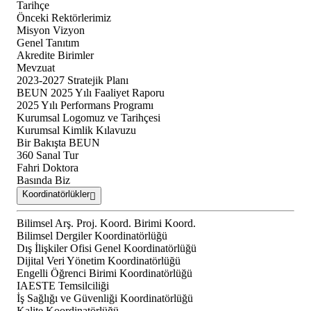
Tarihçe
Önceki Rektörlerimiz
Misyon Vizyon
Genel Tanıtım
Akredite Birimler
Mevzuat
2023-2027 Stratejik Planı
BEUN 2025 Yılı Faaliyet Raporu
2025 Yılı Performans Programı
Kurumsal Logomuz ve Tarihçesi
Kurumsal Kimlik Kılavuzu
Bir Bakışta BEUN
360 Sanal Tur
Fahri Doktora
Basında Biz
Koordinatörlükler
Bilimsel Arş. Proj. Koord. Birimi Koord.
Bilimsel Dergiler Koordinatörlüğü
Dış İlişkiler Ofisi Genel Koordinatörlüğü
Dijital Veri Yönetim Koordinatörlüğü
Engelli Öğrenci Birimi Koordinatörlüğü
IAESTE Temsilciliği
İş Sağlığı ve Güvenliği Koordinatörlüğü
Kalite Koordinatörlüğü