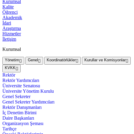
Kurumsal
Kalite
Öğrenci
Akademik
İdari
Araştırma
Hizmetler
İletişim
Kurumsal
Yönetim
Genel
Koordinatörlükler
Kurullar ve Komisyonlar
KVKK
Rektör
Rektör Yardımcıları
Üniversite Senatosu
Üniversite Yönetim Kurulu
Genel Sekreter
Genel Sekreter Yardımcıları
Rektör Danışmanları
İç Denetim Birimi
Daire Başkanları
Organizasyon Şeması
Tarihçe