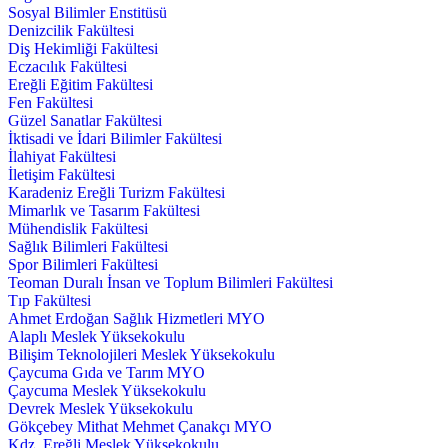
Sosyal Bilimler Enstitüsü
Denizcilik Fakültesi
Diş Hekimliği Fakültesi
Eczacılık Fakültesi
Ereğli Eğitim Fakültesi
Fen Fakültesi
Güzel Sanatlar Fakültesi
İktisadi ve İdari Bilimler Fakültesi
İlahiyat Fakültesi
İletişim Fakültesi
Karadeniz Ereğli Turizm Fakültesi
Mimarlık ve Tasarım Fakültesi
Mühendislik Fakültesi
Sağlık Bilimleri Fakültesi
Spor Bilimleri Fakültesi
Teoman Duralı İnsan ve Toplum Bilimleri Fakültesi
Tıp Fakültesi
Ahmet Erdoğan Sağlık Hizmetleri MYO
Alaplı Meslek Yüksekokulu
Bilişim Teknolojileri Meslek Yüksekokulu
Çaycuma Gıda ve Tarım MYO
Çaycuma Meslek Yüksekokulu
Devrek Meslek Yüksekokulu
Gökçebey Mithat Mehmet Çanakçı MYO
Kdz. Ereğli Meslek Yüksekokulu