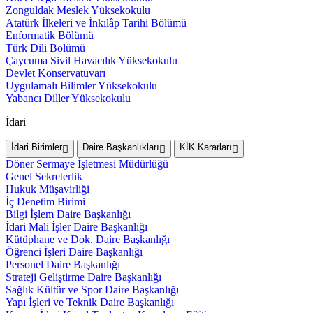
Zonguldak Meslek Yüksekokulu
Atatürk İlkeleri ve İnkılâp Tarihi Bölümü
Enformatik Bölümü
Türk Dili Bölümü
Çaycuma Sivil Havacılık Yüksekokulu
Devlet Konservatuvarı
Uygulamalı Bilimler Yüksekokulu
Yabancı Diller Yüksekokulu
İdari
İdari Birimler
Daire Başkanlıkları
KİK Kararları
Döner Sermaye İşletmesi Müdürlüğü
Genel Sekreterlik
Hukuk Müşavirliği
İç Denetim Birimi
Bilgi İşlem Daire Başkanlığı
İdari Mali İşler Daire Başkanlığı
Kütüphane ve Dok. Daire Başkanlığı
Öğrenci İşleri Daire Başkanlığı
Personel Daire Başkanlığı
Strateji Geliştirme Daire Başkanlığı
Sağlık Kültür ve Spor Daire Başkanlığı
Yapı İşleri ve Teknik Daire Başkanlığı