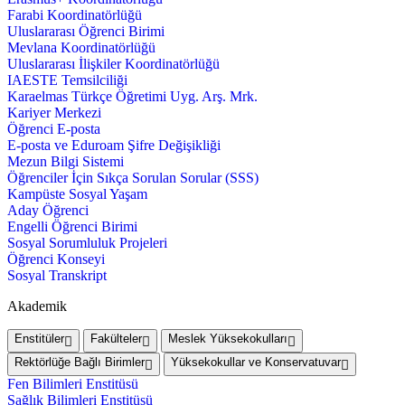
Farabi Koordinatörlüğü
Uluslararası Öğrenci Birimi
Mevlana Koordinatörlüğü
Uluslararası İlişkiler Koordinatörlüğü
IAESTE Temsilciliği
Karaelmas Türkçe Öğretimi Uyg. Arş. Mrk.
Kariyer Merkezi
Öğrenci E-posta
E-posta ve Eduroam Şifre Değişikliği
Mezun Bilgi Sistemi
Öğrenciler İçin Sıkça Sorulan Sorular (SSS)
Kampüste Sosyal Yaşam
Aday Öğrenci
Engelli Öğrenci Birimi
Sosyal Sorumluluk Projeleri
Öğrenci Konseyi
Sosyal Transkript
Akademik
Enstitüler
Fakülteler
Meslek Yüksekokulları
Rektörlüğe Bağlı Birimler
Yüksekokullar ve Konservatuvar
Fen Bilimleri Enstitüsü
Sağlık Bilimleri Enstitüsü