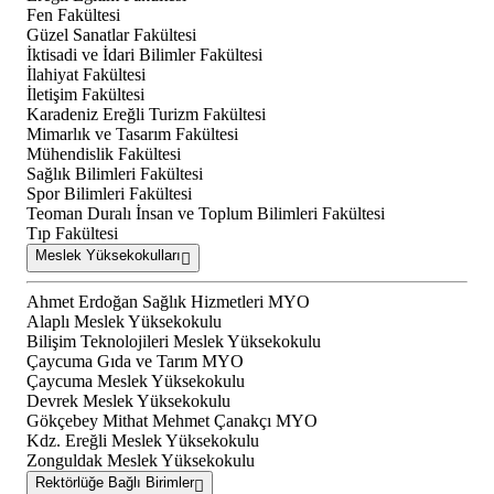
Fen Fakültesi
Güzel Sanatlar Fakültesi
İktisadi ve İdari Bilimler Fakültesi
İlahiyat Fakültesi
İletişim Fakültesi
Karadeniz Ereğli Turizm Fakültesi
Mimarlık ve Tasarım Fakültesi
Mühendislik Fakültesi
Sağlık Bilimleri Fakültesi
Spor Bilimleri Fakültesi
Teoman Duralı İnsan ve Toplum Bilimleri Fakültesi
Tıp Fakültesi
Meslek Yüksekokulları
Ahmet Erdoğan Sağlık Hizmetleri MYO
Alaplı Meslek Yüksekokulu
Bilişim Teknolojileri Meslek Yüksekokulu
Çaycuma Gıda ve Tarım MYO
Çaycuma Meslek Yüksekokulu
Devrek Meslek Yüksekokulu
Gökçebey Mithat Mehmet Çanakçı MYO
Kdz. Ereğli Meslek Yüksekokulu
Zonguldak Meslek Yüksekokulu
Rektörlüğe Bağlı Birimler