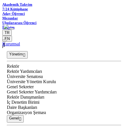
Akademik Takvim
7/24 Kütüphane
Aday Öğrenci
Mezunlar
Uluslararası Öğrenci
İletişim
TR
EN
Kurumsal
Yönetim
Rektör
Rektör Yardımcıları
Üniversite Senatosu
Üniversite Yönetim Kurulu
Genel Sekreter
Genel Sekreter Yardımcıları
Rektör Danışmanları
İç Denetim Birimi
Daire Başkanları
Organizasyon Şeması
Genel