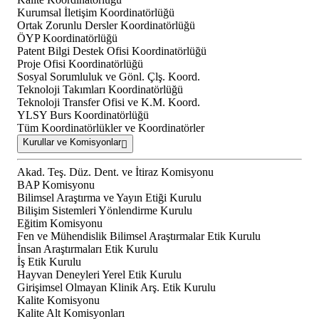
Kurumsal İletişim Koordinatörlüğü
Ortak Zorunlu Dersler Koordinatörlüğü
ÖYP Koordinatörlüğü
Patent Bilgi Destek Ofisi Koordinatörlüğü
Proje Ofisi Koordinatörlüğü
Sosyal Sorumluluk ve Gönl. Çlş. Koord.
Teknoloji Takımları Koordinatörlüğü
Teknoloji Transfer Ofisi ve K.M. Koord.
YLSY Burs Koordinatörlüğü
Tüm Koordinatörlükler ve Koordinatörler
Kurullar ve Komisyonlar
Akad. Teş. Düz. Dent. ve İtiraz Komisyonu
BAP Komisyonu
Bilimsel Araştırma ve Yayın Etiği Kurulu
Bilişim Sistemleri Yönlendirme Kurulu
Eğitim Komisyonu
Fen ve Mühendislik Bilimsel Araştırmalar Etik Kurulu
İnsan Araştırmaları Etik Kurulu
İş Etik Kurulu
Hayvan Deneyleri Yerel Etik Kurulu
Girişimsel Olmayan Klinik Arş. Etik Kurulu
Kalite Komisyonu
Kalite Alt Komisyonları