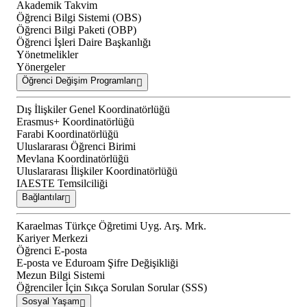
Akademik Takvim
Öğrenci Bilgi Sistemi (OBS)
Öğrenci Bilgi Paketi (OBP)
Öğrenci İşleri Daire Başkanlığı
Yönetmelikler
Yönergeler
Öğrenci Değişim Programları
Dış İlişkiler Genel Koordinatörlüğü
Erasmus+ Koordinatörlüğü
Farabi Koordinatörlüğü
Uluslararası Öğrenci Birimi
Mevlana Koordinatörlüğü
Uluslararası İlişkiler Koordinatörlüğü
IAESTE Temsilciliği
Bağlantılar
Karaelmas Türkçe Öğretimi Uyg. Arş. Mrk.
Kariyer Merkezi
Öğrenci E-posta
E-posta ve Eduroam Şifre Değişikliği
Mezun Bilgi Sistemi
Öğrenciler İçin Sıkça Sorulan Sorular (SSS)
Sosyal Yaşam