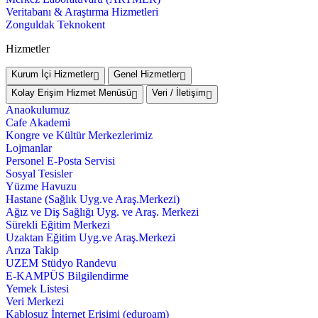
Veritabanı & Araştırma Hizmetleri
Zonguldak Teknokent
Hizmetler
Kurum İçi Hizmetler
Genel Hizmetler
Kolay Erişim Hizmet Menüsü
Veri / İletişim
Anaokulumuz
Cafe Akademi
Kongre ve Kültür Merkezlerimiz
Lojmanlar
Personel E-Posta Servisi
Sosyal Tesisler
Yüzme Havuzu
Hastane (Sağlık Uyg.ve Araş.Merkezi)
Ağız ve Diş Sağlığı Uyg. ve Araş. Merkezi
Sürekli Eğitim Merkezi
Uzaktan Eğitim Uyg.ve Araş.Merkezi
Arıza Takip
UZEM Stüdyo Randevu
E-KAMPÜS Bilgilendirme
Yemek Listesi
Veri Merkezi
Kablosuz İnternet Erişimi (eduroam)