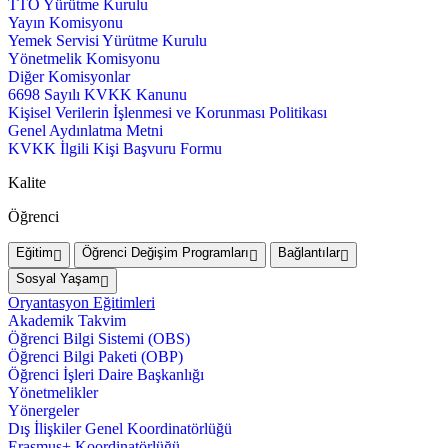
TTO Yürütme Kurulu
Yayın Komisyonu
Yemek Servisi Yürütme Kurulu
Yönetmelik Komisyonu
Diğer Komisyonlar
6698 Sayılı KVKK Kanunu
Kişisel Verilerin İşlenmesi ve Korunması Politikası
Genel Aydınlatma Metni
KVKK İlgili Kişi Başvuru Formu
Kalite
Öğrenci
Eğitim
Öğrenci Değişim Programları
Bağlantılar
Sosyal Yaşam
Oryantasyon Eğitimleri
Akademik Takvim
Öğrenci Bilgi Sistemi (OBS)
Öğrenci Bilgi Paketi (OBP)
Öğrenci İşleri Daire Başkanlığı
Yönetmelikler
Yönergeler
Dış İlişkiler Genel Koordinatörlüğü
Erasmus+ Koordinatörlüğü