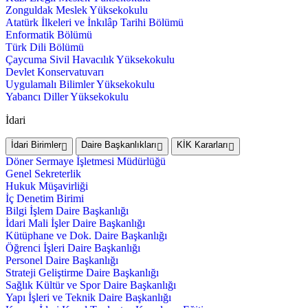
Zonguldak Meslek Yüksekokulu
Atatürk İlkeleri ve İnkılâp Tarihi Bölümü
Enformatik Bölümü
Türk Dili Bölümü
Çaycuma Sivil Havacılık Yüksekokulu
Devlet Konservatuvarı
Uygulamalı Bilimler Yüksekokulu
Yabancı Diller Yüksekokulu
İdari
İdari Birimler
Daire Başkanlıkları
KİK Kararları
Döner Sermaye İşletmesi Müdürlüğü
Genel Sekreterlik
Hukuk Müşavirliği
İç Denetim Birimi
Bilgi İşlem Daire Başkanlığı
İdari Mali İşler Daire Başkanlığı
Kütüphane ve Dok. Daire Başkanlığı
Öğrenci İşleri Daire Başkanlığı
Personel Daire Başkanlığı
Strateji Geliştirme Daire Başkanlığı
Sağlık Kültür ve Spor Daire Başkanlığı
Yapı İşleri ve Teknik Daire Başkanlığı