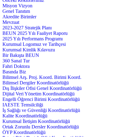
Önceki Rektörlerimiz
Misyon Vizyon
Genel Tanıtım
Akredite Birimler
Mevzuat
2023-2027 Stratejik Planı
BEUN 2025 Yılı Faaliyet Raporu
2025 Yılı Performans Programı
Kurumsal Logomuz ve Tarihçesi
Kurumsal Kimlik Kılavuzu
Bir Bakışta BEUN
360 Sanal Tur
Fahri Doktora
Basında Biz
Bilimsel Arş. Proj. Koord. Birimi Koord.
Bilimsel Dergiler Koordinatörlüğü
Dış İlişkiler Ofisi Genel Koordinatörlüğü
Dijital Veri Yönetim Koordinatörlüğü
Engelli Öğrenci Birimi Koordinatörlüğü
IAESTE Temsilciliği
İş Sağlığı ve Güvenliği Koordinatörlüğü
Kalite Koordinatörlüğü
Kurumsal İletişim Koordinatörlüğü
Ortak Zorunlu Dersler Koordinatörlüğü
ÖYP Koordinatörlüğü