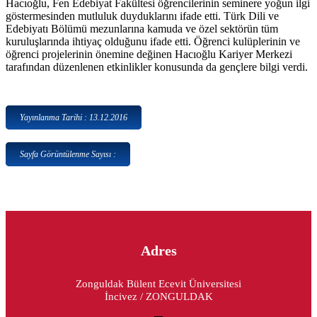
Hacıoğlu, Fen Edebiyat Fakültesi öğrencilerinin seminere yoğun ilgi
göstermesinden mutluluk duyduklarını ifade etti. Türk Dili ve
Edebiyatı Bölümü mezunlarına kamuda ve özel sektörün tüm
kuruluşlarında ihtiyaç olduğunu ifade etti. Öğrenci kulüplerinin ve
öğrenci projelerinin önemine değinen Hacıoğlu Kariyer Merkezi
tarafından düzenlenen etkinlikler konusunda da gençlere bilgi verdi.
Yayınlanma Tarihi : 13.12.2016
Sayfa Görüntülenme Sayısı :
Adres
Zonguldak Bülent Ecevit Üniversitesi
İncivez / ZONGULDAK