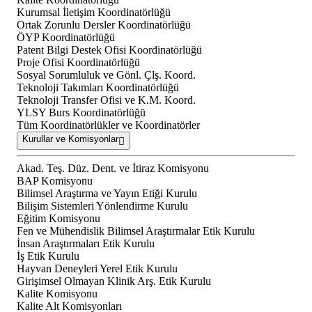
Kurumsal İletişim Koordinatörlüğü
Ortak Zorunlu Dersler Koordinatörlüğü
ÖYP Koordinatörlüğü
Patent Bilgi Destek Ofisi Koordinatörlüğü
Proje Ofisi Koordinatörlüğü
Sosyal Sorumluluk ve Gönl. Çlş. Koord.
Teknoloji Takımları Koordinatörlüğü
Teknoloji Transfer Ofisi ve K.M. Koord.
YLSY Burs Koordinatörlüğü
Tüm Koordinatörlükler ve Koordinatörler
Kurullar ve Komisyonlar
Akad. Teş. Düz. Dent. ve İtiraz Komisyonu
BAP Komisyonu
Bilimsel Araştırma ve Yayın Etiği Kurulu
Bilişim Sistemleri Yönlendirme Kurulu
Eğitim Komisyonu
Fen ve Mühendislik Bilimsel Araştırmalar Etik Kurulu
İnsan Araştırmaları Etik Kurulu
İş Etik Kurulu
Hayvan Deneyleri Yerel Etik Kurulu
Girişimsel Olmayan Klinik Arş. Etik Kurulu
Kalite Komisyonu
Kalite Alt Komisyonları