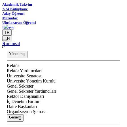
Akademik Takvim
7/24 Kütüphane
Aday Öğrenci
Mezunlar
Uluslararası Öğrenci
İletişim
TR
EN
Kurumsal
Yönetim
Rektör
Rektör Yardımcıları
Üniversite Senatosu
Üniversite Yönetim Kurulu
Genel Sekreter
Genel Sekreter Yardımcıları
Rektör Danışmanları
İç Denetim Birimi
Daire Başkanları
Organizasyon Şeması
Genel