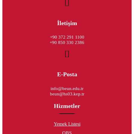
İletişim
+90 372 291 1100
+90 850 330 2386
E-Posta
info@beun.edu.tr
beun@hs03.kep.tr
Hizmetler
Yemek Listesi
OBS