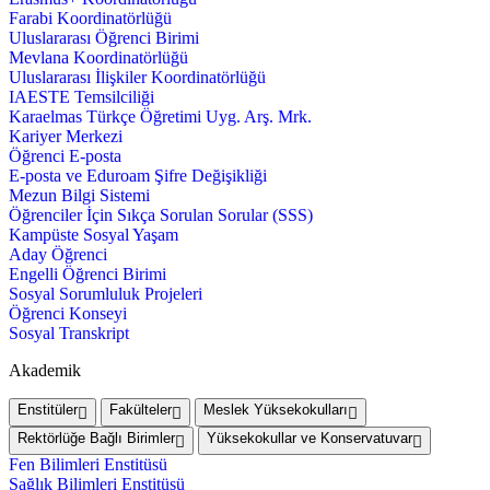
Farabi Koordinatörlüğü
Uluslararası Öğrenci Birimi
Mevlana Koordinatörlüğü
Uluslararası İlişkiler Koordinatörlüğü
IAESTE Temsilciliği
Karaelmas Türkçe Öğretimi Uyg. Arş. Mrk.
Kariyer Merkezi
Öğrenci E-posta
E-posta ve Eduroam Şifre Değişikliği
Mezun Bilgi Sistemi
Öğrenciler İçin Sıkça Sorulan Sorular (SSS)
Kampüste Sosyal Yaşam
Aday Öğrenci
Engelli Öğrenci Birimi
Sosyal Sorumluluk Projeleri
Öğrenci Konseyi
Sosyal Transkript
Akademik
Enstitüler
Fakülteler
Meslek Yüksekokulları
Rektörlüğe Bağlı Birimler
Yüksekokullar ve Konservatuvar
Fen Bilimleri Enstitüsü
Sağlık Bilimleri Enstitüsü