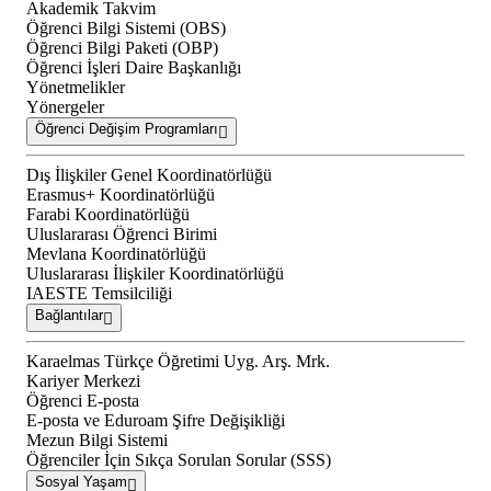
Akademik Takvim
Öğrenci Bilgi Sistemi (OBS)
Öğrenci Bilgi Paketi (OBP)
Öğrenci İşleri Daire Başkanlığı
Yönetmelikler
Yönergeler
Öğrenci Değişim Programları
Dış İlişkiler Genel Koordinatörlüğü
Erasmus+ Koordinatörlüğü
Farabi Koordinatörlüğü
Uluslararası Öğrenci Birimi
Mevlana Koordinatörlüğü
Uluslararası İlişkiler Koordinatörlüğü
IAESTE Temsilciliği
Bağlantılar
Karaelmas Türkçe Öğretimi Uyg. Arş. Mrk.
Kariyer Merkezi
Öğrenci E-posta
E-posta ve Eduroam Şifre Değişikliği
Mezun Bilgi Sistemi
Öğrenciler İçin Sıkça Sorulan Sorular (SSS)
Sosyal Yaşam