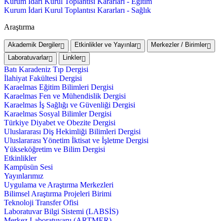
Kurum İdari Kurul Toplantısı Kararları - Eğitim
Kurum İdari Kurul Toplantısı Kararları - Sağlık
Araştırma
Akademik Dergiler
Etkinlikler ve Yayınlar
Merkezler / Birimler
Laboratuvarlar
Linkler
Batı Karadeniz Tıp Dergisi
İlahiyat Fakültesi Dergisi
Karaelmas Eğitim Bilimleri Dergisi
Karaelmas Fen ve Mühendislik Dergisi
Karaelmas İş Sağlığı ve Güvenliği Dergisi
Karaelmas Sosyal Bilimler Dergisi
Türkiye Diyabet ve Obezite Dergisi
Uluslararası Diş Hekimliği Bilimleri Dergisi
Uluslararası Yönetim İktisat ve İşletme Dergisi
Yükseköğretim ve Bilim Dergisi
Etkinlikler
Kampüsün Sesi
Yayınlarımız
Uygulama ve Araştırma Merkezleri
Bilimsel Araştırma Projeleri Birimi
Teknoloji Transfer Ofisi
Laboratuvar Bilgi Sistemi (LABSİS)
Merkez Laboratuvaru (ARTMER)