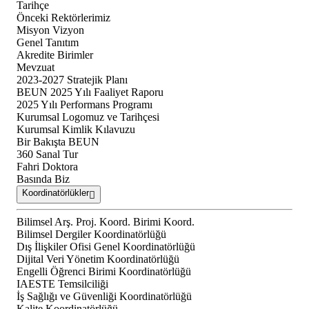
Tarihçe
Önceki Rektörlerimiz
Misyon Vizyon
Genel Tanıtım
Akredite Birimler
Mevzuat
2023-2027 Stratejik Planı
BEUN 2025 Yılı Faaliyet Raporu
2025 Yılı Performans Programı
Kurumsal Logomuz ve Tarihçesi
Kurumsal Kimlik Kılavuzu
Bir Bakışta BEUN
360 Sanal Tur
Fahri Doktora
Basında Biz
Koordinatörlükler
Bilimsel Arş. Proj. Koord. Birimi Koord.
Bilimsel Dergiler Koordinatörlüğü
Dış İlişkiler Ofisi Genel Koordinatörlüğü
Dijital Veri Yönetim Koordinatörlüğü
Engelli Öğrenci Birimi Koordinatörlüğü
IAESTE Temsilciliği
İş Sağlığı ve Güvenliği Koordinatörlüğü
Kalite Koordinatörlüğü