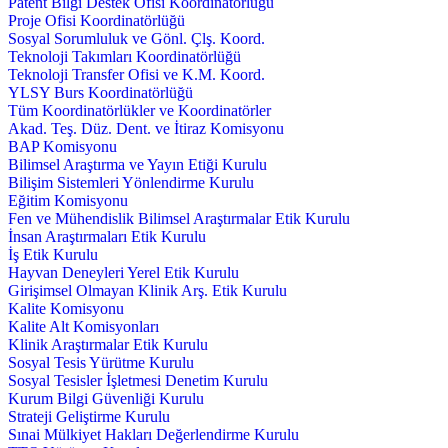
Patent Bilgi Destek Ofisi Koordinatörlüğü
Proje Ofisi Koordinatörlüğü
Sosyal Sorumluluk ve Gönl. Çlş. Koord.
Teknoloji Takımları Koordinatörlüğü
Teknoloji Transfer Ofisi ve K.M. Koord.
YLSY Burs Koordinatörlüğü
Tüm Koordinatörlükler ve Koordinatörler
Akad. Teş. Düz. Dent. ve İtiraz Komisyonu
BAP Komisyonu
Bilimsel Araştırma ve Yayın Etiği Kurulu
Bilişim Sistemleri Yönlendirme Kurulu
Eğitim Komisyonu
Fen ve Mühendislik Bilimsel Araştırmalar Etik Kurulu
İnsan Araştırmaları Etik Kurulu
İş Etik Kurulu
Hayvan Deneyleri Yerel Etik Kurulu
Girişimsel Olmayan Klinik Arş. Etik Kurulu
Kalite Komisyonu
Kalite Alt Komisyonları
Klinik Araştırmalar Etik Kurulu
Sosyal Tesis Yürütme Kurulu
Sosyal Tesisler İşletmesi Denetim Kurulu
Kurum Bilgi Güvenliği Kurulu
Strateji Geliştirme Kurulu
Sınai Mülkiyet Hakları Değerlendirme Kurulu