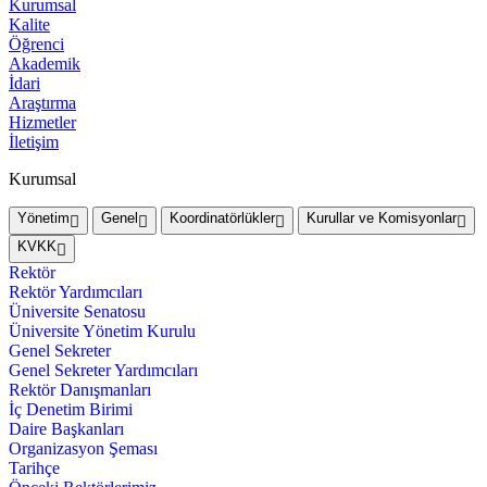
Kurumsal
Kalite
Öğrenci
Akademik
İdari
Araştırma
Hizmetler
İletişim
Kurumsal
Yönetim
Genel
Koordinatörlükler
Kurullar ve Komisyonlar
KVKK
Rektör
Rektör Yardımcıları
Üniversite Senatosu
Üniversite Yönetim Kurulu
Genel Sekreter
Genel Sekreter Yardımcıları
Rektör Danışmanları
İç Denetim Birimi
Daire Başkanları
Organizasyon Şeması
Tarihçe