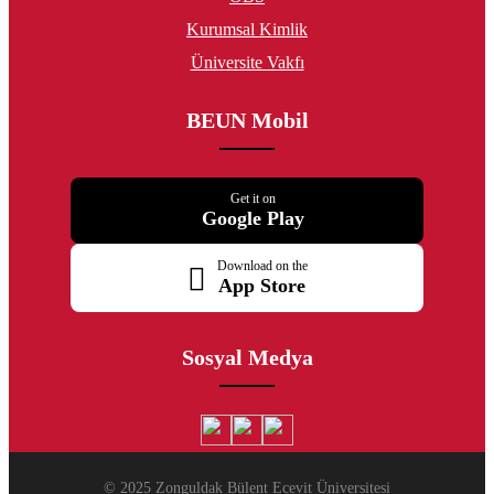
Kurumsal Kimlik
Üniversite Vakfı
BEUN Mobil
Get it on
Google Play
Download on the
App Store
Sosyal Medya
© 2025 Zonguldak Bülent Ecevit Üniversitesi