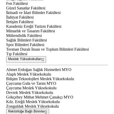
Fen Fakültesi
Güzel Sanatlar Fakültesi
İktisadi ve İdari Bilimler Fakültesi
İlahiyat Fakültesi
İletişim Fakültesi
Karadeniz Ereğli Turizm Fakültesi
Mimarlık ve Tasarım Fakültesi
Mühendislik Fakültesi
Sağlık Bilimleri Fakültesi
Spor Bilimleri Fakültesi
Teoman Duralı İnsan ve Toplum Bilimleri Fakültesi
Tıp Fakültesi
Meslek Yüksekokulları
Ahmet Erdoğan Sağlık Hizmetleri MYO
Alaplı Meslek Yüksekokulu
Bilişim Teknolojileri Meslek Yüksekokulu
Çaycuma Gıda ve Tarım MYO
Çaycuma Meslek Yüksekokulu
Devrek Meslek Yüksekokulu
Gökçebey Mithat Mehmet Çanakçı MYO
Kdz. Ereğli Meslek Yüksekokulu
Zonguldak Meslek Yüksekokulu
Rektörlüğe Bağlı Birimler