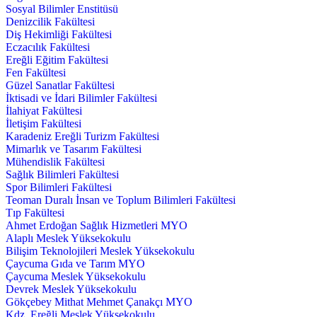
Sosyal Bilimler Enstitüsü
Denizcilik Fakültesi
Diş Hekimliği Fakültesi
Eczacılık Fakültesi
Ereğli Eğitim Fakültesi
Fen Fakültesi
Güzel Sanatlar Fakültesi
İktisadi ve İdari Bilimler Fakültesi
İlahiyat Fakültesi
İletişim Fakültesi
Karadeniz Ereğli Turizm Fakültesi
Mimarlık ve Tasarım Fakültesi
Mühendislik Fakültesi
Sağlık Bilimleri Fakültesi
Spor Bilimleri Fakültesi
Teoman Duralı İnsan ve Toplum Bilimleri Fakültesi
Tıp Fakültesi
Ahmet Erdoğan Sağlık Hizmetleri MYO
Alaplı Meslek Yüksekokulu
Bilişim Teknolojileri Meslek Yüksekokulu
Çaycuma Gıda ve Tarım MYO
Çaycuma Meslek Yüksekokulu
Devrek Meslek Yüksekokulu
Gökçebey Mithat Mehmet Çanakçı MYO
Kdz. Ereğli Meslek Yüksekokulu