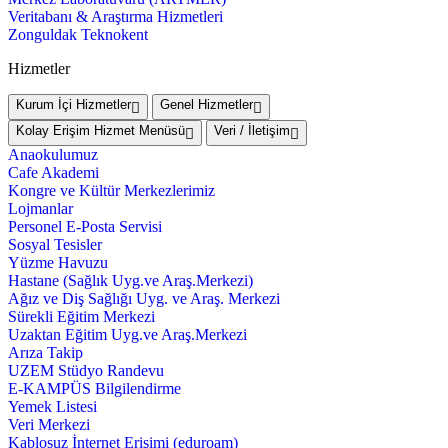
Veritabanı & Araştırma Hizmetleri
Zonguldak Teknokent
Hizmetler
Kurum İçi Hizmetler
Genel Hizmetler
Kolay Erişim Hizmet Menüsü
Veri / İletişim
Anaokulumuz
Cafe Akademi
Kongre ve Kültür Merkezlerimiz
Lojmanlar
Personel E-Posta Servisi
Sosyal Tesisler
Yüzme Havuzu
Hastane (Sağlık Uyg.ve Araş.Merkezi)
Ağız ve Diş Sağlığı Uyg. ve Araş. Merkezi
Sürekli Eğitim Merkezi
Uzaktan Eğitim Uyg.ve Araş.Merkezi
Arıza Takip
UZEM Stüdyo Randevu
E-KAMPÜS Bilgilendirme
Yemek Listesi
Veri Merkezi
Kablosuz İnternet Erişimi (eduroam)