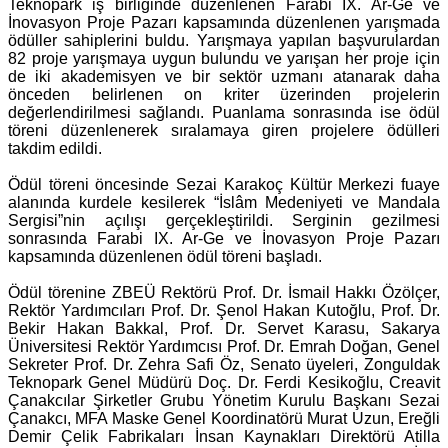
Teknopark iş birliğinde düzenlenen Farabi IX. Ar-Ge ve
İnovasyon Proje Pazarı kapsamında düzenlenen yarışmada
ödüller sahiplerini buldu. Yarışmaya yapılan başvurulardan
82 proje yarışmaya uygun bulundu ve yarışan her proje için
de iki akademisyen ve bir sektör uzmanı atanarak daha
önceden belirlenen on kriter üzerinden projelerin
değerlendirilmesi sağlandı. Puanlama sonrasında ise ödül
töreni düzenlenerek sıralamaya giren projelere ödülleri
takdim edildi.
Ödül töreni öncesinde Sezai Karakoç Kültür Merkezi fuaye
alanında kurdele kesilerek “İslâm Medeniyeti ve Mandala
Sergisi”nin açılışı gerçekleştirildi. Serginin gezilmesi
sonrasında Farabi IX. Ar-Ge ve İnovasyon Proje Pazarı
kapsamında düzenlenen ödül töreni başladı.
Ödül törenine ZBEÜ Rektörü Prof. Dr. İsmail Hakkı Özölçer,
Rektör Yardımcıları Prof. Dr. Şenol Hakan Kutoğlu, Prof. Dr.
Bekir Hakan Bakkal, Prof. Dr. Servet Karasu, Sakarya
Üniversitesi Rektör Yardımcısı Prof. Dr. Emrah Doğan, Genel
Sekreter Prof. Dr. Zehra Safi Öz, Senato üyeleri, Zonguldak
Teknopark Genel Müdürü Doç. Dr. Ferdi Kesikoğlu, Creavit
Çanakcılar Şirketler Grubu Yönetim Kurulu Başkanı Sezai
Çanakcı, MFA Maske Genel Koordinatörü Murat Uzun, Ereğli
Demir Çelik Fabrikaları İnsan Kaynakları Direktörü Atilla