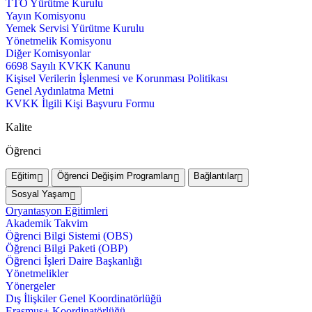
TTO Yürütme Kurulu
Yayın Komisyonu
Yemek Servisi Yürütme Kurulu
Yönetmelik Komisyonu
Diğer Komisyonlar
6698 Sayılı KVKK Kanunu
Kişisel Verilerin İşlenmesi ve Korunması Politikası
Genel Aydınlatma Metni
KVKK İlgili Kişi Başvuru Formu
Kalite
Öğrenci
Eğitim
Öğrenci Değişim Programları
Bağlantılar
Sosyal Yaşam
Oryantasyon Eğitimleri
Akademik Takvim
Öğrenci Bilgi Sistemi (OBS)
Öğrenci Bilgi Paketi (OBP)
Öğrenci İşleri Daire Başkanlığı
Yönetmelikler
Yönergeler
Dış İlişkiler Genel Koordinatörlüğü
Erasmus+ Koordinatörlüğü