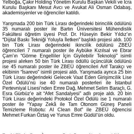
Yelboğa, Çakır Holding Yönetim Kurulu Başkan Vekili ve İcra
Kurulu Başkanı Mesut Avcı ve Avukat Ali Osman Odabaş,
akademisyenler ve öğrenciler katıldı.
Yarışmada 200 bin Türk Lirası değerindeki birincilik ödülünü
35 numaralı poster ile Bartın Üniversitesi Mühendislik
Fakültesi öğretim üyesi Prof. Dr. Hüseyin Bekir Yıldız’ın
“Dijital Baskı Tekniği Yoluyla İletken” başlıklı projesi aldı. 100
bin Türk Lirası değerindeki ikincilik ödülünü ZBEÜ
öğrencileri 7 numaralı poster ile Aybüke Kızılsal ve Ebrar
Çam’ın “Görme Engelliler İçin Giyilebilir Teknoloji” isimli
projesi alırken 50 bin Türk Lirası ödüllü üçüncülük ödülünü
ise 45 numaralı poster ile ZBEÜ öğrencileri Arif Tarakçı ve
ekibinin “İsarevo” isimli projesi aldı. Yarışmada ayrıca 25 bin
Türk Lirası değerindeki Gelecek Vaat Eden Girişimcilik Lise
Özel Ödülü’nü ise 40 numaralı posterleri ile İstanbul
Pertevniyal Lisesi’nden Emre Dağ, Mehmet Selim Baraçlı, G.
Esra Gürbüz’e ait “Afet Sandalyesi” adlı proje aldı. 20 bin
Türk Lirası değerindeki Protokol Özel Ödülü ise 1 numaralı
poster ile “Yapay Zekâ ile Tam Otonom Güneş Paneli
Temizleme Robotu: AI Clean Bot” ile ZBEÜ öğrencisi
Mehmet Furkan Öztaş ve Yunus Emre Güdül’ün oldu.