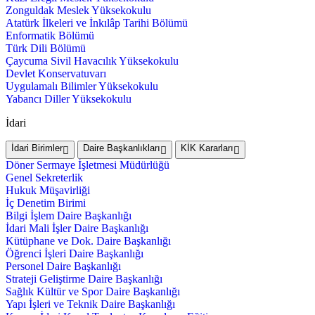
Zonguldak Meslek Yüksekokulu
Atatürk İlkeleri ve İnkılâp Tarihi Bölümü
Enformatik Bölümü
Türk Dili Bölümü
Çaycuma Sivil Havacılık Yüksekokulu
Devlet Konservatuvarı
Uygulamalı Bilimler Yüksekokulu
Yabancı Diller Yüksekokulu
İdari
İdari Birimler
Daire Başkanlıkları
KİK Kararları
Döner Sermaye İşletmesi Müdürlüğü
Genel Sekreterlik
Hukuk Müşavirliği
İç Denetim Birimi
Bilgi İşlem Daire Başkanlığı
İdari Mali İşler Daire Başkanlığı
Kütüphane ve Dok. Daire Başkanlığı
Öğrenci İşleri Daire Başkanlığı
Personel Daire Başkanlığı
Strateji Geliştirme Daire Başkanlığı
Sağlık Kültür ve Spor Daire Başkanlığı
Yapı İşleri ve Teknik Daire Başkanlığı