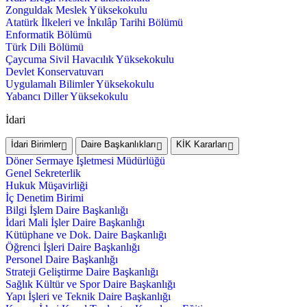
Zonguldak Meslek Yüksekokulu
Atatürk İlkeleri ve İnkılâp Tarihi Bölümü
Enformatik Bölümü
Türk Dili Bölümü
Çaycuma Sivil Havacılık Yüksekokulu
Devlet Konservatuvarı
Uygulamalı Bilimler Yüksekokulu
Yabancı Diller Yüksekokulu
İdari
İdari Birimler
Daire Başkanlıkları
KİK Kararları
Döner Sermaye İşletmesi Müdürlüğü
Genel Sekreterlik
Hukuk Müşavirliği
İç Denetim Birimi
Bilgi İşlem Daire Başkanlığı
İdari Mali İşler Daire Başkanlığı
Kütüphane ve Dok. Daire Başkanlığı
Öğrenci İşleri Daire Başkanlığı
Personel Daire Başkanlığı
Strateji Geliştirme Daire Başkanlığı
Sağlık Kültür ve Spor Daire Başkanlığı
Yapı İşleri ve Teknik Daire Başkanlığı