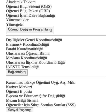
Akademik Takvim
Öğrenci Bilgi Sistemi (OBS)
Öğrenci Bilgi Paketi (OBP)
Öğrenci İşleri Daire Başkanlığı
Yönetmelikler
Yönergeler
Öğrenci Değişim Programları
Dış İlişkiler Genel Koordinatörlüğü
Erasmus+ Koordinatörlüğü
Farabi Koordinatörlüğü
Uluslararası Öğrenci Birimi
Mevlana Koordinatörlüğü
Uluslararası İlişkiler Koordinatörlüğü
IAESTE Temsilciliği
Bağlantılar
Karaelmas Türkçe Öğretimi Uyg. Arş. Mrk.
Kariyer Merkezi
Öğrenci E-posta
E-posta ve Eduroam Şifre Değişikliği
Mezun Bilgi Sistemi
Öğrenciler İçin Sıkça Sorulan Sorular (SSS)
Sosyal Yaşam