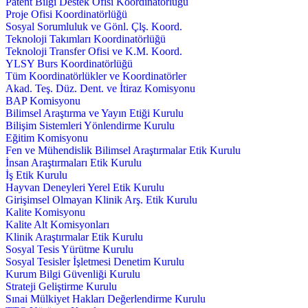
Patent Bilgi Destek Ofisi Koordinatörlüğü
Proje Ofisi Koordinatörlüğü
Sosyal Sorumluluk ve Gönl. Çlş. Koord.
Teknoloji Takımları Koordinatörlüğü
Teknoloji Transfer Ofisi ve K.M. Koord.
YLSY Burs Koordinatörlüğü
Tüm Koordinatörlükler ve Koordinatörler
Akad. Teş. Düz. Dent. ve İtiraz Komisyonu
BAP Komisyonu
Bilimsel Araştırma ve Yayın Etiği Kurulu
Bilişim Sistemleri Yönlendirme Kurulu
Eğitim Komisyonu
Fen ve Mühendislik Bilimsel Araştırmalar Etik Kurulu
İnsan Araştırmaları Etik Kurulu
İş Etik Kurulu
Hayvan Deneyleri Yerel Etik Kurulu
Girişimsel Olmayan Klinik Arş. Etik Kurulu
Kalite Komisyonu
Kalite Alt Komisyonları
Klinik Araştırmalar Etik Kurulu
Sosyal Tesis Yürütme Kurulu
Sosyal Tesisler İşletmesi Denetim Kurulu
Kurum Bilgi Güvenliği Kurulu
Strateji Geliştirme Kurulu
Sınai Mülkiyet Hakları Değerlendirme Kurulu