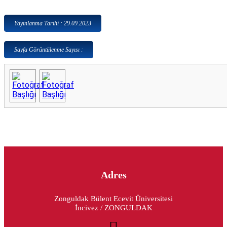
Yayınlanma Tarihi : 29.09.2023
Sayfa Görüntülenme Sayısı :
Adres
Zonguldak Bülent Ecevit Üniversitesi
İncivez / ZONGULDAK