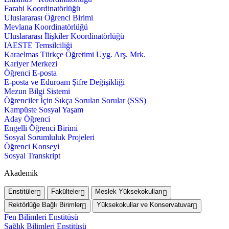
Farabi Koordinatörlüğü
Uluslararası Öğrenci Birimi
Mevlana Koordinatörlüğü
Uluslararası İlişkiler Koordinatörlüğü
IAESTE Temsilciliği
Karaelmas Türkçe Öğretimi Uyg. Arş. Mrk.
Kariyer Merkezi
Öğrenci E-posta
E-posta ve Eduroam Şifre Değişikliği
Mezun Bilgi Sistemi
Öğrenciler İçin Sıkça Sorulan Sorular (SSS)
Kampüste Sosyal Yaşam
Aday Öğrenci
Engelli Öğrenci Birimi
Sosyal Sorumluluk Projeleri
Öğrenci Konseyi
Sosyal Transkript
Akademik
Enstitüler
Fakülteler
Meslek Yüksekokulları
Rektörlüğe Bağlı Birimler
Yüksekokullar ve Konservatuvar
Fen Bilimleri Enstitüsü
Sağlık Bilimleri Enstitüsü