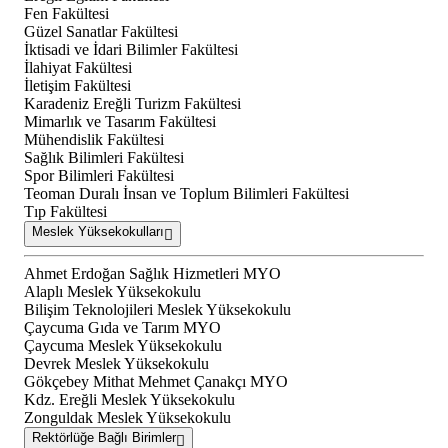
Fen Fakültesi
Güzel Sanatlar Fakültesi
İktisadi ve İdari Bilimler Fakültesi
İlahiyat Fakültesi
İletişim Fakültesi
Karadeniz Ereğli Turizm Fakültesi
Mimarlık ve Tasarım Fakültesi
Mühendislik Fakültesi
Sağlık Bilimleri Fakültesi
Spor Bilimleri Fakültesi
Teoman Duralı İnsan ve Toplum Bilimleri Fakültesi
Tıp Fakültesi
Meslek Yüksekokulları
Ahmet Erdoğan Sağlık Hizmetleri MYO
Alaplı Meslek Yüksekokulu
Bilişim Teknolojileri Meslek Yüksekokulu
Çaycuma Gıda ve Tarım MYO
Çaycuma Meslek Yüksekokulu
Devrek Meslek Yüksekokulu
Gökçebey Mithat Mehmet Çanakçı MYO
Kdz. Ereğli Meslek Yüksekokulu
Zonguldak Meslek Yüksekokulu
Rektörlüğe Bağlı Birimler