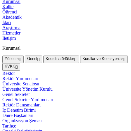
Kurumsal
Kalite
Öğrenci
Akademik
İdari
Araştırma
Hizmetler
İletişim
Kurumsal
Yönetim
Genel
Koordinatörlükler
Kurullar ve Komisyonlar
KVKK
Rektör
Rektör Yardımcıları
Üniversite Senatosu
Üniversite Yönetim Kurulu
Genel Sekreter
Genel Sekreter Yardımcıları
Rektör Danışmanları
İç Denetim Birimi
Daire Başkanları
Organizasyon Şeması
Tarihçe