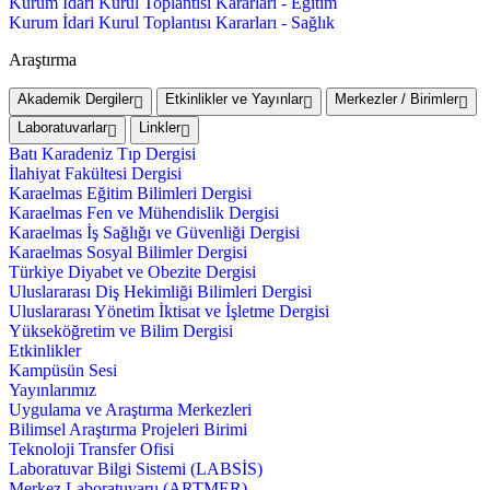
Kurum İdari Kurul Toplantısı Kararları - Eğitim
Kurum İdari Kurul Toplantısı Kararları - Sağlık
Araştırma
Akademik Dergiler
Etkinlikler ve Yayınlar
Merkezler / Birimler
Laboratuvarlar
Linkler
Batı Karadeniz Tıp Dergisi
İlahiyat Fakültesi Dergisi
Karaelmas Eğitim Bilimleri Dergisi
Karaelmas Fen ve Mühendislik Dergisi
Karaelmas İş Sağlığı ve Güvenliği Dergisi
Karaelmas Sosyal Bilimler Dergisi
Türkiye Diyabet ve Obezite Dergisi
Uluslararası Diş Hekimliği Bilimleri Dergisi
Uluslararası Yönetim İktisat ve İşletme Dergisi
Yükseköğretim ve Bilim Dergisi
Etkinlikler
Kampüsün Sesi
Yayınlarımız
Uygulama ve Araştırma Merkezleri
Bilimsel Araştırma Projeleri Birimi
Teknoloji Transfer Ofisi
Laboratuvar Bilgi Sistemi (LABSİS)
Merkez Laboratuvaru (ARTMER)