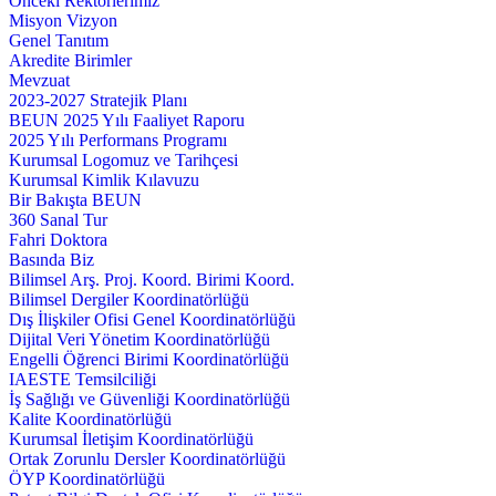
Önceki Rektörlerimiz
Misyon Vizyon
Genel Tanıtım
Akredite Birimler
Mevzuat
2023-2027 Stratejik Planı
BEUN 2025 Yılı Faaliyet Raporu
2025 Yılı Performans Programı
Kurumsal Logomuz ve Tarihçesi
Kurumsal Kimlik Kılavuzu
Bir Bakışta BEUN
360 Sanal Tur
Fahri Doktora
Basında Biz
Bilimsel Arş. Proj. Koord. Birimi Koord.
Bilimsel Dergiler Koordinatörlüğü
Dış İlişkiler Ofisi Genel Koordinatörlüğü
Dijital Veri Yönetim Koordinatörlüğü
Engelli Öğrenci Birimi Koordinatörlüğü
IAESTE Temsilciliği
İş Sağlığı ve Güvenliği Koordinatörlüğü
Kalite Koordinatörlüğü
Kurumsal İletişim Koordinatörlüğü
Ortak Zorunlu Dersler Koordinatörlüğü
ÖYP Koordinatörlüğü