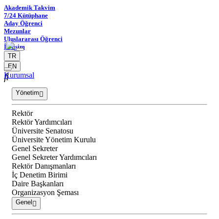
Akademik Takvim
7/24 Kütüphane
Aday Öğrenci
Mezunlar
Uluslararası Öğrenci
İletişim
TR
EN
Kurumsal
Yönetim
Rektör
Rektör Yardımcıları
Üniversite Senatosu
Üniversite Yönetim Kurulu
Genel Sekreter
Genel Sekreter Yardımcıları
Rektör Danışmanları
İç Denetim Birimi
Daire Başkanları
Organizasyon Şeması
Genel