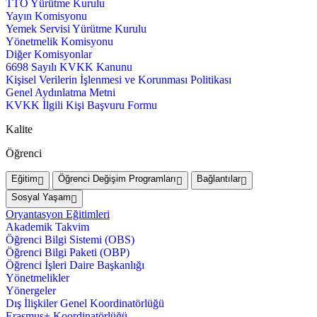
TTO Yürütme Kurulu
Yayın Komisyonu
Yemek Servisi Yürütme Kurulu
Yönetmelik Komisyonu
Diğer Komisyonlar
6698 Sayılı KVKK Kanunu
Kişisel Verilerin İşlenmesi ve Korunması Politikası
Genel Aydınlatma Metni
KVKK İlgili Kişi Başvuru Formu
Kalite
Öğrenci
Eğitim
Öğrenci Değişim Programları
Bağlantılar
Sosyal Yaşam
Oryantasyon Eğitimleri
Akademik Takvim
Öğrenci Bilgi Sistemi (OBS)
Öğrenci Bilgi Paketi (OBP)
Öğrenci İşleri Daire Başkanlığı
Yönetmelikler
Yönergeler
Dış İlişkiler Genel Koordinatörlüğü
Erasmus+ Koordinatörlüğü