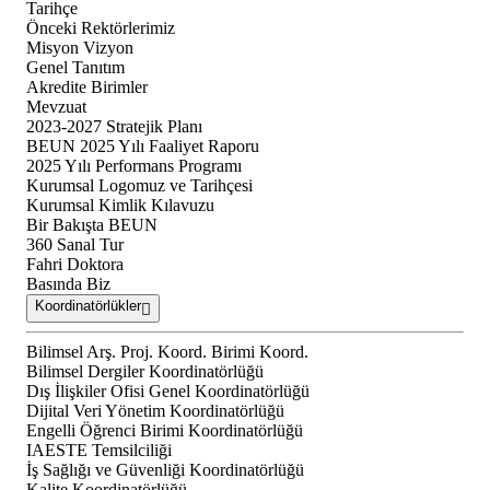
Tarihçe
Önceki Rektörlerimiz
Misyon Vizyon
Genel Tanıtım
Akredite Birimler
Mevzuat
2023-2027 Stratejik Planı
BEUN 2025 Yılı Faaliyet Raporu
2025 Yılı Performans Programı
Kurumsal Logomuz ve Tarihçesi
Kurumsal Kimlik Kılavuzu
Bir Bakışta BEUN
360 Sanal Tur
Fahri Doktora
Basında Biz
Koordinatörlükler
Bilimsel Arş. Proj. Koord. Birimi Koord.
Bilimsel Dergiler Koordinatörlüğü
Dış İlişkiler Ofisi Genel Koordinatörlüğü
Dijital Veri Yönetim Koordinatörlüğü
Engelli Öğrenci Birimi Koordinatörlüğü
IAESTE Temsilciliği
İş Sağlığı ve Güvenliği Koordinatörlüğü
Kalite Koordinatörlüğü