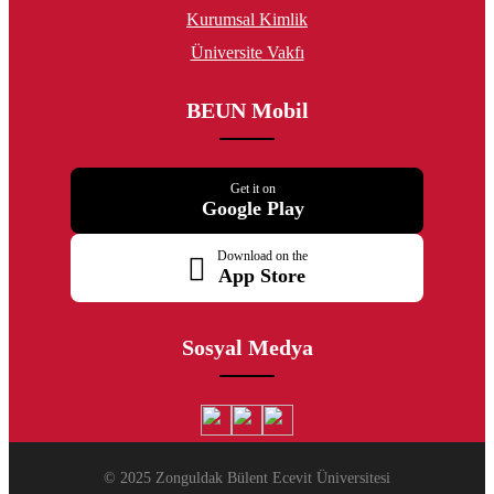
Kurumsal Kimlik
Üniversite Vakfı
BEUN Mobil
Get it on
Google Play
Download on the
App Store
Sosyal Medya
© 2025 Zonguldak Bülent Ecevit Üniversitesi