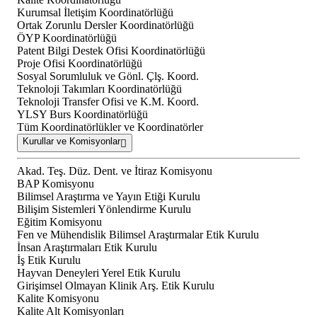
Kurumsal İletişim Koordinatörlüğü
Ortak Zorunlu Dersler Koordinatörlüğü
ÖYP Koordinatörlüğü
Patent Bilgi Destek Ofisi Koordinatörlüğü
Proje Ofisi Koordinatörlüğü
Sosyal Sorumluluk ve Gönl. Çlş. Koord.
Teknoloji Takımları Koordinatörlüğü
Teknoloji Transfer Ofisi ve K.M. Koord.
YLSY Burs Koordinatörlüğü
Tüm Koordinatörlükler ve Koordinatörler
Kurullar ve Komisyonlar
Akad. Teş. Düz. Dent. ve İtiraz Komisyonu
BAP Komisyonu
Bilimsel Araştırma ve Yayın Etiği Kurulu
Bilişim Sistemleri Yönlendirme Kurulu
Eğitim Komisyonu
Fen ve Mühendislik Bilimsel Araştırmalar Etik Kurulu
İnsan Araştırmaları Etik Kurulu
İş Etik Kurulu
Hayvan Deneyleri Yerel Etik Kurulu
Girişimsel Olmayan Klinik Arş. Etik Kurulu
Kalite Komisyonu
Kalite Alt Komisyonları