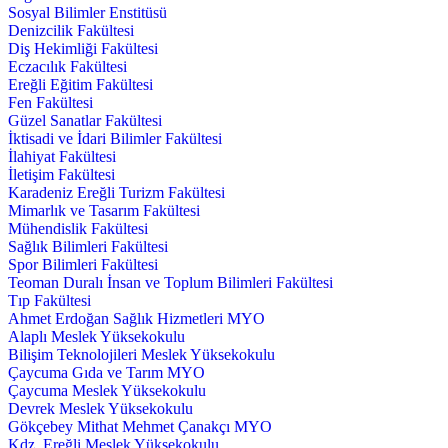
Sosyal Bilimler Enstitüsü
Denizcilik Fakültesi
Diş Hekimliği Fakültesi
Eczacılık Fakültesi
Ereğli Eğitim Fakültesi
Fen Fakültesi
Güzel Sanatlar Fakültesi
İktisadi ve İdari Bilimler Fakültesi
İlahiyat Fakültesi
İletişim Fakültesi
Karadeniz Ereğli Turizm Fakültesi
Mimarlık ve Tasarım Fakültesi
Mühendislik Fakültesi
Sağlık Bilimleri Fakültesi
Spor Bilimleri Fakültesi
Teoman Duralı İnsan ve Toplum Bilimleri Fakültesi
Tıp Fakültesi
Ahmet Erdoğan Sağlık Hizmetleri MYO
Alaplı Meslek Yüksekokulu
Bilişim Teknolojileri Meslek Yüksekokulu
Çaycuma Gıda ve Tarım MYO
Çaycuma Meslek Yüksekokulu
Devrek Meslek Yüksekokulu
Gökçebey Mithat Mehmet Çanakçı MYO
Kdz. Ereğli Meslek Yüksekokulu