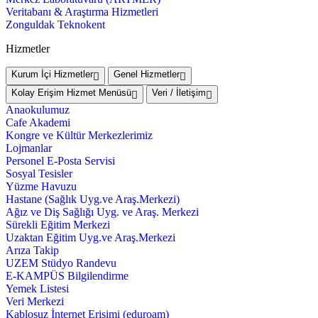
Veritabanı & Araştırma Hizmetleri
Zonguldak Teknokent
Hizmetler
Kurum İçi Hizmetler
Genel Hizmetler
Kolay Erişim Hizmet Menüsü
Veri / İletişim
Anaokulumuz
Cafe Akademi
Kongre ve Kültür Merkezlerimiz
Lojmanlar
Personel E-Posta Servisi
Sosyal Tesisler
Yüzme Havuzu
Hastane (Sağlık Uyg.ve Araş.Merkezi)
Ağız ve Diş Sağlığı Uyg. ve Araş. Merkezi
Sürekli Eğitim Merkezi
Uzaktan Eğitim Uyg.ve Araş.Merkezi
Arıza Takip
UZEM Stüdyo Randevu
E-KAMPÜS Bilgilendirme
Yemek Listesi
Veri Merkezi
Kablosuz İnternet Erişimi (eduroam)