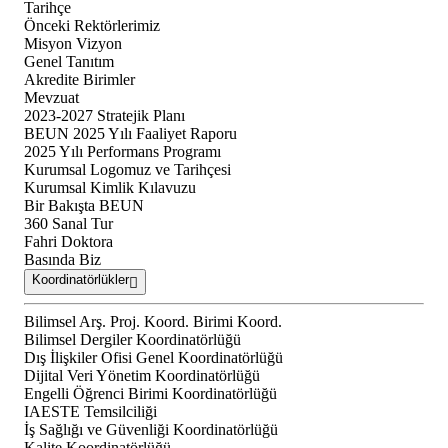
Tarihçe
Önceki Rektörlerimiz
Misyon Vizyon
Genel Tanıtım
Akredite Birimler
Mevzuat
2023-2027 Stratejik Planı
BEUN 2025 Yılı Faaliyet Raporu
2025 Yılı Performans Programı
Kurumsal Logomuz ve Tarihçesi
Kurumsal Kimlik Kılavuzu
Bir Bakışta BEUN
360 Sanal Tur
Fahri Doktora
Basında Biz
Koordinatörlükler
Bilimsel Arş. Proj. Koord. Birimi Koord.
Bilimsel Dergiler Koordinatörlüğü
Dış İlişkiler Ofisi Genel Koordinatörlüğü
Dijital Veri Yönetim Koordinatörlüğü
Engelli Öğrenci Birimi Koordinatörlüğü
IAESTE Temsilciliği
İş Sağlığı ve Güvenliği Koordinatörlüğü
Kalite Koordinatörlüğü