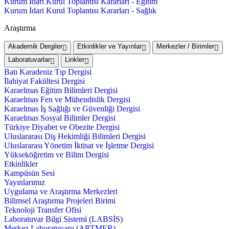
Kurum İdari Kurul Toplantısı Kararları - Eğitim
Kurum İdari Kurul Toplantısı Kararları - Sağlık
Araştırma
Akademik Dergiler
Etkinlikler ve Yayınlar
Merkezler / Birimler
Laboratuvarlar
Linkler
Batı Karadeniz Tıp Dergisi
İlahiyat Fakültesi Dergisi
Karaelmas Eğitim Bilimleri Dergisi
Karaelmas Fen ve Mühendislik Dergisi
Karaelmas İş Sağlığı ve Güvenliği Dergisi
Karaelmas Sosyal Bilimler Dergisi
Türkiye Diyabet ve Obezite Dergisi
Uluslararası Diş Hekimliği Bilimleri Dergisi
Uluslararası Yönetim İktisat ve İşletme Dergisi
Yükseköğretim ve Bilim Dergisi
Etkinlikler
Kampüsün Sesi
Yayınlarımız
Uygulama ve Araştırma Merkezleri
Bilimsel Araştırma Projeleri Birimi
Teknoloji Transfer Ofisi
Laboratuvar Bilgi Sistemi (LABSİS)
Merkez Laboratuvaru (ARTMER)