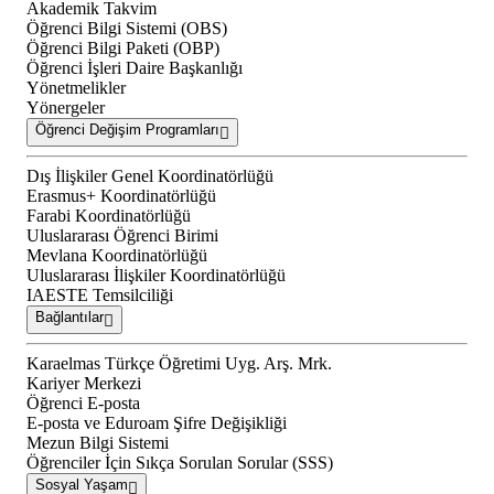
Akademik Takvim
Öğrenci Bilgi Sistemi (OBS)
Öğrenci Bilgi Paketi (OBP)
Öğrenci İşleri Daire Başkanlığı
Yönetmelikler
Yönergeler
Öğrenci Değişim Programları
Dış İlişkiler Genel Koordinatörlüğü
Erasmus+ Koordinatörlüğü
Farabi Koordinatörlüğü
Uluslararası Öğrenci Birimi
Mevlana Koordinatörlüğü
Uluslararası İlişkiler Koordinatörlüğü
IAESTE Temsilciliği
Bağlantılar
Karaelmas Türkçe Öğretimi Uyg. Arş. Mrk.
Kariyer Merkezi
Öğrenci E-posta
E-posta ve Eduroam Şifre Değişikliği
Mezun Bilgi Sistemi
Öğrenciler İçin Sıkça Sorulan Sorular (SSS)
Sosyal Yaşam