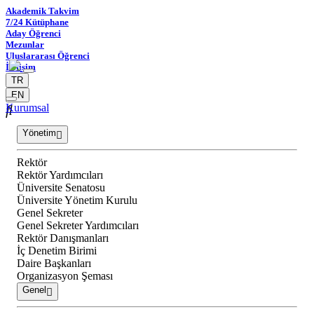
Akademik Takvim
7/24 Kütüphane
Aday Öğrenci
Mezunlar
Uluslararası Öğrenci
İletişim
TR
EN
Kurumsal
Yönetim
Rektör
Rektör Yardımcıları
Üniversite Senatosu
Üniversite Yönetim Kurulu
Genel Sekreter
Genel Sekreter Yardımcıları
Rektör Danışmanları
İç Denetim Birimi
Daire Başkanları
Organizasyon Şeması
Genel