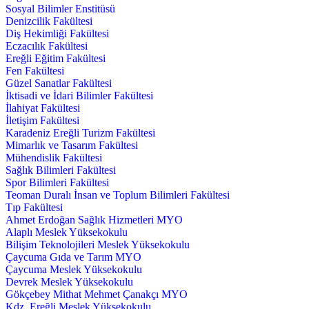
Sosyal Bilimler Enstitüsü
Denizcilik Fakültesi
Diş Hekimliği Fakültesi
Eczacılık Fakültesi
Ereğli Eğitim Fakültesi
Fen Fakültesi
Güzel Sanatlar Fakültesi
İktisadi ve İdari Bilimler Fakültesi
İlahiyat Fakültesi
İletişim Fakültesi
Karadeniz Ereğli Turizm Fakültesi
Mimarlık ve Tasarım Fakültesi
Mühendislik Fakültesi
Sağlık Bilimleri Fakültesi
Spor Bilimleri Fakültesi
Teoman Duralı İnsan ve Toplum Bilimleri Fakültesi
Tıp Fakültesi
Ahmet Erdoğan Sağlık Hizmetleri MYO
Alaplı Meslek Yüksekokulu
Bilişim Teknolojileri Meslek Yüksekokulu
Çaycuma Gıda ve Tarım MYO
Çaycuma Meslek Yüksekokulu
Devrek Meslek Yüksekokulu
Gökçebey Mithat Mehmet Çanakçı MYO
Kdz. Ereğli Meslek Yüksekokulu