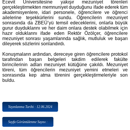
Ecevit Üniversitesine yakışır mezuniyet törenleri
gerçekleştirmekten memnuniyet duyduğunu ifade ederek tüm
akademisyenlere, idari personele, öğrencilere ve öğrenci
ailelerine teşekkürlerini sundu. Öğrencilerin mezuniyet
sonrasında da ZBEÜ’yü temsil edeceklerini, onlarla büyük
gurur duyduklarını ve her daim onlara destek olabilmek için
hazır olduklarını ifade eden Rektör Özölçer, öğrencilere
mezuniyet sonrası yaşamlarında sağlık, mutluluk ve başarı
dileyerek sözlerini sonlandırdı.
Konuşmaların ardından, dereceye giren öğrencilere protokol
tarafından başarı belgeleri takdim edilerek fakülte
birincilerinin adları mezuniyet kütüğüne çakıldı. Mezuniyet
töreni, tüm öğrencilerin mezuniyet yemini etmeleri ve
sonrasında kep atma törenini gerçekleştirmeleriyle son
buldu.
Yayınlanma Tarihi : 12.06.2024
Sayfa Görüntülenme Sayısı :