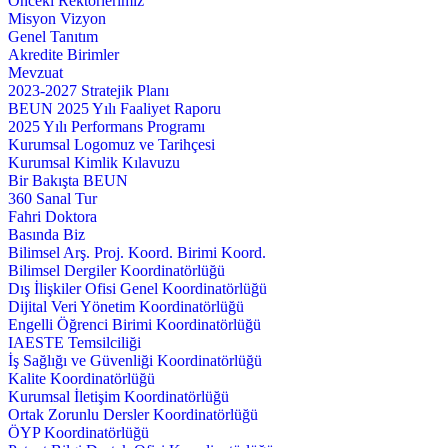
Önceki Rektörlerimiz
Misyon Vizyon
Genel Tanıtım
Akredite Birimler
Mevzuat
2023-2027 Stratejik Planı
BEUN 2025 Yılı Faaliyet Raporu
2025 Yılı Performans Programı
Kurumsal Logomuz ve Tarihçesi
Kurumsal Kimlik Kılavuzu
Bir Bakışta BEUN
360 Sanal Tur
Fahri Doktora
Basında Biz
Bilimsel Arş. Proj. Koord. Birimi Koord.
Bilimsel Dergiler Koordinatörlüğü
Dış İlişkiler Ofisi Genel Koordinatörlüğü
Dijital Veri Yönetim Koordinatörlüğü
Engelli Öğrenci Birimi Koordinatörlüğü
IAESTE Temsilciliği
İş Sağlığı ve Güvenliği Koordinatörlüğü
Kalite Koordinatörlüğü
Kurumsal İletişim Koordinatörlüğü
Ortak Zorunlu Dersler Koordinatörlüğü
ÖYP Koordinatörlüğü