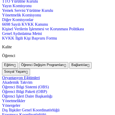
TTO Yürütme Kurulu
Yayın Komisyonu
Yemek Servisi Yürütme Kurulu
Yönetmelik Komisyonu
Diğer Komisyonlar
6698 Sayılı KVKK Kanunu
Kişisel Verilerin İşlenmesi ve Korunması Politikası
Genel Aydınlatma Metni
KVKK İlgili Kişi Başvuru Formu
Kalite
Öğrenci
Eğitim
Öğrenci Değişim Programları
Bağlantılar
Sosyal Yaşam
Oryantasyon Eğitimleri
Akademik Takvim
Öğrenci Bilgi Sistemi (OBS)
Öğrenci Bilgi Paketi (OBP)
Öğrenci İşleri Daire Başkanlığı
Yönetmelikler
Yönergeler
Dış İlişkiler Genel Koordinatörlüğü
Erasmus+ Koordinatörlüğü