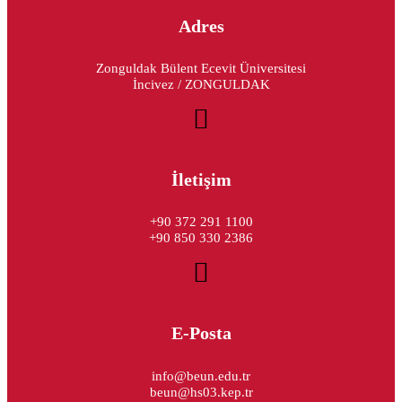
Adres
Zonguldak Bülent Ecevit Üniversitesi
İncivez / ZONGULDAK
İletişim
+90 372 291 1100
+90 850 330 2386
E-Posta
info@beun.edu.tr
beun@hs03.kep.tr