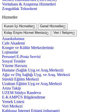
Veritabanı & Araştırma Hizmetleri
Zonguldak Teknokent
Hizmetler
Kurum İçi Hizmetler
Genel Hizmetler
Kolay Erişim Hizmet Menüsü
Veri / İletişim
Anaokulumuz
Cafe Akademi
Kongre ve Kültür Merkezlerimiz
Lojmanlar
Personel E-Posta Servisi
Sosyal Tesisler
Yüzme Havuzu
Hastane (Sağlık Uyg.ve Araş.Merkezi)
Ağız ve Diş Sağlığı Uyg. ve Araş. Merkezi
Sürekli Eğitim Merkezi
Uzaktan Eğitim Uyg.ve Araş.Merkezi
Arıza Takip
UZEM Stüdyo Randevu
E-KAMPÜS Bilgilendirme
Yemek Listesi
Veri Merkezi
Kablosuz İnternet Erişimi (eduroam)