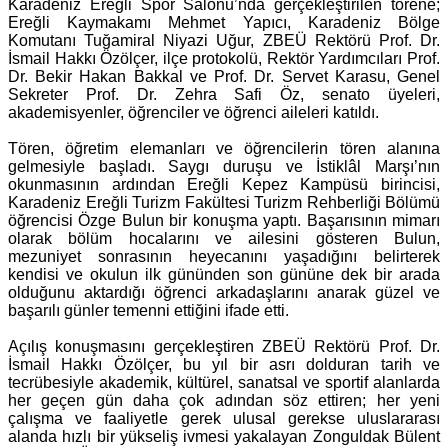
Karadeniz Ereğli Spor Salonu’nda gerçekleştirilen törene;
Ereğli Kaymakamı Mehmet Yapıcı, Karadeniz Bölge
Komutanı Tuğamiral Niyazi Uğur, ZBEÜ Rektörü Prof. Dr.
İsmail Hakkı Özölçer, ilçe protokolü, Rektör Yardımcıları Prof.
Dr. Bekir Hakan Bakkal ve Prof. Dr. Servet Karasu, Genel
Sekreter Prof. Dr. Zehra Safi Öz, senato üyeleri,
akademisyenler, öğrenciler ve öğrenci aileleri katıldı.
Tören, öğretim elemanları ve öğrencilerin tören alanına
gelmesiyle başladı. Saygı duruşu ve İstiklâl Marşı’nın
okunmasının ardından Ereğli Kepez Kampüsü birincisi,
Karadeniz Ereğli Turizm Fakültesi Turizm Rehberliği Bölümü
öğrencisi Özge Bulun bir konuşma yaptı. Başarısının mimarı
olarak bölüm hocalarını ve ailesini gösteren Bulun,
mezuniyet sonrasının heyecanını yaşadığını belirterek
kendisi ve okulun ilk gününden son gününe dek bir arada
olduğunu aktardığı öğrenci arkadaşlarını anarak güzel ve
başarılı günler temenni ettiğini ifade etti.
Açılış konuşmasını gerçekleştiren ZBEÜ Rektörü Prof. Dr.
İsmail Hakkı Özölçer, bu yıl bir asrı dolduran tarih ve
tecrübesiyle akademik, kültürel, sanatsal ve sportif alanlarda
her geçen gün daha çok adından söz ettiren; her yeni
çalışma ve faaliyetle gerek ulusal gerekse uluslararası
alanda hızlı bir yükseliş ivmesi yakalayan Zonguldak Bülent