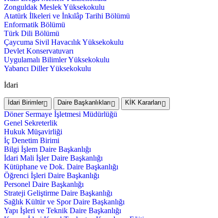
Zonguldak Meslek Yüksekokulu
Atatürk İlkeleri ve İnkılâp Tarihi Bölümü
Enformatik Bölümü
Türk Dili Bölümü
Çaycuma Sivil Havacılık Yüksekokulu
Devlet Konservatuvarı
Uygulamalı Bilimler Yüksekokulu
Yabancı Diller Yüksekokulu
İdari
İdari Birimler
Daire Başkanlıkları
KİK Kararları
Döner Sermaye İşletmesi Müdürlüğü
Genel Sekreterlik
Hukuk Müşavirliği
İç Denetim Birimi
Bilgi İşlem Daire Başkanlığı
İdari Mali İşler Daire Başkanlığı
Kütüphane ve Dok. Daire Başkanlığı
Öğrenci İşleri Daire Başkanlığı
Personel Daire Başkanlığı
Strateji Geliştirme Daire Başkanlığı
Sağlık Kültür ve Spor Daire Başkanlığı
Yapı İşleri ve Teknik Daire Başkanlığı