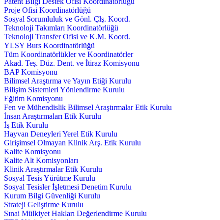
Patent Bilgi Destek Ofisi Koordinatörlüğü
Proje Ofisi Koordinatörlüğü
Sosyal Sorumluluk ve Gönl. Çlş. Koord.
Teknoloji Takımları Koordinatörlüğü
Teknoloji Transfer Ofisi ve K.M. Koord.
YLSY Burs Koordinatörlüğü
Tüm Koordinatörlükler ve Koordinatörler
Akad. Teş. Düz. Dent. ve İtiraz Komisyonu
BAP Komisyonu
Bilimsel Araştırma ve Yayın Etiği Kurulu
Bilişim Sistemleri Yönlendirme Kurulu
Eğitim Komisyonu
Fen ve Mühendislik Bilimsel Araştırmalar Etik Kurulu
İnsan Araştırmaları Etik Kurulu
İş Etik Kurulu
Hayvan Deneyleri Yerel Etik Kurulu
Girişimsel Olmayan Klinik Arş. Etik Kurulu
Kalite Komisyonu
Kalite Alt Komisyonları
Klinik Araştırmalar Etik Kurulu
Sosyal Tesis Yürütme Kurulu
Sosyal Tesisler İşletmesi Denetim Kurulu
Kurum Bilgi Güvenliği Kurulu
Strateji Geliştirme Kurulu
Sınai Mülkiyet Hakları Değerlendirme Kurulu