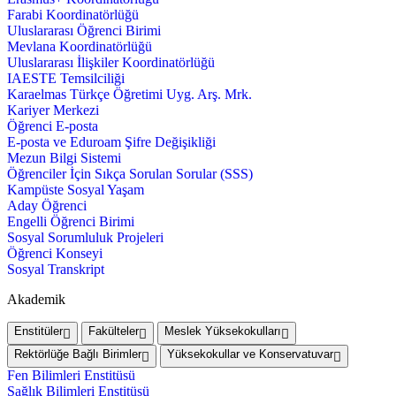
Farabi Koordinatörlüğü
Uluslararası Öğrenci Birimi
Mevlana Koordinatörlüğü
Uluslararası İlişkiler Koordinatörlüğü
IAESTE Temsilciliği
Karaelmas Türkçe Öğretimi Uyg. Arş. Mrk.
Kariyer Merkezi
Öğrenci E-posta
E-posta ve Eduroam Şifre Değişikliği
Mezun Bilgi Sistemi
Öğrenciler İçin Sıkça Sorulan Sorular (SSS)
Kampüste Sosyal Yaşam
Aday Öğrenci
Engelli Öğrenci Birimi
Sosyal Sorumluluk Projeleri
Öğrenci Konseyi
Sosyal Transkript
Akademik
Enstitüler
Fakülteler
Meslek Yüksekokulları
Rektörlüğe Bağlı Birimler
Yüksekokullar ve Konservatuvar
Fen Bilimleri Enstitüsü
Sağlık Bilimleri Enstitüsü