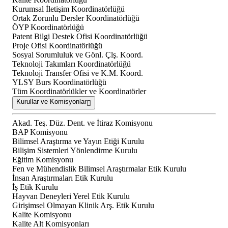
Kurumsal İletişim Koordinatörlüğü
Ortak Zorunlu Dersler Koordinatörlüğü
ÖYP Koordinatörlüğü
Patent Bilgi Destek Ofisi Koordinatörlüğü
Proje Ofisi Koordinatörlüğü
Sosyal Sorumluluk ve Gönl. Çlş. Koord.
Teknoloji Takımları Koordinatörlüğü
Teknoloji Transfer Ofisi ve K.M. Koord.
YLSY Burs Koordinatörlüğü
Tüm Koordinatörlükler ve Koordinatörler
Kurullar ve Komisyonlar
Akad. Teş. Düz. Dent. ve İtiraz Komisyonu
BAP Komisyonu
Bilimsel Araştırma ve Yayın Etiği Kurulu
Bilişim Sistemleri Yönlendirme Kurulu
Eğitim Komisyonu
Fen ve Mühendislik Bilimsel Araştırmalar Etik Kurulu
İnsan Araştırmaları Etik Kurulu
İş Etik Kurulu
Hayvan Deneyleri Yerel Etik Kurulu
Girişimsel Olmayan Klinik Arş. Etik Kurulu
Kalite Komisyonu
Kalite Alt Komisyonları