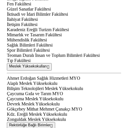
Fen Fakültesi
Güzel Sanatlar Fakültesi
İktisadi ve İdari Bilimler Fakültesi
İlahiyat Fakültesi
İletişim Fakültesi
Karadeniz Ereğli Turizm Fakültesi
Mimarlık ve Tasarım Fakültesi
Mühendislik Fakültesi
Sağlık Bilimleri Fakültesi
Spor Bilimleri Fakültesi
Teoman Duralı İnsan ve Toplum Bilimleri Fakültesi
Tıp Fakültesi
Meslek Yüksekokulları
Ahmet Erdoğan Sağlık Hizmetleri MYO
Alaplı Meslek Yüksekokulu
Bilişim Teknolojileri Meslek Yüksekokulu
Çaycuma Gıda ve Tarım MYO
Çaycuma Meslek Yüksekokulu
Devrek Meslek Yüksekokulu
Gökçebey Mithat Mehmet Çanakçı MYO
Kdz. Ereğli Meslek Yüksekokulu
Zonguldak Meslek Yüksekokulu
Rektörlüğe Bağlı Birimler