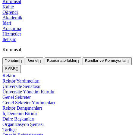
Kurumsal
Kalite
Öğrenci
Akademik
İdari
Araştırma
Hizmetler
İletişim
Kurumsal
Yönetim
Genel
Koordinatörlükler
Kurullar ve Komisyonlar
KVKK
Rektör
Rektör Yardımcıları
Üniversite Senatosu
Üniversite Yönetim Kurulu
Genel Sekreter
Genel Sekreter Yardımcıları
Rektör Danışmanları
İç Denetim Birimi
Daire Başkanları
Organizasyon Şeması
Tarihçe