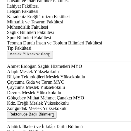
İktisadi ve İdari Bilimler Fakültesi
İlahiyat Fakültesi
İletişim Fakültesi
Karadeniz Ereğli Turizm Fakültesi
Mimarlık ve Tasarım Fakültesi
Mühendislik Fakültesi
Sağlık Bilimleri Fakültesi
Spor Bilimleri Fakültesi
Teoman Duralı İnsan ve Toplum Bilimleri Fakültesi
Tıp Fakültesi
Meslek Yüksekokulları
Ahmet Erdoğan Sağlık Hizmetleri MYO
Alaplı Meslek Yüksekokulu
Bilişim Teknolojileri Meslek Yüksekokulu
Çaycuma Gıda ve Tarım MYO
Çaycuma Meslek Yüksekokulu
Devrek Meslek Yüksekokulu
Gökçebey Mithat Mehmet Çanakçı MYO
Kdz. Ereğli Meslek Yüksekokulu
Zonguldak Meslek Yüksekokulu
Rektörlüğe Bağlı Birimler
Atatürk İlkeleri ve İnkılâp Tarihi Bölümü