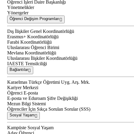
Öğrenci İşleri Daire Başkanlığı
Yönetmelikler
Yönergeler
Öğrenci Değişim Programları
Dış İlişkiler Genel Koordinatörlüğü
Erasmus+ Koordinatörlüğü
Farabi Koordinatörlüğü
Uluslararası Öğrenci Birimi
Mevlana Koordinatörlüğü
Uluslararası İlişkiler Koordinatörlüğü
IAESTE Temsilciliği
Bağlantılar
Karaelmas Türkçe Öğretimi Uyg. Arş. Mrk.
Kariyer Merkezi
Öğrenci E-posta
E-posta ve Eduroam Şifre Değişikliği
Mezun Bilgi Sistemi
Öğrenciler İçin Sıkça Sorulan Sorular (SSS)
Sosyal Yaşam
Kampüste Sosyal Yaşam
Aday Öğrenci