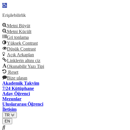
Open
toolbar
Erişilebilirlik
Metni Büyüt
Metni Küçült
Gri tonlama
Yüksek Contrast
Düşük Contrast
Açık Arkaplan
Linklerin altını çiz
Okunabilir Yazı Tipi
Reset
Bize ulaşın
Akademik Takvim
7/24 Kütüphane
Aday Öğrenci
Mezunlar
Uluslararası Öğrenci
İletişim
TR
EN