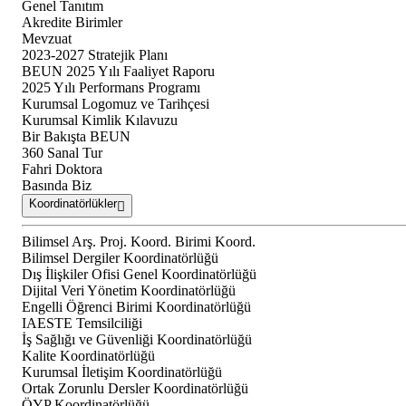
Genel Tanıtım
Akredite Birimler
Mevzuat
2023-2027 Stratejik Planı
BEUN 2025 Yılı Faaliyet Raporu
2025 Yılı Performans Programı
Kurumsal Logomuz ve Tarihçesi
Kurumsal Kimlik Kılavuzu
Bir Bakışta BEUN
360 Sanal Tur
Fahri Doktora
Basında Biz
Koordinatörlükler
Bilimsel Arş. Proj. Koord. Birimi Koord.
Bilimsel Dergiler Koordinatörlüğü
Dış İlişkiler Ofisi Genel Koordinatörlüğü
Dijital Veri Yönetim Koordinatörlüğü
Engelli Öğrenci Birimi Koordinatörlüğü
IAESTE Temsilciliği
İş Sağlığı ve Güvenliği Koordinatörlüğü
Kalite Koordinatörlüğü
Kurumsal İletişim Koordinatörlüğü
Ortak Zorunlu Dersler Koordinatörlüğü
ÖYP Koordinatörlüğü