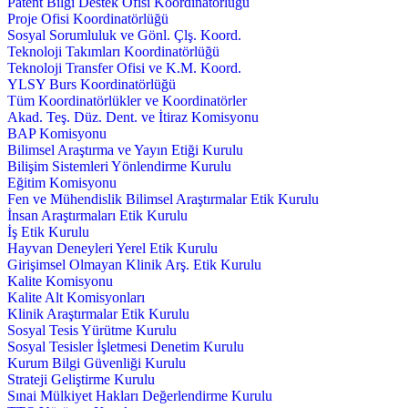
Patent Bilgi Destek Ofisi Koordinatörlüğü
Proje Ofisi Koordinatörlüğü
Sosyal Sorumluluk ve Gönl. Çlş. Koord.
Teknoloji Takımları Koordinatörlüğü
Teknoloji Transfer Ofisi ve K.M. Koord.
YLSY Burs Koordinatörlüğü
Tüm Koordinatörlükler ve Koordinatörler
Akad. Teş. Düz. Dent. ve İtiraz Komisyonu
BAP Komisyonu
Bilimsel Araştırma ve Yayın Etiği Kurulu
Bilişim Sistemleri Yönlendirme Kurulu
Eğitim Komisyonu
Fen ve Mühendislik Bilimsel Araştırmalar Etik Kurulu
İnsan Araştırmaları Etik Kurulu
İş Etik Kurulu
Hayvan Deneyleri Yerel Etik Kurulu
Girişimsel Olmayan Klinik Arş. Etik Kurulu
Kalite Komisyonu
Kalite Alt Komisyonları
Klinik Araştırmalar Etik Kurulu
Sosyal Tesis Yürütme Kurulu
Sosyal Tesisler İşletmesi Denetim Kurulu
Kurum Bilgi Güvenliği Kurulu
Strateji Geliştirme Kurulu
Sınai Mülkiyet Hakları Değerlendirme Kurulu