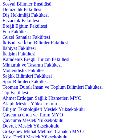
Sosyal Bilimler Enstitüsü
Denizcilik Fakültesi
Diş Hekimliği Fakültesi
Eczacılık Fakültesi
Ereğli Eğitim Fakültesi
Fen Fakültesi
Güzel Sanatlar Fakültesi
İktisadi ve İdari Bilimler Fakültesi
İlahiyat Fakültesi
İletişim Fakültesi
Karadeniz Ereğli Turizm Fakültesi
Mimarlık ve Tasarım Fakültesi
Mühendislik Fakültesi
Sağlık Bilimleri Fakültesi
Spor Bilimleri Fakültesi
Teoman Duralı İnsan ve Toplum Bilimleri Fakültesi
Tıp Fakültesi
Ahmet Erdoğan Sağlık Hizmetleri MYO
Alaplı Meslek Yüksekokulu
Bilişim Teknolojileri Meslek Yüksekokulu
Çaycuma Gıda ve Tarım MYO
Çaycuma Meslek Yüksekokulu
Devrek Meslek Yüksekokulu
Gökçebey Mithat Mehmet Çanakçı MYO
Kdz. Ereğli Meslek Yüksekokulu