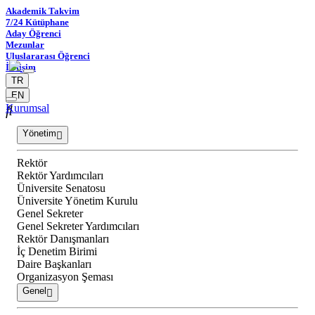
Akademik Takvim
7/24 Kütüphane
Aday Öğrenci
Mezunlar
Uluslararası Öğrenci
İletişim
TR
EN
Kurumsal
Yönetim
Rektör
Rektör Yardımcıları
Üniversite Senatosu
Üniversite Yönetim Kurulu
Genel Sekreter
Genel Sekreter Yardımcıları
Rektör Danışmanları
İç Denetim Birimi
Daire Başkanları
Organizasyon Şeması
Genel