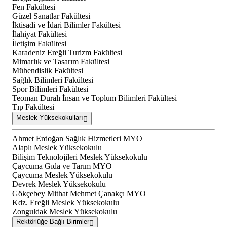
Fen Fakültesi
Güzel Sanatlar Fakültesi
İktisadi ve İdari Bilimler Fakültesi
İlahiyat Fakültesi
İletişim Fakültesi
Karadeniz Ereğli Turizm Fakültesi
Mimarlık ve Tasarım Fakültesi
Mühendislik Fakültesi
Sağlık Bilimleri Fakültesi
Spor Bilimleri Fakültesi
Teoman Duralı İnsan ve Toplum Bilimleri Fakültesi
Tıp Fakültesi
Meslek Yüksekokulları
Ahmet Erdoğan Sağlık Hizmetleri MYO
Alaplı Meslek Yüksekokulu
Bilişim Teknolojileri Meslek Yüksekokulu
Çaycuma Gıda ve Tarım MYO
Çaycuma Meslek Yüksekokulu
Devrek Meslek Yüksekokulu
Gökçebey Mithat Mehmet Çanakçı MYO
Kdz. Ereğli Meslek Yüksekokulu
Zonguldak Meslek Yüksekokulu
Rektörlüğe Bağlı Birimler