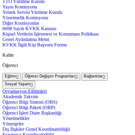
TTO Yürütme Kurulu
Yayın Komisyonu
Yemek Servisi Yürütme Kurulu
Yönetmelik Komisyonu
Diğer Komisyonlar
6698 Sayılı KVKK Kanunu
Kişisel Verilerin İşlenmesi ve Korunması Politikası
Genel Aydınlatma Metni
KVKK İlgili Kişi Başvuru Formu
Kalite
Öğrenci
Eğitim
Öğrenci Değişim Programları
Bağlantılar
Sosyal Yaşam
Oryantasyon Eğitimleri
Akademik Takvim
Öğrenci Bilgi Sistemi (OBS)
Öğrenci Bilgi Paketi (OBP)
Öğrenci İşleri Daire Başkanlığı
Yönetmelikler
Yönergeler
Dış İlişkiler Genel Koordinatörlüğü
Erasmus+ Koordinatörlüğü