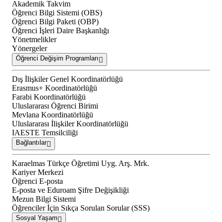
Akademik Takvim
Öğrenci Bilgi Sistemi (OBS)
Öğrenci Bilgi Paketi (OBP)
Öğrenci İşleri Daire Başkanlığı
Yönetmelikler
Yönergeler
Öğrenci Değişim Programları
Dış İlişkiler Genel Koordinatörlüğü
Erasmus+ Koordinatörlüğü
Farabi Koordinatörlüğü
Uluslararası Öğrenci Birimi
Mevlana Koordinatörlüğü
Uluslararası İlişkiler Koordinatörlüğü
IAESTE Temsilciliği
Bağlantılar
Karaelmas Türkçe Öğretimi Uyg. Arş. Mrk.
Kariyer Merkezi
Öğrenci E-posta
E-posta ve Eduroam Şifre Değişikliği
Mezun Bilgi Sistemi
Öğrenciler İçin Sıkça Sorulan Sorular (SSS)
Sosyal Yaşam