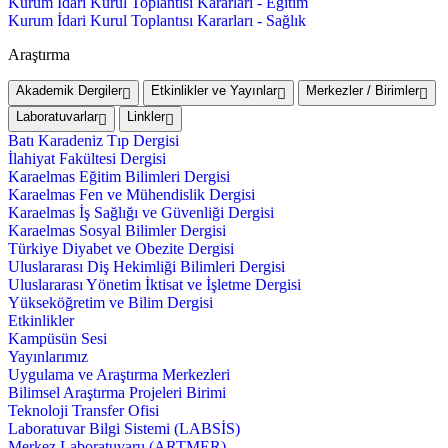
Kurum İdari Kurul Toplantısı Kararları - Eğitim
Kurum İdari Kurul Toplantısı Kararları - Sağlık
Araştırma
Akademik Dergiler
Etkinlikler ve Yayınlar
Merkezler / Birimler
Laboratuvarlar
Linkler
Batı Karadeniz Tıp Dergisi
İlahiyat Fakültesi Dergisi
Karaelmas Eğitim Bilimleri Dergisi
Karaelmas Fen ve Mühendislik Dergisi
Karaelmas İş Sağlığı ve Güvenliği Dergisi
Karaelmas Sosyal Bilimler Dergisi
Türkiye Diyabet ve Obezite Dergisi
Uluslararası Diş Hekimliği Bilimleri Dergisi
Uluslararası Yönetim İktisat ve İşletme Dergisi
Yükseköğretim ve Bilim Dergisi
Etkinlikler
Kampüsün Sesi
Yayınlarımız
Uygulama ve Araştırma Merkezleri
Bilimsel Araştırma Projeleri Birimi
Teknoloji Transfer Ofisi
Laboratuvar Bilgi Sistemi (LABSİS)
Merkez Laboratuvaru (ARTMER)