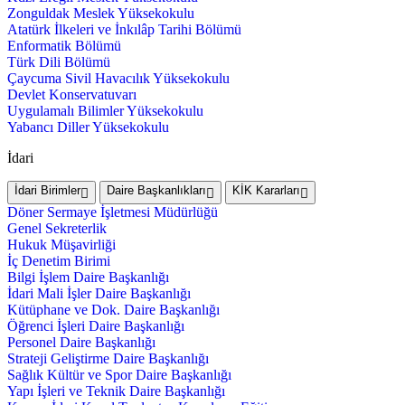
Zonguldak Meslek Yüksekokulu
Atatürk İlkeleri ve İnkılâp Tarihi Bölümü
Enformatik Bölümü
Türk Dili Bölümü
Çaycuma Sivil Havacılık Yüksekokulu
Devlet Konservatuvarı
Uygulamalı Bilimler Yüksekokulu
Yabancı Diller Yüksekokulu
İdari
İdari Birimler
Daire Başkanlıkları
KİK Kararları
Döner Sermaye İşletmesi Müdürlüğü
Genel Sekreterlik
Hukuk Müşavirliği
İç Denetim Birimi
Bilgi İşlem Daire Başkanlığı
İdari Mali İşler Daire Başkanlığı
Kütüphane ve Dok. Daire Başkanlığı
Öğrenci İşleri Daire Başkanlığı
Personel Daire Başkanlığı
Strateji Geliştirme Daire Başkanlığı
Sağlık Kültür ve Spor Daire Başkanlığı
Yapı İşleri ve Teknik Daire Başkanlığı