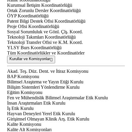
Kurumsal İletişim Koordinatörlüğü
Ortak Zorunlu Dersler Koordinatörlüğü
ÖYP Koordinatörlüğü
Patent Bilgi Destek Ofisi Koordinatörlüğü
Proje Ofisi Koordinatörlüğü
Sosyal Sorumluluk ve Gönl. Çlş. Koord.
Teknoloji Takımları Koordinatörlüğü
Teknoloji Transfer Ofisi ve K.M. Koord.
YLSY Burs Koordinatörlüğü
Tüm Koordinatörlükler ve Koordinatörler
Kurullar ve Komisyonlar
Akad. Teş. Düz. Dent. ve İtiraz Komisyonu
BAP Komisyonu
Bilimsel Araştırma ve Yayın Etiği Kurulu
Bilişim Sistemleri Yönlendirme Kurulu
Eğitim Komisyonu
Fen ve Mühendislik Bilimsel Araştırmalar Etik Kurulu
İnsan Araştırmaları Etik Kurulu
İş Etik Kurulu
Hayvan Deneyleri Yerel Etik Kurulu
Girişimsel Olmayan Klinik Arş. Etik Kurulu
Kalite Komisyonu
Kalite Alt Komisyonları