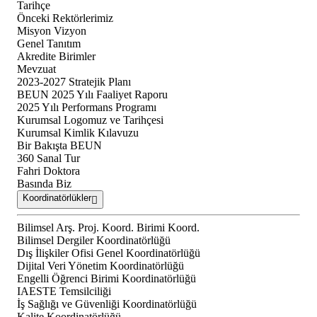
Tarihçe
Önceki Rektörlerimiz
Misyon Vizyon
Genel Tanıtım
Akredite Birimler
Mevzuat
2023-2027 Stratejik Planı
BEUN 2025 Yılı Faaliyet Raporu
2025 Yılı Performans Programı
Kurumsal Logomuz ve Tarihçesi
Kurumsal Kimlik Kılavuzu
Bir Bakışta BEUN
360 Sanal Tur
Fahri Doktora
Basında Biz
Koordinatörlükler
Bilimsel Arş. Proj. Koord. Birimi Koord.
Bilimsel Dergiler Koordinatörlüğü
Dış İlişkiler Ofisi Genel Koordinatörlüğü
Dijital Veri Yönetim Koordinatörlüğü
Engelli Öğrenci Birimi Koordinatörlüğü
IAESTE Temsilciliği
İş Sağlığı ve Güvenliği Koordinatörlüğü
Kalite Koordinatörlüğü