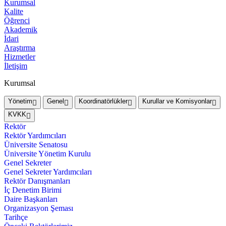
Kurumsal
Kalite
Öğrenci
Akademik
İdari
Araştırma
Hizmetler
İletişim
Kurumsal
Yönetim
Genel
Koordinatörlükler
Kurullar ve Komisyonlar
KVKK
Rektör
Rektör Yardımcıları
Üniversite Senatosu
Üniversite Yönetim Kurulu
Genel Sekreter
Genel Sekreter Yardımcıları
Rektör Danışmanları
İç Denetim Birimi
Daire Başkanları
Organizasyon Şeması
Tarihçe