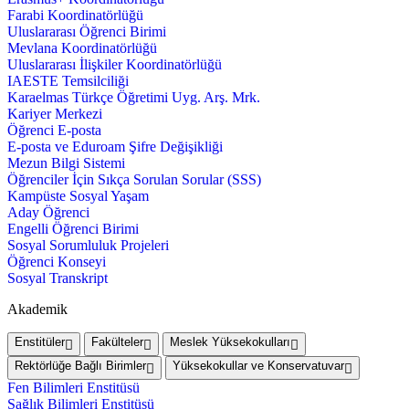
Farabi Koordinatörlüğü
Uluslararası Öğrenci Birimi
Mevlana Koordinatörlüğü
Uluslararası İlişkiler Koordinatörlüğü
IAESTE Temsilciliği
Karaelmas Türkçe Öğretimi Uyg. Arş. Mrk.
Kariyer Merkezi
Öğrenci E-posta
E-posta ve Eduroam Şifre Değişikliği
Mezun Bilgi Sistemi
Öğrenciler İçin Sıkça Sorulan Sorular (SSS)
Kampüste Sosyal Yaşam
Aday Öğrenci
Engelli Öğrenci Birimi
Sosyal Sorumluluk Projeleri
Öğrenci Konseyi
Sosyal Transkript
Akademik
Enstitüler
Fakülteler
Meslek Yüksekokulları
Rektörlüğe Bağlı Birimler
Yüksekokullar ve Konservatuvar
Fen Bilimleri Enstitüsü
Sağlık Bilimleri Enstitüsü