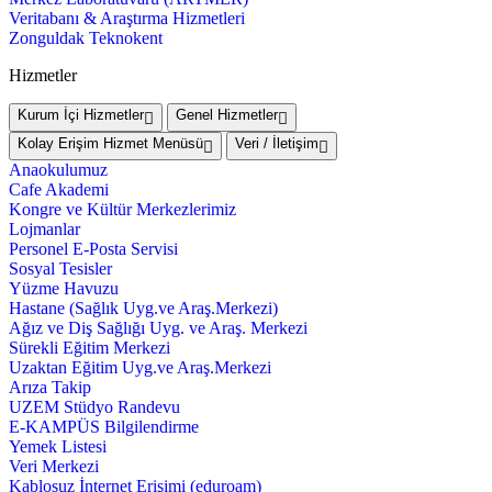
Veritabanı & Araştırma Hizmetleri
Zonguldak Teknokent
Hizmetler
Kurum İçi Hizmetler
Genel Hizmetler
Kolay Erişim Hizmet Menüsü
Veri / İletişim
Anaokulumuz
Cafe Akademi
Kongre ve Kültür Merkezlerimiz
Lojmanlar
Personel E-Posta Servisi
Sosyal Tesisler
Yüzme Havuzu
Hastane (Sağlık Uyg.ve Araş.Merkezi)
Ağız ve Diş Sağlığı Uyg. ve Araş. Merkezi
Sürekli Eğitim Merkezi
Uzaktan Eğitim Uyg.ve Araş.Merkezi
Arıza Takip
UZEM Stüdyo Randevu
E-KAMPÜS Bilgilendirme
Yemek Listesi
Veri Merkezi
Kablosuz İnternet Erişimi (eduroam)