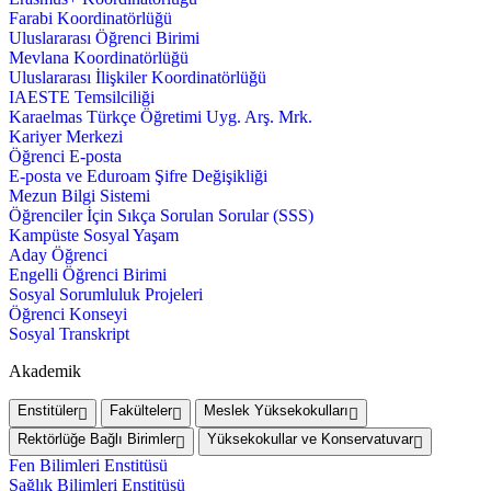
Farabi Koordinatörlüğü
Uluslararası Öğrenci Birimi
Mevlana Koordinatörlüğü
Uluslararası İlişkiler Koordinatörlüğü
IAESTE Temsilciliği
Karaelmas Türkçe Öğretimi Uyg. Arş. Mrk.
Kariyer Merkezi
Öğrenci E-posta
E-posta ve Eduroam Şifre Değişikliği
Mezun Bilgi Sistemi
Öğrenciler İçin Sıkça Sorulan Sorular (SSS)
Kampüste Sosyal Yaşam
Aday Öğrenci
Engelli Öğrenci Birimi
Sosyal Sorumluluk Projeleri
Öğrenci Konseyi
Sosyal Transkript
Akademik
Enstitüler
Fakülteler
Meslek Yüksekokulları
Rektörlüğe Bağlı Birimler
Yüksekokullar ve Konservatuvar
Fen Bilimleri Enstitüsü
Sağlık Bilimleri Enstitüsü