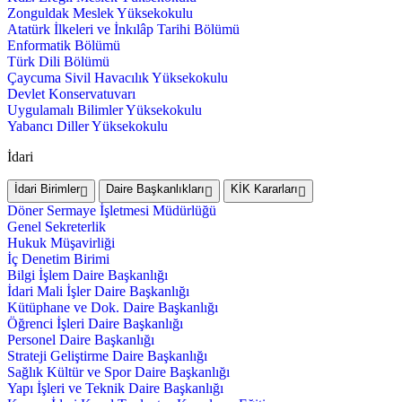
Zonguldak Meslek Yüksekokulu
Atatürk İlkeleri ve İnkılâp Tarihi Bölümü
Enformatik Bölümü
Türk Dili Bölümü
Çaycuma Sivil Havacılık Yüksekokulu
Devlet Konservatuvarı
Uygulamalı Bilimler Yüksekokulu
Yabancı Diller Yüksekokulu
İdari
İdari Birimler
Daire Başkanlıkları
KİK Kararları
Döner Sermaye İşletmesi Müdürlüğü
Genel Sekreterlik
Hukuk Müşavirliği
İç Denetim Birimi
Bilgi İşlem Daire Başkanlığı
İdari Mali İşler Daire Başkanlığı
Kütüphane ve Dok. Daire Başkanlığı
Öğrenci İşleri Daire Başkanlığı
Personel Daire Başkanlığı
Strateji Geliştirme Daire Başkanlığı
Sağlık Kültür ve Spor Daire Başkanlığı
Yapı İşleri ve Teknik Daire Başkanlığı