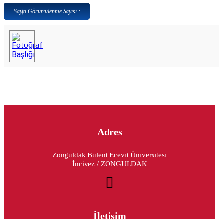
Sayfa Görüntülenme Sayısı :
Adres
Zonguldak Bülent Ecevit Üniversitesi
İncivez / ZONGULDAK
İletişim