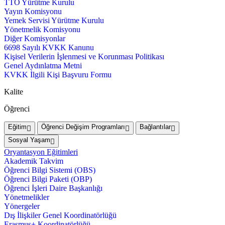
TTO Yürütme Kurulu
Yayın Komisyonu
Yemek Servisi Yürütme Kurulu
Yönetmelik Komisyonu
Diğer Komisyonlar
6698 Sayılı KVKK Kanunu
Kişisel Verilerin İşlenmesi ve Korunması Politikası
Genel Aydınlatma Metni
KVKK İlgili Kişi Başvuru Formu
Kalite
Öğrenci
Eğitim
Öğrenci Değişim Programları
Bağlantılar
Sosyal Yaşam
Oryantasyon Eğitimleri
Akademik Takvim
Öğrenci Bilgi Sistemi (OBS)
Öğrenci Bilgi Paketi (OBP)
Öğrenci İşleri Daire Başkanlığı
Yönetmelikler
Yönergeler
Dış İlişkiler Genel Koordinatörlüğü
Erasmus+ Koordinatörlüğü