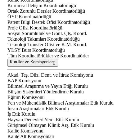
Kurumsal İletişim Koordinatörlüğü
Ortak Zorunlu Dersler Koordinatörlüğü
ÖYP Koordinatörlüğü
Patent Bilgi Destek Ofisi Koordinatörlüğü
Proje Ofisi Koordinatörlüğü
Sosyal Sorumluluk ve Gönl. Çlş. Koord.
Teknoloji Takımları Koordinatörlüğü
Teknoloji Transfer Ofisi ve K.M. Koord.
YLSY Burs Koordinatörlüğü
Tüm Koordinatörlükler ve Koordinatörler
Kurullar ve Komisyonlar
Akad. Teş. Düz. Dent. ve İtiraz Komisyonu
BAP Komisyonu
Bilimsel Araştırma ve Yayın Etiği Kurulu
Bilişim Sistemleri Yönlendirme Kurulu
Eğitim Komisyonu
Fen ve Mühendislik Bilimsel Araştırmalar Etik Kurulu
İnsan Araştırmaları Etik Kurulu
İş Etik Kurulu
Hayvan Deneyleri Yerel Etik Kurulu
Girişimsel Olmayan Klinik Arş. Etik Kurulu
Kalite Komisyonu
Kalite Alt Komisyonları