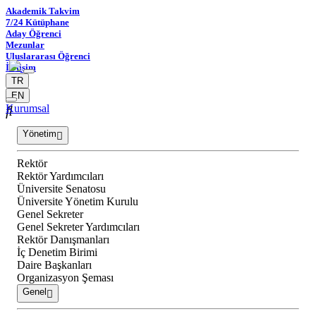
Akademik Takvim
7/24 Kütüphane
Aday Öğrenci
Mezunlar
Uluslararası Öğrenci
İletişim
TR
EN
Kurumsal
Yönetim
Rektör
Rektör Yardımcıları
Üniversite Senatosu
Üniversite Yönetim Kurulu
Genel Sekreter
Genel Sekreter Yardımcıları
Rektör Danışmanları
İç Denetim Birimi
Daire Başkanları
Organizasyon Şeması
Genel