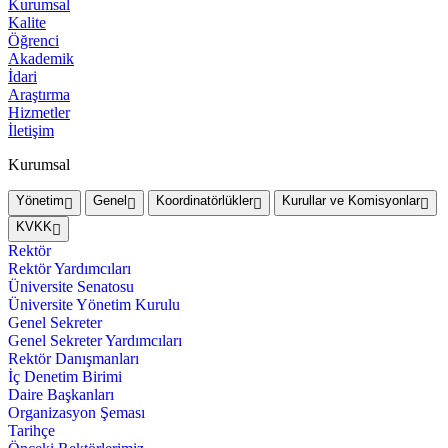
Kurumsal
Kalite
Öğrenci
Akademik
İdari
Araştırma
Hizmetler
İletişim
Kurumsal
Yönetim
Genel
Koordinatörlükler
Kurullar ve Komisyonlar
KVKK
Rektör
Rektör Yardımcıları
Üniversite Senatosu
Üniversite Yönetim Kurulu
Genel Sekreter
Genel Sekreter Yardımcıları
Rektör Danışmanları
İç Denetim Birimi
Daire Başkanları
Organizasyon Şeması
Tarihçe