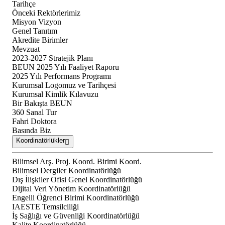
Tarihçe
Önceki Rektörlerimiz
Misyon Vizyon
Genel Tanıtım
Akredite Birimler
Mevzuat
2023-2027 Stratejik Planı
BEUN 2025 Yılı Faaliyet Raporu
2025 Yılı Performans Programı
Kurumsal Logomuz ve Tarihçesi
Kurumsal Kimlik Kılavuzu
Bir Bakışta BEUN
360 Sanal Tur
Fahri Doktora
Basında Biz
Koordinatörlükler
Bilimsel Arş. Proj. Koord. Birimi Koord.
Bilimsel Dergiler Koordinatörlüğü
Dış İlişkiler Ofisi Genel Koordinatörlüğü
Dijital Veri Yönetim Koordinatörlüğü
Engelli Öğrenci Birimi Koordinatörlüğü
IAESTE Temsilciliği
İş Sağlığı ve Güvenliği Koordinatörlüğü
Kalite Koordinatörlüğü