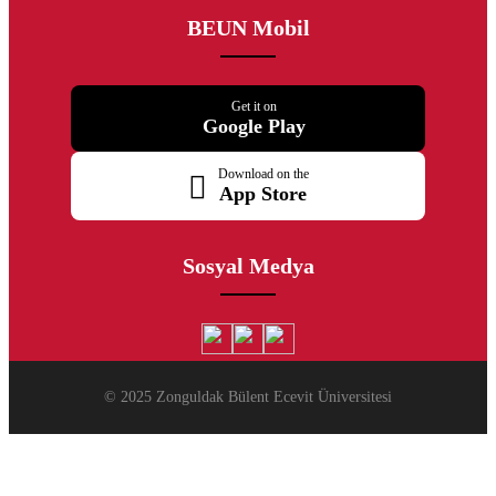
BEUN Mobil
Get it on
Google Play
Download on the
App Store
Sosyal Medya
© 2025 Zonguldak Bülent Ecevit Üniversitesi