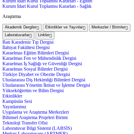
Kurum İdari Kurul Toplantısı Kararları - Eğitim
Kurum İdari Kurul Toplantısı Kararları - Sağlık
Araştırma
Akademik Dergiler
Etkinlikler ve Yayınlar
Merkezler / Birimler
Laboratuvarlar
Linkler
Batı Karadeniz Tıp Dergisi
İlahiyat Fakültesi Dergisi
Karaelmas Eğitim Bilimleri Dergisi
Karaelmas Fen ve Mühendislik Dergisi
Karaelmas İş Sağlığı ve Güvenliği Dergisi
Karaelmas Sosyal Bilimler Dergisi
Türkiye Diyabet ve Obezite Dergisi
Uluslararası Diş Hekimliği Bilimleri Dergisi
Uluslararası Yönetim İktisat ve İşletme Dergisi
Yükseköğretim ve Bilim Dergisi
Etkinlikler
Kampüsün Sesi
Yayınlarımız
Uygulama ve Araştırma Merkezleri
Bilimsel Araştırma Projeleri Birimi
Teknoloji Transfer Ofisi
Laboratuvar Bilgi Sistemi (LABSİS)
Merkez Laboratuvaru (ARTMER)