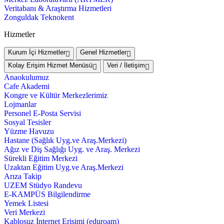
Veritabanı & Araştırma Hizmetleri
Zonguldak Teknokent
Hizmetler
Kurum İçi Hizmetler
Genel Hizmetler
Kolay Erişim Hizmet Menüsü
Veri / İletişim
Anaokulumuz
Cafe Akademi
Kongre ve Kültür Merkezlerimiz
Lojmanlar
Personel E-Posta Servisi
Sosyal Tesisler
Yüzme Havuzu
Hastane (Sağlık Uyg.ve Araş.Merkezi)
Ağız ve Diş Sağlığı Uyg. ve Araş. Merkezi
Sürekli Eğitim Merkezi
Uzaktan Eğitim Uyg.ve Araş.Merkezi
Arıza Takip
UZEM Stüdyo Randevu
E-KAMPÜS Bilgilendirme
Yemek Listesi
Veri Merkezi
Kablosuz İnternet Erişimi (eduroam)