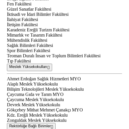
Fen Fakültesi
Güzel Sanatlar Fakültesi
İktisadi ve İdari Bilimler Fakültesi
İlahiyat Fakültesi
İletişim Fakültesi
Karadeniz Ereğli Turizm Fakültesi
Mimarlık ve Tasarım Fakültesi
Mühendislik Fakültesi
Sağlık Bilimleri Fakültesi
Spor Bilimleri Fakültesi
Teoman Duralı İnsan ve Toplum Bilimleri Fakültesi
Tıp Fakültesi
Meslek Yüksekokulları
Ahmet Erdoğan Sağlık Hizmetleri MYO
Alaplı Meslek Yüksekokulu
Bilişim Teknolojileri Meslek Yüksekokulu
Çaycuma Gıda ve Tarım MYO
Çaycuma Meslek Yüksekokulu
Devrek Meslek Yüksekokulu
Gökçebey Mithat Mehmet Çanakçı MYO
Kdz. Ereğli Meslek Yüksekokulu
Zonguldak Meslek Yüksekokulu
Rektörlüğe Bağlı Birimler