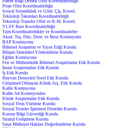
Patent Bilgi Destek Ofisi Koordinatörlüğü
Proje Ofisi Koordinatörlüğü
Sosyal Sorumluluk ve Gönl. Çlş. Koord.
Teknoloji Takımları Koordinatörlüğü
Teknoloji Transfer Ofisi ve K.M. Koord.
YLSY Burs Koordinatörlüğü
Tüm Koordinatörlükler ve Koordinatörler
Akad. Teş. Düz. Dent. ve İtiraz Komisyonu
BAP Komisyonu
Bilimsel Araştırma ve Yayın Etiği Kurulu
Bilişim Sistemleri Yönlendirme Kurulu
Eğitim Komisyonu
Fen ve Mühendislik Bilimsel Araştırmalar Etik Kurulu
İnsan Araştırmaları Etik Kurulu
İş Etik Kurulu
Hayvan Deneyleri Yerel Etik Kurulu
Girişimsel Olmayan Klinik Arş. Etik Kurulu
Kalite Komisyonu
Kalite Alt Komisyonları
Klinik Araştırmalar Etik Kurulu
Sosyal Tesis Yürütme Kurulu
Sosyal Tesisler İşletmesi Denetim Kurulu
Kurum Bilgi Güvenliği Kurulu
Strateji Geliştirme Kurulu
Sınai Mülkiyet Hakları Değerlendirme Kurulu