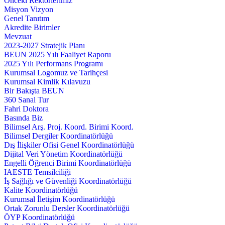
Önceki Rektörlerimiz
Misyon Vizyon
Genel Tanıtım
Akredite Birimler
Mevzuat
2023-2027 Stratejik Planı
BEUN 2025 Yılı Faaliyet Raporu
2025 Yılı Performans Programı
Kurumsal Logomuz ve Tarihçesi
Kurumsal Kimlik Kılavuzu
Bir Bakışta BEUN
360 Sanal Tur
Fahri Doktora
Basında Biz
Bilimsel Arş. Proj. Koord. Birimi Koord.
Bilimsel Dergiler Koordinatörlüğü
Dış İlişkiler Ofisi Genel Koordinatörlüğü
Dijital Veri Yönetim Koordinatörlüğü
Engelli Öğrenci Birimi Koordinatörlüğü
IAESTE Temsilciliği
İş Sağlığı ve Güvenliği Koordinatörlüğü
Kalite Koordinatörlüğü
Kurumsal İletişim Koordinatörlüğü
Ortak Zorunlu Dersler Koordinatörlüğü
ÖYP Koordinatörlüğü