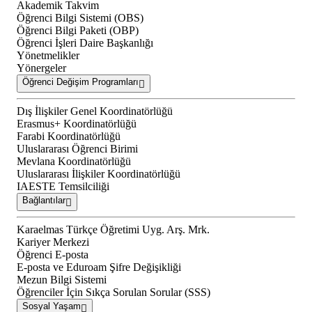
Akademik Takvim
Öğrenci Bilgi Sistemi (OBS)
Öğrenci Bilgi Paketi (OBP)
Öğrenci İşleri Daire Başkanlığı
Yönetmelikler
Yönergeler
Öğrenci Değişim Programları
Dış İlişkiler Genel Koordinatörlüğü
Erasmus+ Koordinatörlüğü
Farabi Koordinatörlüğü
Uluslararası Öğrenci Birimi
Mevlana Koordinatörlüğü
Uluslararası İlişkiler Koordinatörlüğü
IAESTE Temsilciliği
Bağlantılar
Karaelmas Türkçe Öğretimi Uyg. Arş. Mrk.
Kariyer Merkezi
Öğrenci E-posta
E-posta ve Eduroam Şifre Değişikliği
Mezun Bilgi Sistemi
Öğrenciler İçin Sıkça Sorulan Sorular (SSS)
Sosyal Yaşam