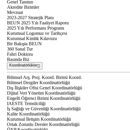
Genel Tanıtım
Akredite Birimler
Mevzuat
2023-2027 Stratejik Planı
BEUN 2025 Yılı Faaliyet Raporu
2025 Yılı Performans Programı
Kurumsal Logomuz ve Tarihçesi
Kurumsal Kimlik Kılavuzu
Bir Bakışta BEUN
360 Sanal Tur
Fahri Doktora
Basında Biz
Koordinatörlükler
Bilimsel Arş. Proj. Koord. Birimi Koord.
Bilimsel Dergiler Koordinatörlüğü
Dış İlişkiler Ofisi Genel Koordinatörlüğü
Dijital Veri Yönetim Koordinatörlüğü
Engelli Öğrenci Birimi Koordinatörlüğü
IAESTE Temsilciliği
İş Sağlığı ve Güvenliği Koordinatörlüğü
Kalite Koordinatörlüğü
Kurumsal İletişim Koordinatörlüğü
Ortak Zorunlu Dersler Koordinatörlüğü
ÖYP Koordinatörlüğü