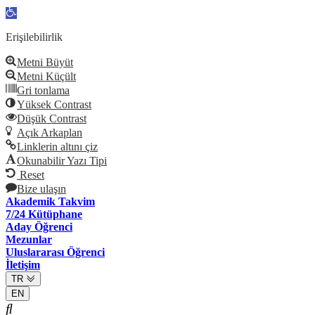
Open
toolbar
Erişilebilirlik
Metni Büyüt
Metni Küçült
Gri tonlama
Yüksek Contrast
Düşük Contrast
Açık Arkaplan
Linklerin altını çiz
Okunabilir Yazı Tipi
Reset
Bize ulaşın
Akademik Takvim
7/24 Kütüphane
Aday Öğrenci
Mezunlar
Uluslararası Öğrenci
İletişim
TR
EN