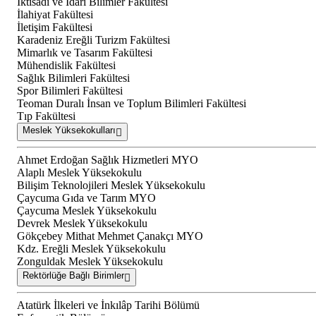
İktisadi ve İdari Bilimler Fakültesi
İlahiyat Fakültesi
İletişim Fakültesi
Karadeniz Ereğli Turizm Fakültesi
Mimarlık ve Tasarım Fakültesi
Mühendislik Fakültesi
Sağlık Bilimleri Fakültesi
Spor Bilimleri Fakültesi
Teoman Duralı İnsan ve Toplum Bilimleri Fakültesi
Tıp Fakültesi
Meslek Yüksekokulları
Ahmet Erdoğan Sağlık Hizmetleri MYO
Alaplı Meslek Yüksekokulu
Bilişim Teknolojileri Meslek Yüksekokulu
Çaycuma Gıda ve Tarım MYO
Çaycuma Meslek Yüksekokulu
Devrek Meslek Yüksekokulu
Gökçebey Mithat Mehmet Çanakçı MYO
Kdz. Ereğli Meslek Yüksekokulu
Zonguldak Meslek Yüksekokulu
Rektörlüğe Bağlı Birimler
Atatürk İlkeleri ve İnkılâp Tarihi Bölümü