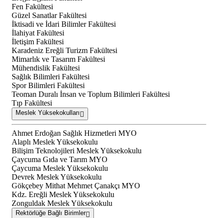
Fen Fakültesi
Güzel Sanatlar Fakültesi
İktisadi ve İdari Bilimler Fakültesi
İlahiyat Fakültesi
İletişim Fakültesi
Karadeniz Ereğli Turizm Fakültesi
Mimarlık ve Tasarım Fakültesi
Mühendislik Fakültesi
Sağlık Bilimleri Fakültesi
Spor Bilimleri Fakültesi
Teoman Duralı İnsan ve Toplum Bilimleri Fakültesi
Tıp Fakültesi
Meslek Yüksekokulları
Ahmet Erdoğan Sağlık Hizmetleri MYO
Alaplı Meslek Yüksekokulu
Bilişim Teknolojileri Meslek Yüksekokulu
Çaycuma Gıda ve Tarım MYO
Çaycuma Meslek Yüksekokulu
Devrek Meslek Yüksekokulu
Gökçebey Mithat Mehmet Çanakçı MYO
Kdz. Ereğli Meslek Yüksekokulu
Zonguldak Meslek Yüksekokulu
Rektörlüğe Bağlı Birimler