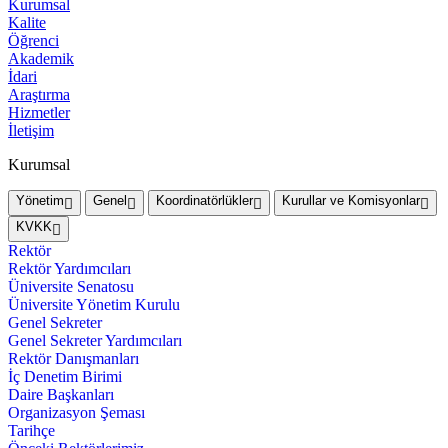
Kurumsal
Kalite
Öğrenci
Akademik
İdari
Araştırma
Hizmetler
İletişim
Kurumsal
Yönetim
Genel
Koordinatörlükler
Kurullar ve Komisyonlar
KVKK
Rektör
Rektör Yardımcıları
Üniversite Senatosu
Üniversite Yönetim Kurulu
Genel Sekreter
Genel Sekreter Yardımcıları
Rektör Danışmanları
İç Denetim Birimi
Daire Başkanları
Organizasyon Şeması
Tarihçe