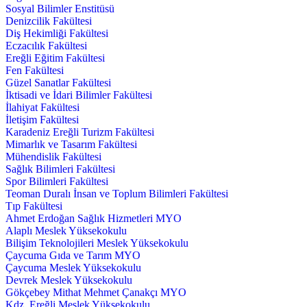
Sosyal Bilimler Enstitüsü
Denizcilik Fakültesi
Diş Hekimliği Fakültesi
Eczacılık Fakültesi
Ereğli Eğitim Fakültesi
Fen Fakültesi
Güzel Sanatlar Fakültesi
İktisadi ve İdari Bilimler Fakültesi
İlahiyat Fakültesi
İletişim Fakültesi
Karadeniz Ereğli Turizm Fakültesi
Mimarlık ve Tasarım Fakültesi
Mühendislik Fakültesi
Sağlık Bilimleri Fakültesi
Spor Bilimleri Fakültesi
Teoman Duralı İnsan ve Toplum Bilimleri Fakültesi
Tıp Fakültesi
Ahmet Erdoğan Sağlık Hizmetleri MYO
Alaplı Meslek Yüksekokulu
Bilişim Teknolojileri Meslek Yüksekokulu
Çaycuma Gıda ve Tarım MYO
Çaycuma Meslek Yüksekokulu
Devrek Meslek Yüksekokulu
Gökçebey Mithat Mehmet Çanakçı MYO
Kdz. Ereğli Meslek Yüksekokulu