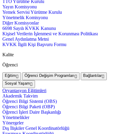
TTO Yürütme Kurulu
Yayın Komisyonu
Yemek Servisi Yürütme Kurulu
Yönetmelik Komisyonu
Diğer Komisyonlar
6698 Sayılı KVKK Kanunu
Kişisel Verilerin İşlenmesi ve Korunması Politikası
Genel Aydınlatma Metni
KVKK İlgili Kişi Başvuru Formu
Kalite
Öğrenci
Eğitim
Öğrenci Değişim Programları
Bağlantılar
Sosyal Yaşam
Oryantasyon Eğitimleri
Akademik Takvim
Öğrenci Bilgi Sistemi (OBS)
Öğrenci Bilgi Paketi (OBP)
Öğrenci İşleri Daire Başkanlığı
Yönetmelikler
Yönergeler
Dış İlişkiler Genel Koordinatörlüğü
Erasmus+ Koordinatörlüğü