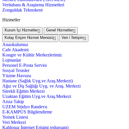
Veritabanı & Araştırma Hizmetleri
Zonguldak Teknokent
Hizmetler
Kurum İçi Hizmetler
Genel Hizmetler
Kolay Erişim Hizmet Menüsü
Veri / İletişim
Anaokulumuz
Cafe Akademi
Kongre ve Kültür Merkezlerimiz
Lojmanlar
Personel E-Posta Servisi
Sosyal Tesisler
Yüzme Havuzu
Hastane (Sağlık Uyg.ve Araş.Merkezi)
Ağız ve Diş Sağlığı Uyg. ve Araş. Merkezi
Sürekli Eğitim Merkezi
Uzaktan Eğitim Uyg.ve Araş.Merkezi
Arıza Takip
UZEM Stüdyo Randevu
E-KAMPÜS Bilgilendirme
Yemek Listesi
Veri Merkezi
Kablosuz İnternet Erişimi (eduroam)