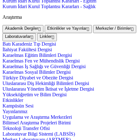
Kurum İdari Kurul Toplantısı Kararları - Eğitim
Kurum İdari Kurul Toplantısı Kararları - Sağlık
Araştırma
Akademik Dergiler
Etkinlikler ve Yayınlar
Merkezler / Birimler
Laboratuvarlar
Linkler
Batı Karadeniz Tıp Dergisi
İlahiyat Fakültesi Dergisi
Karaelmas Eğitim Bilimleri Dergisi
Karaelmas Fen ve Mühendislik Dergisi
Karaelmas İş Sağlığı ve Güvenliği Dergisi
Karaelmas Sosyal Bilimler Dergisi
Türkiye Diyabet ve Obezite Dergisi
Uluslararası Diş Hekimliği Bilimleri Dergisi
Uluslararası Yönetim İktisat ve İşletme Dergisi
Yükseköğretim ve Bilim Dergisi
Etkinlikler
Kampüsün Sesi
Yayınlarımız
Uygulama ve Araştırma Merkezleri
Bilimsel Araştırma Projeleri Birimi
Teknoloji Transfer Ofisi
Laboratuvar Bilgi Sistemi (LABSİS)
Merkez Laboratuvaru (ARTMER)