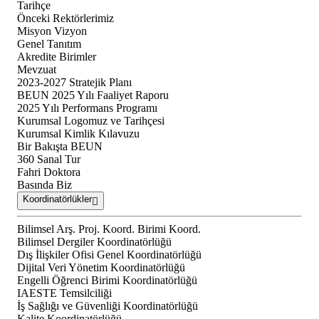
Tarihçe
Önceki Rektörlerimiz
Misyon Vizyon
Genel Tanıtım
Akredite Birimler
Mevzuat
2023-2027 Stratejik Planı
BEUN 2025 Yılı Faaliyet Raporu
2025 Yılı Performans Programı
Kurumsal Logomuz ve Tarihçesi
Kurumsal Kimlik Kılavuzu
Bir Bakışta BEUN
360 Sanal Tur
Fahri Doktora
Basında Biz
Koordinatörlükler
Bilimsel Arş. Proj. Koord. Birimi Koord.
Bilimsel Dergiler Koordinatörlüğü
Dış İlişkiler Ofisi Genel Koordinatörlüğü
Dijital Veri Yönetim Koordinatörlüğü
Engelli Öğrenci Birimi Koordinatörlüğü
IAESTE Temsilciliği
İş Sağlığı ve Güvenliği Koordinatörlüğü
Kalite Koordinatörlüğü