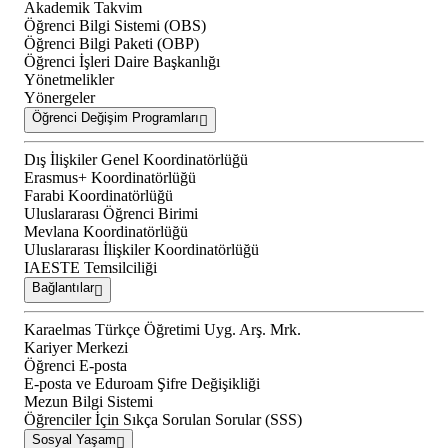
Akademik Takvim
Öğrenci Bilgi Sistemi (OBS)
Öğrenci Bilgi Paketi (OBP)
Öğrenci İşleri Daire Başkanlığı
Yönetmelikler
Yönergeler
Öğrenci Değişim Programları
Dış İlişkiler Genel Koordinatörlüğü
Erasmus+ Koordinatörlüğü
Farabi Koordinatörlüğü
Uluslararası Öğrenci Birimi
Mevlana Koordinatörlüğü
Uluslararası İlişkiler Koordinatörlüğü
IAESTE Temsilciliği
Bağlantılar
Karaelmas Türkçe Öğretimi Uyg. Arş. Mrk.
Kariyer Merkezi
Öğrenci E-posta
E-posta ve Eduroam Şifre Değişikliği
Mezun Bilgi Sistemi
Öğrenciler İçin Sıkça Sorulan Sorular (SSS)
Sosyal Yaşam