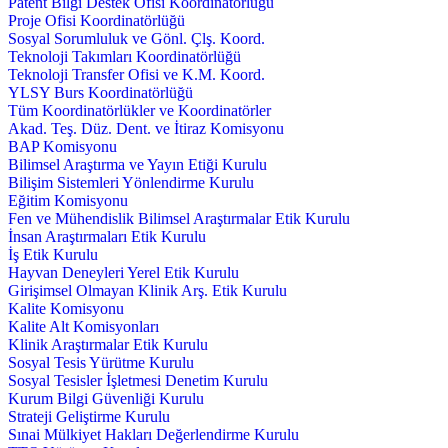
Patent Bilgi Destek Ofisi Koordinatörlüğü
Proje Ofisi Koordinatörlüğü
Sosyal Sorumluluk ve Gönl. Çlş. Koord.
Teknoloji Takımları Koordinatörlüğü
Teknoloji Transfer Ofisi ve K.M. Koord.
YLSY Burs Koordinatörlüğü
Tüm Koordinatörlükler ve Koordinatörler
Akad. Teş. Düz. Dent. ve İtiraz Komisyonu
BAP Komisyonu
Bilimsel Araştırma ve Yayın Etiği Kurulu
Bilişim Sistemleri Yönlendirme Kurulu
Eğitim Komisyonu
Fen ve Mühendislik Bilimsel Araştırmalar Etik Kurulu
İnsan Araştırmaları Etik Kurulu
İş Etik Kurulu
Hayvan Deneyleri Yerel Etik Kurulu
Girişimsel Olmayan Klinik Arş. Etik Kurulu
Kalite Komisyonu
Kalite Alt Komisyonları
Klinik Araştırmalar Etik Kurulu
Sosyal Tesis Yürütme Kurulu
Sosyal Tesisler İşletmesi Denetim Kurulu
Kurum Bilgi Güvenliği Kurulu
Strateji Geliştirme Kurulu
Sınai Mülkiyet Hakları Değerlendirme Kurulu