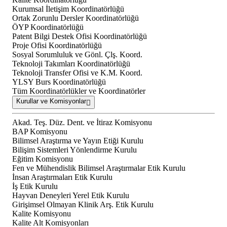
Kurumsal İletişim Koordinatörlüğü
Ortak Zorunlu Dersler Koordinatörlüğü
ÖYP Koordinatörlüğü
Patent Bilgi Destek Ofisi Koordinatörlüğü
Proje Ofisi Koordinatörlüğü
Sosyal Sorumluluk ve Gönl. Çlş. Koord.
Teknoloji Takımları Koordinatörlüğü
Teknoloji Transfer Ofisi ve K.M. Koord.
YLSY Burs Koordinatörlüğü
Tüm Koordinatörlükler ve Koordinatörler
Kurullar ve Komisyonlar
Akad. Teş. Düz. Dent. ve İtiraz Komisyonu
BAP Komisyonu
Bilimsel Araştırma ve Yayın Etiği Kurulu
Bilişim Sistemleri Yönlendirme Kurulu
Eğitim Komisyonu
Fen ve Mühendislik Bilimsel Araştırmalar Etik Kurulu
İnsan Araştırmaları Etik Kurulu
İş Etik Kurulu
Hayvan Deneyleri Yerel Etik Kurulu
Girişimsel Olmayan Klinik Arş. Etik Kurulu
Kalite Komisyonu
Kalite Alt Komisyonları