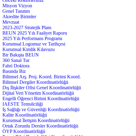
Önceki Rektörlerimiz
Misyon Vizyon
Genel Tanıtım
Akredite Birimler
Mevzuat
2023-2027 Stratejik Planı
BEUN 2025 Yılı Faaliyet Raporu
2025 Yılı Performans Programı
Kurumsal Logomuz ve Tarihçesi
Kurumsal Kimlik Kılavuzu
Bir Bakışta BEUN
360 Sanal Tur
Fahri Doktora
Basında Biz
Bilimsel Arş. Proj. Koord. Birimi Koord.
Bilimsel Dergiler Koordinatörlüğü
Dış İlişkiler Ofisi Genel Koordinatörlüğü
Dijital Veri Yönetim Koordinatörlüğü
Engelli Öğrenci Birimi Koordinatörlüğü
IAESTE Temsilciliği
İş Sağlığı ve Güvenliği Koordinatörlüğü
Kalite Koordinatörlüğü
Kurumsal İletişim Koordinatörlüğü
Ortak Zorunlu Dersler Koordinatörlüğü
ÖYP Koordinatörlüğü