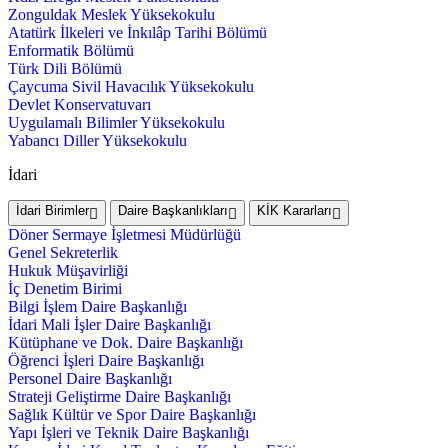
Zonguldak Meslek Yüksekokulu
Atatürk İlkeleri ve İnkılâp Tarihi Bölümü
Enformatik Bölümü
Türk Dili Bölümü
Çaycuma Sivil Havacılık Yüksekokulu
Devlet Konservatuvarı
Uygulamalı Bilimler Yüksekokulu
Yabancı Diller Yüksekokulu
İdari
İdari Birimler
Daire Başkanlıkları
KİK Kararları
Döner Sermaye İşletmesi Müdürlüğü
Genel Sekreterlik
Hukuk Müşavirliği
İç Denetim Birimi
Bilgi İşlem Daire Başkanlığı
İdari Mali İşler Daire Başkanlığı
Kütüphane ve Dok. Daire Başkanlığı
Öğrenci İşleri Daire Başkanlığı
Personel Daire Başkanlığı
Strateji Geliştirme Daire Başkanlığı
Sağlık Kültür ve Spor Daire Başkanlığı
Yapı İşleri ve Teknik Daire Başkanlığı