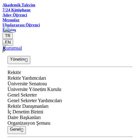
Akademik Takvim
7/24 Kütüphane
Aday Öğrenci
Mezunlar
Uluslararası Öğrenci
İletişim
TR
EN
Kurumsal
Yönetim
Rektör
Rektör Yardımcıları
Üniversite Senatosu
Üniversite Yönetim Kurulu
Genel Sekreter
Genel Sekreter Yardımcıları
Rektör Danışmanları
İç Denetim Birimi
Daire Başkanları
Organizasyon Şeması
Genel