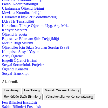
Farabi Koordinatörlüğü
Uluslararası Öğrenci Birimi
Mevlana Koordinatörlüğü
Uluslararası İlişkiler Koordinatörlüğü
IAESTE Temsilciliği
Karaelmas Türkçe Öğretimi Uyg. Arş. Mrk.
Kariyer Merkezi
Öğrenci E-posta
E-posta ve Eduroam Şifre Değişikliği
Mezun Bilgi Sistemi
Öğrenciler İçin Sıkça Sorulan Sorular (SSS)
Kampüste Sosyal Yaşam
Aday Öğrenci
Engelli Öğrenci Birimi
Sosyal Sorumluluk Projeleri
Öğrenci Konseyi
Sosyal Transkript
Akademik
Enstitüler
Fakülteler
Meslek Yüksekokulları
Rektörlüğe Bağlı Birimler
Yüksekokullar ve Konservatuvar
Fen Bilimleri Enstitüsü
Sağlık Bilimleri Enstitüsü