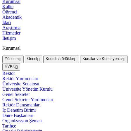
Kurumsal
Kalite
Öğrenci
Akademik
İdari
Araştırma
Hizmetler
İletişim
Kurumsal
Yönetim
Genel
Koordinatörlükler
Kurullar ve Komisyonlar
KVKK
Rektör
Rektör Yardımcıları
Üniversite Senatosu
Üniversite Yönetim Kurulu
Genel Sekreter
Genel Sekreter Yardımcıları
Rektör Danışmanları
İç Denetim Birimi
Daire Başkanları
Organizasyon Şeması
Tarihçe