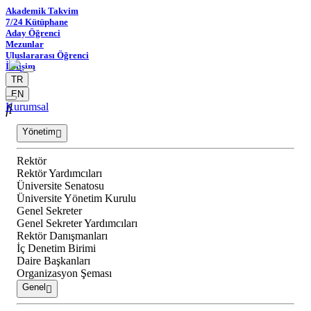
Akademik Takvim
7/24 Kütüphane
Aday Öğrenci
Mezunlar
Uluslararası Öğrenci
İletişim
TR
EN
Kurumsal
Yönetim
Rektör
Rektör Yardımcıları
Üniversite Senatosu
Üniversite Yönetim Kurulu
Genel Sekreter
Genel Sekreter Yardımcıları
Rektör Danışmanları
İç Denetim Birimi
Daire Başkanları
Organizasyon Şeması
Genel