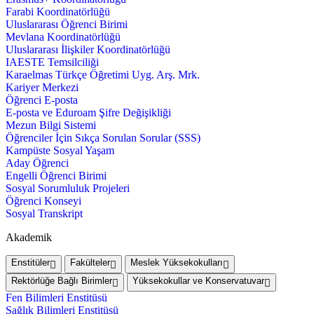
Farabi Koordinatörlüğü
Uluslararası Öğrenci Birimi
Mevlana Koordinatörlüğü
Uluslararası İlişkiler Koordinatörlüğü
IAESTE Temsilciliği
Karaelmas Türkçe Öğretimi Uyg. Arş. Mrk.
Kariyer Merkezi
Öğrenci E-posta
E-posta ve Eduroam Şifre Değişikliği
Mezun Bilgi Sistemi
Öğrenciler İçin Sıkça Sorulan Sorular (SSS)
Kampüste Sosyal Yaşam
Aday Öğrenci
Engelli Öğrenci Birimi
Sosyal Sorumluluk Projeleri
Öğrenci Konseyi
Sosyal Transkript
Akademik
Enstitüler
Fakülteler
Meslek Yüksekokulları
Rektörlüğe Bağlı Birimler
Yüksekokullar ve Konservatuvar
Fen Bilimleri Enstitüsü
Sağlık Bilimleri Enstitüsü