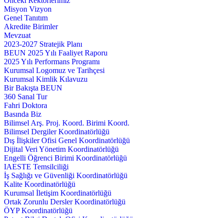
Önceki Rektörlerimiz
Misyon Vizyon
Genel Tanıtım
Akredite Birimler
Mevzuat
2023-2027 Stratejik Planı
BEUN 2025 Yılı Faaliyet Raporu
2025 Yılı Performans Programı
Kurumsal Logomuz ve Tarihçesi
Kurumsal Kimlik Kılavuzu
Bir Bakışta BEUN
360 Sanal Tur
Fahri Doktora
Basında Biz
Bilimsel Arş. Proj. Koord. Birimi Koord.
Bilimsel Dergiler Koordinatörlüğü
Dış İlişkiler Ofisi Genel Koordinatörlüğü
Dijital Veri Yönetim Koordinatörlüğü
Engelli Öğrenci Birimi Koordinatörlüğü
IAESTE Temsilciliği
İş Sağlığı ve Güvenliği Koordinatörlüğü
Kalite Koordinatörlüğü
Kurumsal İletişim Koordinatörlüğü
Ortak Zorunlu Dersler Koordinatörlüğü
ÖYP Koordinatörlüğü