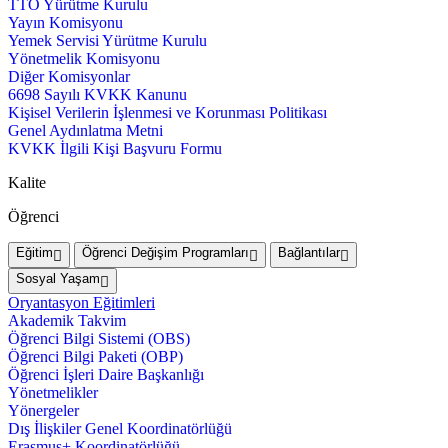
TTO Yürütme Kurulu
Yayın Komisyonu
Yemek Servisi Yürütme Kurulu
Yönetmelik Komisyonu
Diğer Komisyonlar
6698 Sayılı KVKK Kanunu
Kişisel Verilerin İşlenmesi ve Korunması Politikası
Genel Aydınlatma Metni
KVKK İlgili Kişi Başvuru Formu
Kalite
Öğrenci
Eğitim
Öğrenci Değişim Programları
Bağlantılar
Sosyal Yaşam
Oryantasyon Eğitimleri
Akademik Takvim
Öğrenci Bilgi Sistemi (OBS)
Öğrenci Bilgi Paketi (OBP)
Öğrenci İşleri Daire Başkanlığı
Yönetmelikler
Yönergeler
Dış İlişkiler Genel Koordinatörlüğü
Erasmus+ Koordinatörlüğü