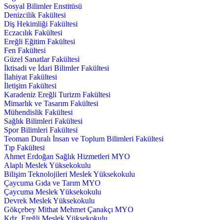
Sosyal Bilimler Enstitüsü
Denizcilik Fakültesi
Diş Hekimliği Fakültesi
Eczacılık Fakültesi
Ereğli Eğitim Fakültesi
Fen Fakültesi
Güzel Sanatlar Fakültesi
İktisadi ve İdari Bilimler Fakültesi
İlahiyat Fakültesi
İletişim Fakültesi
Karadeniz Ereğli Turizm Fakültesi
Mimarlık ve Tasarım Fakültesi
Mühendislik Fakültesi
Sağlık Bilimleri Fakültesi
Spor Bilimleri Fakültesi
Teoman Duralı İnsan ve Toplum Bilimleri Fakültesi
Tıp Fakültesi
Ahmet Erdoğan Sağlık Hizmetleri MYO
Alaplı Meslek Yüksekokulu
Bilişim Teknolojileri Meslek Yüksekokulu
Çaycuma Gıda ve Tarım MYO
Çaycuma Meslek Yüksekokulu
Devrek Meslek Yüksekokulu
Gökçebey Mithat Mehmet Çanakçı MYO
Kdz. Ereğli Meslek Yüksekokulu