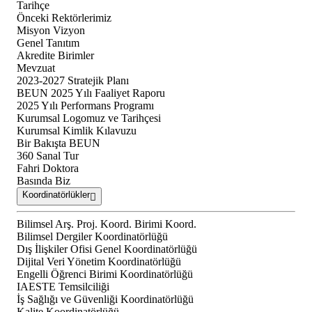
Tarihçe
Önceki Rektörlerimiz
Misyon Vizyon
Genel Tanıtım
Akredite Birimler
Mevzuat
2023-2027 Stratejik Planı
BEUN 2025 Yılı Faaliyet Raporu
2025 Yılı Performans Programı
Kurumsal Logomuz ve Tarihçesi
Kurumsal Kimlik Kılavuzu
Bir Bakışta BEUN
360 Sanal Tur
Fahri Doktora
Basında Biz
Koordinatörlükler
Bilimsel Arş. Proj. Koord. Birimi Koord.
Bilimsel Dergiler Koordinatörlüğü
Dış İlişkiler Ofisi Genel Koordinatörlüğü
Dijital Veri Yönetim Koordinatörlüğü
Engelli Öğrenci Birimi Koordinatörlüğü
IAESTE Temsilciliği
İş Sağlığı ve Güvenliği Koordinatörlüğü
Kalite Koordinatörlüğü