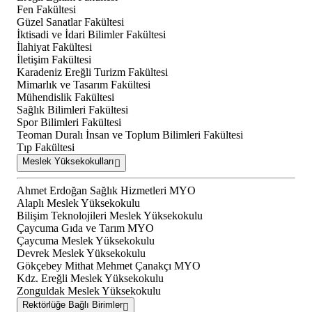
Fen Fakültesi
Güzel Sanatlar Fakültesi
İktisadi ve İdari Bilimler Fakültesi
İlahiyat Fakültesi
İletişim Fakültesi
Karadeniz Ereğli Turizm Fakültesi
Mimarlık ve Tasarım Fakültesi
Mühendislik Fakültesi
Sağlık Bilimleri Fakültesi
Spor Bilimleri Fakültesi
Teoman Duralı İnsan ve Toplum Bilimleri Fakültesi
Tıp Fakültesi
Meslek Yüksekokulları
Ahmet Erdoğan Sağlık Hizmetleri MYO
Alaplı Meslek Yüksekokulu
Bilişim Teknolojileri Meslek Yüksekokulu
Çaycuma Gıda ve Tarım MYO
Çaycuma Meslek Yüksekokulu
Devrek Meslek Yüksekokulu
Gökçebey Mithat Mehmet Çanakçı MYO
Kdz. Ereğli Meslek Yüksekokulu
Zonguldak Meslek Yüksekokulu
Rektörlüğe Bağlı Birimler