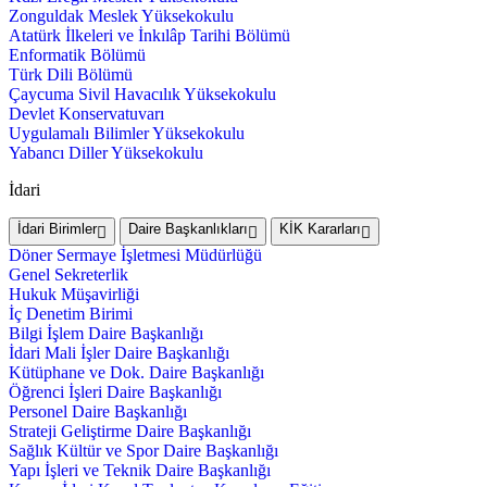
Zonguldak Meslek Yüksekokulu
Atatürk İlkeleri ve İnkılâp Tarihi Bölümü
Enformatik Bölümü
Türk Dili Bölümü
Çaycuma Sivil Havacılık Yüksekokulu
Devlet Konservatuvarı
Uygulamalı Bilimler Yüksekokulu
Yabancı Diller Yüksekokulu
İdari
İdari Birimler
Daire Başkanlıkları
KİK Kararları
Döner Sermaye İşletmesi Müdürlüğü
Genel Sekreterlik
Hukuk Müşavirliği
İç Denetim Birimi
Bilgi İşlem Daire Başkanlığı
İdari Mali İşler Daire Başkanlığı
Kütüphane ve Dok. Daire Başkanlığı
Öğrenci İşleri Daire Başkanlığı
Personel Daire Başkanlığı
Strateji Geliştirme Daire Başkanlığı
Sağlık Kültür ve Spor Daire Başkanlığı
Yapı İşleri ve Teknik Daire Başkanlığı