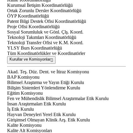
Kurumsal İletişim Koordinatörlüğü
Ortak Zorunlu Dersler Koordinatörlüğü
ÖYP Koordinatörlüğü
Patent Bilgi Destek Ofisi Koordinatörlüğü
Proje Ofisi Koordinatörlüğü
Sosyal Sorumluluk ve Gönl. Çlş. Koord.
Teknoloji Takımları Koordinatörlüğü
Teknoloji Transfer Ofisi ve K.M. Koord.
YLSY Burs Koordinatörlüğü
Tüm Koordinatörlükler ve Koordinatörler
Kurullar ve Komisyonlar
Akad. Teş. Düz. Dent. ve İtiraz Komisyonu
BAP Komisyonu
Bilimsel Araştırma ve Yayın Etiği Kurulu
Bilişim Sistemleri Yönlendirme Kurulu
Eğitim Komisyonu
Fen ve Mühendislik Bilimsel Araştırmalar Etik Kurulu
İnsan Araştırmaları Etik Kurulu
İş Etik Kurulu
Hayvan Deneyleri Yerel Etik Kurulu
Girişimsel Olmayan Klinik Arş. Etik Kurulu
Kalite Komisyonu
Kalite Alt Komisyonları