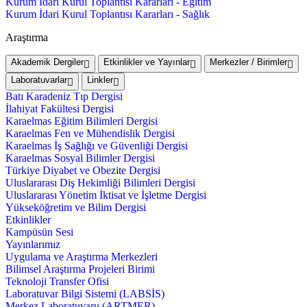
Kurum İdari Kurul Toplantısı Kararları - Eğitim
Kurum İdari Kurul Toplantısı Kararları - Sağlık
Araştırma
Akademik Dergiler
Etkinlikler ve Yayınlar
Merkezler / Birimler
Laboratuvarlar
Linkler
Batı Karadeniz Tıp Dergisi
İlahiyat Fakültesi Dergisi
Karaelmas Eğitim Bilimleri Dergisi
Karaelmas Fen ve Mühendislik Dergisi
Karaelmas İş Sağlığı ve Güvenliği Dergisi
Karaelmas Sosyal Bilimler Dergisi
Türkiye Diyabet ve Obezite Dergisi
Uluslararası Diş Hekimliği Bilimleri Dergisi
Uluslararası Yönetim İktisat ve İşletme Dergisi
Yükseköğretim ve Bilim Dergisi
Etkinlikler
Kampüsün Sesi
Yayınlarımız
Uygulama ve Araştırma Merkezleri
Bilimsel Araştırma Projeleri Birimi
Teknoloji Transfer Ofisi
Laboratuvar Bilgi Sistemi (LABSİS)
Merkez Laboratuvaru (ARTMER)