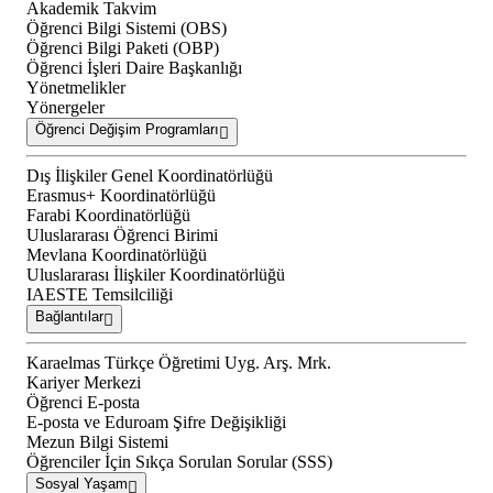
Akademik Takvim
Öğrenci Bilgi Sistemi (OBS)
Öğrenci Bilgi Paketi (OBP)
Öğrenci İşleri Daire Başkanlığı
Yönetmelikler
Yönergeler
Öğrenci Değişim Programları
Dış İlişkiler Genel Koordinatörlüğü
Erasmus+ Koordinatörlüğü
Farabi Koordinatörlüğü
Uluslararası Öğrenci Birimi
Mevlana Koordinatörlüğü
Uluslararası İlişkiler Koordinatörlüğü
IAESTE Temsilciliği
Bağlantılar
Karaelmas Türkçe Öğretimi Uyg. Arş. Mrk.
Kariyer Merkezi
Öğrenci E-posta
E-posta ve Eduroam Şifre Değişikliği
Mezun Bilgi Sistemi
Öğrenciler İçin Sıkça Sorulan Sorular (SSS)
Sosyal Yaşam