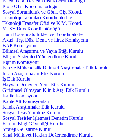
Patent Bilgi Destek Ofisi Koordinatörlüğü
Proje Ofisi Koordinatörlüğü
Sosyal Sorumluluk ve Gönl. Çlş. Koord.
Teknoloji Takımları Koordinatörlüğü
Teknoloji Transfer Ofisi ve K.M. Koord.
YLSY Burs Koordinatörlüğü
Tüm Koordinatörlükler ve Koordinatörler
Akad. Teş. Düz. Dent. ve İtiraz Komisyonu
BAP Komisyonu
Bilimsel Araştırma ve Yayın Etiği Kurulu
Bilişim Sistemleri Yönlendirme Kurulu
Eğitim Komisyonu
Fen ve Mühendislik Bilimsel Araştırmalar Etik Kurulu
İnsan Araştırmaları Etik Kurulu
İş Etik Kurulu
Hayvan Deneyleri Yerel Etik Kurulu
Girişimsel Olmayan Klinik Arş. Etik Kurulu
Kalite Komisyonu
Kalite Alt Komisyonları
Klinik Araştırmalar Etik Kurulu
Sosyal Tesis Yürütme Kurulu
Sosyal Tesisler İşletmesi Denetim Kurulu
Kurum Bilgi Güvenliği Kurulu
Strateji Geliştirme Kurulu
Sınai Mülkiyet Hakları Değerlendirme Kurulu