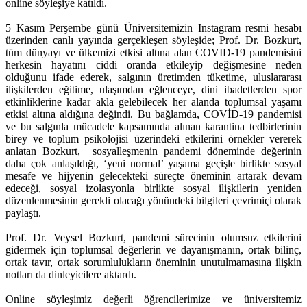
online söyleşiye katıldı.
5 Kasım Perşembe günü Üniversitemizin Instagram resmi hesabı
üzerinden canlı yayında gerçekleşen söyleşide; Prof. Dr. Bozkurt,
tüm dünyayı ve ülkemizi etkisi altına alan COVID-19 pandemisini
herkesin hayatını ciddi oranda etkileyip değişmesine neden
olduğunu ifade ederek, salgının üretimden tüketime, uluslararası
ilişkilerden eğitime, ulaşımdan eğlenceye, dini ibadetlerden spor
etkinliklerine kadar akla gelebilecek her alanda toplumsal yaşamı
etkisi altına aldığına değindi. Bu bağlamda, COVİD-19 pandemisi
ve bu salgınla mücadele kapsamında alınan karantina tedbirlerinin
birey ve toplum psikolojisi üzerindeki etkilerini örnekler vererek
anlatan Bozkurt, sosyalleşmenin pandemi döneminde değerinin
daha çok anlaşıldığı, ‘yeni normal’ yaşama geçişle birlikte sosyal
mesafe ve hijyenin gelecekteki süreçte öneminin artarak devam
edeceği, sosyal izolasyonla birlikte sosyal ilişkilerin yeniden
düzenlenmesinin gerekli olacağı yönündeki bilgileri çevrimiçi olarak
paylaştı.
Prof. Dr. Veysel Bozkurt, pandemi sürecinin olumsuz etkilerini
gidermek için toplumsal değerlerin ve dayanışmanın, ortak bilinç,
ortak tavır, ortak sorumlulukların öneminin unutulmamasına ilişkin
notları da dinleyicilere aktardı.
Online söyleşimiz değerli öğrencilerimize ve üniversitemiz