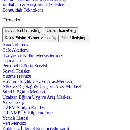
Veritabanı & Araştırma Hizmetleri
Zonguldak Teknokent
Hizmetler
Kurum İçi Hizmetler
Genel Hizmetler
Kolay Erişim Hizmet Menüsü
Veri / İletişim
Anaokulumuz
Cafe Akademi
Kongre ve Kültür Merkezlerimiz
Lojmanlar
Personel E-Posta Servisi
Sosyal Tesisler
Yüzme Havuzu
Hastane (Sağlık Uyg.ve Araş.Merkezi)
Ağız ve Diş Sağlığı Uyg. ve Araş. Merkezi
Sürekli Eğitim Merkezi
Uzaktan Eğitim Uyg.ve Araş.Merkezi
Arıza Takip
UZEM Stüdyo Randevu
E-KAMPÜS Bilgilendirme
Yemek Listesi
Veri Merkezi
Kablosuz İnternet Erişimi (eduroam)