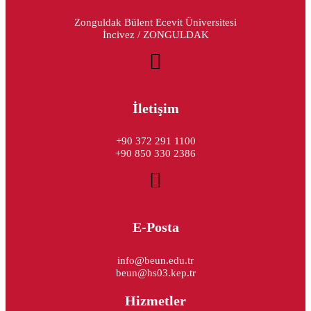
Zonguldak Bülent Ecevit Üniversitesi
İncivez / ZONGULDAK
İletişim
+90 372 291 1100
+90 850 330 2386
E-Posta
info@beun.edu.tr
beun@hs03.kep.tr
Hizmetler