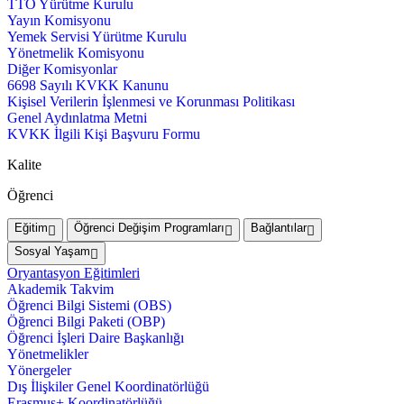
TTO Yürütme Kurulu
Yayın Komisyonu
Yemek Servisi Yürütme Kurulu
Yönetmelik Komisyonu
Diğer Komisyonlar
6698 Sayılı KVKK Kanunu
Kişisel Verilerin İşlenmesi ve Korunması Politikası
Genel Aydınlatma Metni
KVKK İlgili Kişi Başvuru Formu
Kalite
Öğrenci
Eğitim
Öğrenci Değişim Programları
Bağlantılar
Sosyal Yaşam
Oryantasyon Eğitimleri
Akademik Takvim
Öğrenci Bilgi Sistemi (OBS)
Öğrenci Bilgi Paketi (OBP)
Öğrenci İşleri Daire Başkanlığı
Yönetmelikler
Yönergeler
Dış İlişkiler Genel Koordinatörlüğü
Erasmus+ Koordinatörlüğü