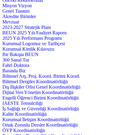
Önceki Rektörlerimiz
Misyon Vizyon
Genel Tanıtım
Akredite Birimler
Mevzuat
2023-2027 Stratejik Planı
BEUN 2025 Yılı Faaliyet Raporu
2025 Yılı Performans Programı
Kurumsal Logomuz ve Tarihçesi
Kurumsal Kimlik Kılavuzu
Bir Bakışta BEUN
360 Sanal Tur
Fahri Doktora
Basında Biz
Bilimsel Arş. Proj. Koord. Birimi Koord.
Bilimsel Dergiler Koordinatörlüğü
Dış İlişkiler Ofisi Genel Koordinatörlüğü
Dijital Veri Yönetim Koordinatörlüğü
Engelli Öğrenci Birimi Koordinatörlüğü
IAESTE Temsilciliği
İş Sağlığı ve Güvenliği Koordinatörlüğü
Kalite Koordinatörlüğü
Kurumsal İletişim Koordinatörlüğü
Ortak Zorunlu Dersler Koordinatörlüğü
ÖYP Koordinatörlüğü