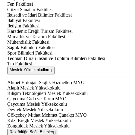
Fen Fakültesi
Güzel Sanatlar Fakültesi
İktisadi ve İdari Bilimler Fakültesi
İlahiyat Fakültesi
İletişim Fakültesi
Karadeniz Ereğli Turizm Fakültesi
Mimarlık ve Tasarım Fakültesi
Mühendislik Fakültesi
Sağlık Bilimleri Fakültesi
Spor Bilimleri Fakültesi
Teoman Duralı İnsan ve Toplum Bilimleri Fakültesi
Tıp Fakültesi
Meslek Yüksekokulları
Ahmet Erdoğan Sağlık Hizmetleri MYO
Alaplı Meslek Yüksekokulu
Bilişim Teknolojileri Meslek Yüksekokulu
Çaycuma Gıda ve Tarım MYO
Çaycuma Meslek Yüksekokulu
Devrek Meslek Yüksekokulu
Gökçebey Mithat Mehmet Çanakçı MYO
Kdz. Ereğli Meslek Yüksekokulu
Zonguldak Meslek Yüksekokulu
Rektörlüğe Bağlı Birimler