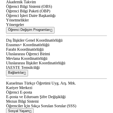
Akademik Takvim
Öğrenci Bilgi Sistemi (OBS)
Öğrenci Bilgi Paketi (OBP)
Öğrenci İşleri Daire Başkanlığı
Yönetmelikler
Yönergeler
Öğrenci Değişim Programları
Dış İlişkiler Genel Koordinatörlüğü
Erasmus+ Koordinatörlüğü
Farabi Koordinatörlüğü
Uluslararası Öğrenci Birimi
Mevlana Koordinatörlüğü
Uluslararası İlişkiler Koordinatörlüğü
IAESTE Temsilciliği
Bağlantılar
Karaelmas Türkçe Öğretimi Uyg. Arş. Mrk.
Kariyer Merkezi
Öğrenci E-posta
E-posta ve Eduroam Şifre Değişikliği
Mezun Bilgi Sistemi
Öğrenciler İçin Sıkça Sorulan Sorular (SSS)
Sosyal Yaşam