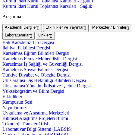
Kurum İdari Kurul Toplantısı Kararları - Eğitim
Kurum İdari Kurul Toplantısı Kararları - Sağlık
Araştırma
Akademik Dergiler
Etkinlikler ve Yayınlar
Merkezler / Birimler
Laboratuvarlar
Linkler
Batı Karadeniz Tıp Dergisi
İlahiyat Fakültesi Dergisi
Karaelmas Eğitim Bilimleri Dergisi
Karaelmas Fen ve Mühendislik Dergisi
Karaelmas İş Sağlığı ve Güvenliği Dergisi
Karaelmas Sosyal Bilimler Dergisi
Türkiye Diyabet ve Obezite Dergisi
Uluslararası Diş Hekimliği Bilimleri Dergisi
Uluslararası Yönetim İktisat ve İşletme Dergisi
Yükseköğretim ve Bilim Dergisi
Etkinlikler
Kampüsün Sesi
Yayınlarımız
Uygulama ve Araştırma Merkezleri
Bilimsel Araştırma Projeleri Birimi
Teknoloji Transfer Ofisi
Laboratuvar Bilgi Sistemi (LABSİS)
Merkez Laboratuvaru (ARTMER)