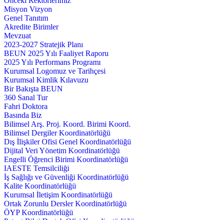
Önceki Rektörlerimiz
Misyon Vizyon
Genel Tanıtım
Akredite Birimler
Mevzuat
2023-2027 Stratejik Planı
BEUN 2025 Yılı Faaliyet Raporu
2025 Yılı Performans Programı
Kurumsal Logomuz ve Tarihçesi
Kurumsal Kimlik Kılavuzu
Bir Bakışta BEUN
360 Sanal Tur
Fahri Doktora
Basında Biz
Bilimsel Arş. Proj. Koord. Birimi Koord.
Bilimsel Dergiler Koordinatörlüğü
Dış İlişkiler Ofisi Genel Koordinatörlüğü
Dijital Veri Yönetim Koordinatörlüğü
Engelli Öğrenci Birimi Koordinatörlüğü
IAESTE Temsilciliği
İş Sağlığı ve Güvenliği Koordinatörlüğü
Kalite Koordinatörlüğü
Kurumsal İletişim Koordinatörlüğü
Ortak Zorunlu Dersler Koordinatörlüğü
ÖYP Koordinatörlüğü