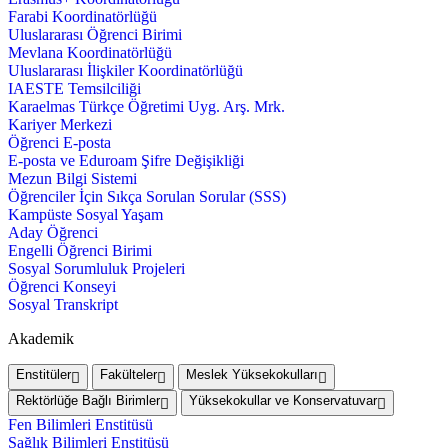
Farabi Koordinatörlüğü
Uluslararası Öğrenci Birimi
Mevlana Koordinatörlüğü
Uluslararası İlişkiler Koordinatörlüğü
IAESTE Temsilciliği
Karaelmas Türkçe Öğretimi Uyg. Arş. Mrk.
Kariyer Merkezi
Öğrenci E-posta
E-posta ve Eduroam Şifre Değişikliği
Mezun Bilgi Sistemi
Öğrenciler İçin Sıkça Sorulan Sorular (SSS)
Kampüste Sosyal Yaşam
Aday Öğrenci
Engelli Öğrenci Birimi
Sosyal Sorumluluk Projeleri
Öğrenci Konseyi
Sosyal Transkript
Akademik
Enstitüler
Fakülteler
Meslek Yüksekokulları
Rektörlüğe Bağlı Birimler
Yüksekokullar ve Konservatuvar
Fen Bilimleri Enstitüsü
Sağlık Bilimleri Enstitüsü