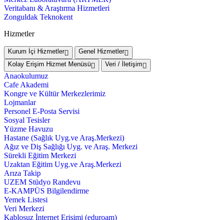
Veritabanı & Araştırma Hizmetleri
Zonguldak Teknokent
Hizmetler
Kurum İçi Hizmetler
Genel Hizmetler
Kolay Erişim Hizmet Menüsü
Veri / İletişim
Anaokulumuz
Cafe Akademi
Kongre ve Kültür Merkezlerimiz
Lojmanlar
Personel E-Posta Servisi
Sosyal Tesisler
Yüzme Havuzu
Hastane (Sağlık Uyg.ve Araş.Merkezi)
Ağız ve Diş Sağlığı Uyg. ve Araş. Merkezi
Sürekli Eğitim Merkezi
Uzaktan Eğitim Uyg.ve Araş.Merkezi
Arıza Takip
UZEM Stüdyo Randevu
E-KAMPÜS Bilgilendirme
Yemek Listesi
Veri Merkezi
Kablosuz İnternet Erişimi (eduroam)