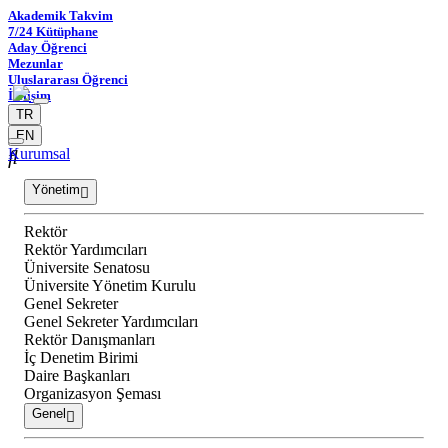
Akademik Takvim
7/24 Kütüphane
Aday Öğrenci
Mezunlar
Uluslararası Öğrenci
İletişim
TR
EN
Kurumsal
Yönetim
Rektör
Rektör Yardımcıları
Üniversite Senatosu
Üniversite Yönetim Kurulu
Genel Sekreter
Genel Sekreter Yardımcıları
Rektör Danışmanları
İç Denetim Birimi
Daire Başkanları
Organizasyon Şeması
Genel