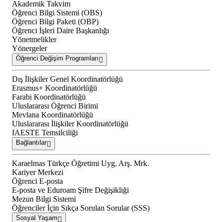
Akademik Takvim
Öğrenci Bilgi Sistemi (OBS)
Öğrenci Bilgi Paketi (OBP)
Öğrenci İşleri Daire Başkanlığı
Yönetmelikler
Yönergeler
Öğrenci Değişim Programları
Dış İlişkiler Genel Koordinatörlüğü
Erasmus+ Koordinatörlüğü
Farabi Koordinatörlüğü
Uluslararası Öğrenci Birimi
Mevlana Koordinatörlüğü
Uluslararası İlişkiler Koordinatörlüğü
IAESTE Temsilciliği
Bağlantılar
Karaelmas Türkçe Öğretimi Uyg. Arş. Mrk.
Kariyer Merkezi
Öğrenci E-posta
E-posta ve Eduroam Şifre Değişikliği
Mezun Bilgi Sistemi
Öğrenciler İçin Sıkça Sorulan Sorular (SSS)
Sosyal Yaşam