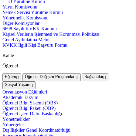
TTO Yürütme Kurulu
Yayın Komisyonu
Yemek Servisi Yürütme Kurulu
Yönetmelik Komisyonu
Diğer Komisyonlar
6698 Sayılı KVKK Kanunu
Kişisel Verilerin İşlenmesi ve Korunması Politikası
Genel Aydınlatma Metni
KVKK İlgili Kişi Başvuru Formu
Kalite
Öğrenci
Eğitim
Öğrenci Değişim Programları
Bağlantılar
Sosyal Yaşam
Oryantasyon Eğitimleri
Akademik Takvim
Öğrenci Bilgi Sistemi (OBS)
Öğrenci Bilgi Paketi (OBP)
Öğrenci İşleri Daire Başkanlığı
Yönetmelikler
Yönergeler
Dış İlişkiler Genel Koordinatörlüğü
Erasmus+ Koordinatörlüğü