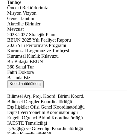
Tarihçe
Önceki Rektörlerimiz
Misyon Vizyon
Genel Tanıtım
Akredite Birimler
Mevzuat
2023-2027 Stratejik Planı
BEUN 2025 Yılı Faaliyet Raporu
2025 Yılı Performans Programı
Kurumsal Logomuz ve Tarihçesi
Kurumsal Kimlik Kılavuzu
Bir Bakışta BEUN
360 Sanal Tur
Fahri Doktora
Basında Biz
Koordinatörlükler
Bilimsel Arş. Proj. Koord. Birimi Koord.
Bilimsel Dergiler Koordinatörlüğü
Dış İlişkiler Ofisi Genel Koordinatörlüğü
Dijital Veri Yönetim Koordinatörlüğü
Engelli Öğrenci Birimi Koordinatörlüğü
IAESTE Temsilciliği
İş Sağlığı ve Güvenliği Koordinatörlüğü
Kalite Koordinatörlüğü