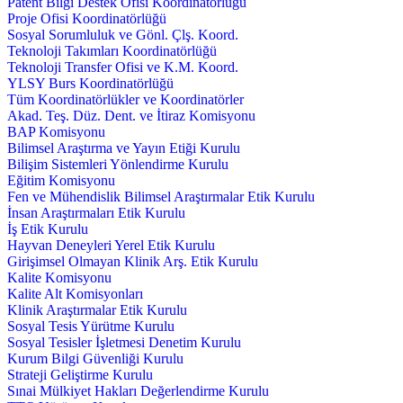
Patent Bilgi Destek Ofisi Koordinatörlüğü
Proje Ofisi Koordinatörlüğü
Sosyal Sorumluluk ve Gönl. Çlş. Koord.
Teknoloji Takımları Koordinatörlüğü
Teknoloji Transfer Ofisi ve K.M. Koord.
YLSY Burs Koordinatörlüğü
Tüm Koordinatörlükler ve Koordinatörler
Akad. Teş. Düz. Dent. ve İtiraz Komisyonu
BAP Komisyonu
Bilimsel Araştırma ve Yayın Etiği Kurulu
Bilişim Sistemleri Yönlendirme Kurulu
Eğitim Komisyonu
Fen ve Mühendislik Bilimsel Araştırmalar Etik Kurulu
İnsan Araştırmaları Etik Kurulu
İş Etik Kurulu
Hayvan Deneyleri Yerel Etik Kurulu
Girişimsel Olmayan Klinik Arş. Etik Kurulu
Kalite Komisyonu
Kalite Alt Komisyonları
Klinik Araştırmalar Etik Kurulu
Sosyal Tesis Yürütme Kurulu
Sosyal Tesisler İşletmesi Denetim Kurulu
Kurum Bilgi Güvenliği Kurulu
Strateji Geliştirme Kurulu
Sınai Mülkiyet Hakları Değerlendirme Kurulu