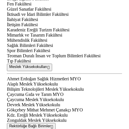
Fen Fakültesi
Güzel Sanatlar Fakültesi
İktisadi ve İdari Bilimler Fakültesi
İlahiyat Fakültesi
İletişim Fakültesi
Karadeniz Ereğli Turizm Fakültesi
Mimarlık ve Tasarım Fakültesi
Mühendislik Fakültesi
Sağlık Bilimleri Fakültesi
Spor Bilimleri Fakültesi
Teoman Duralı İnsan ve Toplum Bilimleri Fakültesi
Tıp Fakültesi
Meslek Yüksekokulları
Ahmet Erdoğan Sağlık Hizmetleri MYO
Alaplı Meslek Yüksekokulu
Bilişim Teknolojileri Meslek Yüksekokulu
Çaycuma Gıda ve Tarım MYO
Çaycuma Meslek Yüksekokulu
Devrek Meslek Yüksekokulu
Gökçebey Mithat Mehmet Çanakçı MYO
Kdz. Ereğli Meslek Yüksekokulu
Zonguldak Meslek Yüksekokulu
Rektörlüğe Bağlı Birimler