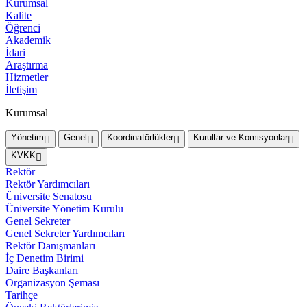
Kurumsal
Kalite
Öğrenci
Akademik
İdari
Araştırma
Hizmetler
İletişim
Kurumsal
Yönetim
Genel
Koordinatörlükler
Kurullar ve Komisyonlar
KVKK
Rektör
Rektör Yardımcıları
Üniversite Senatosu
Üniversite Yönetim Kurulu
Genel Sekreter
Genel Sekreter Yardımcıları
Rektör Danışmanları
İç Denetim Birimi
Daire Başkanları
Organizasyon Şeması
Tarihçe