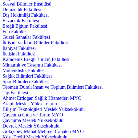
Sosyal Bilimler Enstitüsü
Denizcilik Fakültesi
Diş Hekimliği Fakültesi
Eczacılık Fakültesi
Ereğli Eğitim Fakültesi
Fen Fakültesi
Güzel Sanatlar Fakültesi
İktisadi ve İdari Bilimler Fakültesi
İlahiyat Fakültesi
İletişim Fakültesi
Karadeniz Ereğli Turizm Fakültesi
Mimarlık ve Tasarım Fakültesi
Mühendislik Fakültesi
Sağlık Bilimleri Fakültesi
Spor Bilimleri Fakültesi
Teoman Duralı İnsan ve Toplum Bilimleri Fakültesi
Tıp Fakültesi
Ahmet Erdoğan Sağlık Hizmetleri MYO
Alaplı Meslek Yüksekokulu
Bilişim Teknolojileri Meslek Yüksekokulu
Çaycuma Gıda ve Tarım MYO
Çaycuma Meslek Yüksekokulu
Devrek Meslek Yüksekokulu
Gökçebey Mithat Mehmet Çanakçı MYO
Kdz. Ereğli Meslek Yüksekokulu