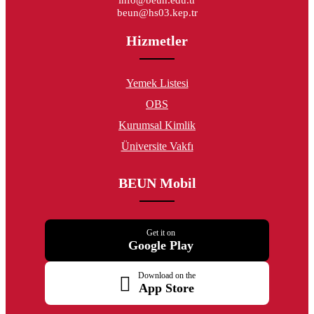
beun@hs03.kep.tr
Hizmetler
Yemek Listesi
OBS
Kurumsal Kimlik
Üniversite Vakfı
BEUN Mobil
Get it on
Google Play
Download on the
App Store