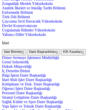
Zonguldak Meslek Yüksekokulu
Atatürk İlkeleri ve İnkılâp Tarihi Bölümü
Enformatik Bölümü
Türk Dili Bölümü
Çaycuma Sivil Havacılık Yüksekokulu
Devlet Konservatuvarı
Uygulamalı Bilimler Yüksekokulu
Yabancı Diller Yüksekokulu
İdari
İdari Birimler
Daire Başkanlıkları
KİK Kararları
Döner Sermaye İşletmesi Müdürlüğü
Genel Sekreterlik
Hukuk Müşavirliği
İç Denetim Birimi
Bilgi İşlem Daire Başkanlığı
İdari Mali İşler Daire Başkanlığı
Kütüphane ve Dok. Daire Başkanlığı
Öğrenci İşleri Daire Başkanlığı
Personel Daire Başkanlığı
Strateji Geliştirme Daire Başkanlığı
Sağlık Kültür ve Spor Daire Başkanlığı
Yapı İşleri ve Teknik Daire Başkanlığı