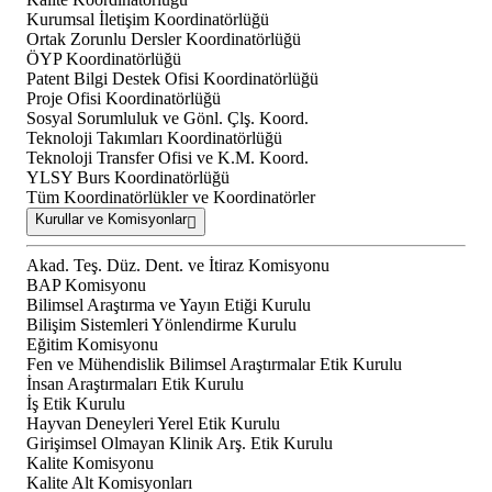
Kurumsal İletişim Koordinatörlüğü
Ortak Zorunlu Dersler Koordinatörlüğü
ÖYP Koordinatörlüğü
Patent Bilgi Destek Ofisi Koordinatörlüğü
Proje Ofisi Koordinatörlüğü
Sosyal Sorumluluk ve Gönl. Çlş. Koord.
Teknoloji Takımları Koordinatörlüğü
Teknoloji Transfer Ofisi ve K.M. Koord.
YLSY Burs Koordinatörlüğü
Tüm Koordinatörlükler ve Koordinatörler
Kurullar ve Komisyonlar
Akad. Teş. Düz. Dent. ve İtiraz Komisyonu
BAP Komisyonu
Bilimsel Araştırma ve Yayın Etiği Kurulu
Bilişim Sistemleri Yönlendirme Kurulu
Eğitim Komisyonu
Fen ve Mühendislik Bilimsel Araştırmalar Etik Kurulu
İnsan Araştırmaları Etik Kurulu
İş Etik Kurulu
Hayvan Deneyleri Yerel Etik Kurulu
Girişimsel Olmayan Klinik Arş. Etik Kurulu
Kalite Komisyonu
Kalite Alt Komisyonları