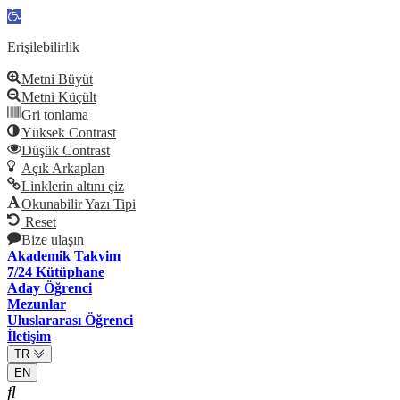
Open
toolbar
Erişilebilirlik
Metni Büyüt
Metni Küçült
Gri tonlama
Yüksek Contrast
Düşük Contrast
Açık Arkaplan
Linklerin altını çiz
Okunabilir Yazı Tipi
Reset
Bize ulaşın
Akademik Takvim
7/24 Kütüphane
Aday Öğrenci
Mezunlar
Uluslararası Öğrenci
İletişim
TR
EN