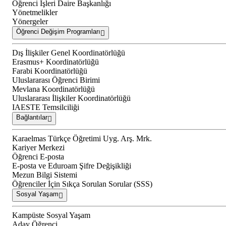
Öğrenci İşleri Daire Başkanlığı
Yönetmelikler
Yönergeler
Öğrenci Değişim Programları
Dış İlişkiler Genel Koordinatörlüğü
Erasmus+ Koordinatörlüğü
Farabi Koordinatörlüğü
Uluslararası Öğrenci Birimi
Mevlana Koordinatörlüğü
Uluslararası İlişkiler Koordinatörlüğü
IAESTE Temsilciliği
Bağlantılar
Karaelmas Türkçe Öğretimi Uyg. Arş. Mrk.
Kariyer Merkezi
Öğrenci E-posta
E-posta ve Eduroam Şifre Değişikliği
Mezun Bilgi Sistemi
Öğrenciler İçin Sıkça Sorulan Sorular (SSS)
Sosyal Yaşam
Kampüste Sosyal Yaşam
Aday Öğrenci