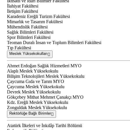
İktisadi ve İdari Bilimler Fakültesi
İlahiyat Fakültesi
İletişim Fakültesi
Karadeniz Ereğli Turizm Fakültesi
Mimarlık ve Tasarım Fakültesi
Mühendislik Fakültesi
Sağlık Bilimleri Fakültesi
Spor Bilimleri Fakültesi
Teoman Duralı İnsan ve Toplum Bilimleri Fakültesi
Tıp Fakültesi
Meslek Yüksekokulları
Ahmet Erdoğan Sağlık Hizmetleri MYO
Alaplı Meslek Yüksekokulu
Bilişim Teknolojileri Meslek Yüksekokulu
Çaycuma Gıda ve Tarım MYO
Çaycuma Meslek Yüksekokulu
Devrek Meslek Yüksekokulu
Gökçebey Mithat Mehmet Çanakçı MYO
Kdz. Ereğli Meslek Yüksekokulu
Zonguldak Meslek Yüksekokulu
Rektörlüğe Bağlı Birimler
Atatürk İlkeleri ve İnkılâp Tarihi Bölümü