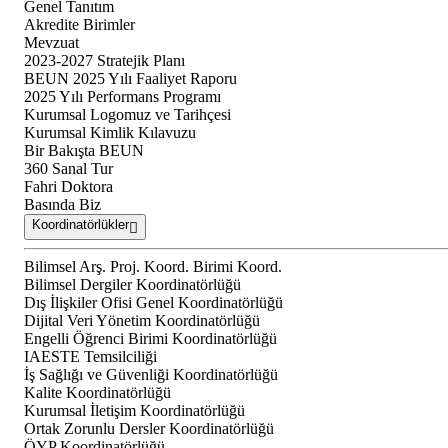
Genel Tanıtım
Akredite Birimler
Mevzuat
2023-2027 Stratejik Planı
BEUN 2025 Yılı Faaliyet Raporu
2025 Yılı Performans Programı
Kurumsal Logomuz ve Tarihçesi
Kurumsal Kimlik Kılavuzu
Bir Bakışta BEUN
360 Sanal Tur
Fahri Doktora
Basında Biz
Koordinatörlükler
Bilimsel Arş. Proj. Koord. Birimi Koord.
Bilimsel Dergiler Koordinatörlüğü
Dış İlişkiler Ofisi Genel Koordinatörlüğü
Dijital Veri Yönetim Koordinatörlüğü
Engelli Öğrenci Birimi Koordinatörlüğü
IAESTE Temsilciliği
İş Sağlığı ve Güvenliği Koordinatörlüğü
Kalite Koordinatörlüğü
Kurumsal İletişim Koordinatörlüğü
Ortak Zorunlu Dersler Koordinatörlüğü
ÖYP Koordinatörlüğü