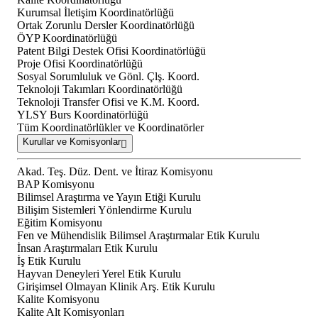
Kurumsal İletişim Koordinatörlüğü
Ortak Zorunlu Dersler Koordinatörlüğü
ÖYP Koordinatörlüğü
Patent Bilgi Destek Ofisi Koordinatörlüğü
Proje Ofisi Koordinatörlüğü
Sosyal Sorumluluk ve Gönl. Çlş. Koord.
Teknoloji Takımları Koordinatörlüğü
Teknoloji Transfer Ofisi ve K.M. Koord.
YLSY Burs Koordinatörlüğü
Tüm Koordinatörlükler ve Koordinatörler
Kurullar ve Komisyonlar
Akad. Teş. Düz. Dent. ve İtiraz Komisyonu
BAP Komisyonu
Bilimsel Araştırma ve Yayın Etiği Kurulu
Bilişim Sistemleri Yönlendirme Kurulu
Eğitim Komisyonu
Fen ve Mühendislik Bilimsel Araştırmalar Etik Kurulu
İnsan Araştırmaları Etik Kurulu
İş Etik Kurulu
Hayvan Deneyleri Yerel Etik Kurulu
Girişimsel Olmayan Klinik Arş. Etik Kurulu
Kalite Komisyonu
Kalite Alt Komisyonları