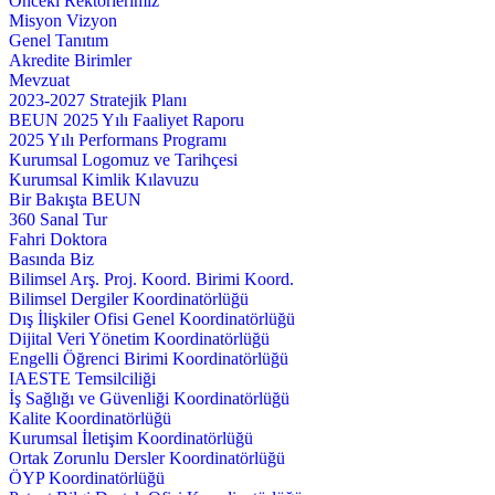
Önceki Rektörlerimiz
Misyon Vizyon
Genel Tanıtım
Akredite Birimler
Mevzuat
2023-2027 Stratejik Planı
BEUN 2025 Yılı Faaliyet Raporu
2025 Yılı Performans Programı
Kurumsal Logomuz ve Tarihçesi
Kurumsal Kimlik Kılavuzu
Bir Bakışta BEUN
360 Sanal Tur
Fahri Doktora
Basında Biz
Bilimsel Arş. Proj. Koord. Birimi Koord.
Bilimsel Dergiler Koordinatörlüğü
Dış İlişkiler Ofisi Genel Koordinatörlüğü
Dijital Veri Yönetim Koordinatörlüğü
Engelli Öğrenci Birimi Koordinatörlüğü
IAESTE Temsilciliği
İş Sağlığı ve Güvenliği Koordinatörlüğü
Kalite Koordinatörlüğü
Kurumsal İletişim Koordinatörlüğü
Ortak Zorunlu Dersler Koordinatörlüğü
ÖYP Koordinatörlüğü