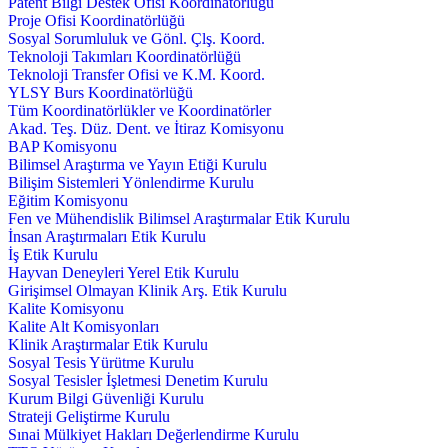
Patent Bilgi Destek Ofisi Koordinatörlüğü
Proje Ofisi Koordinatörlüğü
Sosyal Sorumluluk ve Gönl. Çlş. Koord.
Teknoloji Takımları Koordinatörlüğü
Teknoloji Transfer Ofisi ve K.M. Koord.
YLSY Burs Koordinatörlüğü
Tüm Koordinatörlükler ve Koordinatörler
Akad. Teş. Düz. Dent. ve İtiraz Komisyonu
BAP Komisyonu
Bilimsel Araştırma ve Yayın Etiği Kurulu
Bilişim Sistemleri Yönlendirme Kurulu
Eğitim Komisyonu
Fen ve Mühendislik Bilimsel Araştırmalar Etik Kurulu
İnsan Araştırmaları Etik Kurulu
İş Etik Kurulu
Hayvan Deneyleri Yerel Etik Kurulu
Girişimsel Olmayan Klinik Arş. Etik Kurulu
Kalite Komisyonu
Kalite Alt Komisyonları
Klinik Araştırmalar Etik Kurulu
Sosyal Tesis Yürütme Kurulu
Sosyal Tesisler İşletmesi Denetim Kurulu
Kurum Bilgi Güvenliği Kurulu
Strateji Geliştirme Kurulu
Sınai Mülkiyet Hakları Değerlendirme Kurulu