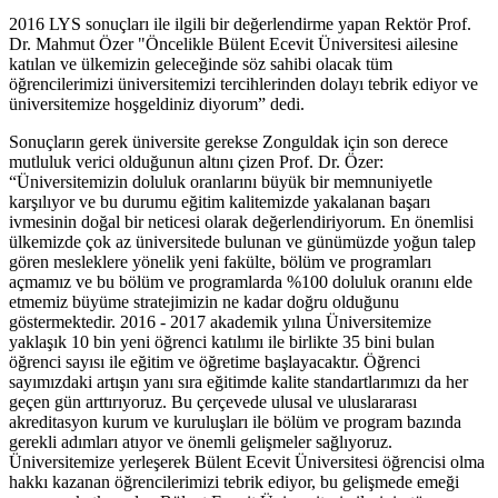
2016 LYS sonuçları ile ilgili bir değerlendirme yapan Rektör Prof.
Dr. Mahmut Özer "Öncelikle Bülent Ecevit Üniversitesi ailesine
katılan ve ülkemizin geleceğinde söz sahibi olacak tüm
öğrencilerimizi üniversitemizi tercihlerinden dolayı tebrik ediyor ve
üniversitemize hoşgeldiniz diyorum” dedi.
Sonuçların gerek üniversite gerekse Zonguldak için son derece
mutluluk verici olduğunun altını çizen Prof. Dr. Özer:
“Üniversitemizin doluluk oranlarını büyük bir memnuniyetle
karşılıyor ve bu durumu eğitim kalitemizde yakalanan başarı
ivmesinin doğal bir neticesi olarak değerlendiriyorum. En önemlisi
ülkemizde çok az üniversitede bulunan ve günümüzde yoğun talep
gören mesleklere yönelik yeni fakülte, bölüm ve programları
açmamız ve bu bölüm ve programlarda %100 doluluk oranını elde
etmemiz büyüme stratejimizin ne kadar doğru olduğunu
göstermektedir. 2016 - 2017 akademik yılına Üniversitemize
yaklaşık 10 bin yeni öğrenci katılımı ile birlikte 35 bini bulan
öğrenci sayısı ile eğitim ve öğretime başlayacaktır. Öğrenci
sayımızdaki artışın yanı sıra eğitimde kalite standartlarımızı da her
geçen gün arttırıyoruz. Bu çerçevede ulusal ve uluslararası
akreditasyon kurum ve kuruluşları ile bölüm ve program bazında
gerekli adımları atıyor ve önemli gelişmeler sağlıyoruz.
Üniversitemize yerleşerek Bülent Ecevit Üniversitesi öğrencisi olma
hakkı kazanan öğrencilerimizi tebrik ediyor, bu gelişmede emeği