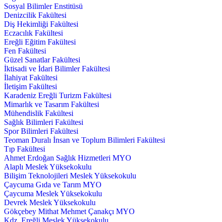
Sosyal Bilimler Enstitüsü
Denizcilik Fakültesi
Diş Hekimliği Fakültesi
Eczacılık Fakültesi
Ereğli Eğitim Fakültesi
Fen Fakültesi
Güzel Sanatlar Fakültesi
İktisadi ve İdari Bilimler Fakültesi
İlahiyat Fakültesi
İletişim Fakültesi
Karadeniz Ereğli Turizm Fakültesi
Mimarlık ve Tasarım Fakültesi
Mühendislik Fakültesi
Sağlık Bilimleri Fakültesi
Spor Bilimleri Fakültesi
Teoman Duralı İnsan ve Toplum Bilimleri Fakültesi
Tıp Fakültesi
Ahmet Erdoğan Sağlık Hizmetleri MYO
Alaplı Meslek Yüksekokulu
Bilişim Teknolojileri Meslek Yüksekokulu
Çaycuma Gıda ve Tarım MYO
Çaycuma Meslek Yüksekokulu
Devrek Meslek Yüksekokulu
Gökçebey Mithat Mehmet Çanakçı MYO
Kdz. Ereğli Meslek Yüksekokulu