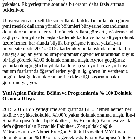
yakaladı. Ek yerleştirme sonunda bu oranın daha fazla artması
bekleniyor.
Üniversitemizin özellikle son yıllarda farklı alanlarda talep gören
yeni meslek dallarına yönelik bölümleri bünyesine kazandırması
doluluk oranlarının her yıl bir önceki yıllara göre artış göstermesini
sağlıyor. Son yıllarda başta akademik kadro ve fiziki alt yapı olmak
üzere hemen her alanda büyük bir gelişme ivmesi yakalayan
üniversitemizde 2015-2016 akademik yılında, istihdam odaklı bir
anlayışla açılan yeni bölüm/programlar öğrenciler tarafından büyük
bir ilgi görerek %100 doluluk oranına ulaştı. Ayrıca geçtiğimiz
yıllarda olduğu gibi bu yıl da katıldığı çeşitli yurt içi ve yurt dışı
tanıtım fuarlarında öğrencilerden yoğun ilgi gören üniversitemiz
bugün ulaştığı doluluk oranları ile elde ettiği başarının haklı
gururunu yaşıyor.
Yeni Aç
ı
lan Fakülte, Bölüm ve Programlarda % 100 Doluluk
Oran
ı
na Ulaştı.
2015-2016 LYS yerleştirme sonuçlarında BEÜ hemen hemen her
fakülte ve yüksekokulda %100’e yakın doluluk oranına ulaştı. İbn-i
Sina Kampüsü’nde; Tıp Fakültesi, Diş Hekimliği Fakültesi ve ilk
defa öğrenci alan Eczacılık Fakültesi, Zonguldak Sağlık
Yüksekokulu ve Ahmet Erdoğan Sağlık Hizmetleri MYO’nda
doluluk oranları %100 olarak gerçekleşti. Farabi Kampüsü’nde Fen-