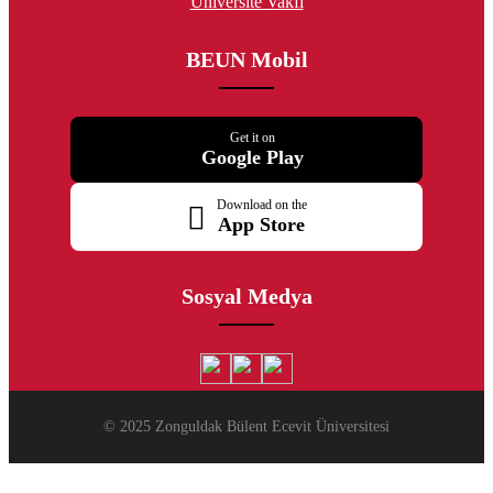
Üniversite Vakfı
BEUN Mobil
Get it on
Google Play
Download on the
App Store
Sosyal Medya
© 2025 Zonguldak Bülent Ecevit Üniversitesi