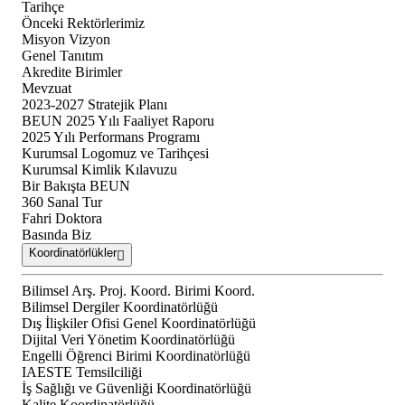
Tarihçe
Önceki Rektörlerimiz
Misyon Vizyon
Genel Tanıtım
Akredite Birimler
Mevzuat
2023-2027 Stratejik Planı
BEUN 2025 Yılı Faaliyet Raporu
2025 Yılı Performans Programı
Kurumsal Logomuz ve Tarihçesi
Kurumsal Kimlik Kılavuzu
Bir Bakışta BEUN
360 Sanal Tur
Fahri Doktora
Basında Biz
Koordinatörlükler
Bilimsel Arş. Proj. Koord. Birimi Koord.
Bilimsel Dergiler Koordinatörlüğü
Dış İlişkiler Ofisi Genel Koordinatörlüğü
Dijital Veri Yönetim Koordinatörlüğü
Engelli Öğrenci Birimi Koordinatörlüğü
IAESTE Temsilciliği
İş Sağlığı ve Güvenliği Koordinatörlüğü
Kalite Koordinatörlüğü