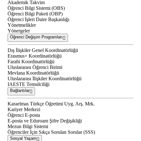
Akademik Takvim
Öğrenci Bilgi Sistemi (OBS)
Öğrenci Bilgi Paketi (OBP)
Öğrenci İşleri Daire Başkanlığı
Yönetmelikler
Yönergeler
Öğrenci Değişim Programları
Dış İlişkiler Genel Koordinatörlüğü
Erasmus+ Koordinatörlüğü
Farabi Koordinatörlüğü
Uluslararası Öğrenci Birimi
Mevlana Koordinatörlüğü
Uluslararası İlişkiler Koordinatörlüğü
IAESTE Temsilciliği
Bağlantılar
Karaelmas Türkçe Öğretimi Uyg. Arş. Mrk.
Kariyer Merkezi
Öğrenci E-posta
E-posta ve Eduroam Şifre Değişikliği
Mezun Bilgi Sistemi
Öğrenciler İçin Sıkça Sorulan Sorular (SSS)
Sosyal Yaşam