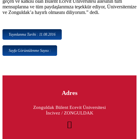
geçen ve katkısı olan Bülent Ecevit Üniversitesi ailesinin tüm
mensuplarına ve tüm paydaşlarımıza teşekkür ediyor, Üniversitemize
ve Zonguldak’a hayırlı olmasını diliyorum.” dedi.
Yayınlanma Tarihi : 11.08.2016
Sayfa Görüntülenme Sayısı :
Adres
Zonguldak Bülent Ecevit Üniversitesi
İncivez / ZONGULDAK