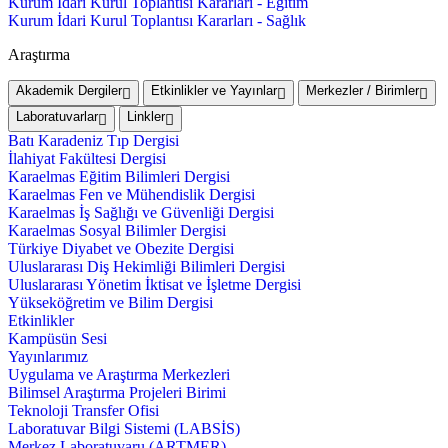
Kurum İdari Kurul Toplantısı Kararları - Eğitim
Kurum İdari Kurul Toplantısı Kararları - Sağlık
Araştırma
Akademik Dergiler
Etkinlikler ve Yayınlar
Merkezler / Birimler
Laboratuvarlar
Linkler
Batı Karadeniz Tıp Dergisi
İlahiyat Fakültesi Dergisi
Karaelmas Eğitim Bilimleri Dergisi
Karaelmas Fen ve Mühendislik Dergisi
Karaelmas İş Sağlığı ve Güvenliği Dergisi
Karaelmas Sosyal Bilimler Dergisi
Türkiye Diyabet ve Obezite Dergisi
Uluslararası Diş Hekimliği Bilimleri Dergisi
Uluslararası Yönetim İktisat ve İşletme Dergisi
Yükseköğretim ve Bilim Dergisi
Etkinlikler
Kampüsün Sesi
Yayınlarımız
Uygulama ve Araştırma Merkezleri
Bilimsel Araştırma Projeleri Birimi
Teknoloji Transfer Ofisi
Laboratuvar Bilgi Sistemi (LABSİS)
Merkez Laboratuvaru (ARTMER)