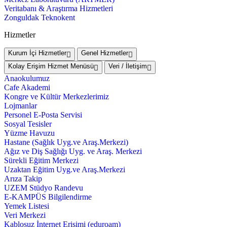
Veritabanı & Araştırma Hizmetleri
Zonguldak Teknokent
Hizmetler
Kurum İçi Hizmetler
Genel Hizmetler
Kolay Erişim Hizmet Menüsü
Veri / İletişim
Anaokulumuz
Cafe Akademi
Kongre ve Kültür Merkezlerimiz
Lojmanlar
Personel E-Posta Servisi
Sosyal Tesisler
Yüzme Havuzu
Hastane (Sağlık Uyg.ve Araş.Merkezi)
Ağız ve Diş Sağlığı Uyg. ve Araş. Merkezi
Sürekli Eğitim Merkezi
Uzaktan Eğitim Uyg.ve Araş.Merkezi
Arıza Takip
UZEM Stüdyo Randevu
E-KAMPÜS Bilgilendirme
Yemek Listesi
Veri Merkezi
Kablosuz İnternet Erişimi (eduroam)