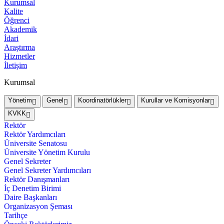
Kurumsal
Kalite
Öğrenci
Akademik
İdari
Araştırma
Hizmetler
İletişim
Kurumsal
Yönetim
Genel
Koordinatörlükler
Kurullar ve Komisyonlar
KVKK
Rektör
Rektör Yardımcıları
Üniversite Senatosu
Üniversite Yönetim Kurulu
Genel Sekreter
Genel Sekreter Yardımcıları
Rektör Danışmanları
İç Denetim Birimi
Daire Başkanları
Organizasyon Şeması
Tarihçe