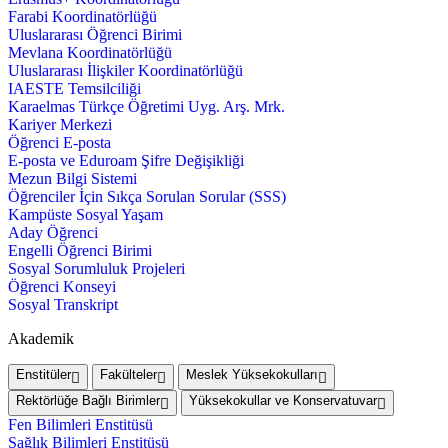
Farabi Koordinatörlüğü
Uluslararası Öğrenci Birimi
Mevlana Koordinatörlüğü
Uluslararası İlişkiler Koordinatörlüğü
IAESTE Temsilciliği
Karaelmas Türkçe Öğretimi Uyg. Arş. Mrk.
Kariyer Merkezi
Öğrenci E-posta
E-posta ve Eduroam Şifre Değişikliği
Mezun Bilgi Sistemi
Öğrenciler İçin Sıkça Sorulan Sorular (SSS)
Kampüste Sosyal Yaşam
Aday Öğrenci
Engelli Öğrenci Birimi
Sosyal Sorumluluk Projeleri
Öğrenci Konseyi
Sosyal Transkript
Akademik
Enstitüler
Fakülteler
Meslek Yüksekokulları
Rektörlüğe Bağlı Birimler
Yüksekokullar ve Konservatuvar
Fen Bilimleri Enstitüsü
Sağlık Bilimleri Enstitüsü