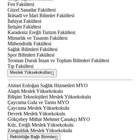
Fen Fakültesi
Güzel Sanatlar Fakültesi
İktisadi ve İdari Bilimler Fakültesi
İlahiyat Fakültesi
İletişim Fakültesi
Karadeniz Ereğli Turizm Fakültesi
Mimarlık ve Tasarım Fakültesi
Mühendislik Fakültesi
Sağlık Bilimleri Fakültesi
Spor Bilimleri Fakültesi
Teoman Duralı İnsan ve Toplum Bilimleri Fakültesi
Tıp Fakültesi
Meslek Yüksekokulları
Ahmet Erdoğan Sağlık Hizmetleri MYO
Alaplı Meslek Yüksekokulu
Bilişim Teknolojileri Meslek Yüksekokulu
Çaycuma Gıda ve Tarım MYO
Çaycuma Meslek Yüksekokulu
Devrek Meslek Yüksekokulu
Gökçebey Mithat Mehmet Çanakçı MYO
Kdz. Ereğli Meslek Yüksekokulu
Zonguldak Meslek Yüksekokulu
Rektörlüğe Bağlı Birimler