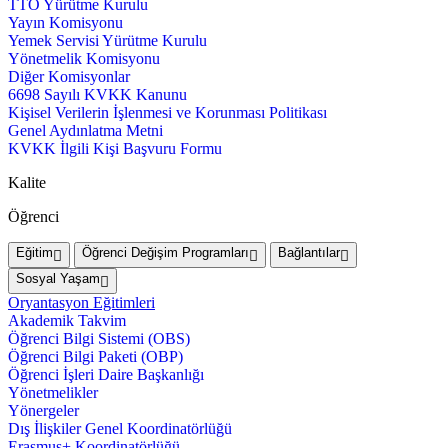
TTO Yürütme Kurulu
Yayın Komisyonu
Yemek Servisi Yürütme Kurulu
Yönetmelik Komisyonu
Diğer Komisyonlar
6698 Sayılı KVKK Kanunu
Kişisel Verilerin İşlenmesi ve Korunması Politikası
Genel Aydınlatma Metni
KVKK İlgili Kişi Başvuru Formu
Kalite
Öğrenci
Eğitim
Öğrenci Değişim Programları
Bağlantılar
Sosyal Yaşam
Oryantasyon Eğitimleri
Akademik Takvim
Öğrenci Bilgi Sistemi (OBS)
Öğrenci Bilgi Paketi (OBP)
Öğrenci İşleri Daire Başkanlığı
Yönetmelikler
Yönergeler
Dış İlişkiler Genel Koordinatörlüğü
Erasmus+ Koordinatörlüğü