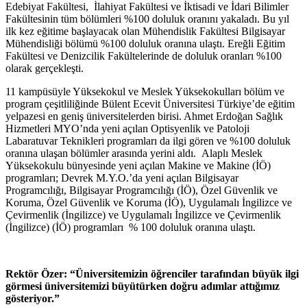
Edebiyat Fakültesi, İlahiyat Fakültesi ve İktisadi ve İdari Bilimler
Fakültesinin tüm bölümleri %100 doluluk oranını yakaladı. Bu yıl
ilk kez eğitime başlayacak olan Mühendislik Fakültesi Bilgisayar
Mühendisliği bölümü %100 doluluk oranına ulaştı. Ereğli Eğitim
Fakültesi ve Denizcilik Fakültelerinde de doluluk oranları %100
olarak gerçekleşti.
11 kampüsüyle Yüksekokul ve Meslek Yüksekokulları bölüm ve
program çeşitliliğinde Bülent Ecevit Üniversitesi Türkiye’de eğitim
yelpazesi en geniş üniversitelerden birisi. Ahmet Erdoğan Sağlık
Hizmetleri MYO’nda yeni açılan Optisyenlik ve Patoloji
Labaratuvar Teknikleri programları da ilgi gören ve %100 doluluk
oranına ulaşan bölümler arasında yerini aldı. Alaplı Meslek
Yüksekokulu bünyesinde yeni açılan Makine ve Makine (İÖ)
programları; Devrek M.Y.O.’da yeni açılan Bilgisayar
Programcılığı, Bilgisayar Programcılığı (İÖ), Özel Güvenlik ve
Koruma, Özel Güvenlik ve Koruma (İÖ), Uygulamalı İngilizce ve
Çevirmenlik (İngilizce) ve Uygulamalı İngilizce ve Çevirmenlik
(İngilizce) (İÖ) programları % 100 doluluk oranına ulaştı.
Rektör Özer: “Üniversitemizin öğrenciler tarafından büyük ilgi
görmesi üniversitemizi büyütürken doğru adımlar attığımız
gösteriyor.”