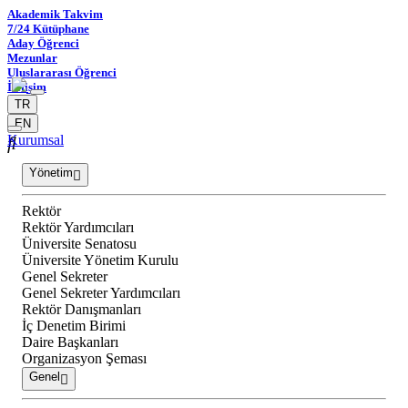
Akademik Takvim
7/24 Kütüphane
Aday Öğrenci
Mezunlar
Uluslararası Öğrenci
İletişim
TR
EN
Kurumsal
Yönetim
Rektör
Rektör Yardımcıları
Üniversite Senatosu
Üniversite Yönetim Kurulu
Genel Sekreter
Genel Sekreter Yardımcıları
Rektör Danışmanları
İç Denetim Birimi
Daire Başkanları
Organizasyon Şeması
Genel