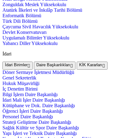
Zonguldak Meslek Yüksekokulu
Atatürk İlkeleri ve İnkılâp Tarihi Bölümü
Enformatik Bölümü
Türk Dili Bölümü
Çaycuma Sivil Havacılık Yüksekokulu
Devlet Konservatuvarı
Uygulamalı Bilimler Yüksekokulu
Yabancı Diller Yüksekokulu
İdari
İdari Birimler
Daire Başkanlıkları
KİK Kararları
Döner Sermaye İşletmesi Müdürlüğü
Genel Sekreterlik
Hukuk Müşavirliği
İç Denetim Birimi
Bilgi İşlem Daire Başkanlığı
İdari Mali İşler Daire Başkanlığı
Kütüphane ve Dok. Daire Başkanlığı
Öğrenci İşleri Daire Başkanlığı
Personel Daire Başkanlığı
Strateji Geliştirme Daire Başkanlığı
Sağlık Kültür ve Spor Daire Başkanlığı
Yapı İşleri ve Teknik Daire Başkanlığı