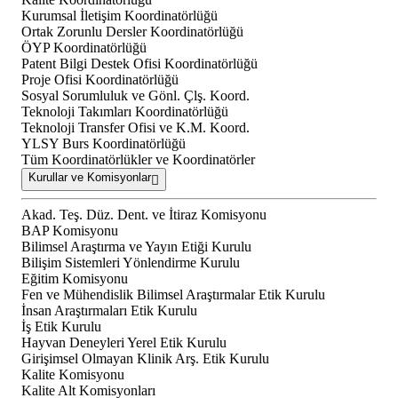
Kurumsal İletişim Koordinatörlüğü
Ortak Zorunlu Dersler Koordinatörlüğü
ÖYP Koordinatörlüğü
Patent Bilgi Destek Ofisi Koordinatörlüğü
Proje Ofisi Koordinatörlüğü
Sosyal Sorumluluk ve Gönl. Çlş. Koord.
Teknoloji Takımları Koordinatörlüğü
Teknoloji Transfer Ofisi ve K.M. Koord.
YLSY Burs Koordinatörlüğü
Tüm Koordinatörlükler ve Koordinatörler
Kurullar ve Komisyonlar
Akad. Teş. Düz. Dent. ve İtiraz Komisyonu
BAP Komisyonu
Bilimsel Araştırma ve Yayın Etiği Kurulu
Bilişim Sistemleri Yönlendirme Kurulu
Eğitim Komisyonu
Fen ve Mühendislik Bilimsel Araştırmalar Etik Kurulu
İnsan Araştırmaları Etik Kurulu
İş Etik Kurulu
Hayvan Deneyleri Yerel Etik Kurulu
Girişimsel Olmayan Klinik Arş. Etik Kurulu
Kalite Komisyonu
Kalite Alt Komisyonları