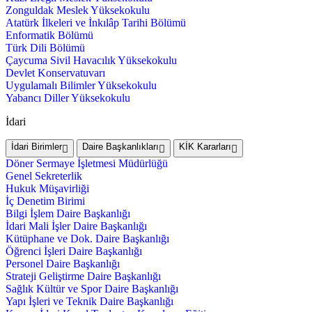
Zonguldak Meslek Yüksekokulu
Atatürk İlkeleri ve İnkılâp Tarihi Bölümü
Enformatik Bölümü
Türk Dili Bölümü
Çaycuma Sivil Havacılık Yüksekokulu
Devlet Konservatuvarı
Uygulamalı Bilimler Yüksekokulu
Yabancı Diller Yüksekokulu
İdari
İdari Birimler
Daire Başkanlıkları
KİK Kararları
Döner Sermaye İşletmesi Müdürlüğü
Genel Sekreterlik
Hukuk Müşavirliği
İç Denetim Birimi
Bilgi İşlem Daire Başkanlığı
İdari Mali İşler Daire Başkanlığı
Kütüphane ve Dok. Daire Başkanlığı
Öğrenci İşleri Daire Başkanlığı
Personel Daire Başkanlığı
Strateji Geliştirme Daire Başkanlığı
Sağlık Kültür ve Spor Daire Başkanlığı
Yapı İşleri ve Teknik Daire Başkanlığı