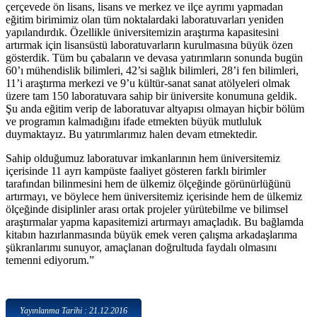
çerçevede ön lisans, lisans ve merkez ve ilçe ayrımı yapmadan
eğitim birimimiz olan tüm noktalardaki laboratuvarları yeniden
yapılandırdık. Özellikle üniversitemizin araştırma kapasitesini
artırmak için lisansüstü laboratuvarların kurulmasına büyük özen
gösterdik. Tüm bu çabaların ve devasa yatırımların sonunda bugün
60’ı mühendislik bilimleri, 42’si sağlık bilimleri, 28’i fen bilimleri,
11’i araştırma merkezi ve 9’u kültür-sanat sanat atölyeleri olmak
üzere tam 150 laboratuvara sahip bir üniversite konumuna geldik.
Şu anda eğitim verip de laboratuvar altyapısı olmayan hiçbir bölüm
ve programın kalmadığını ifade etmekten büyük mutluluk
duymaktayız. Bu yatırımlarımız halen devam etmektedir.
Sahip olduğumuz laboratuvar imkanlarının hem üniversitemiz
içerisinde 11 ayrı kampüste faaliyet gösteren farklı birimler
tarafından bilinmesini hem de ülkemiz ölçeğinde görünürlüğünü
artırmayı, ve böylece hem üniversitemiz içerisinde hem de ülkemiz
ölçeğinde disiplinler arası ortak projeler yürütebilme ve bilimsel
araştırmalar yapma kapasitemizi artırmayı amaçladık. Bu bağlamda
kitabın hazırlanmasında büyük emek veren çalışma arkadaşlarıma
şükranlarımı sunuyor, amaçlanan doğrultuda faydalı olmasını
temenni ediyorum.”
Yayınlanma Tarihi : 21.12.2016