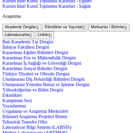
Kurum İdari Kurul Toplantısı Kararları - Eğitim
Kurum İdari Kurul Toplantısı Kararları - Sağlık
Araştırma
Akademik Dergiler
Etkinlikler ve Yayınlar
Merkezler / Birimler
Laboratuvarlar
Linkler
Batı Karadeniz Tıp Dergisi
İlahiyat Fakültesi Dergisi
Karaelmas Eğitim Bilimleri Dergisi
Karaelmas Fen ve Mühendislik Dergisi
Karaelmas İş Sağlığı ve Güvenliği Dergisi
Karaelmas Sosyal Bilimler Dergisi
Türkiye Diyabet ve Obezite Dergisi
Uluslararası Diş Hekimliği Bilimleri Dergisi
Uluslararası Yönetim İktisat ve İşletme Dergisi
Yükseköğretim ve Bilim Dergisi
Etkinlikler
Kampüsün Sesi
Yayınlarımız
Uygulama ve Araştırma Merkezleri
Bilimsel Araştırma Projeleri Birimi
Teknoloji Transfer Ofisi
Laboratuvar Bilgi Sistemi (LABSİS)
Merkez Laboratuvaru (ARTMER)