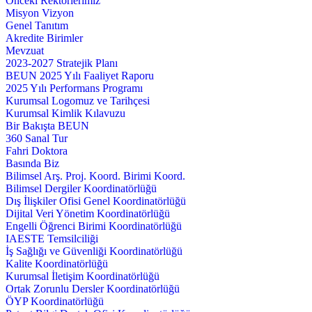
Önceki Rektörlerimiz
Misyon Vizyon
Genel Tanıtım
Akredite Birimler
Mevzuat
2023-2027 Stratejik Planı
BEUN 2025 Yılı Faaliyet Raporu
2025 Yılı Performans Programı
Kurumsal Logomuz ve Tarihçesi
Kurumsal Kimlik Kılavuzu
Bir Bakışta BEUN
360 Sanal Tur
Fahri Doktora
Basında Biz
Bilimsel Arş. Proj. Koord. Birimi Koord.
Bilimsel Dergiler Koordinatörlüğü
Dış İlişkiler Ofisi Genel Koordinatörlüğü
Dijital Veri Yönetim Koordinatörlüğü
Engelli Öğrenci Birimi Koordinatörlüğü
IAESTE Temsilciliği
İş Sağlığı ve Güvenliği Koordinatörlüğü
Kalite Koordinatörlüğü
Kurumsal İletişim Koordinatörlüğü
Ortak Zorunlu Dersler Koordinatörlüğü
ÖYP Koordinatörlüğü