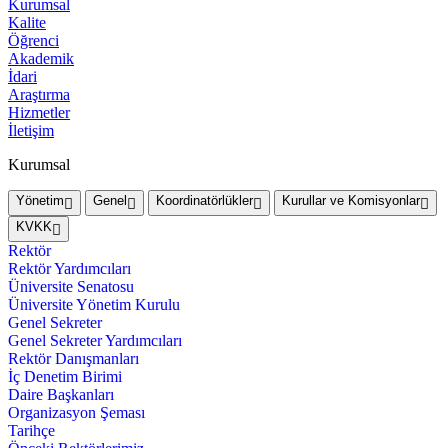
Kurumsal
Kalite
Öğrenci
Akademik
İdari
Araştırma
Hizmetler
İletişim
Kurumsal
Yönetim
Genel
Koordinatörlükler
Kurullar ve Komisyonlar
KVKK
Rektör
Rektör Yardımcıları
Üniversite Senatosu
Üniversite Yönetim Kurulu
Genel Sekreter
Genel Sekreter Yardımcıları
Rektör Danışmanları
İç Denetim Birimi
Daire Başkanları
Organizasyon Şeması
Tarihçe