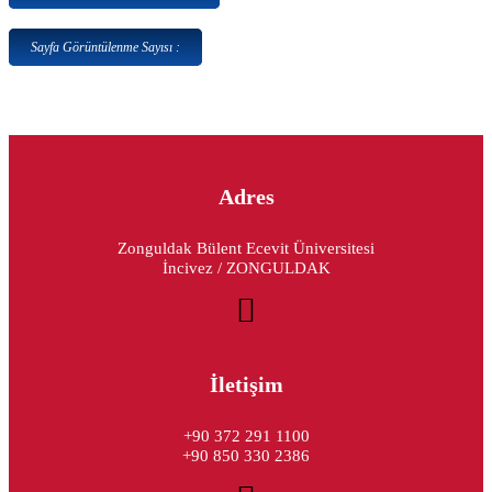
Sayfa Görüntülenme Sayısı :
Adres
Zonguldak Bülent Ecevit Üniversitesi
İncivez / ZONGULDAK
İletişim
+90 372 291 1100
+90 850 330 2386