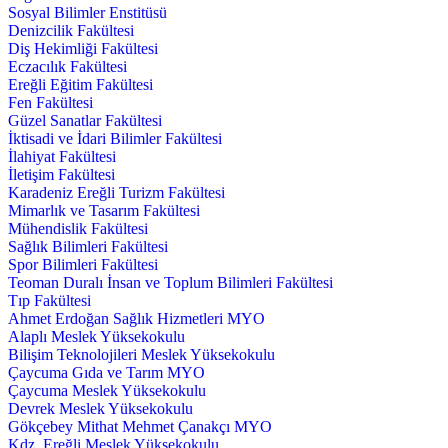
Sosyal Bilimler Enstitüsü
Denizcilik Fakültesi
Diş Hekimliği Fakültesi
Eczacılık Fakültesi
Ereğli Eğitim Fakültesi
Fen Fakültesi
Güzel Sanatlar Fakültesi
İktisadi ve İdari Bilimler Fakültesi
İlahiyat Fakültesi
İletişim Fakültesi
Karadeniz Ereğli Turizm Fakültesi
Mimarlık ve Tasarım Fakültesi
Mühendislik Fakültesi
Sağlık Bilimleri Fakültesi
Spor Bilimleri Fakültesi
Teoman Duralı İnsan ve Toplum Bilimleri Fakültesi
Tıp Fakültesi
Ahmet Erdoğan Sağlık Hizmetleri MYO
Alaplı Meslek Yüksekokulu
Bilişim Teknolojileri Meslek Yüksekokulu
Çaycuma Gıda ve Tarım MYO
Çaycuma Meslek Yüksekokulu
Devrek Meslek Yüksekokulu
Gökçebey Mithat Mehmet Çanakçı MYO
Kdz. Ereğli Meslek Yüksekokulu