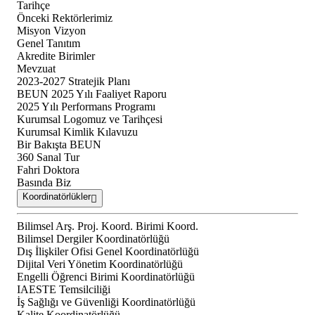
Tarihçe
Önceki Rektörlerimiz
Misyon Vizyon
Genel Tanıtım
Akredite Birimler
Mevzuat
2023-2027 Stratejik Planı
BEUN 2025 Yılı Faaliyet Raporu
2025 Yılı Performans Programı
Kurumsal Logomuz ve Tarihçesi
Kurumsal Kimlik Kılavuzu
Bir Bakışta BEUN
360 Sanal Tur
Fahri Doktora
Basında Biz
Koordinatörlükler
Bilimsel Arş. Proj. Koord. Birimi Koord.
Bilimsel Dergiler Koordinatörlüğü
Dış İlişkiler Ofisi Genel Koordinatörlüğü
Dijital Veri Yönetim Koordinatörlüğü
Engelli Öğrenci Birimi Koordinatörlüğü
IAESTE Temsilciliği
İş Sağlığı ve Güvenliği Koordinatörlüğü
Kalite Koordinatörlüğü