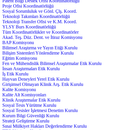
Patent Bilgi Destek Ofisi Koordinatörlüğü
Proje Ofisi Koordinatörlüğü
Sosyal Sorumluluk ve Gönl. Çlş. Koord.
Teknoloji Takımları Koordinatörlüğü
Teknoloji Transfer Ofisi ve K.M. Koord.
YLSY Burs Koordinatörlüğü
Tüm Koordinatörlükler ve Koordinatörler
Akad. Teş. Düz. Dent. ve İtiraz Komisyonu
BAP Komisyonu
Bilimsel Araştırma ve Yayın Etiği Kurulu
Bilişim Sistemleri Yönlendirme Kurulu
Eğitim Komisyonu
Fen ve Mühendislik Bilimsel Araştırmalar Etik Kurulu
İnsan Araştırmaları Etik Kurulu
İş Etik Kurulu
Hayvan Deneyleri Yerel Etik Kurulu
Girişimsel Olmayan Klinik Arş. Etik Kurulu
Kalite Komisyonu
Kalite Alt Komisyonları
Klinik Araştırmalar Etik Kurulu
Sosyal Tesis Yürütme Kurulu
Sosyal Tesisler İşletmesi Denetim Kurulu
Kurum Bilgi Güvenliği Kurulu
Strateji Geliştirme Kurulu
Sınai Mülkiyet Hakları Değerlendirme Kurulu