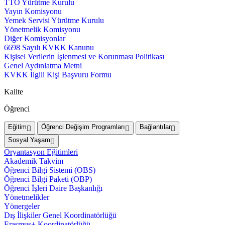
TTO Yürütme Kurulu
Yayın Komisyonu
Yemek Servisi Yürütme Kurulu
Yönetmelik Komisyonu
Diğer Komisyonlar
6698 Sayılı KVKK Kanunu
Kişisel Verilerin İşlenmesi ve Korunması Politikası
Genel Aydınlatma Metni
KVKK İlgili Kişi Başvuru Formu
Kalite
Öğrenci
Eğitim
Öğrenci Değişim Programları
Bağlantılar
Sosyal Yaşam
Oryantasyon Eğitimleri
Akademik Takvim
Öğrenci Bilgi Sistemi (OBS)
Öğrenci Bilgi Paketi (OBP)
Öğrenci İşleri Daire Başkanlığı
Yönetmelikler
Yönergeler
Dış İlişkiler Genel Koordinatörlüğü
Erasmus+ Koordinatörlüğü