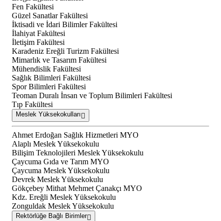
Fen Fakültesi
Güzel Sanatlar Fakültesi
İktisadi ve İdari Bilimler Fakültesi
İlahiyat Fakültesi
İletişim Fakültesi
Karadeniz Ereğli Turizm Fakültesi
Mimarlık ve Tasarım Fakültesi
Mühendislik Fakültesi
Sağlık Bilimleri Fakültesi
Spor Bilimleri Fakültesi
Teoman Duralı İnsan ve Toplum Bilimleri Fakültesi
Tıp Fakültesi
Meslek Yüksekokulları
Ahmet Erdoğan Sağlık Hizmetleri MYO
Alaplı Meslek Yüksekokulu
Bilişim Teknolojileri Meslek Yüksekokulu
Çaycuma Gıda ve Tarım MYO
Çaycuma Meslek Yüksekokulu
Devrek Meslek Yüksekokulu
Gökçebey Mithat Mehmet Çanakçı MYO
Kdz. Ereğli Meslek Yüksekokulu
Zonguldak Meslek Yüksekokulu
Rektörlüğe Bağlı Birimler