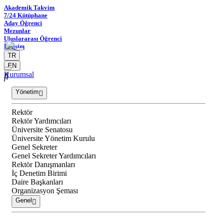
Akademik Takvim
7/24 Kütüphane
Aday Öğrenci
Mezunlar
Uluslararası Öğrenci
İletişim
TR
EN
Kurumsal
Yönetim
Rektör
Rektör Yardımcıları
Üniversite Senatosu
Üniversite Yönetim Kurulu
Genel Sekreter
Genel Sekreter Yardımcıları
Rektör Danışmanları
İç Denetim Birimi
Daire Başkanları
Organizasyon Şeması
Genel