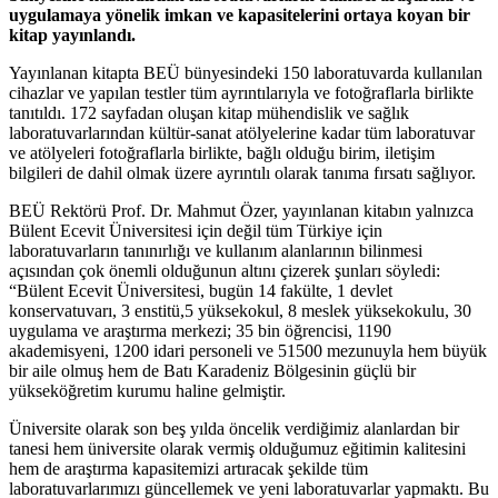
uygulamaya yönelik imkan ve kapasitelerini ortaya koyan bir
kitap yayınlandı.
Yayınlanan kitapta BEÜ bünyesindeki 150 laboratuvarda kullanılan
cihazlar ve yapılan testler tüm ayrıntılarıyla ve fotoğraflarla birlikte
tanıtıldı. 172 sayfadan oluşan kitap mühendislik ve sağlık
laboratuvarlarından kültür-sanat atölyelerine kadar tüm laboratuvar
ve atölyeleri fotoğraflarla birlikte, bağlı olduğu birim, iletişim
bilgileri de dahil olmak üzere ayrıntılı olarak tanıma fırsatı sağlıyor.
BEÜ Rektörü Prof. Dr. Mahmut Özer, yayınlanan kitabın yalnızca
Bülent Ecevit Üniversitesi için değil tüm Türkiye için
laboratuvarların tanınırlığı ve kullanım alanlarının bilinmesi
açısından çok önemli olduğunun altını çizerek şunları söyledi:
“Bülent Ecevit Üniversitesi, bugün 14 fakülte, 1 devlet
konservatuvarı, 3 enstitü,5 yüksekokul, 8 meslek yüksekokulu, 30
uygulama ve araştırma merkezi; 35 bin öğrencisi, 1190
akademisyeni, 1200 idari personeli ve 51500 mezunuyla hem büyük
bir aile olmuş hem de Batı Karadeniz Bölgesinin güçlü bir
yükseköğretim kurumu haline gelmiştir.
Üniversite olarak son beş yılda öncelik verdiğimiz alanlardan bir
tanesi hem üniversite olarak vermiş olduğumuz eğitimin kalitesini
hem de araştırma kapasitemizi artıracak şekilde tüm
laboratuvarlarımızı güncellemek ve yeni laboratuvarlar yapmaktı. Bu