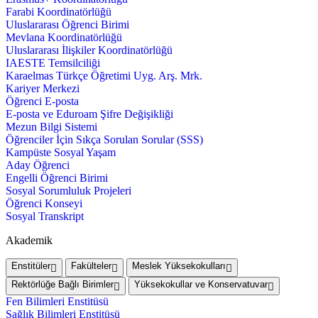
Farabi Koordinatörlüğü
Uluslararası Öğrenci Birimi
Mevlana Koordinatörlüğü
Uluslararası İlişkiler Koordinatörlüğü
IAESTE Temsilciliği
Karaelmas Türkçe Öğretimi Uyg. Arş. Mrk.
Kariyer Merkezi
Öğrenci E-posta
E-posta ve Eduroam Şifre Değişikliği
Mezun Bilgi Sistemi
Öğrenciler İçin Sıkça Sorulan Sorular (SSS)
Kampüste Sosyal Yaşam
Aday Öğrenci
Engelli Öğrenci Birimi
Sosyal Sorumluluk Projeleri
Öğrenci Konseyi
Sosyal Transkript
Akademik
Enstitüler
Fakülteler
Meslek Yüksekokulları
Rektörlüğe Bağlı Birimler
Yüksekokullar ve Konservatuvar
Fen Bilimleri Enstitüsü
Sağlık Bilimleri Enstitüsü