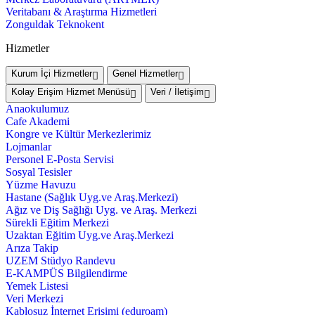
Veritabanı & Araştırma Hizmetleri
Zonguldak Teknokent
Hizmetler
Kurum İçi Hizmetler
Genel Hizmetler
Kolay Erişim Hizmet Menüsü
Veri / İletişim
Anaokulumuz
Cafe Akademi
Kongre ve Kültür Merkezlerimiz
Lojmanlar
Personel E-Posta Servisi
Sosyal Tesisler
Yüzme Havuzu
Hastane (Sağlık Uyg.ve Araş.Merkezi)
Ağız ve Diş Sağlığı Uyg. ve Araş. Merkezi
Sürekli Eğitim Merkezi
Uzaktan Eğitim Uyg.ve Araş.Merkezi
Arıza Takip
UZEM Stüdyo Randevu
E-KAMPÜS Bilgilendirme
Yemek Listesi
Veri Merkezi
Kablosuz İnternet Erişimi (eduroam)