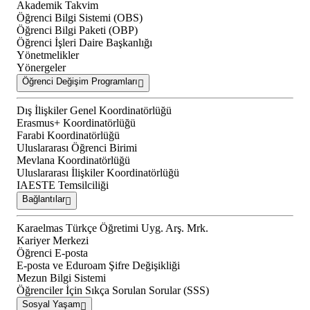
Akademik Takvim
Öğrenci Bilgi Sistemi (OBS)
Öğrenci Bilgi Paketi (OBP)
Öğrenci İşleri Daire Başkanlığı
Yönetmelikler
Yönergeler
Öğrenci Değişim Programları
Dış İlişkiler Genel Koordinatörlüğü
Erasmus+ Koordinatörlüğü
Farabi Koordinatörlüğü
Uluslararası Öğrenci Birimi
Mevlana Koordinatörlüğü
Uluslararası İlişkiler Koordinatörlüğü
IAESTE Temsilciliği
Bağlantılar
Karaelmas Türkçe Öğretimi Uyg. Arş. Mrk.
Kariyer Merkezi
Öğrenci E-posta
E-posta ve Eduroam Şifre Değişikliği
Mezun Bilgi Sistemi
Öğrenciler İçin Sıkça Sorulan Sorular (SSS)
Sosyal Yaşam