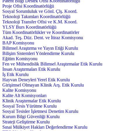
Patent Bilgi Destek Ofisi Koordinatörlüğü
Proje Ofisi Koordinatörlüğü
Sosyal Sorumluluk ve Gönl. Çlş. Koord.
Teknoloji Takımları Koordinatörlüğü
Teknoloji Transfer Ofisi ve K.M. Koord.
YLSY Burs Koordinatörlüğü
Tüm Koordinatörlükler ve Koordinatörler
Akad. Teş. Düz. Dent. ve İtiraz Komisyonu
BAP Komisyonu
Bilimsel Araştırma ve Yayın Etiği Kurulu
Bilişim Sistemleri Yönlendirme Kurulu
Eğitim Komisyonu
Fen ve Mühendislik Bilimsel Araştırmalar Etik Kurulu
İnsan Araştırmaları Etik Kurulu
İş Etik Kurulu
Hayvan Deneyleri Yerel Etik Kurulu
Girişimsel Olmayan Klinik Arş. Etik Kurulu
Kalite Komisyonu
Kalite Alt Komisyonları
Klinik Araştırmalar Etik Kurulu
Sosyal Tesis Yürütme Kurulu
Sosyal Tesisler İşletmesi Denetim Kurulu
Kurum Bilgi Güvenliği Kurulu
Strateji Geliştirme Kurulu
Sınai Mülkiyet Hakları Değerlendirme Kurulu