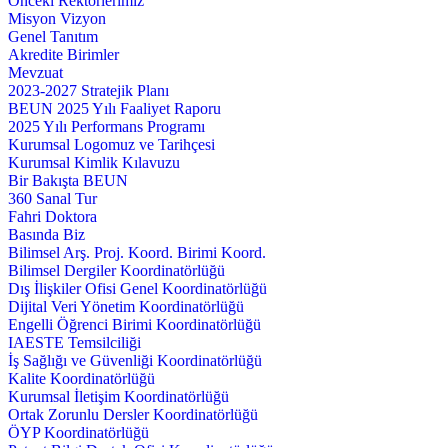
Önceki Rektörlerimiz
Misyon Vizyon
Genel Tanıtım
Akredite Birimler
Mevzuat
2023-2027 Stratejik Planı
BEUN 2025 Yılı Faaliyet Raporu
2025 Yılı Performans Programı
Kurumsal Logomuz ve Tarihçesi
Kurumsal Kimlik Kılavuzu
Bir Bakışta BEUN
360 Sanal Tur
Fahri Doktora
Basında Biz
Bilimsel Arş. Proj. Koord. Birimi Koord.
Bilimsel Dergiler Koordinatörlüğü
Dış İlişkiler Ofisi Genel Koordinatörlüğü
Dijital Veri Yönetim Koordinatörlüğü
Engelli Öğrenci Birimi Koordinatörlüğü
IAESTE Temsilciliği
İş Sağlığı ve Güvenliği Koordinatörlüğü
Kalite Koordinatörlüğü
Kurumsal İletişim Koordinatörlüğü
Ortak Zorunlu Dersler Koordinatörlüğü
ÖYP Koordinatörlüğü