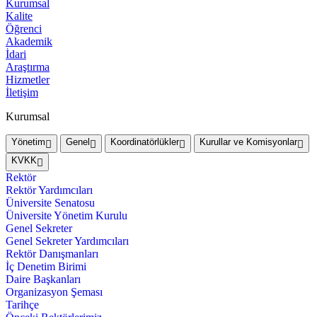
Kurumsal
Kalite
Öğrenci
Akademik
İdari
Araştırma
Hizmetler
İletişim
Kurumsal
Yönetim
Genel
Koordinatörlükler
Kurullar ve Komisyonlar
KVKK
Rektör
Rektör Yardımcıları
Üniversite Senatosu
Üniversite Yönetim Kurulu
Genel Sekreter
Genel Sekreter Yardımcıları
Rektör Danışmanları
İç Denetim Birimi
Daire Başkanları
Organizasyon Şeması
Tarihçe