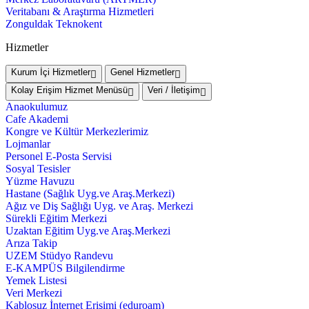
Veritabanı & Araştırma Hizmetleri
Zonguldak Teknokent
Hizmetler
Kurum İçi Hizmetler
Genel Hizmetler
Kolay Erişim Hizmet Menüsü
Veri / İletişim
Anaokulumuz
Cafe Akademi
Kongre ve Kültür Merkezlerimiz
Lojmanlar
Personel E-Posta Servisi
Sosyal Tesisler
Yüzme Havuzu
Hastane (Sağlık Uyg.ve Araş.Merkezi)
Ağız ve Diş Sağlığı Uyg. ve Araş. Merkezi
Sürekli Eğitim Merkezi
Uzaktan Eğitim Uyg.ve Araş.Merkezi
Arıza Takip
UZEM Stüdyo Randevu
E-KAMPÜS Bilgilendirme
Yemek Listesi
Veri Merkezi
Kablosuz İnternet Erişimi (eduroam)