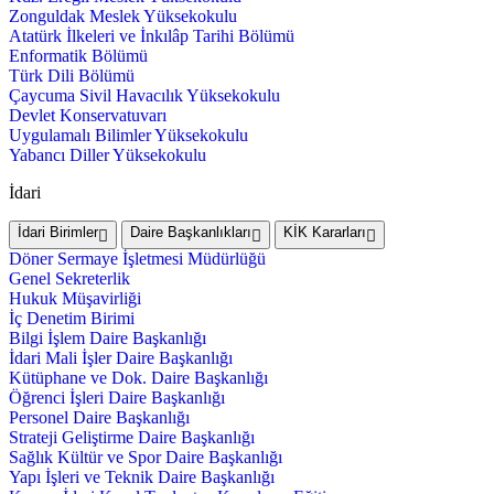
Zonguldak Meslek Yüksekokulu
Atatürk İlkeleri ve İnkılâp Tarihi Bölümü
Enformatik Bölümü
Türk Dili Bölümü
Çaycuma Sivil Havacılık Yüksekokulu
Devlet Konservatuvarı
Uygulamalı Bilimler Yüksekokulu
Yabancı Diller Yüksekokulu
İdari
İdari Birimler
Daire Başkanlıkları
KİK Kararları
Döner Sermaye İşletmesi Müdürlüğü
Genel Sekreterlik
Hukuk Müşavirliği
İç Denetim Birimi
Bilgi İşlem Daire Başkanlığı
İdari Mali İşler Daire Başkanlığı
Kütüphane ve Dok. Daire Başkanlığı
Öğrenci İşleri Daire Başkanlığı
Personel Daire Başkanlığı
Strateji Geliştirme Daire Başkanlığı
Sağlık Kültür ve Spor Daire Başkanlığı
Yapı İşleri ve Teknik Daire Başkanlığı