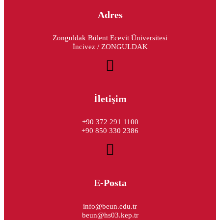
Adres
Zonguldak Bülent Ecevit Üniversitesi
İncivez / ZONGULDAK
İletişim
+90 372 291 1100
+90 850 330 2386
E-Posta
info@beun.edu.tr
beun@hs03.kep.tr