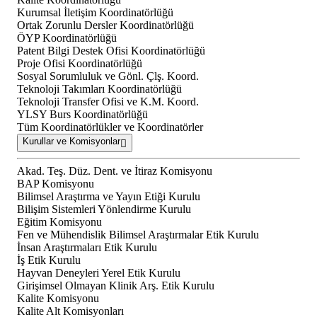
Kurumsal İletişim Koordinatörlüğü
Ortak Zorunlu Dersler Koordinatörlüğü
ÖYP Koordinatörlüğü
Patent Bilgi Destek Ofisi Koordinatörlüğü
Proje Ofisi Koordinatörlüğü
Sosyal Sorumluluk ve Gönl. Çlş. Koord.
Teknoloji Takımları Koordinatörlüğü
Teknoloji Transfer Ofisi ve K.M. Koord.
YLSY Burs Koordinatörlüğü
Tüm Koordinatörlükler ve Koordinatörler
Kurullar ve Komisyonlar
Akad. Teş. Düz. Dent. ve İtiraz Komisyonu
BAP Komisyonu
Bilimsel Araştırma ve Yayın Etiği Kurulu
Bilişim Sistemleri Yönlendirme Kurulu
Eğitim Komisyonu
Fen ve Mühendislik Bilimsel Araştırmalar Etik Kurulu
İnsan Araştırmaları Etik Kurulu
İş Etik Kurulu
Hayvan Deneyleri Yerel Etik Kurulu
Girişimsel Olmayan Klinik Arş. Etik Kurulu
Kalite Komisyonu
Kalite Alt Komisyonları