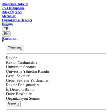
Akademik Takvim
7/24 Kütüphane
Aday Öğrenci
Mezunlar
Uluslararası Öğrenci
İletişim
TR
EN
Kurumsal
Yönetim
Rektör
Rektör Yardımcıları
Üniversite Senatosu
Üniversite Yönetim Kurulu
Genel Sekreter
Genel Sekreter Yardımcıları
Rektör Danışmanları
İç Denetim Birimi
Daire Başkanları
Organizasyon Şeması
Genel