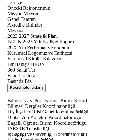
Tarihçe
Önceki Rektörlerimiz
Misyon Vizyon
Genel Tanıtım
Akredite Birimler
Mevzuat
2023-2027 Stratejik Planı
BEUN 2025 Yılı Faaliyet Raporu
2025 Yılı Performans Programı
Kurumsal Logomuz ve Tarihçesi
Kurumsal Kimlik Kılavuzu
Bir Bakışta BEUN
360 Sanal Tur
Fahri Doktora
Basında Biz
Koordinatörlükler
Bilimsel Arş. Proj. Koord. Birimi Koord.
Bilimsel Dergiler Koordinatörlüğü
Dış İlişkiler Ofisi Genel Koordinatörlüğü
Dijital Veri Yönetim Koordinatörlüğü
Engelli Öğrenci Birimi Koordinatörlüğü
IAESTE Temsilciliği
İş Sağlığı ve Güvenliği Koordinatörlüğü
Kalite Koordinatörlüğü