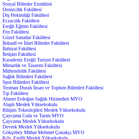
Sosyal Bilimler Enstitüsü
Denizcilik Fakültesi
Diş Hekimliği Fakültesi
Eczacılık Fakültesi
Ereğli Eğitim Fakültesi
Fen Fakültesi
Güzel Sanatlar Fakültesi
İktisadi ve İdari Bilimler Fakültesi
İlahiyat Fakültesi
İletişim Fakültesi
Karadeniz Ereğli Turizm Fakültesi
Mimarlık ve Tasarım Fakültesi
Mühendislik Fakültesi
Sağlık Bilimleri Fakültesi
Spor Bilimleri Fakültesi
Teoman Duralı İnsan ve Toplum Bilimleri Fakültesi
Tıp Fakültesi
Ahmet Erdoğan Sağlık Hizmetleri MYO
Alaplı Meslek Yüksekokulu
Bilişim Teknolojileri Meslek Yüksekokulu
Çaycuma Gıda ve Tarım MYO
Çaycuma Meslek Yüksekokulu
Devrek Meslek Yüksekokulu
Gökçebey Mithat Mehmet Çanakçı MYO
Kdz. Ereğli Meslek Yüksekokulu