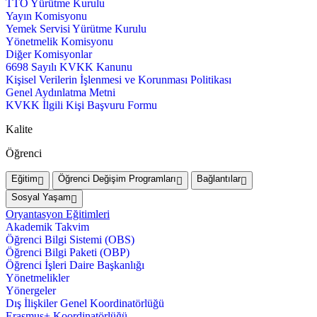
TTO Yürütme Kurulu
Yayın Komisyonu
Yemek Servisi Yürütme Kurulu
Yönetmelik Komisyonu
Diğer Komisyonlar
6698 Sayılı KVKK Kanunu
Kişisel Verilerin İşlenmesi ve Korunması Politikası
Genel Aydınlatma Metni
KVKK İlgili Kişi Başvuru Formu
Kalite
Öğrenci
Eğitim
Öğrenci Değişim Programları
Bağlantılar
Sosyal Yaşam
Oryantasyon Eğitimleri
Akademik Takvim
Öğrenci Bilgi Sistemi (OBS)
Öğrenci Bilgi Paketi (OBP)
Öğrenci İşleri Daire Başkanlığı
Yönetmelikler
Yönergeler
Dış İlişkiler Genel Koordinatörlüğü
Erasmus+ Koordinatörlüğü