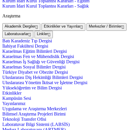
Kurum İdari Kurul Toplantısı Kararları - Eğitim
Kurum İdari Kurul Toplantısı Kararları - Sağlık
Araştırma
Akademik Dergiler
Etkinlikler ve Yayınlar
Merkezler / Birimler
Laboratuvarlar
Linkler
Batı Karadeniz Tıp Dergisi
İlahiyat Fakültesi Dergisi
Karaelmas Eğitim Bilimleri Dergisi
Karaelmas Fen ve Mühendislik Dergisi
Karaelmas İş Sağlığı ve Güvenliği Dergisi
Karaelmas Sosyal Bilimler Dergisi
Türkiye Diyabet ve Obezite Dergisi
Uluslararası Diş Hekimliği Bilimleri Dergisi
Uluslararası Yönetim İktisat ve İşletme Dergisi
Yükseköğretim ve Bilim Dergisi
Etkinlikler
Kampüsün Sesi
Yayınlarımız
Uygulama ve Araştırma Merkezleri
Bilimsel Araştırma Projeleri Birimi
Teknoloji Transfer Ofisi
Laboratuvar Bilgi Sistemi (LABSİS)
Merkez Laboratuvaru (ARTMER)