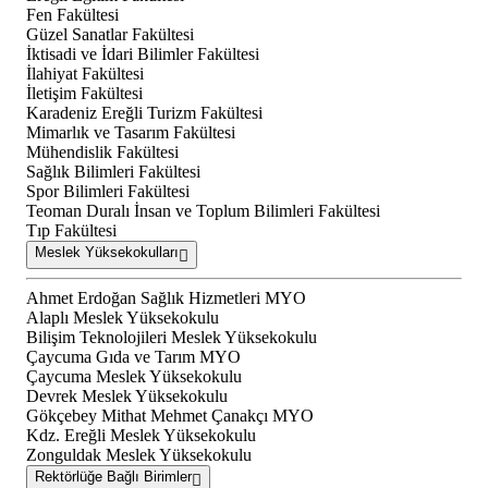
Fen Fakültesi
Güzel Sanatlar Fakültesi
İktisadi ve İdari Bilimler Fakültesi
İlahiyat Fakültesi
İletişim Fakültesi
Karadeniz Ereğli Turizm Fakültesi
Mimarlık ve Tasarım Fakültesi
Mühendislik Fakültesi
Sağlık Bilimleri Fakültesi
Spor Bilimleri Fakültesi
Teoman Duralı İnsan ve Toplum Bilimleri Fakültesi
Tıp Fakültesi
Meslek Yüksekokulları
Ahmet Erdoğan Sağlık Hizmetleri MYO
Alaplı Meslek Yüksekokulu
Bilişim Teknolojileri Meslek Yüksekokulu
Çaycuma Gıda ve Tarım MYO
Çaycuma Meslek Yüksekokulu
Devrek Meslek Yüksekokulu
Gökçebey Mithat Mehmet Çanakçı MYO
Kdz. Ereğli Meslek Yüksekokulu
Zonguldak Meslek Yüksekokulu
Rektörlüğe Bağlı Birimler