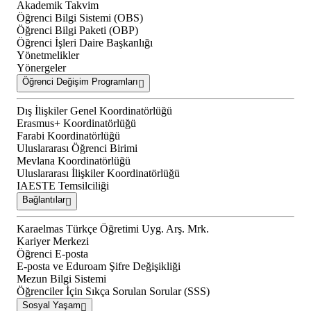
Akademik Takvim
Öğrenci Bilgi Sistemi (OBS)
Öğrenci Bilgi Paketi (OBP)
Öğrenci İşleri Daire Başkanlığı
Yönetmelikler
Yönergeler
Öğrenci Değişim Programları
Dış İlişkiler Genel Koordinatörlüğü
Erasmus+ Koordinatörlüğü
Farabi Koordinatörlüğü
Uluslararası Öğrenci Birimi
Mevlana Koordinatörlüğü
Uluslararası İlişkiler Koordinatörlüğü
IAESTE Temsilciliği
Bağlantılar
Karaelmas Türkçe Öğretimi Uyg. Arş. Mrk.
Kariyer Merkezi
Öğrenci E-posta
E-posta ve Eduroam Şifre Değişikliği
Mezun Bilgi Sistemi
Öğrenciler İçin Sıkça Sorulan Sorular (SSS)
Sosyal Yaşam