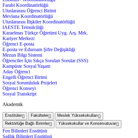
Farabi Koordinatörlüğü
Uluslararası Öğrenci Birimi
Mevlana Koordinatörlüğü
Uluslararası İlişkiler Koordinatörlüğü
IAESTE Temsilciliği
Karaelmas Türkçe Öğretimi Uyg. Arş. Mrk.
Kariyer Merkezi
Öğrenci E-posta
E-posta ve Eduroam Şifre Değişikliği
Mezun Bilgi Sistemi
Öğrenciler İçin Sıkça Sorulan Sorular (SSS)
Kampüste Sosyal Yaşam
Aday Öğrenci
Engelli Öğrenci Birimi
Sosyal Sorumluluk Projeleri
Öğrenci Konseyi
Sosyal Transkript
Akademik
Enstitüler
Fakülteler
Meslek Yüksekokulları
Rektörlüğe Bağlı Birimler
Yüksekokullar ve Konservatuvar
Fen Bilimleri Enstitüsü
Sağlık Bilimleri Enstitüsü