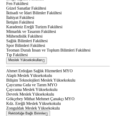
Fen Fakültesi
Güzel Sanatlar Fakültesi
İktisadi ve İdari Bilimler Fakültesi
İlahiyat Fakültesi
İletişim Fakültesi
Karadeniz Ereğli Turizm Fakültesi
Mimarlık ve Tasarım Fakültesi
Mühendislik Fakültesi
Sağlık Bilimleri Fakültesi
Spor Bilimleri Fakültesi
Teoman Duralı İnsan ve Toplum Bilimleri Fakültesi
Tıp Fakültesi
Meslek Yüksekokulları
Ahmet Erdoğan Sağlık Hizmetleri MYO
Alaplı Meslek Yüksekokulu
Bilişim Teknolojileri Meslek Yüksekokulu
Çaycuma Gıda ve Tarım MYO
Çaycuma Meslek Yüksekokulu
Devrek Meslek Yüksekokulu
Gökçebey Mithat Mehmet Çanakçı MYO
Kdz. Ereğli Meslek Yüksekokulu
Zonguldak Meslek Yüksekokulu
Rektörlüğe Bağlı Birimler