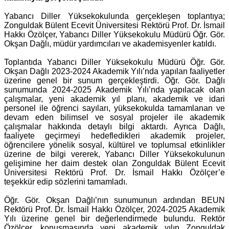
Yabancı Diller Yüksekokulunda gerçekleşen toplantıya;
Zonguldak Bülent Ecevit Üniversitesi Rektörü Prof. Dr. İsmail
Hakkı Özölçer, Yabancı Diller Yüksekokulu Müdürü Öğr. Gör.
Okşan Dağlı, müdür yardımcıları ve akademisyenler katıldı.
Toplantıda Yabancı Diller Yüksekokulu Müdürü Öğr. Gör.
Okşan Dağlı 2023-2024 Akademik Yılı’nda yapılan faaliyetler
üzerine genel bir sunum gerçekleştirdi. Öğr. Gör. Dağlı
sunumunda 2024-2025 Akademik Yılı’nda yapılacak olan
çalışmalar, yeni akademik yıl planı, akademik ve idari
personel ile öğrenci sayıları, yüksekokulda tamamlanan ve
devam eden bilimsel ve sosyal projeler ile akademik
çalışmalar hakkında detaylı bilgi aktardı. Ayrıca Dağlı,
faaliyete geçirmeyi hedefledikleri akademik projeler,
öğrencilere yönelik sosyal, kültürel ve toplumsal etkinlikler
üzerine de bilgi vererek, Yabancı Diller Yüksekokulunun
gelişimine her daim destek olan Zonguldak Bülent Ecevit
Üniversitesi Rektörü Prof. Dr. İsmail Hakkı Özölçer’e
teşekkür edip sözlerini tamamladı.
Öğr. Gör. Okşan Dağlı’nın sunumunun ardından BEUN
Rektörü Prof. Dr. İsmail Hakkı Özölçer, 2024-2025 Akademik
Yılı üzerine genel bir değerlendirmede bulundu. Rektör
Özölçer, konuşmasında yeni akademik yılın Zonguldak