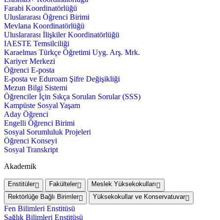
Farabi Koordinatörlüğü
Uluslararası Öğrenci Birimi
Mevlana Koordinatörlüğü
Uluslararası İlişkiler Koordinatörlüğü
IAESTE Temsilciliği
Karaelmas Türkçe Öğretimi Uyg. Arş. Mrk.
Kariyer Merkezi
Öğrenci E-posta
E-posta ve Eduroam Şifre Değişikliği
Mezun Bilgi Sistemi
Öğrenciler İçin Sıkça Sorulan Sorular (SSS)
Kampüste Sosyal Yaşam
Aday Öğrenci
Engelli Öğrenci Birimi
Sosyal Sorumluluk Projeleri
Öğrenci Konseyi
Sosyal Transkript
Akademik
Enstitüler
Fakülteler
Meslek Yüksekokulları
Rektörlüğe Bağlı Birimler
Yüksekokullar ve Konservatuvar
Fen Bilimleri Enstitüsü
Sağlık Bilimleri Enstitüsü