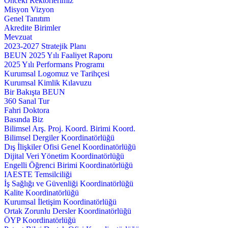
Önceki Rektörlerimiz
Misyon Vizyon
Genel Tanıtım
Akredite Birimler
Mevzuat
2023-2027 Stratejik Planı
BEUN 2025 Yılı Faaliyet Raporu
2025 Yılı Performans Programı
Kurumsal Logomuz ve Tarihçesi
Kurumsal Kimlik Kılavuzu
Bir Bakışta BEUN
360 Sanal Tur
Fahri Doktora
Basında Biz
Bilimsel Arş. Proj. Koord. Birimi Koord.
Bilimsel Dergiler Koordinatörlüğü
Dış İlişkiler Ofisi Genel Koordinatörlüğü
Dijital Veri Yönetim Koordinatörlüğü
Engelli Öğrenci Birimi Koordinatörlüğü
IAESTE Temsilciliği
İş Sağlığı ve Güvenliği Koordinatörlüğü
Kalite Koordinatörlüğü
Kurumsal İletişim Koordinatörlüğü
Ortak Zorunlu Dersler Koordinatörlüğü
ÖYP Koordinatörlüğü