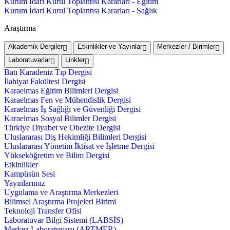
Kurum İdari Kurul Toplantısı Kararları - Eğitim
Kurum İdari Kurul Toplantısı Kararları - Sağlık
Araştırma
Akademik Dergiler
Etkinlikler ve Yayınlar
Merkezler / Birimler
Laboratuvarlar
Linkler
Batı Karadeniz Tıp Dergisi
İlahiyat Fakültesi Dergisi
Karaelmas Eğitim Bilimleri Dergisi
Karaelmas Fen ve Mühendislik Dergisi
Karaelmas İş Sağlığı ve Güvenliği Dergisi
Karaelmas Sosyal Bilimler Dergisi
Türkiye Diyabet ve Obezite Dergisi
Uluslararası Diş Hekimliği Bilimleri Dergisi
Uluslararası Yönetim İktisat ve İşletme Dergisi
Yükseköğretim ve Bilim Dergisi
Etkinlikler
Kampüsün Sesi
Yayınlarımız
Uygulama ve Araştırma Merkezleri
Bilimsel Araştırma Projeleri Birimi
Teknoloji Transfer Ofisi
Laboratuvar Bilgi Sistemi (LABSİS)
Merkez Laboratuvaru (ARTMER)