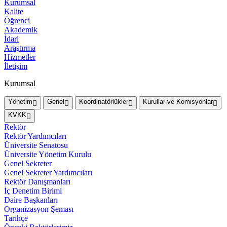
Kurumsal
Kalite
Öğrenci
Akademik
İdari
Araştırma
Hizmetler
İletişim
Kurumsal
Yönetim
Genel
Koordinatörlükler
Kurullar ve Komisyonlar
KVKK
Rektör
Rektör Yardımcıları
Üniversite Senatosu
Üniversite Yönetim Kurulu
Genel Sekreter
Genel Sekreter Yardımcıları
Rektör Danışmanları
İç Denetim Birimi
Daire Başkanları
Organizasyon Şeması
Tarihçe