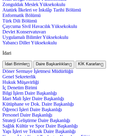
Zonguldak Meslek Yüksekokulu
Atatürk İlkeleri ve İnkılâp Tarihi Bölümü
Enformatik Bölümü
Türk Dili Bölümü
Çaycuma Sivil Havacılık Yüksekokulu
Devlet Konservatuvarı
Uygulamalı Bilimler Yüksekokulu
Yabancı Diller Yüksekokulu
İdari
İdari Birimler
Daire Başkanlıkları
KİK Kararları
Döner Sermaye İşletmesi Müdürlüğü
Genel Sekreterlik
Hukuk Müşavirliği
İç Denetim Birimi
Bilgi İşlem Daire Başkanlığı
İdari Mali İşler Daire Başkanlığı
Kütüphane ve Dok. Daire Başkanlığı
Öğrenci İşleri Daire Başkanlığı
Personel Daire Başkanlığı
Strateji Geliştirme Daire Başkanlığı
Sağlık Kültür ve Spor Daire Başkanlığı
Yapı İşleri ve Teknik Daire Başkanlığı