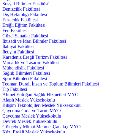
Sosyal Bilimler Enstitüsü
Denizcilik Fakültesi
Diş Hekimliği Fakültesi
Eczacılık Fakültesi
Ereğli Eğitim Fakültesi
Fen Fakültesi
Güzel Sanatlar Fakültesi
İktisadi ve İdari Bilimler Fakültesi
İlahiyat Fakültesi
İletişim Fakültesi
Karadeniz Ereğli Turizm Fakültesi
Mimarlık ve Tasarım Fakültesi
Mühendislik Fakültesi
Sağlık Bilimleri Fakültesi
Spor Bilimleri Fakültesi
Teoman Duralı İnsan ve Toplum Bilimleri Fakültesi
Tıp Fakültesi
Ahmet Erdoğan Sağlık Hizmetleri MYO
Alaplı Meslek Yüksekokulu
Bilişim Teknolojileri Meslek Yüksekokulu
Çaycuma Gıda ve Tarım MYO
Çaycuma Meslek Yüksekokulu
Devrek Meslek Yüksekokulu
Gökçebey Mithat Mehmet Çanakçı MYO
Kdz. Ereğli Meslek Yüksekokulu