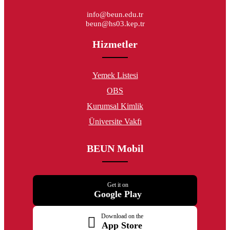
info@beun.edu.tr
beun@hs03.kep.tr
Hizmetler
Yemek Listesi
OBS
Kurumsal Kimlik
Üniversite Vakfı
BEUN Mobil
Get it on
Google Play
Download on the
App Store