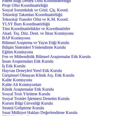
Patent Bilgi Destek Ofisi Koordinatörlüğü
Proje Ofisi Koordinatörlüğü
Sosyal Sorumluluk ve Gönl. Çlş. Koord.
Teknoloji Takımları Koordinatörlüğü
Teknoloji Transfer Ofisi ve K.M. Koord.
YLSY Burs Koordinatörlüğü
Tüm Koordinatörlükler ve Koordinatörler
Akad. Teş. Düz. Dent. ve İtiraz Komisyonu
BAP Komisyonu
Bilimsel Araştırma ve Yayın Etiği Kurulu
Bilişim Sistemleri Yönlendirme Kurulu
Eğitim Komisyonu
Fen ve Mühendislik Bilimsel Araştırmalar Etik Kurulu
İnsan Araştırmaları Etik Kurulu
İş Etik Kurulu
Hayvan Deneyleri Yerel Etik Kurulu
Girişimsel Olmayan Klinik Arş. Etik Kurulu
Kalite Komisyonu
Kalite Alt Komisyonları
Klinik Araştırmalar Etik Kurulu
Sosyal Tesis Yürütme Kurulu
Sosyal Tesisler İşletmesi Denetim Kurulu
Kurum Bilgi Güvenliği Kurulu
Strateji Geliştirme Kurulu
Sınai Mülkiyet Hakları Değerlendirme Kurulu