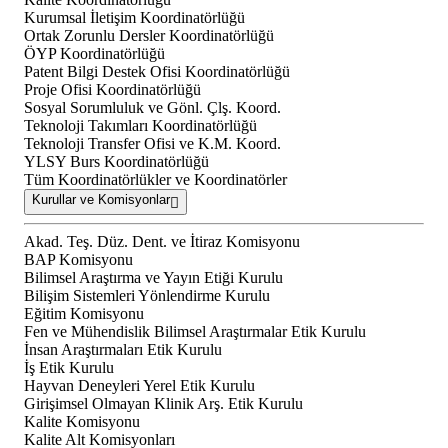
Kurumsal İletişim Koordinatörlüğü
Ortak Zorunlu Dersler Koordinatörlüğü
ÖYP Koordinatörlüğü
Patent Bilgi Destek Ofisi Koordinatörlüğü
Proje Ofisi Koordinatörlüğü
Sosyal Sorumluluk ve Gönl. Çlş. Koord.
Teknoloji Takımları Koordinatörlüğü
Teknoloji Transfer Ofisi ve K.M. Koord.
YLSY Burs Koordinatörlüğü
Tüm Koordinatörlükler ve Koordinatörler
Kurullar ve Komisyonlar
Akad. Teş. Düz. Dent. ve İtiraz Komisyonu
BAP Komisyonu
Bilimsel Araştırma ve Yayın Etiği Kurulu
Bilişim Sistemleri Yönlendirme Kurulu
Eğitim Komisyonu
Fen ve Mühendislik Bilimsel Araştırmalar Etik Kurulu
İnsan Araştırmaları Etik Kurulu
İş Etik Kurulu
Hayvan Deneyleri Yerel Etik Kurulu
Girişimsel Olmayan Klinik Arş. Etik Kurulu
Kalite Komisyonu
Kalite Alt Komisyonları