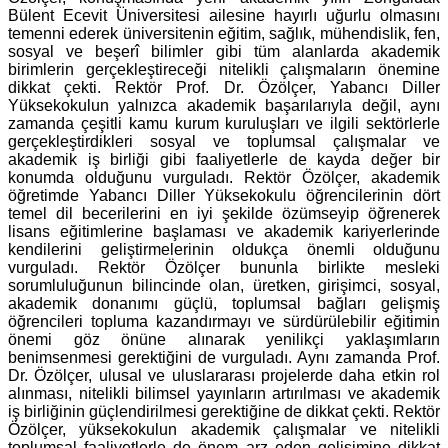
Bülent Ecevit Üniversitesi ailesine hayırlı uğurlu olmasını
temenni ederek üniversitenin eğitim, sağlık, mühendislik, fen,
sosyal ve beşerî bilimler gibi tüm alanlarda akademik
birimlerin gerçekleştireceği nitelikli çalışmaların önemine
dikkat çekti. Rektör Prof. Dr. Özölçer, Yabancı Diller
Yüksekokulun yalnızca akademik başarılarıyla değil, aynı
zamanda çeşitli kamu kurum kuruluşları ve ilgili sektörlerle
gerçekleştirdikleri sosyal ve toplumsal çalışmalar ve
akademik iş birliği gibi faaliyetlerle de kayda değer bir
konumda olduğunu vurguladı. Rektör Özölçer, akademik
öğretimde Yabancı Diller Yüksekokulu öğrencilerinin dört
temel dil becerilerini en iyi şekilde özümseyip öğrenerek
lisans eğitimlerine başlaması ve akademik kariyerlerinde
kendilerini geliştirmelerinin oldukça önemli olduğunu
vurguladı. Rektör Özölçer bununla birlikte mesleki
sorumluluğunun bilincinde olan, üretken, girişimci, sosyal,
akademik donanımı güçlü, toplumsal bağları gelişmiş
öğrencileri topluma kazandırmayı ve sürdürülebilir eğitimin
önemi göz önüne alınarak yenilikçi yaklaşımların
benimsenmesi gerektiğini de vurguladı. Aynı zamanda Prof.
Dr. Özölçer, ulusal ve uluslararası projelerde daha etkin rol
alınması, nitelikli bilimsel yayınların artırılması ve akademik
iş birliğinin güçlendirilmesi gerektiğine de dikkat çekti. Rektör
Özölçer, yüksekokulun akademik çalışmalar ve nitelikli
toplumsal faaliyetlerle de önem arz eden gelişimine dikkat