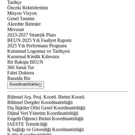
Tarihçe
Önceki Rektörlerimiz
Misyon Vizyon
Genel Tanıtım
Akredite Birimler
Mevzuat
2023-2027 Stratejik Planı
BEUN 2025 Yılı Faaliyet Raporu
2025 Yılı Performans Programı
Kurumsal Logomuz ve Tarihçesi
Kurumsal Kimlik Kılavuzu
Bir Bakışta BEUN
360 Sanal Tur
Fahri Doktora
Basında Biz
Koordinatörlükler
Bilimsel Arş. Proj. Koord. Birimi Koord.
Bilimsel Dergiler Koordinatörlüğü
Dış İlişkiler Ofisi Genel Koordinatörlüğü
Dijital Veri Yönetim Koordinatörlüğü
Engelli Öğrenci Birimi Koordinatörlüğü
IAESTE Temsilciliği
İş Sağlığı ve Güvenliği Koordinatörlüğü
Kalite Koordinatörlüğü