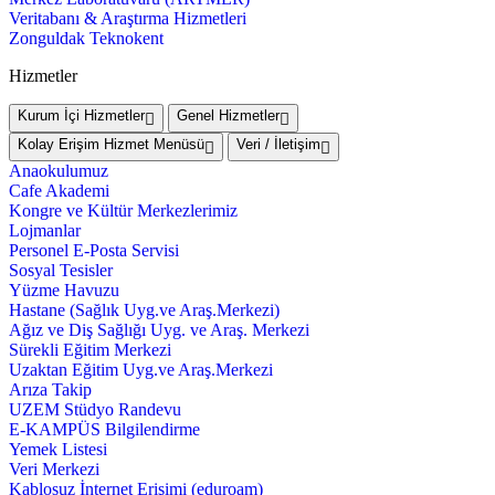
Veritabanı & Araştırma Hizmetleri
Zonguldak Teknokent
Hizmetler
Kurum İçi Hizmetler
Genel Hizmetler
Kolay Erişim Hizmet Menüsü
Veri / İletişim
Anaokulumuz
Cafe Akademi
Kongre ve Kültür Merkezlerimiz
Lojmanlar
Personel E-Posta Servisi
Sosyal Tesisler
Yüzme Havuzu
Hastane (Sağlık Uyg.ve Araş.Merkezi)
Ağız ve Diş Sağlığı Uyg. ve Araş. Merkezi
Sürekli Eğitim Merkezi
Uzaktan Eğitim Uyg.ve Araş.Merkezi
Arıza Takip
UZEM Stüdyo Randevu
E-KAMPÜS Bilgilendirme
Yemek Listesi
Veri Merkezi
Kablosuz İnternet Erişimi (eduroam)