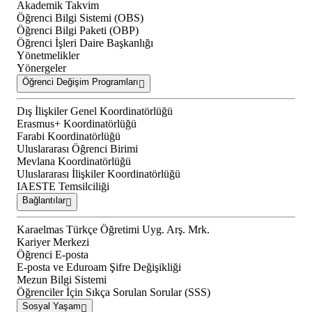
Akademik Takvim
Öğrenci Bilgi Sistemi (OBS)
Öğrenci Bilgi Paketi (OBP)
Öğrenci İşleri Daire Başkanlığı
Yönetmelikler
Yönergeler
Öğrenci Değişim Programları
Dış İlişkiler Genel Koordinatörlüğü
Erasmus+ Koordinatörlüğü
Farabi Koordinatörlüğü
Uluslararası Öğrenci Birimi
Mevlana Koordinatörlüğü
Uluslararası İlişkiler Koordinatörlüğü
IAESTE Temsilciliği
Bağlantılar
Karaelmas Türkçe Öğretimi Uyg. Arş. Mrk.
Kariyer Merkezi
Öğrenci E-posta
E-posta ve Eduroam Şifre Değişikliği
Mezun Bilgi Sistemi
Öğrenciler İçin Sıkça Sorulan Sorular (SSS)
Sosyal Yaşam