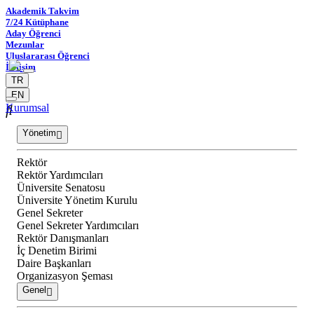
Akademik Takvim
7/24 Kütüphane
Aday Öğrenci
Mezunlar
Uluslararası Öğrenci
İletişim
TR
EN
Kurumsal
Yönetim
Rektör
Rektör Yardımcıları
Üniversite Senatosu
Üniversite Yönetim Kurulu
Genel Sekreter
Genel Sekreter Yardımcıları
Rektör Danışmanları
İç Denetim Birimi
Daire Başkanları
Organizasyon Şeması
Genel