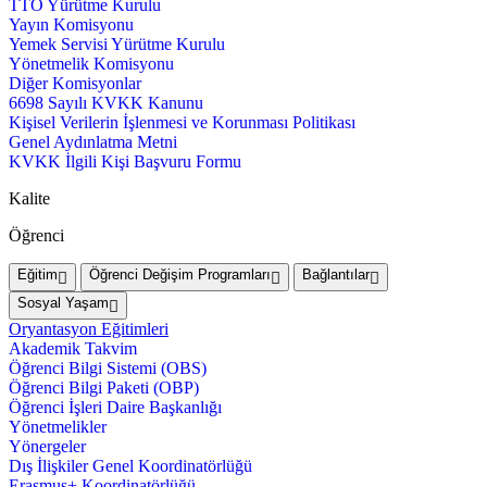
TTO Yürütme Kurulu
Yayın Komisyonu
Yemek Servisi Yürütme Kurulu
Yönetmelik Komisyonu
Diğer Komisyonlar
6698 Sayılı KVKK Kanunu
Kişisel Verilerin İşlenmesi ve Korunması Politikası
Genel Aydınlatma Metni
KVKK İlgili Kişi Başvuru Formu
Kalite
Öğrenci
Eğitim
Öğrenci Değişim Programları
Bağlantılar
Sosyal Yaşam
Oryantasyon Eğitimleri
Akademik Takvim
Öğrenci Bilgi Sistemi (OBS)
Öğrenci Bilgi Paketi (OBP)
Öğrenci İşleri Daire Başkanlığı
Yönetmelikler
Yönergeler
Dış İlişkiler Genel Koordinatörlüğü
Erasmus+ Koordinatörlüğü