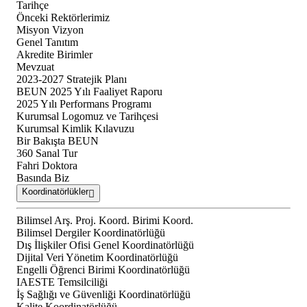
Tarihçe
Önceki Rektörlerimiz
Misyon Vizyon
Genel Tanıtım
Akredite Birimler
Mevzuat
2023-2027 Stratejik Planı
BEUN 2025 Yılı Faaliyet Raporu
2025 Yılı Performans Programı
Kurumsal Logomuz ve Tarihçesi
Kurumsal Kimlik Kılavuzu
Bir Bakışta BEUN
360 Sanal Tur
Fahri Doktora
Basında Biz
Koordinatörlükler
Bilimsel Arş. Proj. Koord. Birimi Koord.
Bilimsel Dergiler Koordinatörlüğü
Dış İlişkiler Ofisi Genel Koordinatörlüğü
Dijital Veri Yönetim Koordinatörlüğü
Engelli Öğrenci Birimi Koordinatörlüğü
IAESTE Temsilciliği
İş Sağlığı ve Güvenliği Koordinatörlüğü
Kalite Koordinatörlüğü