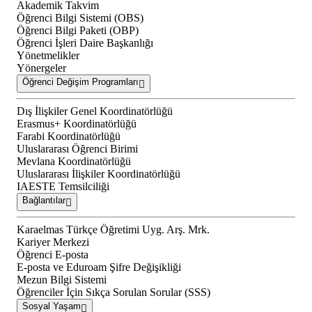
Akademik Takvim
Öğrenci Bilgi Sistemi (OBS)
Öğrenci Bilgi Paketi (OBP)
Öğrenci İşleri Daire Başkanlığı
Yönetmelikler
Yönergeler
Öğrenci Değişim Programları
Dış İlişkiler Genel Koordinatörlüğü
Erasmus+ Koordinatörlüğü
Farabi Koordinatörlüğü
Uluslararası Öğrenci Birimi
Mevlana Koordinatörlüğü
Uluslararası İlişkiler Koordinatörlüğü
IAESTE Temsilciliği
Bağlantılar
Karaelmas Türkçe Öğretimi Uyg. Arş. Mrk.
Kariyer Merkezi
Öğrenci E-posta
E-posta ve Eduroam Şifre Değişikliği
Mezun Bilgi Sistemi
Öğrenciler İçin Sıkça Sorulan Sorular (SSS)
Sosyal Yaşam