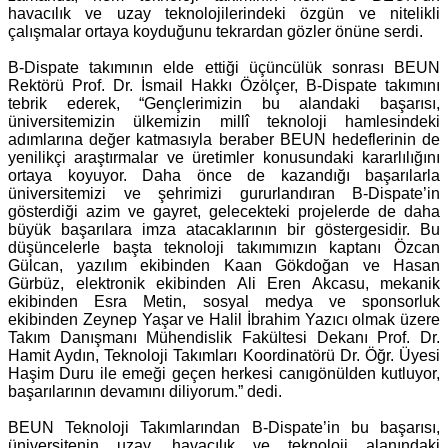
havacılık ve uzay teknolojilerindeki özgün ve nitelikli
çalışmalar ortaya koyduğunu tekrardan gözler önüne serdi.
B-Dispate takımının elde ettiği üçüncülük sonrası BEUN
Rektörü Prof. Dr. İsmail Hakkı Özölçer, B-Dispate takımını
tebrik ederek, “Gençlerimizin bu alandaki başarısı,
üniversitemizin ülkemizin millî teknoloji hamlesindeki
adımlarına değer katmasıyla beraber BEUN hedeflerinin de
yenilikçi araştırmalar ve üretimler konusundaki kararlılığını
ortaya koyuyor. Daha önce de kazandığı başarılarla
üniversitemizi ve şehrimizi gururlandıran B-Dispate’in
gösterdiği azim ve gayret, gelecekteki projelerde de daha
büyük başarılara imza atacaklarının bir göstergesidir. Bu
düşüncelerle başta teknoloji takımımızın kaptanı Özcan
Gülcan, yazılım ekibinden Kaan Gökdoğan ve Hasan
Gürbüz, elektronik ekibinden Ali Eren Akcasu, mekanik
ekibinden Esra Metin, sosyal medya ve sponsorluk
ekibinden Zeynep Yaşar ve Halil İbrahim Yazıcı olmak üzere
Takım Danışmanı Mühendislik Fakültesi Dekanı Prof. Dr.
Hamit Aydın, Teknoloji Takımları Koordinatörü Dr. Öğr. Üyesi
Haşim Duru ile emeği geçen herkesi canıgönülden kutluyor,
başarılarının devamını diliyorum.” dedi.
BEUN Teknoloji Takımlarından B-Dispate’in bu başarısı,
üniversitenin uzay, havacılık ve teknoloji alanındaki