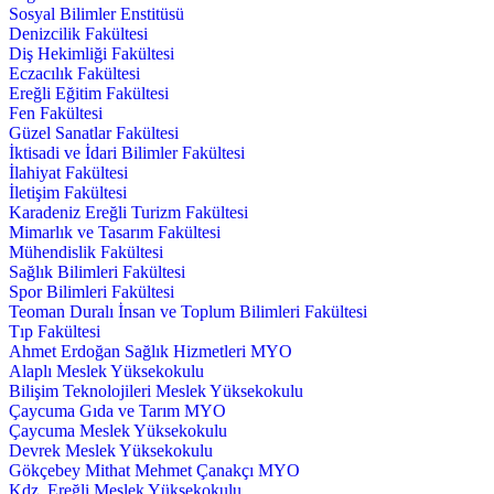
Sosyal Bilimler Enstitüsü
Denizcilik Fakültesi
Diş Hekimliği Fakültesi
Eczacılık Fakültesi
Ereğli Eğitim Fakültesi
Fen Fakültesi
Güzel Sanatlar Fakültesi
İktisadi ve İdari Bilimler Fakültesi
İlahiyat Fakültesi
İletişim Fakültesi
Karadeniz Ereğli Turizm Fakültesi
Mimarlık ve Tasarım Fakültesi
Mühendislik Fakültesi
Sağlık Bilimleri Fakültesi
Spor Bilimleri Fakültesi
Teoman Duralı İnsan ve Toplum Bilimleri Fakültesi
Tıp Fakültesi
Ahmet Erdoğan Sağlık Hizmetleri MYO
Alaplı Meslek Yüksekokulu
Bilişim Teknolojileri Meslek Yüksekokulu
Çaycuma Gıda ve Tarım MYO
Çaycuma Meslek Yüksekokulu
Devrek Meslek Yüksekokulu
Gökçebey Mithat Mehmet Çanakçı MYO
Kdz. Ereğli Meslek Yüksekokulu