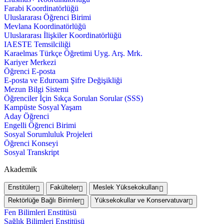
Farabi Koordinatörlüğü
Uluslararası Öğrenci Birimi
Mevlana Koordinatörlüğü
Uluslararası İlişkiler Koordinatörlüğü
IAESTE Temsilciliği
Karaelmas Türkçe Öğretimi Uyg. Arş. Mrk.
Kariyer Merkezi
Öğrenci E-posta
E-posta ve Eduroam Şifre Değişikliği
Mezun Bilgi Sistemi
Öğrenciler İçin Sıkça Sorulan Sorular (SSS)
Kampüste Sosyal Yaşam
Aday Öğrenci
Engelli Öğrenci Birimi
Sosyal Sorumluluk Projeleri
Öğrenci Konseyi
Sosyal Transkript
Akademik
Enstitüler
Fakülteler
Meslek Yüksekokulları
Rektörlüğe Bağlı Birimler
Yüksekokullar ve Konservatuvar
Fen Bilimleri Enstitüsü
Sağlık Bilimleri Enstitüsü