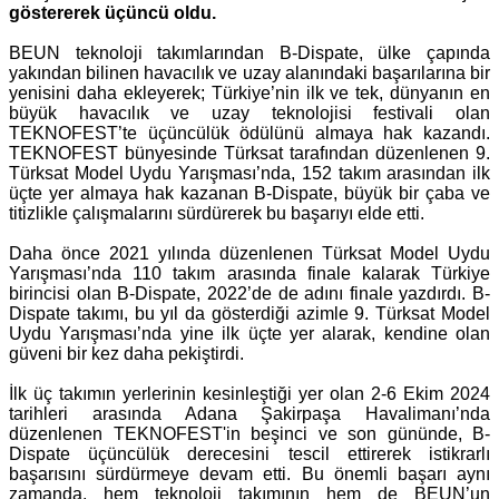
göstererek üçüncü oldu.
BEUN teknoloji takımlarından B-Dispate, ülke çapında
yakından bilinen havacılık ve uzay alanındaki başarılarına bir
yenisini daha ekleyerek; Türkiye’nin ilk ve tek, dünyanın en
büyük havacılık ve uzay teknolojisi festivali olan
TEKNOFEST’te üçüncülük ödülünü almaya hak kazandı.
TEKNOFEST bünyesinde Türksat tarafından düzenlenen 9.
Türksat Model Uydu Yarışması’nda, 152 takım arasından ilk
üçte yer almaya hak kazanan B-Dispate, büyük bir çaba ve
titizlikle çalışmalarını sürdürerek bu başarıyı elde etti.
Daha önce 2021 yılında düzenlenen Türksat Model Uydu
Yarışması’nda 110 takım arasında finale kalarak Türkiye
birincisi olan B-Dispate, 2022’de de adını finale yazdırdı. B-
Dispate takımı, bu yıl da gösterdiği azimle 9. Türksat Model
Uydu Yarışması’nda yine ilk üçte yer alarak, kendine olan
güveni bir kez daha pekiştirdi.
İlk üç takımın yerlerinin kesinleştiği yer olan 2-6 Ekim 2024
tarihleri arasında Adana Şakirpaşa Havalimanı’nda
düzenlenen TEKNOFEST'in beşinci ve son gününde, B-
Dispate üçüncülük derecesini tescil ettirerek istikrarlı
başarısını sürdürmeye devam etti. Bu önemli başarı aynı
zamanda, hem teknoloji takımının hem de BEUN’un