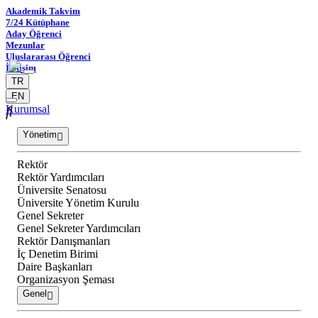
Akademik Takvim
7/24 Kütüphane
Aday Öğrenci
Mezunlar
Uluslararası Öğrenci
İletişim
TR
EN
Kurumsal
Yönetim
Rektör
Rektör Yardımcıları
Üniversite Senatosu
Üniversite Yönetim Kurulu
Genel Sekreter
Genel Sekreter Yardımcıları
Rektör Danışmanları
İç Denetim Birimi
Daire Başkanları
Organizasyon Şeması
Genel