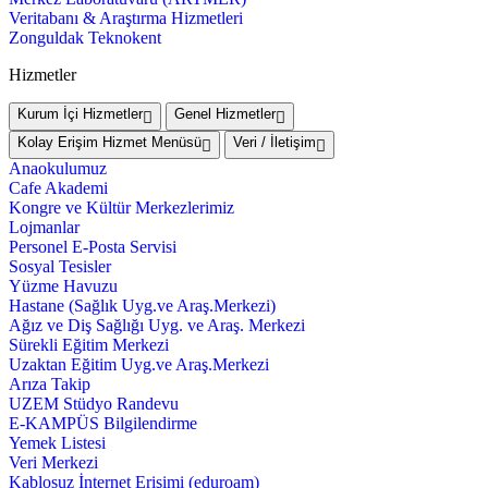
Veritabanı & Araştırma Hizmetleri
Zonguldak Teknokent
Hizmetler
Kurum İçi Hizmetler
Genel Hizmetler
Kolay Erişim Hizmet Menüsü
Veri / İletişim
Anaokulumuz
Cafe Akademi
Kongre ve Kültür Merkezlerimiz
Lojmanlar
Personel E-Posta Servisi
Sosyal Tesisler
Yüzme Havuzu
Hastane (Sağlık Uyg.ve Araş.Merkezi)
Ağız ve Diş Sağlığı Uyg. ve Araş. Merkezi
Sürekli Eğitim Merkezi
Uzaktan Eğitim Uyg.ve Araş.Merkezi
Arıza Takip
UZEM Stüdyo Randevu
E-KAMPÜS Bilgilendirme
Yemek Listesi
Veri Merkezi
Kablosuz İnternet Erişimi (eduroam)