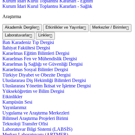
Kurum İdari Kurul Toplantısı Kararları - Eğitim
Kurum İdari Kurul Toplantısı Kararları - Sağlık
Araştırma
Akademik Dergiler
Etkinlikler ve Yayınlar
Merkezler / Birimler
Laboratuvarlar
Linkler
Batı Karadeniz Tıp Dergisi
İlahiyat Fakültesi Dergisi
Karaelmas Eğitim Bilimleri Dergisi
Karaelmas Fen ve Mühendislik Dergisi
Karaelmas İş Sağlığı ve Güvenliği Dergisi
Karaelmas Sosyal Bilimler Dergisi
Türkiye Diyabet ve Obezite Dergisi
Uluslararası Diş Hekimliği Bilimleri Dergisi
Uluslararası Yönetim İktisat ve İşletme Dergisi
Yükseköğretim ve Bilim Dergisi
Etkinlikler
Kampüsün Sesi
Yayınlarımız
Uygulama ve Araştırma Merkezleri
Bilimsel Araştırma Projeleri Birimi
Teknoloji Transfer Ofisi
Laboratuvar Bilgi Sistemi (LABSİS)
Merkez Laboratuvaru (ARTMER)