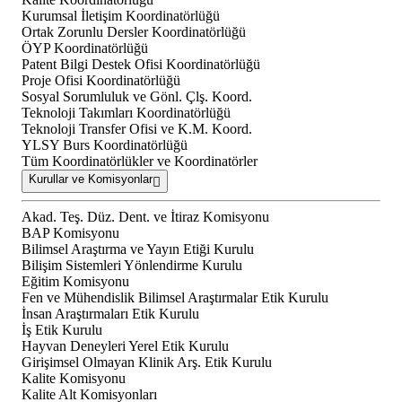
Kurumsal İletişim Koordinatörlüğü
Ortak Zorunlu Dersler Koordinatörlüğü
ÖYP Koordinatörlüğü
Patent Bilgi Destek Ofisi Koordinatörlüğü
Proje Ofisi Koordinatörlüğü
Sosyal Sorumluluk ve Gönl. Çlş. Koord.
Teknoloji Takımları Koordinatörlüğü
Teknoloji Transfer Ofisi ve K.M. Koord.
YLSY Burs Koordinatörlüğü
Tüm Koordinatörlükler ve Koordinatörler
Kurullar ve Komisyonlar
Akad. Teş. Düz. Dent. ve İtiraz Komisyonu
BAP Komisyonu
Bilimsel Araştırma ve Yayın Etiği Kurulu
Bilişim Sistemleri Yönlendirme Kurulu
Eğitim Komisyonu
Fen ve Mühendislik Bilimsel Araştırmalar Etik Kurulu
İnsan Araştırmaları Etik Kurulu
İş Etik Kurulu
Hayvan Deneyleri Yerel Etik Kurulu
Girişimsel Olmayan Klinik Arş. Etik Kurulu
Kalite Komisyonu
Kalite Alt Komisyonları