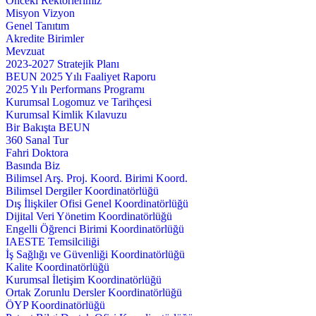
Önceki Rektörlerimiz
Misyon Vizyon
Genel Tanıtım
Akredite Birimler
Mevzuat
2023-2027 Stratejik Planı
BEUN 2025 Yılı Faaliyet Raporu
2025 Yılı Performans Programı
Kurumsal Logomuz ve Tarihçesi
Kurumsal Kimlik Kılavuzu
Bir Bakışta BEUN
360 Sanal Tur
Fahri Doktora
Basında Biz
Bilimsel Arş. Proj. Koord. Birimi Koord.
Bilimsel Dergiler Koordinatörlüğü
Dış İlişkiler Ofisi Genel Koordinatörlüğü
Dijital Veri Yönetim Koordinatörlüğü
Engelli Öğrenci Birimi Koordinatörlüğü
IAESTE Temsilciliği
İş Sağlığı ve Güvenliği Koordinatörlüğü
Kalite Koordinatörlüğü
Kurumsal İletişim Koordinatörlüğü
Ortak Zorunlu Dersler Koordinatörlüğü
ÖYP Koordinatörlüğü