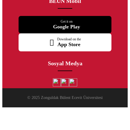
BEUN Mobil
Get it on
Google Play
Download on the
App Store
Sosyal Medya
© 2025 Zonguldak Bülent Ecevit Üniversitesi