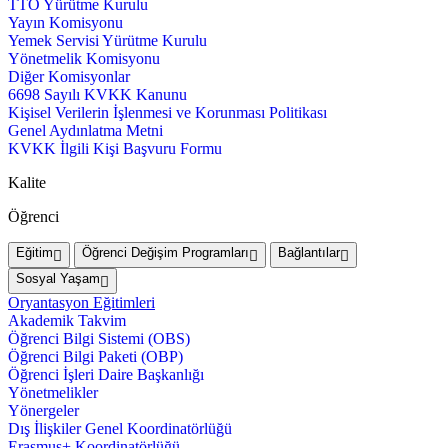
TTO Yürütme Kurulu
Yayın Komisyonu
Yemek Servisi Yürütme Kurulu
Yönetmelik Komisyonu
Diğer Komisyonlar
6698 Sayılı KVKK Kanunu
Kişisel Verilerin İşlenmesi ve Korunması Politikası
Genel Aydınlatma Metni
KVKK İlgili Kişi Başvuru Formu
Kalite
Öğrenci
Eğitim
Öğrenci Değişim Programları
Bağlantılar
Sosyal Yaşam
Oryantasyon Eğitimleri
Akademik Takvim
Öğrenci Bilgi Sistemi (OBS)
Öğrenci Bilgi Paketi (OBP)
Öğrenci İşleri Daire Başkanlığı
Yönetmelikler
Yönergeler
Dış İlişkiler Genel Koordinatörlüğü
Erasmus+ Koordinatörlüğü