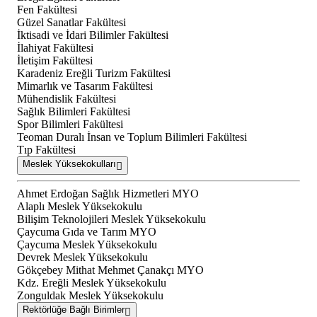
Fen Fakültesi
Güzel Sanatlar Fakültesi
İktisadi ve İdari Bilimler Fakültesi
İlahiyat Fakültesi
İletişim Fakültesi
Karadeniz Ereğli Turizm Fakültesi
Mimarlık ve Tasarım Fakültesi
Mühendislik Fakültesi
Sağlık Bilimleri Fakültesi
Spor Bilimleri Fakültesi
Teoman Duralı İnsan ve Toplum Bilimleri Fakültesi
Tıp Fakültesi
Meslek Yüksekokulları
Ahmet Erdoğan Sağlık Hizmetleri MYO
Alaplı Meslek Yüksekokulu
Bilişim Teknolojileri Meslek Yüksekokulu
Çaycuma Gıda ve Tarım MYO
Çaycuma Meslek Yüksekokulu
Devrek Meslek Yüksekokulu
Gökçebey Mithat Mehmet Çanakçı MYO
Kdz. Ereğli Meslek Yüksekokulu
Zonguldak Meslek Yüksekokulu
Rektörlüğe Bağlı Birimler