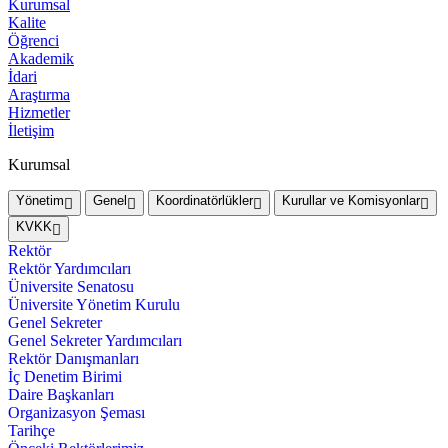
Kurumsal
Kalite
Öğrenci
Akademik
İdari
Araştırma
Hizmetler
İletişim
Kurumsal
Yönetim
Genel
Koordinatörlükler
Kurullar ve Komisyonlar
KVKK
Rektör
Rektör Yardımcıları
Üniversite Senatosu
Üniversite Yönetim Kurulu
Genel Sekreter
Genel Sekreter Yardımcıları
Rektör Danışmanları
İç Denetim Birimi
Daire Başkanları
Organizasyon Şeması
Tarihçe