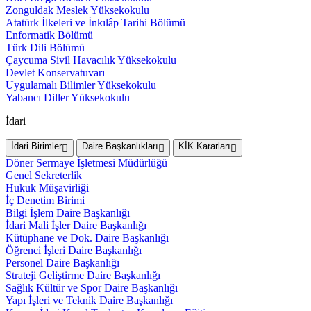
Zonguldak Meslek Yüksekokulu
Atatürk İlkeleri ve İnkılâp Tarihi Bölümü
Enformatik Bölümü
Türk Dili Bölümü
Çaycuma Sivil Havacılık Yüksekokulu
Devlet Konservatuvarı
Uygulamalı Bilimler Yüksekokulu
Yabancı Diller Yüksekokulu
İdari
İdari Birimler
Daire Başkanlıkları
KİK Kararları
Döner Sermaye İşletmesi Müdürlüğü
Genel Sekreterlik
Hukuk Müşavirliği
İç Denetim Birimi
Bilgi İşlem Daire Başkanlığı
İdari Mali İşler Daire Başkanlığı
Kütüphane ve Dok. Daire Başkanlığı
Öğrenci İşleri Daire Başkanlığı
Personel Daire Başkanlığı
Strateji Geliştirme Daire Başkanlığı
Sağlık Kültür ve Spor Daire Başkanlığı
Yapı İşleri ve Teknik Daire Başkanlığı