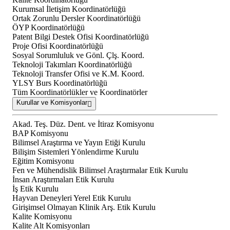
Kurumsal İletişim Koordinatörlüğü
Ortak Zorunlu Dersler Koordinatörlüğü
ÖYP Koordinatörlüğü
Patent Bilgi Destek Ofisi Koordinatörlüğü
Proje Ofisi Koordinatörlüğü
Sosyal Sorumluluk ve Gönl. Çlş. Koord.
Teknoloji Takımları Koordinatörlüğü
Teknoloji Transfer Ofisi ve K.M. Koord.
YLSY Burs Koordinatörlüğü
Tüm Koordinatörlükler ve Koordinatörler
Kurullar ve Komisyonlar
Akad. Teş. Düz. Dent. ve İtiraz Komisyonu
BAP Komisyonu
Bilimsel Araştırma ve Yayın Etiği Kurulu
Bilişim Sistemleri Yönlendirme Kurulu
Eğitim Komisyonu
Fen ve Mühendislik Bilimsel Araştırmalar Etik Kurulu
İnsan Araştırmaları Etik Kurulu
İş Etik Kurulu
Hayvan Deneyleri Yerel Etik Kurulu
Girişimsel Olmayan Klinik Arş. Etik Kurulu
Kalite Komisyonu
Kalite Alt Komisyonları