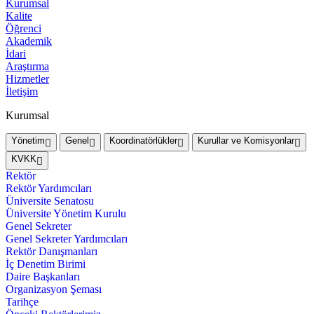
Kurumsal
Kalite
Öğrenci
Akademik
İdari
Araştırma
Hizmetler
İletişim
Kurumsal
Yönetim
Genel
Koordinatörlükler
Kurullar ve Komisyonlar
KVKK
Rektör
Rektör Yardımcıları
Üniversite Senatosu
Üniversite Yönetim Kurulu
Genel Sekreter
Genel Sekreter Yardımcıları
Rektör Danışmanları
İç Denetim Birimi
Daire Başkanları
Organizasyon Şeması
Tarihçe