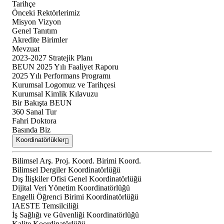
Tarihçe
Önceki Rektörlerimiz
Misyon Vizyon
Genel Tanıtım
Akredite Birimler
Mevzuat
2023-2027 Stratejik Planı
BEUN 2025 Yılı Faaliyet Raporu
2025 Yılı Performans Programı
Kurumsal Logomuz ve Tarihçesi
Kurumsal Kimlik Kılavuzu
Bir Bakışta BEUN
360 Sanal Tur
Fahri Doktora
Basında Biz
Koordinatörlükler
Bilimsel Arş. Proj. Koord. Birimi Koord.
Bilimsel Dergiler Koordinatörlüğü
Dış İlişkiler Ofisi Genel Koordinatörlüğü
Dijital Veri Yönetim Koordinatörlüğü
Engelli Öğrenci Birimi Koordinatörlüğü
IAESTE Temsilciliği
İş Sağlığı ve Güvenliği Koordinatörlüğü
Kalite Koordinatörlüğü