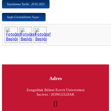
Yayınlanma Tarihi : 20.01.2025
Sayfa Görüntülenme Sayısı :
Adres
Zonguldak Bülent Ecevit Üniversitesi
İncivez / ZONGULDAK