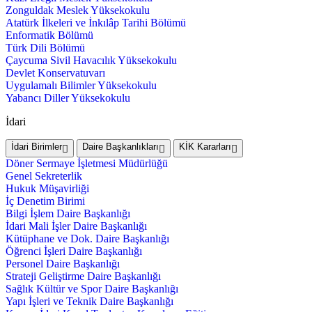
Zonguldak Meslek Yüksekokulu
Atatürk İlkeleri ve İnkılâp Tarihi Bölümü
Enformatik Bölümü
Türk Dili Bölümü
Çaycuma Sivil Havacılık Yüksekokulu
Devlet Konservatuvarı
Uygulamalı Bilimler Yüksekokulu
Yabancı Diller Yüksekokulu
İdari
İdari Birimler
Daire Başkanlıkları
KİK Kararları
Döner Sermaye İşletmesi Müdürlüğü
Genel Sekreterlik
Hukuk Müşavirliği
İç Denetim Birimi
Bilgi İşlem Daire Başkanlığı
İdari Mali İşler Daire Başkanlığı
Kütüphane ve Dok. Daire Başkanlığı
Öğrenci İşleri Daire Başkanlığı
Personel Daire Başkanlığı
Strateji Geliştirme Daire Başkanlığı
Sağlık Kültür ve Spor Daire Başkanlığı
Yapı İşleri ve Teknik Daire Başkanlığı