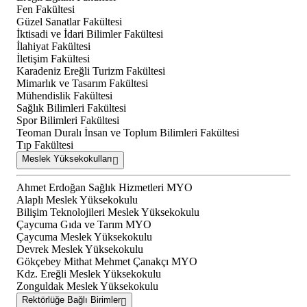
Fen Fakültesi
Güzel Sanatlar Fakültesi
İktisadi ve İdari Bilimler Fakültesi
İlahiyat Fakültesi
İletişim Fakültesi
Karadeniz Ereğli Turizm Fakültesi
Mimarlık ve Tasarım Fakültesi
Mühendislik Fakültesi
Sağlık Bilimleri Fakültesi
Spor Bilimleri Fakültesi
Teoman Duralı İnsan ve Toplum Bilimleri Fakültesi
Tıp Fakültesi
Meslek Yüksekokulları
Ahmet Erdoğan Sağlık Hizmetleri MYO
Alaplı Meslek Yüksekokulu
Bilişim Teknolojileri Meslek Yüksekokulu
Çaycuma Gıda ve Tarım MYO
Çaycuma Meslek Yüksekokulu
Devrek Meslek Yüksekokulu
Gökçebey Mithat Mehmet Çanakçı MYO
Kdz. Ereğli Meslek Yüksekokulu
Zonguldak Meslek Yüksekokulu
Rektörlüğe Bağlı Birimler