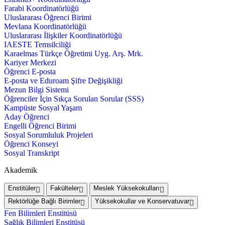
Farabi Koordinatörlüğü
Uluslararası Öğrenci Birimi
Mevlana Koordinatörlüğü
Uluslararası İlişkiler Koordinatörlüğü
IAESTE Temsilciliği
Karaelmas Türkçe Öğretimi Uyg. Arş. Mrk.
Kariyer Merkezi
Öğrenci E-posta
E-posta ve Eduroam Şifre Değişikliği
Mezun Bilgi Sistemi
Öğrenciler İçin Sıkça Sorulan Sorular (SSS)
Kampüste Sosyal Yaşam
Aday Öğrenci
Engelli Öğrenci Birimi
Sosyal Sorumluluk Projeleri
Öğrenci Konseyi
Sosyal Transkript
Akademik
Enstitüler
Fakülteler
Meslek Yüksekokulları
Rektörlüğe Bağlı Birimler
Yüksekokullar ve Konservatuvar
Fen Bilimleri Enstitüsü
Sağlık Bilimleri Enstitüsü