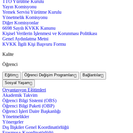
TTO Yürütme Kurulu
Yayın Komisyonu
Yemek Servisi Yürütme Kurulu
Yönetmelik Komisyonu
Diğer Komisyonlar
6698 Sayılı KVKK Kanunu
Kişisel Verilerin İşlenmesi ve Korunması Politikası
Genel Aydınlatma Metni
KVKK İlgili Kişi Başvuru Formu
Kalite
Öğrenci
Eğitim
Öğrenci Değişim Programları
Bağlantılar
Sosyal Yaşam
Oryantasyon Eğitimleri
Akademik Takvim
Öğrenci Bilgi Sistemi (OBS)
Öğrenci Bilgi Paketi (OBP)
Öğrenci İşleri Daire Başkanlığı
Yönetmelikler
Yönergeler
Dış İlişkiler Genel Koordinatörlüğü
Erasmus+ Koordinatörlüğü