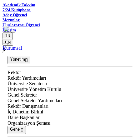
Akademik Takvim
7/24 Kütüphane
Aday Öğrenci
Mezunlar
Uluslararası Öğrenci
İletişim
TR
EN
Kurumsal
Yönetim
Rektör
Rektör Yardımcıları
Üniversite Senatosu
Üniversite Yönetim Kurulu
Genel Sekreter
Genel Sekreter Yardımcıları
Rektör Danışmanları
İç Denetim Birimi
Daire Başkanları
Organizasyon Şeması
Genel