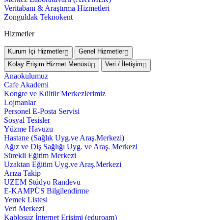
Veritabanı & Araştırma Hizmetleri
Zonguldak Teknokent
Hizmetler
Kurum İçi Hizmetler
Genel Hizmetler
Kolay Erişim Hizmet Menüsü
Veri / İletişim
Anaokulumuz
Cafe Akademi
Kongre ve Kültür Merkezlerimiz
Lojmanlar
Personel E-Posta Servisi
Sosyal Tesisler
Yüzme Havuzu
Hastane (Sağlık Uyg.ve Araş.Merkezi)
Ağız ve Diş Sağlığı Uyg. ve Araş. Merkezi
Sürekli Eğitim Merkezi
Uzaktan Eğitim Uyg.ve Araş.Merkezi
Arıza Takip
UZEM Stüdyo Randevu
E-KAMPÜS Bilgilendirme
Yemek Listesi
Veri Merkezi
Kablosuz İnternet Erişimi (eduroam)