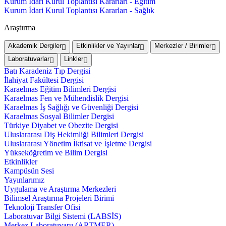
Kurum İdari Kurul Toplantısı Kararları - Eğitim
Kurum İdari Kurul Toplantısı Kararları - Sağlık
Araştırma
Akademik Dergiler
Etkinlikler ve Yayınlar
Merkezler / Birimler
Laboratuvarlar
Linkler
Batı Karadeniz Tıp Dergisi
İlahiyat Fakültesi Dergisi
Karaelmas Eğitim Bilimleri Dergisi
Karaelmas Fen ve Mühendislik Dergisi
Karaelmas İş Sağlığı ve Güvenliği Dergisi
Karaelmas Sosyal Bilimler Dergisi
Türkiye Diyabet ve Obezite Dergisi
Uluslararası Diş Hekimliği Bilimleri Dergisi
Uluslararası Yönetim İktisat ve İşletme Dergisi
Yükseköğretim ve Bilim Dergisi
Etkinlikler
Kampüsün Sesi
Yayınlarımız
Uygulama ve Araştırma Merkezleri
Bilimsel Araştırma Projeleri Birimi
Teknoloji Transfer Ofisi
Laboratuvar Bilgi Sistemi (LABSİS)
Merkez Laboratuvaru (ARTMER)