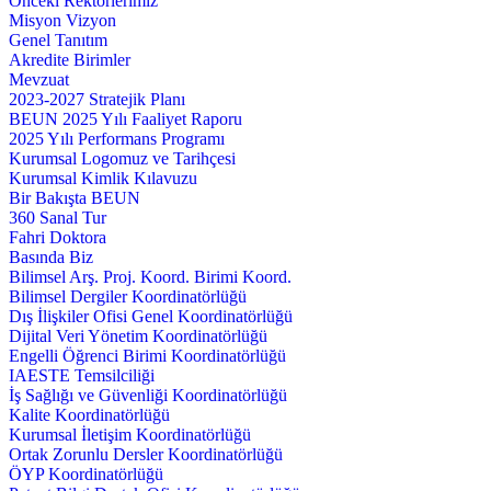
Önceki Rektörlerimiz
Misyon Vizyon
Genel Tanıtım
Akredite Birimler
Mevzuat
2023-2027 Stratejik Planı
BEUN 2025 Yılı Faaliyet Raporu
2025 Yılı Performans Programı
Kurumsal Logomuz ve Tarihçesi
Kurumsal Kimlik Kılavuzu
Bir Bakışta BEUN
360 Sanal Tur
Fahri Doktora
Basında Biz
Bilimsel Arş. Proj. Koord. Birimi Koord.
Bilimsel Dergiler Koordinatörlüğü
Dış İlişkiler Ofisi Genel Koordinatörlüğü
Dijital Veri Yönetim Koordinatörlüğü
Engelli Öğrenci Birimi Koordinatörlüğü
IAESTE Temsilciliği
İş Sağlığı ve Güvenliği Koordinatörlüğü
Kalite Koordinatörlüğü
Kurumsal İletişim Koordinatörlüğü
Ortak Zorunlu Dersler Koordinatörlüğü
ÖYP Koordinatörlüğü