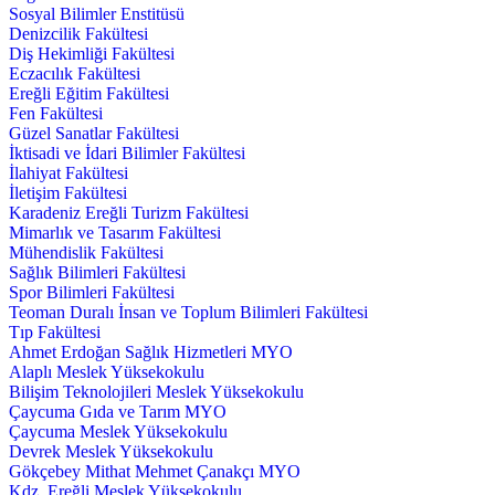
Sosyal Bilimler Enstitüsü
Denizcilik Fakültesi
Diş Hekimliği Fakültesi
Eczacılık Fakültesi
Ereğli Eğitim Fakültesi
Fen Fakültesi
Güzel Sanatlar Fakültesi
İktisadi ve İdari Bilimler Fakültesi
İlahiyat Fakültesi
İletişim Fakültesi
Karadeniz Ereğli Turizm Fakültesi
Mimarlık ve Tasarım Fakültesi
Mühendislik Fakültesi
Sağlık Bilimleri Fakültesi
Spor Bilimleri Fakültesi
Teoman Duralı İnsan ve Toplum Bilimleri Fakültesi
Tıp Fakültesi
Ahmet Erdoğan Sağlık Hizmetleri MYO
Alaplı Meslek Yüksekokulu
Bilişim Teknolojileri Meslek Yüksekokulu
Çaycuma Gıda ve Tarım MYO
Çaycuma Meslek Yüksekokulu
Devrek Meslek Yüksekokulu
Gökçebey Mithat Mehmet Çanakçı MYO
Kdz. Ereğli Meslek Yüksekokulu