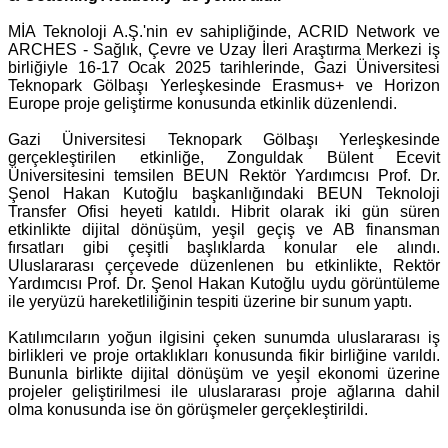
MİA Teknoloji A.Ş.'nin ev sahipliğinde, ACRID Network ve
ARCHES - Sağlık, Çevre ve Uzay İleri Araştırma Merkezi iş
birliğiyle 16-17 Ocak 2025 tarihlerinde, Gazi Üniversitesi
Teknopark Gölbaşı Yerleşkesinde Erasmus+ ve Horizon
Europe proje geliştirme konusunda etkinlik düzenlendi.
Gazi Üniversitesi Teknopark Gölbaşı Yerleşkesinde
gerçekleştirilen etkinliğe, Zonguldak Bülent Ecevit
Üniversitesini temsilen BEUN Rektör Yardımcısı Prof. Dr.
Şenol Hakan Kutoğlu başkanlığındaki BEUN Teknoloji
Transfer Ofisi heyeti katıldı. Hibrit olarak iki gün süren
etkinlikte dijital dönüşüm, yeşil geçiş ve AB finansman
fırsatları gibi çeşitli başlıklarda konular ele alındı.
Uluslararası çerçevede düzenlenen bu etkinlikte, Rektör
Yardımcısı Prof. Dr. Şenol Hakan Kutoğlu uydu görüntüleme
ile yeryüzü hareketliliğinin tespiti üzerine bir sunum yaptı.
Katılımcıların yoğun ilgisini çeken sunumda uluslararası iş
birlikleri ve proje ortaklıkları konusunda fikir birliğine varıldı.
Bununla birlikte dijital dönüşüm ve yeşil ekonomi üzerine
projeler geliştirilmesi ile uluslararası proje ağlarına dahil
olma konusunda ise ön görüşmeler gerçekleştirildi.