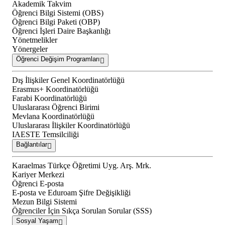
Akademik Takvim
Öğrenci Bilgi Sistemi (OBS)
Öğrenci Bilgi Paketi (OBP)
Öğrenci İşleri Daire Başkanlığı
Yönetmelikler
Yönergeler
Öğrenci Değişim Programları
Dış İlişkiler Genel Koordinatörlüğü
Erasmus+ Koordinatörlüğü
Farabi Koordinatörlüğü
Uluslararası Öğrenci Birimi
Mevlana Koordinatörlüğü
Uluslararası İlişkiler Koordinatörlüğü
IAESTE Temsilciliği
Bağlantılar
Karaelmas Türkçe Öğretimi Uyg. Arş. Mrk.
Kariyer Merkezi
Öğrenci E-posta
E-posta ve Eduroam Şifre Değişikliği
Mezun Bilgi Sistemi
Öğrenciler İçin Sıkça Sorulan Sorular (SSS)
Sosyal Yaşam