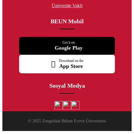
Üniversite Vakfı
BEUN Mobil
Get it on
Google Play
Download on the
App Store
Sosyal Medya
© 2025 Zonguldak Bülent Ecevit Üniversitesi