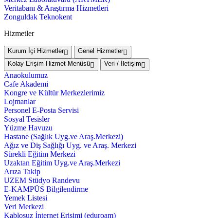
Veritabanı & Araştırma Hizmetleri
Zonguldak Teknokent
Hizmetler
Kurum İçi Hizmetler
Genel Hizmetler
Kolay Erişim Hizmet Menüsü
Veri / İletişim
Anaokulumuz
Cafe Akademi
Kongre ve Kültür Merkezlerimiz
Lojmanlar
Personel E-Posta Servisi
Sosyal Tesisler
Yüzme Havuzu
Hastane (Sağlık Uyg.ve Araş.Merkezi)
Ağız ve Diş Sağlığı Uyg. ve Araş. Merkezi
Sürekli Eğitim Merkezi
Uzaktan Eğitim Uyg.ve Araş.Merkezi
Arıza Takip
UZEM Stüdyo Randevu
E-KAMPÜS Bilgilendirme
Yemek Listesi
Veri Merkezi
Kablosuz İnternet Erişimi (eduroam)