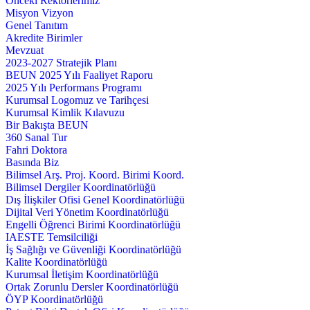
Önceki Rektörlerimiz
Misyon Vizyon
Genel Tanıtım
Akredite Birimler
Mevzuat
2023-2027 Stratejik Planı
BEUN 2025 Yılı Faaliyet Raporu
2025 Yılı Performans Programı
Kurumsal Logomuz ve Tarihçesi
Kurumsal Kimlik Kılavuzu
Bir Bakışta BEUN
360 Sanal Tur
Fahri Doktora
Basında Biz
Bilimsel Arş. Proj. Koord. Birimi Koord.
Bilimsel Dergiler Koordinatörlüğü
Dış İlişkiler Ofisi Genel Koordinatörlüğü
Dijital Veri Yönetim Koordinatörlüğü
Engelli Öğrenci Birimi Koordinatörlüğü
IAESTE Temsilciliği
İş Sağlığı ve Güvenliği Koordinatörlüğü
Kalite Koordinatörlüğü
Kurumsal İletişim Koordinatörlüğü
Ortak Zorunlu Dersler Koordinatörlüğü
ÖYP Koordinatörlüğü