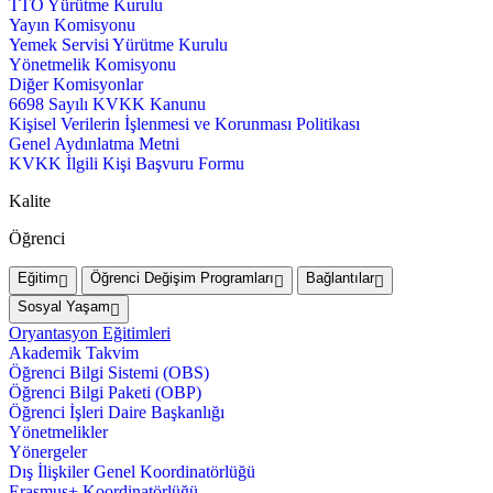
TTO Yürütme Kurulu
Yayın Komisyonu
Yemek Servisi Yürütme Kurulu
Yönetmelik Komisyonu
Diğer Komisyonlar
6698 Sayılı KVKK Kanunu
Kişisel Verilerin İşlenmesi ve Korunması Politikası
Genel Aydınlatma Metni
KVKK İlgili Kişi Başvuru Formu
Kalite
Öğrenci
Eğitim
Öğrenci Değişim Programları
Bağlantılar
Sosyal Yaşam
Oryantasyon Eğitimleri
Akademik Takvim
Öğrenci Bilgi Sistemi (OBS)
Öğrenci Bilgi Paketi (OBP)
Öğrenci İşleri Daire Başkanlığı
Yönetmelikler
Yönergeler
Dış İlişkiler Genel Koordinatörlüğü
Erasmus+ Koordinatörlüğü