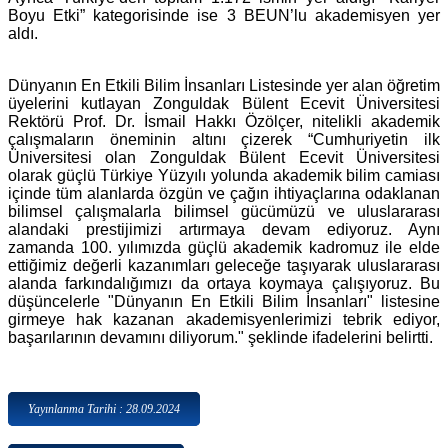
Boyu Etki” kategorisinde ise 3 BEUN’lu akademisyen yer
aldı.
Dünyanın En Etkili Bilim İnsanları Listesinde yer alan öğretim
üyelerini kutlayan Zonguldak Bülent Ecevit Üniversitesi
Rektörü Prof. Dr. İsmail Hakkı Özölçer,
nitelikli akademik
çalışmaların öneminin altını çizerek “Cumhuriyetin ilk
Üniversitesi olan Zonguldak Bülent Ecevit Üniversitesi
olarak güçlü Türkiye Yüzyılı yolunda akademik bilim camiası
içinde tüm alanlarda özgün ve çağın ihtiyaçlarına odaklanan
bilimsel çalışmalarla bilimsel gücümüzü ve uluslararası
alandaki prestijimizi artırmaya devam ediyoruz. Aynı
zamanda 100. yılımızda güçlü akademik kadromuz ile elde
ettiğimiz değerli kazanımları geleceğe taşıyarak uluslararası
alanda farkındalığımızı da ortaya koymaya çalışıyoruz. Bu
düşüncelerle "Dünyanın En Etkili Bilim İnsanları" listesine
girmeye hak kazanan akademisyenlerimizi tebrik ediyor,
başarılarının devamını diliyorum." şeklinde ifadelerini belirtti.
Yayınlanma Tarihi : 28.09.2024