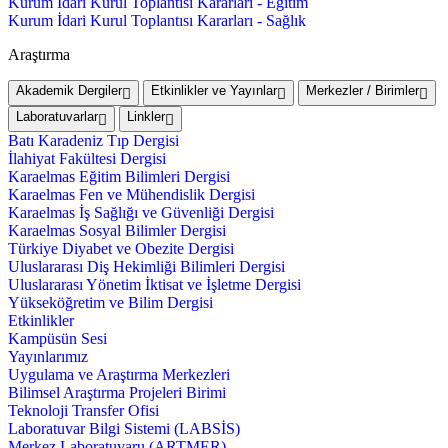
Kurum İdari Kurul Toplantısı Kararları - Eğitim
Kurum İdari Kurul Toplantısı Kararları - Sağlık
Araştırma
Akademik Dergiler
Etkinlikler ve Yayınlar
Merkezler / Birimler
Laboratuvarlar
Linkler
Batı Karadeniz Tıp Dergisi
İlahiyat Fakültesi Dergisi
Karaelmas Eğitim Bilimleri Dergisi
Karaelmas Fen ve Mühendislik Dergisi
Karaelmas İş Sağlığı ve Güvenliği Dergisi
Karaelmas Sosyal Bilimler Dergisi
Türkiye Diyabet ve Obezite Dergisi
Uluslararası Diş Hekimliği Bilimleri Dergisi
Uluslararası Yönetim İktisat ve İşletme Dergisi
Yükseköğretim ve Bilim Dergisi
Etkinlikler
Kampüsün Sesi
Yayınlarımız
Uygulama ve Araştırma Merkezleri
Bilimsel Araştırma Projeleri Birimi
Teknoloji Transfer Ofisi
Laboratuvar Bilgi Sistemi (LABSİS)
Merkez Laboratuvaru (ARTMER)