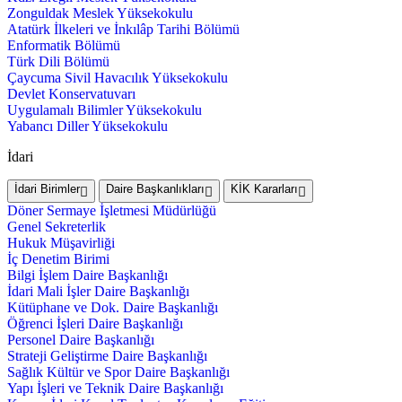
Zonguldak Meslek Yüksekokulu
Atatürk İlkeleri ve İnkılâp Tarihi Bölümü
Enformatik Bölümü
Türk Dili Bölümü
Çaycuma Sivil Havacılık Yüksekokulu
Devlet Konservatuvarı
Uygulamalı Bilimler Yüksekokulu
Yabancı Diller Yüksekokulu
İdari
İdari Birimler
Daire Başkanlıkları
KİK Kararları
Döner Sermaye İşletmesi Müdürlüğü
Genel Sekreterlik
Hukuk Müşavirliği
İç Denetim Birimi
Bilgi İşlem Daire Başkanlığı
İdari Mali İşler Daire Başkanlığı
Kütüphane ve Dok. Daire Başkanlığı
Öğrenci İşleri Daire Başkanlığı
Personel Daire Başkanlığı
Strateji Geliştirme Daire Başkanlığı
Sağlık Kültür ve Spor Daire Başkanlığı
Yapı İşleri ve Teknik Daire Başkanlığı