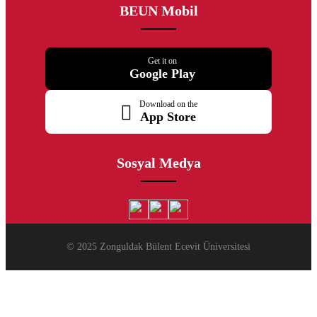
BEUN Mobil
Get it on
Google Play
Download on the
App Store
Sosyal Medya
© 2025 Zonguldak Bülent Ecevit Üniversitesi