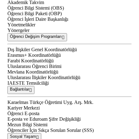
Akademik Takvim
Öğrenci Bilgi Sistemi (OBS)
Öğrenci Bilgi Paketi (OBP)
Öğrenci İşleri Daire Başkanlığı
Yönetmelikler
Yönergeler
Öğrenci Değişim Programları
Dış İlişkiler Genel Koordinatörlüğü
Erasmus+ Koordinatörlüğü
Farabi Koordinatörlüğü
Uluslararası Öğrenci Birimi
Mevlana Koordinatörlüğü
Uluslararası İlişkiler Koordinatörlüğü
IAESTE Temsilciliği
Bağlantılar
Karaelmas Türkçe Öğretimi Uyg. Arş. Mrk.
Kariyer Merkezi
Öğrenci E-posta
E-posta ve Eduroam Şifre Değişikliği
Mezun Bilgi Sistemi
Öğrenciler İçin Sıkça Sorulan Sorular (SSS)
Sosyal Yaşam