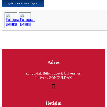
Sayfa Görüntülenme Sayısı :
Adres
Zonguldak Bülent Ecevit Üniversitesi
İncivez / ZONGULDAK
İletişim