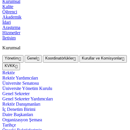
Kurumsal
Kalite
Öğrenci
Akademik
İdari
Araştırma
Hizmetler
İletişim
Kurumsal
Yönetim
Genel
Koordinatörlükler
Kurullar ve Komisyonlar
KVKK
Rektör
Rektör Yardımcıları
Üniversite Senatosu
Üniversite Yönetim Kurulu
Genel Sekreter
Genel Sekreter Yardımcıları
Rektör Danışmanları
İç Denetim Birimi
Daire Başkanları
Organizasyon Şeması
Tarihçe