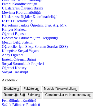
Farabi Koordinatörlüğü
Uluslararası Öğrenci Birimi
Mevlana Koordinatörlüğü
Uluslararası İlişkiler Koordinatörlüğü
IAESTE Temsilciliği
Karaelmas Türkçe Öğretimi Uyg. Arş. Mrk.
Kariyer Merkezi
Öğrenci E-posta
E-posta ve Eduroam Şifre Değişikliği
Mezun Bilgi Sistemi
Öğrenciler İçin Sıkça Sorulan Sorular (SSS)
Kampüste Sosyal Yaşam
Aday Öğrenci
Engelli Öğrenci Birimi
Sosyal Sorumluluk Projeleri
Öğrenci Konseyi
Sosyal Transkript
Akademik
Enstitüler
Fakülteler
Meslek Yüksekokulları
Rektörlüğe Bağlı Birimler
Yüksekokullar ve Konservatuvar
Fen Bilimleri Enstitüsü
Sağlık Bilimleri Enstitüsü