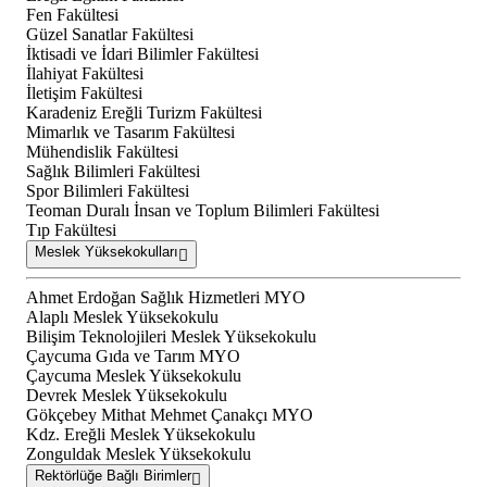
Fen Fakültesi
Güzel Sanatlar Fakültesi
İktisadi ve İdari Bilimler Fakültesi
İlahiyat Fakültesi
İletişim Fakültesi
Karadeniz Ereğli Turizm Fakültesi
Mimarlık ve Tasarım Fakültesi
Mühendislik Fakültesi
Sağlık Bilimleri Fakültesi
Spor Bilimleri Fakültesi
Teoman Duralı İnsan ve Toplum Bilimleri Fakültesi
Tıp Fakültesi
Meslek Yüksekokulları
Ahmet Erdoğan Sağlık Hizmetleri MYO
Alaplı Meslek Yüksekokulu
Bilişim Teknolojileri Meslek Yüksekokulu
Çaycuma Gıda ve Tarım MYO
Çaycuma Meslek Yüksekokulu
Devrek Meslek Yüksekokulu
Gökçebey Mithat Mehmet Çanakçı MYO
Kdz. Ereğli Meslek Yüksekokulu
Zonguldak Meslek Yüksekokulu
Rektörlüğe Bağlı Birimler