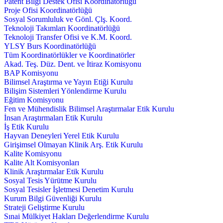
Patent Bilgi Destek Ofisi Koordinatörlüğü
Proje Ofisi Koordinatörlüğü
Sosyal Sorumluluk ve Gönl. Çlş. Koord.
Teknoloji Takımları Koordinatörlüğü
Teknoloji Transfer Ofisi ve K.M. Koord.
YLSY Burs Koordinatörlüğü
Tüm Koordinatörlükler ve Koordinatörler
Akad. Teş. Düz. Dent. ve İtiraz Komisyonu
BAP Komisyonu
Bilimsel Araştırma ve Yayın Etiği Kurulu
Bilişim Sistemleri Yönlendirme Kurulu
Eğitim Komisyonu
Fen ve Mühendislik Bilimsel Araştırmalar Etik Kurulu
İnsan Araştırmaları Etik Kurulu
İş Etik Kurulu
Hayvan Deneyleri Yerel Etik Kurulu
Girişimsel Olmayan Klinik Arş. Etik Kurulu
Kalite Komisyonu
Kalite Alt Komisyonları
Klinik Araştırmalar Etik Kurulu
Sosyal Tesis Yürütme Kurulu
Sosyal Tesisler İşletmesi Denetim Kurulu
Kurum Bilgi Güvenliği Kurulu
Strateji Geliştirme Kurulu
Sınai Mülkiyet Hakları Değerlendirme Kurulu