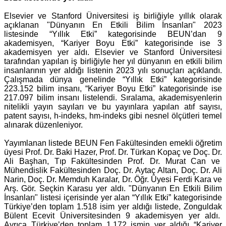
Elsevier ve Stanford Üniversitesi iş birliğiyle yıllık olarak
açıklanan "Dünyanın En Etkili Bilim İnsanları" 2023
listesinde “Yıllık Etki” kategorisinde BEUN’dan 9
akademisyen, “Kariyer Boyu Etki” kategorisinde ise 3
akademisyen yer aldı.
Elsevier ve Stanford Üniversitesi
tarafından yapılan iş birliğiyle her yıl dünyanın en etkili bilim
insanlarının yer aldığı listenin 2023 yılı sonuçları açıklandı.
Çalışmada dünya genelinde “Yıllık Etki” kategorisinde
223.152 bilim insanı, “Kariyer Boyu Etki” kategorisinde ise
217.097 bilim insanı listelendi. Sıralama, akademisyenlerin
nitelikli yayın sayıları ve bu yayınlara yapılan atıf sayısı,
patent sayısı, h-indeks, hm-indeks gibi nesnel ölçütleri temel
alınarak düzenleniyor.
Yayımlanan listede BEUN Fen Fakültesinden emekli öğretim
üyesi Prof. Dr. Baki Hazer, Prof. Dr. Türkan Kopaç ve Doç. Dr.
Ali Başhan, Tıp Fakültesinden Prof. Dr. Murat Can ve
Mühendislik Fakültesinden Doç. Dr. Aytaç Altan, Doç. Dr. Ali
Narin, Doç. Dr. Memduh Karalar, Dr. Öğr. Üyesi Ferdi Kara ve
Arş. Gör. Seçkin Karasu yer aldı. "Dünyanın En Etkili Bilim
İnsanları" listesi içerisinde yer alan
“Yıllık Etki” kategorisinde
Türkiye’den toplam 1.518 isim yer aldığı listede, Zonguldak
Bülent Ecevit Üniversitesinden 9 akademisyen yer aldı.
Ayrıca
Türkiye’den toplam 1.172 ismin yer aldığı “Kariyer