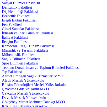
Sosyal Bilimler Enstitüsü
Denizcilik Fakültesi
Diş Hekimliği Fakültesi
Eczacılık Fakültesi
Ereğli Eğitim Fakültesi
Fen Fakültesi
Güzel Sanatlar Fakültesi
İktisadi ve İdari Bilimler Fakültesi
İlahiyat Fakültesi
İletişim Fakültesi
Karadeniz Ereğli Turizm Fakültesi
Mimarlık ve Tasarım Fakültesi
Mühendislik Fakültesi
Sağlık Bilimleri Fakültesi
Spor Bilimleri Fakültesi
Teoman Duralı İnsan ve Toplum Bilimleri Fakültesi
Tıp Fakültesi
Ahmet Erdoğan Sağlık Hizmetleri MYO
Alaplı Meslek Yüksekokulu
Bilişim Teknolojileri Meslek Yüksekokulu
Çaycuma Gıda ve Tarım MYO
Çaycuma Meslek Yüksekokulu
Devrek Meslek Yüksekokulu
Gökçebey Mithat Mehmet Çanakçı MYO
Kdz. Ereğli Meslek Yüksekokulu