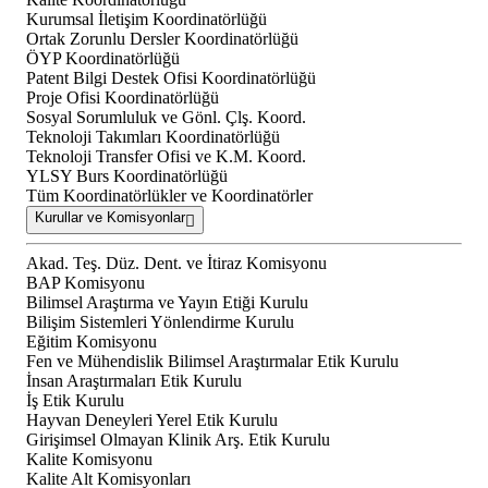
Kurumsal İletişim Koordinatörlüğü
Ortak Zorunlu Dersler Koordinatörlüğü
ÖYP Koordinatörlüğü
Patent Bilgi Destek Ofisi Koordinatörlüğü
Proje Ofisi Koordinatörlüğü
Sosyal Sorumluluk ve Gönl. Çlş. Koord.
Teknoloji Takımları Koordinatörlüğü
Teknoloji Transfer Ofisi ve K.M. Koord.
YLSY Burs Koordinatörlüğü
Tüm Koordinatörlükler ve Koordinatörler
Kurullar ve Komisyonlar
Akad. Teş. Düz. Dent. ve İtiraz Komisyonu
BAP Komisyonu
Bilimsel Araştırma ve Yayın Etiği Kurulu
Bilişim Sistemleri Yönlendirme Kurulu
Eğitim Komisyonu
Fen ve Mühendislik Bilimsel Araştırmalar Etik Kurulu
İnsan Araştırmaları Etik Kurulu
İş Etik Kurulu
Hayvan Deneyleri Yerel Etik Kurulu
Girişimsel Olmayan Klinik Arş. Etik Kurulu
Kalite Komisyonu
Kalite Alt Komisyonları