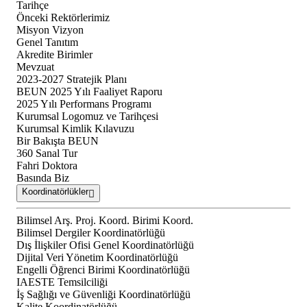
Tarihçe
Önceki Rektörlerimiz
Misyon Vizyon
Genel Tanıtım
Akredite Birimler
Mevzuat
2023-2027 Stratejik Planı
BEUN 2025 Yılı Faaliyet Raporu
2025 Yılı Performans Programı
Kurumsal Logomuz ve Tarihçesi
Kurumsal Kimlik Kılavuzu
Bir Bakışta BEUN
360 Sanal Tur
Fahri Doktora
Basında Biz
Koordinatörlükler
Bilimsel Arş. Proj. Koord. Birimi Koord.
Bilimsel Dergiler Koordinatörlüğü
Dış İlişkiler Ofisi Genel Koordinatörlüğü
Dijital Veri Yönetim Koordinatörlüğü
Engelli Öğrenci Birimi Koordinatörlüğü
IAESTE Temsilciliği
İş Sağlığı ve Güvenliği Koordinatörlüğü
Kalite Koordinatörlüğü