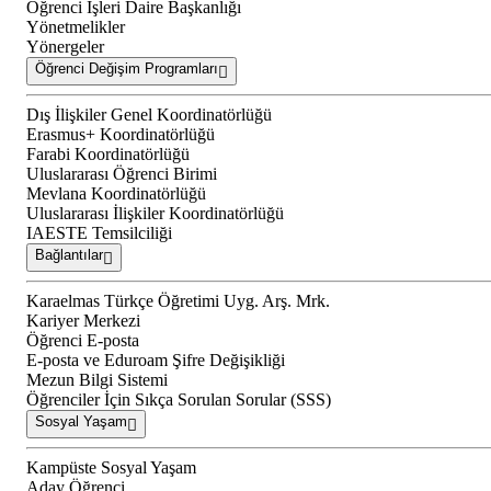
Öğrenci İşleri Daire Başkanlığı
Yönetmelikler
Yönergeler
Öğrenci Değişim Programları
Dış İlişkiler Genel Koordinatörlüğü
Erasmus+ Koordinatörlüğü
Farabi Koordinatörlüğü
Uluslararası Öğrenci Birimi
Mevlana Koordinatörlüğü
Uluslararası İlişkiler Koordinatörlüğü
IAESTE Temsilciliği
Bağlantılar
Karaelmas Türkçe Öğretimi Uyg. Arş. Mrk.
Kariyer Merkezi
Öğrenci E-posta
E-posta ve Eduroam Şifre Değişikliği
Mezun Bilgi Sistemi
Öğrenciler İçin Sıkça Sorulan Sorular (SSS)
Sosyal Yaşam
Kampüste Sosyal Yaşam
Aday Öğrenci