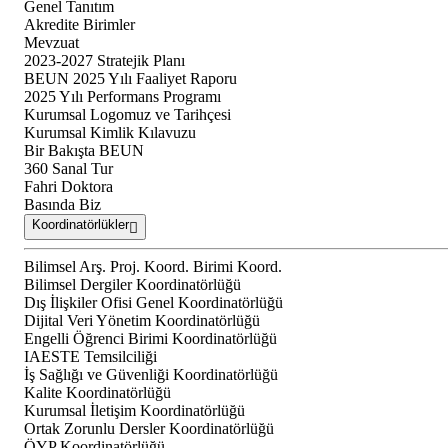
Genel Tanıtım
Akredite Birimler
Mevzuat
2023-2027 Stratejik Planı
BEUN 2025 Yılı Faaliyet Raporu
2025 Yılı Performans Programı
Kurumsal Logomuz ve Tarihçesi
Kurumsal Kimlik Kılavuzu
Bir Bakışta BEUN
360 Sanal Tur
Fahri Doktora
Basında Biz
Koordinatörlükler
Bilimsel Arş. Proj. Koord. Birimi Koord.
Bilimsel Dergiler Koordinatörlüğü
Dış İlişkiler Ofisi Genel Koordinatörlüğü
Dijital Veri Yönetim Koordinatörlüğü
Engelli Öğrenci Birimi Koordinatörlüğü
IAESTE Temsilciliği
İş Sağlığı ve Güvenliği Koordinatörlüğü
Kalite Koordinatörlüğü
Kurumsal İletişim Koordinatörlüğü
Ortak Zorunlu Dersler Koordinatörlüğü
ÖYP Koordinatörlüğü