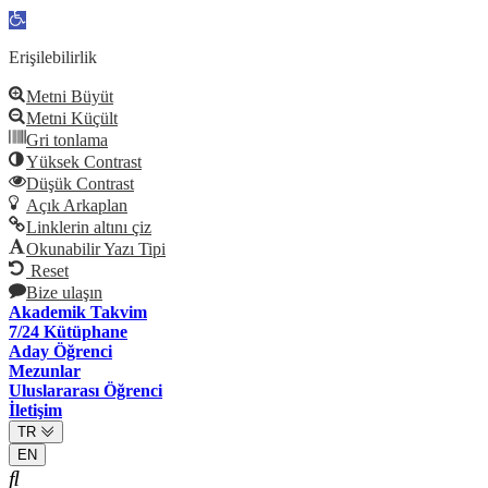
Open
toolbar
Erişilebilirlik
Metni Büyüt
Metni Küçült
Gri tonlama
Yüksek Contrast
Düşük Contrast
Açık Arkaplan
Linklerin altını çiz
Okunabilir Yazı Tipi
Reset
Bize ulaşın
Akademik Takvim
7/24 Kütüphane
Aday Öğrenci
Mezunlar
Uluslararası Öğrenci
İletişim
TR
EN