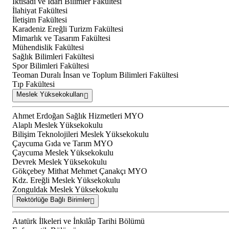
İktisadi ve İdari Bilimler Fakültesi
İlahiyat Fakültesi
İletişim Fakültesi
Karadeniz Ereğli Turizm Fakültesi
Mimarlık ve Tasarım Fakültesi
Mühendislik Fakültesi
Sağlık Bilimleri Fakültesi
Spor Bilimleri Fakültesi
Teoman Duralı İnsan ve Toplum Bilimleri Fakültesi
Tıp Fakültesi
Meslek Yüksekokulları
Ahmet Erdoğan Sağlık Hizmetleri MYO
Alaplı Meslek Yüksekokulu
Bilişim Teknolojileri Meslek Yüksekokulu
Çaycuma Gıda ve Tarım MYO
Çaycuma Meslek Yüksekokulu
Devrek Meslek Yüksekokulu
Gökçebey Mithat Mehmet Çanakçı MYO
Kdz. Ereğli Meslek Yüksekokulu
Zonguldak Meslek Yüksekokulu
Rektörlüğe Bağlı Birimler
Atatürk İlkeleri ve İnkılâp Tarihi Bölümü