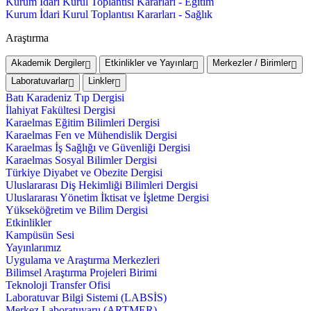
Kurum İdari Kurul Toplantısı Kararları - Eğitim
Kurum İdari Kurul Toplantısı Kararları - Sağlık
Araştırma
Akademik Dergiler
Etkinlikler ve Yayınlar
Merkezler / Birimler
Laboratuvarlar
Linkler
Batı Karadeniz Tıp Dergisi
İlahiyat Fakültesi Dergisi
Karaelmas Eğitim Bilimleri Dergisi
Karaelmas Fen ve Mühendislik Dergisi
Karaelmas İş Sağlığı ve Güvenliği Dergisi
Karaelmas Sosyal Bilimler Dergisi
Türkiye Diyabet ve Obezite Dergisi
Uluslararası Diş Hekimliği Bilimleri Dergisi
Uluslararası Yönetim İktisat ve İşletme Dergisi
Yükseköğretim ve Bilim Dergisi
Etkinlikler
Kampüsün Sesi
Yayınlarımız
Uygulama ve Araştırma Merkezleri
Bilimsel Araştırma Projeleri Birimi
Teknoloji Transfer Ofisi
Laboratuvar Bilgi Sistemi (LABSİS)
Merkez Laboratuvaru (ARTMER)