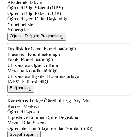
Akademik Takvim
Öğrenci Bilgi Sistemi (OBS)
Öğrenci Bilgi Paketi (OBP)
Öğrenci İşleri Daire Başkanlığı
Yönetmelikler
Yönergeler
Öğrenci Değişim Programları
Dış İlişkiler Genel Koordinatörlüğü
Erasmus+ Koordinatörlüğü
Farabi Koordinatörlüğü
Uluslararası Öğrenci Birimi
Mevlana Koordinatörlüğü
Uluslararası İlişkiler Koordinatörlüğü
IAESTE Temsilciliği
Bağlantılar
Karaelmas Türkçe Öğretimi Uyg. Arş. Mrk.
Kariyer Merkezi
Öğrenci E-posta
E-posta ve Eduroam Şifre Değişikliği
Mezun Bilgi Sistemi
Öğrenciler İçin Sıkça Sorulan Sorular (SSS)
Sosyal Yaşam