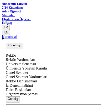
Akademik Takvim
7/24 Kütüphane
Aday Öğrenci
Mezunlar
Uluslararası Öğrenci
İletişim
TR
EN
Kurumsal
Yönetim
Rektör
Rektör Yardımcıları
Üniversite Senatosu
Üniversite Yönetim Kurulu
Genel Sekreter
Genel Sekreter Yardımcıları
Rektör Danışmanları
İç Denetim Birimi
Daire Başkanları
Organizasyon Şeması
Genel