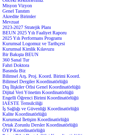
Önceki Rektörlerimiz
Misyon Vizyon
Genel Tanıtım
Akredite Birimler
Mevzuat
2023-2027 Stratejik Planı
BEUN 2025 Yılı Faaliyet Raporu
2025 Yılı Performans Programı
Kurumsal Logomuz ve Tarihçesi
Kurumsal Kimlik Kılavuzu
Bir Bakışta BEUN
360 Sanal Tur
Fahri Doktora
Basında Biz
Bilimsel Arş. Proj. Koord. Birimi Koord.
Bilimsel Dergiler Koordinatörlüğü
Dış İlişkiler Ofisi Genel Koordinatörlüğü
Dijital Veri Yönetim Koordinatörlüğü
Engelli Öğrenci Birimi Koordinatörlüğü
IAESTE Temsilciliği
İş Sağlığı ve Güvenliği Koordinatörlüğü
Kalite Koordinatörlüğü
Kurumsal İletişim Koordinatörlüğü
Ortak Zorunlu Dersler Koordinatörlüğü
ÖYP Koordinatörlüğü