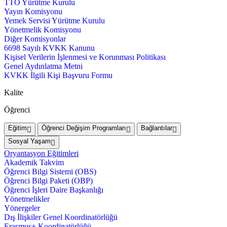
TTO Yürütme Kurulu
Yayın Komisyonu
Yemek Servisi Yürütme Kurulu
Yönetmelik Komisyonu
Diğer Komisyonlar
6698 Sayılı KVKK Kanunu
Kişisel Verilerin İşlenmesi ve Korunması Politikası
Genel Aydınlatma Metni
KVKK İlgili Kişi Başvuru Formu
Kalite
Öğrenci
Eğitim
Öğrenci Değişim Programları
Bağlantılar
Sosyal Yaşam
Oryantasyon Eğitimleri
Akademik Takvim
Öğrenci Bilgi Sistemi (OBS)
Öğrenci Bilgi Paketi (OBP)
Öğrenci İşleri Daire Başkanlığı
Yönetmelikler
Yönergeler
Dış İlişkiler Genel Koordinatörlüğü
Erasmus+ Koordinatörlüğü