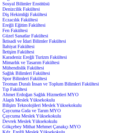
Sosyal Bilimler Enstitüsü
Denizcilik Fakültesi
Diş Hekimliği Fakültesi
Eczacılık Fakültesi
Ereğli Eğitim Fakültesi
Fen Fakültesi
Güzel Sanatlar Fakültesi
İktisadi ve İdari Bilimler Fakültesi
İlahiyat Fakültesi
İletişim Fakültesi
Karadeniz Ereğli Turizm Fakültesi
Mimarlık ve Tasarım Fakültesi
Mühendislik Fakültesi
Sağlık Bilimleri Fakültesi
Spor Bilimleri Fakültesi
Teoman Duralı İnsan ve Toplum Bilimleri Fakültesi
Tıp Fakültesi
Ahmet Erdoğan Sağlık Hizmetleri MYO
Alaplı Meslek Yüksekokulu
Bilişim Teknolojileri Meslek Yüksekokulu
Çaycuma Gıda ve Tarım MYO
Çaycuma Meslek Yüksekokulu
Devrek Meslek Yüksekokulu
Gökçebey Mithat Mehmet Çanakçı MYO
Kdz. Ereğli Meslek Yüksekokulu