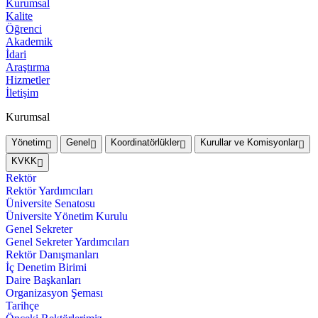
Kurumsal
Kalite
Öğrenci
Akademik
İdari
Araştırma
Hizmetler
İletişim
Kurumsal
Yönetim
Genel
Koordinatörlükler
Kurullar ve Komisyonlar
KVKK
Rektör
Rektör Yardımcıları
Üniversite Senatosu
Üniversite Yönetim Kurulu
Genel Sekreter
Genel Sekreter Yardımcıları
Rektör Danışmanları
İç Denetim Birimi
Daire Başkanları
Organizasyon Şeması
Tarihçe