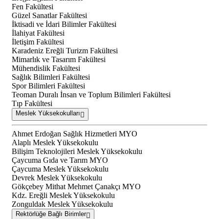
Fen Fakültesi
Güzel Sanatlar Fakültesi
İktisadi ve İdari Bilimler Fakültesi
İlahiyat Fakültesi
İletişim Fakültesi
Karadeniz Ereğli Turizm Fakültesi
Mimarlık ve Tasarım Fakültesi
Mühendislik Fakültesi
Sağlık Bilimleri Fakültesi
Spor Bilimleri Fakültesi
Teoman Duralı İnsan ve Toplum Bilimleri Fakültesi
Tıp Fakültesi
Meslek Yüksekokulları
Ahmet Erdoğan Sağlık Hizmetleri MYO
Alaplı Meslek Yüksekokulu
Bilişim Teknolojileri Meslek Yüksekokulu
Çaycuma Gıda ve Tarım MYO
Çaycuma Meslek Yüksekokulu
Devrek Meslek Yüksekokulu
Gökçebey Mithat Mehmet Çanakçı MYO
Kdz. Ereğli Meslek Yüksekokulu
Zonguldak Meslek Yüksekokulu
Rektörlüğe Bağlı Birimler