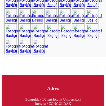
Adres
Zonguldak Bülent Ecevit Üniversitesi
İncivez / ZONGULDAK