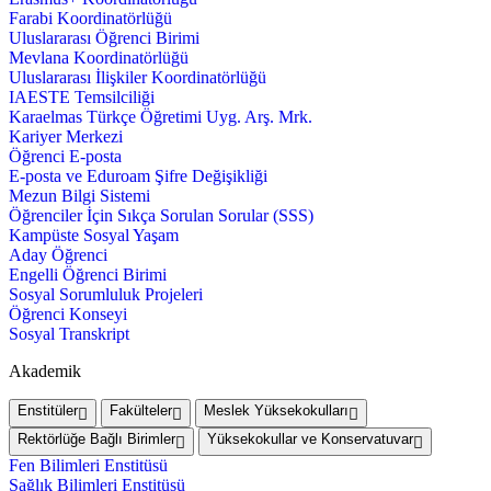
Farabi Koordinatörlüğü
Uluslararası Öğrenci Birimi
Mevlana Koordinatörlüğü
Uluslararası İlişkiler Koordinatörlüğü
IAESTE Temsilciliği
Karaelmas Türkçe Öğretimi Uyg. Arş. Mrk.
Kariyer Merkezi
Öğrenci E-posta
E-posta ve Eduroam Şifre Değişikliği
Mezun Bilgi Sistemi
Öğrenciler İçin Sıkça Sorulan Sorular (SSS)
Kampüste Sosyal Yaşam
Aday Öğrenci
Engelli Öğrenci Birimi
Sosyal Sorumluluk Projeleri
Öğrenci Konseyi
Sosyal Transkript
Akademik
Enstitüler
Fakülteler
Meslek Yüksekokulları
Rektörlüğe Bağlı Birimler
Yüksekokullar ve Konservatuvar
Fen Bilimleri Enstitüsü
Sağlık Bilimleri Enstitüsü