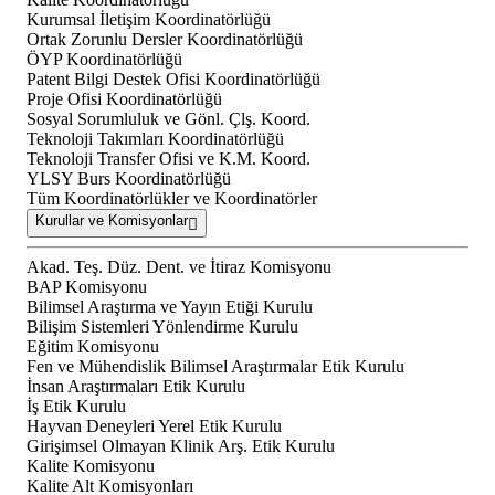
Kurumsal İletişim Koordinatörlüğü
Ortak Zorunlu Dersler Koordinatörlüğü
ÖYP Koordinatörlüğü
Patent Bilgi Destek Ofisi Koordinatörlüğü
Proje Ofisi Koordinatörlüğü
Sosyal Sorumluluk ve Gönl. Çlş. Koord.
Teknoloji Takımları Koordinatörlüğü
Teknoloji Transfer Ofisi ve K.M. Koord.
YLSY Burs Koordinatörlüğü
Tüm Koordinatörlükler ve Koordinatörler
Kurullar ve Komisyonlar
Akad. Teş. Düz. Dent. ve İtiraz Komisyonu
BAP Komisyonu
Bilimsel Araştırma ve Yayın Etiği Kurulu
Bilişim Sistemleri Yönlendirme Kurulu
Eğitim Komisyonu
Fen ve Mühendislik Bilimsel Araştırmalar Etik Kurulu
İnsan Araştırmaları Etik Kurulu
İş Etik Kurulu
Hayvan Deneyleri Yerel Etik Kurulu
Girişimsel Olmayan Klinik Arş. Etik Kurulu
Kalite Komisyonu
Kalite Alt Komisyonları