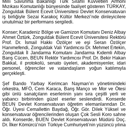
Millî Savunma Bakanlığı Türk Silahlı Kuvvetleri Armoni
Mızıkası Komutanlığı bünyesinde faaliyet gösteren TÜRKAY,
Zonguldak Bülent Ecevit Üniversitesi Devlet Konservatuvarı
iş birliğiyle Sezai Karakoç Kültür Merkezi’nde dinleyicilere
unutulmaz bir performans sergiledi.
Konser; Karadeniz Bölge ve Garnizon Komutanı Deniz Albay
Ahmet Öztürk, Zonguldak Bülent Ecevit Üniversitesi Rektörü
Prof. Dr. İsmail Hakkı Özölçer ve eşi Seran Özölçer
Hanımefendi, Zonguldak Vali Yardımcısı Dr. Mehmet Ertekin,
Zonguldak İl Jandarma Komutanı Jandarma Kıdemli Albay
Barış Cücen, BEUN Rektör Yardımcısı Prof. Dr. Bekir Hakan
Bakkal, il protokolü, senato üyeleri, akademisyenler, idari
personel, öğrenciler ve vatandaşların yoğun katılımıyla
gerçekleşti.
Şef Bando Yarbay Kerimcan Nayman’ın yönetimindeki
orkestra, MFÖ, Cem Karaca, Barış Manço ve Mor ve Ötesi
gibi ünlü sanatçıların eserlerinin yanı sıra çeşitli yerli ve
yabancı birbirinden güzel eserler seslendirdi. Konserde
BEUN Devlet Konservatuvarı öğretim elemanlarından Dr.
Öğr. Üyesi Cemallettin Baydağ, Öğr. Gör. Dilek Yüksel ve
konservatuvar öğrencilerinden oluşan Çok Sesli Koro sahne
aldı.
Konserde, BUEN Devlet Konservatuvarı Müdürü Doç.
Dr. İlker Kömürcü’nün Türkiye Cumhuriyeti'nin yüzüncü yılına