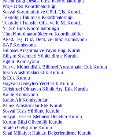
Patent Bilgi Destek Ofisi Koordinatörlüğü
Proje Ofisi Koordinatörlüğü
Sosyal Sorumluluk ve Gönl. Çlş. Koord.
Teknoloji Takımları Koordinatörlüğü
Teknoloji Transfer Ofisi ve K.M. Koord.
YLSY Burs Koordinatörlüğü
Tüm Koordinatörlükler ve Koordinatörler
Akad. Teş. Düz. Dent. ve İtiraz Komisyonu
BAP Komisyonu
Bilimsel Araştırma ve Yayın Etiği Kurulu
Bilişim Sistemleri Yönlendirme Kurulu
Eğitim Komisyonu
Fen ve Mühendislik Bilimsel Araştırmalar Etik Kurulu
İnsan Araştırmaları Etik Kurulu
İş Etik Kurulu
Hayvan Deneyleri Yerel Etik Kurulu
Girişimsel Olmayan Klinik Arş. Etik Kurulu
Kalite Komisyonu
Kalite Alt Komisyonları
Klinik Araştırmalar Etik Kurulu
Sosyal Tesis Yürütme Kurulu
Sosyal Tesisler İşletmesi Denetim Kurulu
Kurum Bilgi Güvenliği Kurulu
Strateji Geliştirme Kurulu
Sınai Mülkiyet Hakları Değerlendirme Kurulu