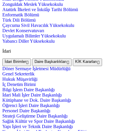
Zonguldak Meslek Yüksekokulu
Atatürk İlkeleri ve İnkılâp Tarihi Bölümü
Enformatik Bölümü
Türk Dili Bölümü
Çaycuma Sivil Havacılık Yüksekokulu
Devlet Konservatuvarı
Uygulamalı Bilimler Yüksekokulu
Yabancı Diller Yüksekokulu
İdari
İdari Birimler
Daire Başkanlıkları
KİK Kararları
Döner Sermaye İşletmesi Müdürlüğü
Genel Sekreterlik
Hukuk Müşavirliği
İç Denetim Birimi
Bilgi İşlem Daire Başkanlığı
İdari Mali İşler Daire Başkanlığı
Kütüphane ve Dok. Daire Başkanlığı
Öğrenci İşleri Daire Başkanlığı
Personel Daire Başkanlığı
Strateji Geliştirme Daire Başkanlığı
Sağlık Kültür ve Spor Daire Başkanlığı
Yapı İşleri ve Teknik Daire Başkanlığı