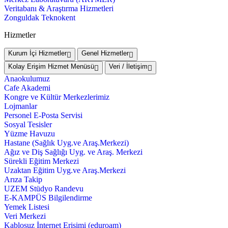
Veritabanı & Araştırma Hizmetleri
Zonguldak Teknokent
Hizmetler
Kurum İçi Hizmetler
Genel Hizmetler
Kolay Erişim Hizmet Menüsü
Veri / İletişim
Anaokulumuz
Cafe Akademi
Kongre ve Kültür Merkezlerimiz
Lojmanlar
Personel E-Posta Servisi
Sosyal Tesisler
Yüzme Havuzu
Hastane (Sağlık Uyg.ve Araş.Merkezi)
Ağız ve Diş Sağlığı Uyg. ve Araş. Merkezi
Sürekli Eğitim Merkezi
Uzaktan Eğitim Uyg.ve Araş.Merkezi
Arıza Takip
UZEM Stüdyo Randevu
E-KAMPÜS Bilgilendirme
Yemek Listesi
Veri Merkezi
Kablosuz İnternet Erişimi (eduroam)