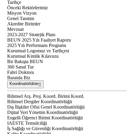
Tarihçe
Önceki Rektörlerimiz
Misyon Vizyon
Genel Tanıtım
Akredite Birimler
Mevzuat
2023-2027 Stratejik Planı
BEUN 2025 Yılı Faaliyet Raporu
2025 Yılı Performans Programı
Kurumsal Logomuz ve Tarihçesi
Kurumsal Kimlik Kılavuzu
Bir Bakışta BEUN
360 Sanal Tur
Fahri Doktora
Basında Biz
Koordinatörlükler
Bilimsel Arş. Proj. Koord. Birimi Koord.
Bilimsel Dergiler Koordinatörlüğü
Dış İlişkiler Ofisi Genel Koordinatörlüğü
Dijital Veri Yönetim Koordinatörlüğü
Engelli Öğrenci Birimi Koordinatörlüğü
IAESTE Temsilciliği
İş Sağlığı ve Güvenliği Koordinatörlüğü
Kalite Koordinatörlüğü