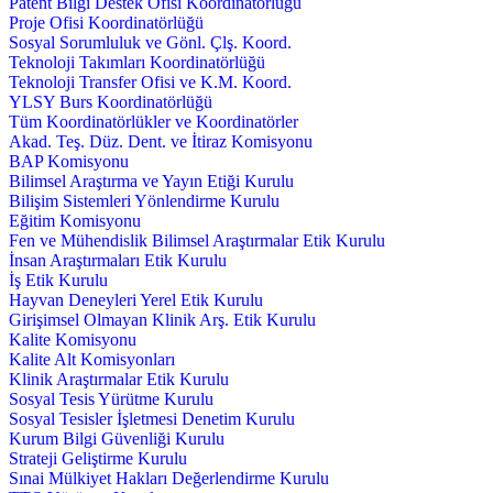
Patent Bilgi Destek Ofisi Koordinatörlüğü
Proje Ofisi Koordinatörlüğü
Sosyal Sorumluluk ve Gönl. Çlş. Koord.
Teknoloji Takımları Koordinatörlüğü
Teknoloji Transfer Ofisi ve K.M. Koord.
YLSY Burs Koordinatörlüğü
Tüm Koordinatörlükler ve Koordinatörler
Akad. Teş. Düz. Dent. ve İtiraz Komisyonu
BAP Komisyonu
Bilimsel Araştırma ve Yayın Etiği Kurulu
Bilişim Sistemleri Yönlendirme Kurulu
Eğitim Komisyonu
Fen ve Mühendislik Bilimsel Araştırmalar Etik Kurulu
İnsan Araştırmaları Etik Kurulu
İş Etik Kurulu
Hayvan Deneyleri Yerel Etik Kurulu
Girişimsel Olmayan Klinik Arş. Etik Kurulu
Kalite Komisyonu
Kalite Alt Komisyonları
Klinik Araştırmalar Etik Kurulu
Sosyal Tesis Yürütme Kurulu
Sosyal Tesisler İşletmesi Denetim Kurulu
Kurum Bilgi Güvenliği Kurulu
Strateji Geliştirme Kurulu
Sınai Mülkiyet Hakları Değerlendirme Kurulu