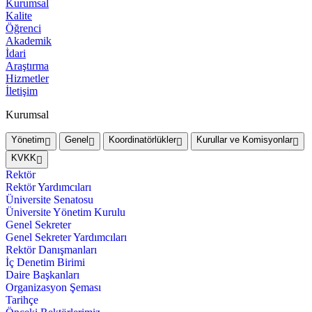
Kurumsal
Kalite
Öğrenci
Akademik
İdari
Araştırma
Hizmetler
İletişim
Kurumsal
Yönetim
Genel
Koordinatörlükler
Kurullar ve Komisyonlar
KVKK
Rektör
Rektör Yardımcıları
Üniversite Senatosu
Üniversite Yönetim Kurulu
Genel Sekreter
Genel Sekreter Yardımcıları
Rektör Danışmanları
İç Denetim Birimi
Daire Başkanları
Organizasyon Şeması
Tarihçe