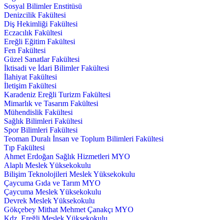
Sosyal Bilimler Enstitüsü
Denizcilik Fakültesi
Diş Hekimliği Fakültesi
Eczacılık Fakültesi
Ereğli Eğitim Fakültesi
Fen Fakültesi
Güzel Sanatlar Fakültesi
İktisadi ve İdari Bilimler Fakültesi
İlahiyat Fakültesi
İletişim Fakültesi
Karadeniz Ereğli Turizm Fakültesi
Mimarlık ve Tasarım Fakültesi
Mühendislik Fakültesi
Sağlık Bilimleri Fakültesi
Spor Bilimleri Fakültesi
Teoman Duralı İnsan ve Toplum Bilimleri Fakültesi
Tıp Fakültesi
Ahmet Erdoğan Sağlık Hizmetleri MYO
Alaplı Meslek Yüksekokulu
Bilişim Teknolojileri Meslek Yüksekokulu
Çaycuma Gıda ve Tarım MYO
Çaycuma Meslek Yüksekokulu
Devrek Meslek Yüksekokulu
Gökçebey Mithat Mehmet Çanakçı MYO
Kdz. Ereğli Meslek Yüksekokulu