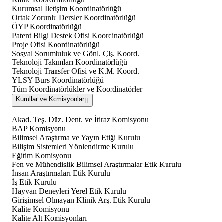
Kurumsal İletişim Koordinatörlüğü
Ortak Zorunlu Dersler Koordinatörlüğü
ÖYP Koordinatörlüğü
Patent Bilgi Destek Ofisi Koordinatörlüğü
Proje Ofisi Koordinatörlüğü
Sosyal Sorumluluk ve Gönl. Çlş. Koord.
Teknoloji Takımları Koordinatörlüğü
Teknoloji Transfer Ofisi ve K.M. Koord.
YLSY Burs Koordinatörlüğü
Tüm Koordinatörlükler ve Koordinatörler
Kurullar ve Komisyonlar
Akad. Teş. Düz. Dent. ve İtiraz Komisyonu
BAP Komisyonu
Bilimsel Araştırma ve Yayın Etiği Kurulu
Bilişim Sistemleri Yönlendirme Kurulu
Eğitim Komisyonu
Fen ve Mühendislik Bilimsel Araştırmalar Etik Kurulu
İnsan Araştırmaları Etik Kurulu
İş Etik Kurulu
Hayvan Deneyleri Yerel Etik Kurulu
Girişimsel Olmayan Klinik Arş. Etik Kurulu
Kalite Komisyonu
Kalite Alt Komisyonları