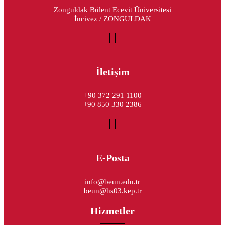
Zonguldak Bülent Ecevit Üniversitesi
İncivez / ZONGULDAK
İletişim
+90 372 291 1100
+90 850 330 2386
E-Posta
info@beun.edu.tr
beun@hs03.kep.tr
Hizmetler