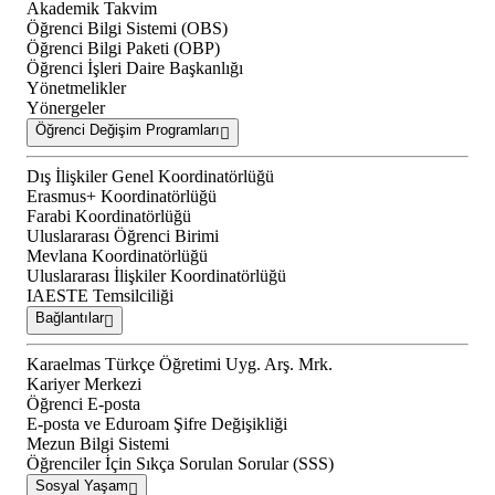
Akademik Takvim
Öğrenci Bilgi Sistemi (OBS)
Öğrenci Bilgi Paketi (OBP)
Öğrenci İşleri Daire Başkanlığı
Yönetmelikler
Yönergeler
Öğrenci Değişim Programları
Dış İlişkiler Genel Koordinatörlüğü
Erasmus+ Koordinatörlüğü
Farabi Koordinatörlüğü
Uluslararası Öğrenci Birimi
Mevlana Koordinatörlüğü
Uluslararası İlişkiler Koordinatörlüğü
IAESTE Temsilciliği
Bağlantılar
Karaelmas Türkçe Öğretimi Uyg. Arş. Mrk.
Kariyer Merkezi
Öğrenci E-posta
E-posta ve Eduroam Şifre Değişikliği
Mezun Bilgi Sistemi
Öğrenciler İçin Sıkça Sorulan Sorular (SSS)
Sosyal Yaşam