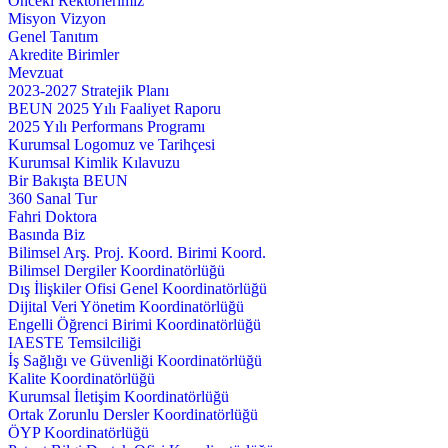
Önceki Rektörlerimiz
Misyon Vizyon
Genel Tanıtım
Akredite Birimler
Mevzuat
2023-2027 Stratejik Planı
BEUN 2025 Yılı Faaliyet Raporu
2025 Yılı Performans Programı
Kurumsal Logomuz ve Tarihçesi
Kurumsal Kimlik Kılavuzu
Bir Bakışta BEUN
360 Sanal Tur
Fahri Doktora
Basında Biz
Bilimsel Arş. Proj. Koord. Birimi Koord.
Bilimsel Dergiler Koordinatörlüğü
Dış İlişkiler Ofisi Genel Koordinatörlüğü
Dijital Veri Yönetim Koordinatörlüğü
Engelli Öğrenci Birimi Koordinatörlüğü
IAESTE Temsilciliği
İş Sağlığı ve Güvenliği Koordinatörlüğü
Kalite Koordinatörlüğü
Kurumsal İletişim Koordinatörlüğü
Ortak Zorunlu Dersler Koordinatörlüğü
ÖYP Koordinatörlüğü