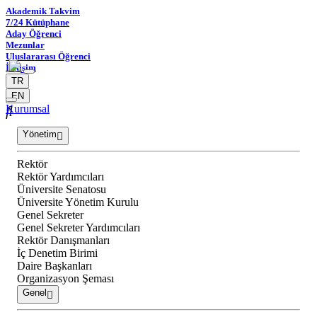
Akademik Takvim
7/24 Kütüphane
Aday Öğrenci
Mezunlar
Uluslararası Öğrenci
İletişim
TR
EN
Kurumsal
Yönetim
Rektör
Rektör Yardımcıları
Üniversite Senatosu
Üniversite Yönetim Kurulu
Genel Sekreter
Genel Sekreter Yardımcıları
Rektör Danışmanları
İç Denetim Birimi
Daire Başkanları
Organizasyon Şeması
Genel