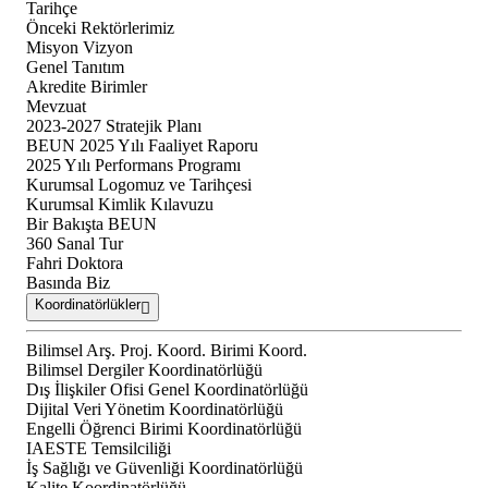
Tarihçe
Önceki Rektörlerimiz
Misyon Vizyon
Genel Tanıtım
Akredite Birimler
Mevzuat
2023-2027 Stratejik Planı
BEUN 2025 Yılı Faaliyet Raporu
2025 Yılı Performans Programı
Kurumsal Logomuz ve Tarihçesi
Kurumsal Kimlik Kılavuzu
Bir Bakışta BEUN
360 Sanal Tur
Fahri Doktora
Basında Biz
Koordinatörlükler
Bilimsel Arş. Proj. Koord. Birimi Koord.
Bilimsel Dergiler Koordinatörlüğü
Dış İlişkiler Ofisi Genel Koordinatörlüğü
Dijital Veri Yönetim Koordinatörlüğü
Engelli Öğrenci Birimi Koordinatörlüğü
IAESTE Temsilciliği
İş Sağlığı ve Güvenliği Koordinatörlüğü
Kalite Koordinatörlüğü