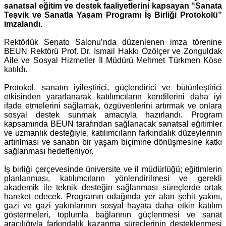
sanatsal eğitim ve destek faaliyetlerini kapsayan “Sanata
Teşvik ve Sanatla Yaşam Programı İş Birliği Protokolü”
imzalandı.
Rektörlük Senato Salonu’nda düzenlenen imza törenine
BEUN Rektörü Prof. Dr. İsmail Hakkı Özölçer ve Zonguldak
Aile ve Sosyal Hizmetler İl Müdürü Mehmet Türkmen Köse
katıldı.
Protokol, sanatın iyileştirici, güçlendirici ve bütünleştirici
etkisinden yararlanarak katılımcıların kendilerini daha iyi
ifade etmelerini sağlamak, özgüvenlerini artırmak ve onlara
sosyal destek sunmak amacıyla hazırlandı. Program
kapsamında BEUN tarafından sağlanacak sanatsal eğitimler
ve uzmanlık desteğiyle, katılımcıların farkındalık düzeylerinin
artırılması ve sanatın bir yaşam biçimine dönüşmesine katkı
sağlanması hedefleniyor.
İş birliği çerçevesinde üniversite ve il müdürlüğü; eğitimlerin
planlanması, katılımcıların yönlendirilmesi ve gerekli
akademik ile teknik desteğin sağlanması süreçlerde ortak
hareket edecek. Programın odağında yer alan şehit yakını,
gazi ve gazi yakınlarının sosyal hayata daha etkin katılım
göstermeleri, toplumla bağlarının güçlenmesi ve sanat
aracılığıyla farkındalık kazanma süreçlerinin desteklenmesi