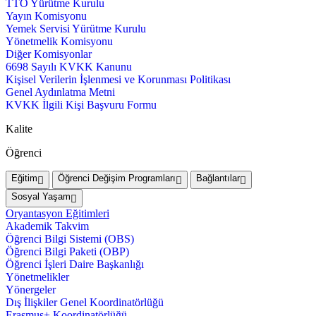
TTO Yürütme Kurulu
Yayın Komisyonu
Yemek Servisi Yürütme Kurulu
Yönetmelik Komisyonu
Diğer Komisyonlar
6698 Sayılı KVKK Kanunu
Kişisel Verilerin İşlenmesi ve Korunması Politikası
Genel Aydınlatma Metni
KVKK İlgili Kişi Başvuru Formu
Kalite
Öğrenci
Eğitim
Öğrenci Değişim Programları
Bağlantılar
Sosyal Yaşam
Oryantasyon Eğitimleri
Akademik Takvim
Öğrenci Bilgi Sistemi (OBS)
Öğrenci Bilgi Paketi (OBP)
Öğrenci İşleri Daire Başkanlığı
Yönetmelikler
Yönergeler
Dış İlişkiler Genel Koordinatörlüğü
Erasmus+ Koordinatörlüğü