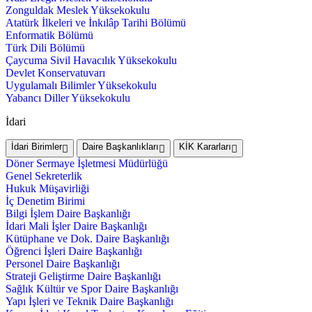
Zonguldak Meslek Yüksekokulu
Atatürk İlkeleri ve İnkılâp Tarihi Bölümü
Enformatik Bölümü
Türk Dili Bölümü
Çaycuma Sivil Havacılık Yüksekokulu
Devlet Konservatuvarı
Uygulamalı Bilimler Yüksekokulu
Yabancı Diller Yüksekokulu
İdari
İdari Birimler
Daire Başkanlıkları
KİK Kararları
Döner Sermaye İşletmesi Müdürlüğü
Genel Sekreterlik
Hukuk Müşavirliği
İç Denetim Birimi
Bilgi İşlem Daire Başkanlığı
İdari Mali İşler Daire Başkanlığı
Kütüphane ve Dok. Daire Başkanlığı
Öğrenci İşleri Daire Başkanlığı
Personel Daire Başkanlığı
Strateji Geliştirme Daire Başkanlığı
Sağlık Kültür ve Spor Daire Başkanlığı
Yapı İşleri ve Teknik Daire Başkanlığı