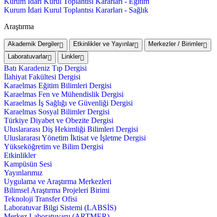
Kurum İdari Kurul Toplantısı Kararları - Eğitim
Kurum İdari Kurul Toplantısı Kararları - Sağlık
Araştırma
Akademik Dergiler
Etkinlikler ve Yayınlar
Merkezler / Birimler
Laboratuvarlar
Linkler
Batı Karadeniz Tıp Dergisi
İlahiyat Fakültesi Dergisi
Karaelmas Eğitim Bilimleri Dergisi
Karaelmas Fen ve Mühendislik Dergisi
Karaelmas İş Sağlığı ve Güvenliği Dergisi
Karaelmas Sosyal Bilimler Dergisi
Türkiye Diyabet ve Obezite Dergisi
Uluslararası Diş Hekimliği Bilimleri Dergisi
Uluslararası Yönetim İktisat ve İşletme Dergisi
Yükseköğretim ve Bilim Dergisi
Etkinlikler
Kampüsün Sesi
Yayınlarımız
Uygulama ve Araştırma Merkezleri
Bilimsel Araştırma Projeleri Birimi
Teknoloji Transfer Ofisi
Laboratuvar Bilgi Sistemi (LABSİS)
Merkez Laboratuvaru (ARTMER)