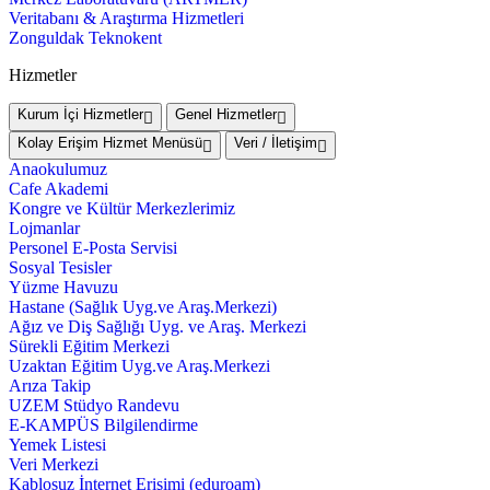
Veritabanı & Araştırma Hizmetleri
Zonguldak Teknokent
Hizmetler
Kurum İçi Hizmetler
Genel Hizmetler
Kolay Erişim Hizmet Menüsü
Veri / İletişim
Anaokulumuz
Cafe Akademi
Kongre ve Kültür Merkezlerimiz
Lojmanlar
Personel E-Posta Servisi
Sosyal Tesisler
Yüzme Havuzu
Hastane (Sağlık Uyg.ve Araş.Merkezi)
Ağız ve Diş Sağlığı Uyg. ve Araş. Merkezi
Sürekli Eğitim Merkezi
Uzaktan Eğitim Uyg.ve Araş.Merkezi
Arıza Takip
UZEM Stüdyo Randevu
E-KAMPÜS Bilgilendirme
Yemek Listesi
Veri Merkezi
Kablosuz İnternet Erişimi (eduroam)