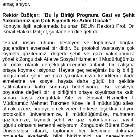
amaçlanıyor.
Rektör Özölçer: “Bu İş Birliği Programı, Gazi ve Şehit
Yakınlarımız için Çok Kıymetli Bir Adım Olacak”
Konuyla ilgili açıklamada bulunan BEUN Rektörü Prof. Dr.
İsmail Hakkı Özölçer, şu ifadeleri dile getirdi:
"Sanat, insan ruhunu besleyen ve toplumsal bağları
güçlendiren evrensel bir dildir. Bu protokol vasıtasıyla çok
kıymetli gazilerimiz, değerli şehit ve gazi yakınlarımıza
yönelik Zonguldak Aile ve Sosyal Hizmetler İl Müdürlüğümüz
ile ortak olarak gerçekleştireceğimiz anlamlı bir çalışma
ortaya koymak istiyoruz. Hayata geçireceğimiz bu iş birliği
programıyla şehit ve gazi yakınlarımızın kendilerini ifade
etmelerine ve sosyal hayata daha güçlü bir şekilde
katılmalarına katkı sunmayı hedefliyoruz. Bu vesileyle
böylesine değerli bir iş birliğinin ortaya koyulmasına katkı
sunan başta Zonguldak Aile ve Sosyal Hizmetler İl
Müdürümüz Mehmet Türkmen Köse ile il müdürlüğü ailesi
olmak üzere, projeye emek veren herkese teşekkür ediyor;
protokolün üniversitemize, il müdürlüğümüze, muhterem
gazilerimize, kıymetli şehit ve gazi yakınlarımıza hayırlı
uğurlu olmasını temenni ediyorum. Zonguldak Bülent Ecevit
Üniversitesi olarak, toplumun her kesimine dokunan
projelerle akademik bilgi birikimimizi ve deneyimimizi