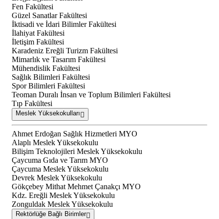
Fen Fakültesi
Güzel Sanatlar Fakültesi
İktisadi ve İdari Bilimler Fakültesi
İlahiyat Fakültesi
İletişim Fakültesi
Karadeniz Ereğli Turizm Fakültesi
Mimarlık ve Tasarım Fakültesi
Mühendislik Fakültesi
Sağlık Bilimleri Fakültesi
Spor Bilimleri Fakültesi
Teoman Duralı İnsan ve Toplum Bilimleri Fakültesi
Tıp Fakültesi
Meslek Yüksekokulları
Ahmet Erdoğan Sağlık Hizmetleri MYO
Alaplı Meslek Yüksekokulu
Bilişim Teknolojileri Meslek Yüksekokulu
Çaycuma Gıda ve Tarım MYO
Çaycuma Meslek Yüksekokulu
Devrek Meslek Yüksekokulu
Gökçebey Mithat Mehmet Çanakçı MYO
Kdz. Ereğli Meslek Yüksekokulu
Zonguldak Meslek Yüksekokulu
Rektörlüğe Bağlı Birimler