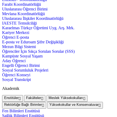
Farabi Koordinatörlüğü
Uluslararası Öğrenci Birimi
Mevlana Koordinatörlüğü
Uluslararası İlişkiler Koordinatörlüğü
IAESTE Temsilciliği
Karaelmas Türkçe Öğretimi Uyg. Arş. Mrk.
Kariyer Merkezi
Öğrenci E-posta
E-posta ve Eduroam Şifre Değişikliği
Mezun Bilgi Sistemi
Öğrenciler İçin Sıkça Sorulan Sorular (SSS)
Kampüste Sosyal Yaşam
Aday Öğrenci
Engelli Öğrenci Birimi
Sosyal Sorumluluk Projeleri
Öğrenci Konseyi
Sosyal Transkript
Akademik
Enstitüler
Fakülteler
Meslek Yüksekokulları
Rektörlüğe Bağlı Birimler
Yüksekokullar ve Konservatuvar
Fen Bilimleri Enstitüsü
Sağlık Bilimleri Enstitüsü