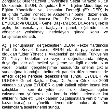
Zonguldak Bülent Ecevit Üniversitesi Sezai Karakoç Kültür
Merkezinde; BEUN, Zonguldak İl Milli Eğitim Müdürlüğü ve
Eğitim Yöneticileri ve Uzmanları Derneği (EYUDER) iş
birliğinde “Lider Yöneticiler Akademisi” paneli düzenlendi.
BEUN Rektör Yardımcısı Prof. Dr. Servet Karasu ile
EYUDER ve ULEDEF Genel Başkanı Doç. Dr. Adem Çilek’in
açılış konuşmalarıyla başlayan panel, eğitimde lider
yöneticiler yetiştirmeyi hedefleyen güncel konu ve
tartışmaları ele aldı.
Açılış konuşmasını gerçekleştiren BEUN Rektör Yardımcısı
Prof. Dr. Servet Karasu, BEUN olarak paydaşlarından
oldukları “Lider Yöneticisi Akademisi” panelinin, Türkiye’nin
21. Yüzyıl hedefleri ve vizyonu doğrultusunda ihtiyaç
duyduğu lider eğitimcileri yetiştirme ve ilgili alanda uzun
vadeli planları gerçekleştirme hususunda önemli çıktılar
sunacağına inandığını belirterek panelin düzenlenmesinde
emeği geçen herkese teşekkürlerini sundu. EYUDER ve
ULEDEF Genel Başkanı Doç. Dr. Adem Çilek ise 2009
yılından bu yana EYUDER olarak kaliteli eğitim inşası için
çalıştıklarını, son iki yıldır ise Türk dünyası eğitim
çalışmalarını yürüterek bu konuda ciddi ilerlemeler kat
ettiklerini ifade etti. Çilek panelin bu çalışmalara yeni bir ivme
kazandıracağına yönelik temennide bulunarak tüm
katılımcılara teşekkürlerini sundu.