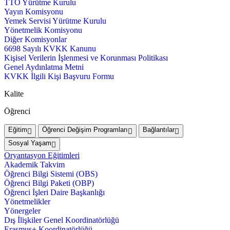
TTO Yürütme Kurulu
Yayın Komisyonu
Yemek Servisi Yürütme Kurulu
Yönetmelik Komisyonu
Diğer Komisyonlar
6698 Sayılı KVKK Kanunu
Kişisel Verilerin İşlenmesi ve Korunması Politikası
Genel Aydınlatma Metni
KVKK İlgili Kişi Başvuru Formu
Kalite
Öğrenci
Eğitim
Öğrenci Değişim Programları
Bağlantılar
Sosyal Yaşam
Oryantasyon Eğitimleri
Akademik Takvim
Öğrenci Bilgi Sistemi (OBS)
Öğrenci Bilgi Paketi (OBP)
Öğrenci İşleri Daire Başkanlığı
Yönetmelikler
Yönergeler
Dış İlişkiler Genel Koordinatörlüğü
Erasmus+ Koordinatörlüğü