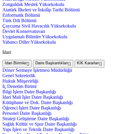
Zonguldak Meslek Yüksekokulu
Atatürk İlkeleri ve İnkılâp Tarihi Bölümü
Enformatik Bölümü
Türk Dili Bölümü
Çaycuma Sivil Havacılık Yüksekokulu
Devlet Konservatuvarı
Uygulamalı Bilimler Yüksekokulu
Yabancı Diller Yüksekokulu
İdari
İdari Birimler
Daire Başkanlıkları
KİK Kararları
Döner Sermaye İşletmesi Müdürlüğü
Genel Sekreterlik
Hukuk Müşavirliği
İç Denetim Birimi
Bilgi İşlem Daire Başkanlığı
İdari Mali İşler Daire Başkanlığı
Kütüphane ve Dok. Daire Başkanlığı
Öğrenci İşleri Daire Başkanlığı
Personel Daire Başkanlığı
Strateji Geliştirme Daire Başkanlığı
Sağlık Kültür ve Spor Daire Başkanlığı
Yapı İşleri ve Teknik Daire Başkanlığı