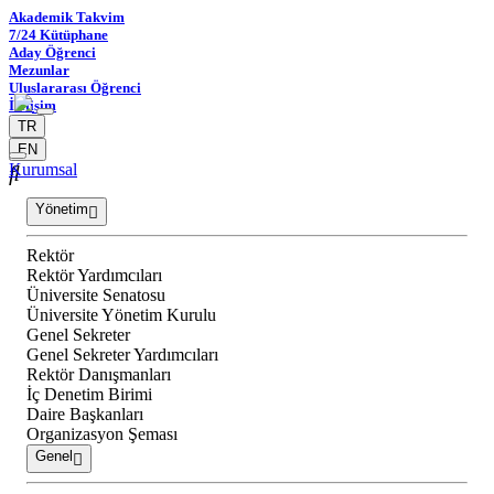
Akademik Takvim
7/24 Kütüphane
Aday Öğrenci
Mezunlar
Uluslararası Öğrenci
İletişim
TR
EN
Kurumsal
Yönetim
Rektör
Rektör Yardımcıları
Üniversite Senatosu
Üniversite Yönetim Kurulu
Genel Sekreter
Genel Sekreter Yardımcıları
Rektör Danışmanları
İç Denetim Birimi
Daire Başkanları
Organizasyon Şeması
Genel