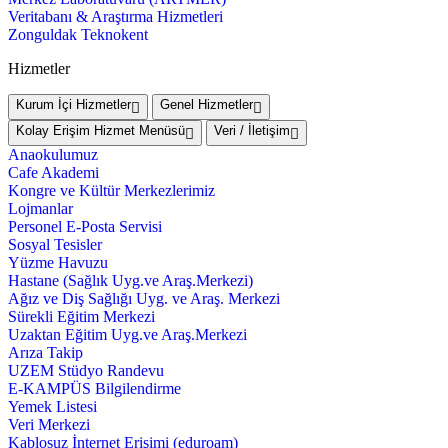
Veritabanı & Araştırma Hizmetleri
Zonguldak Teknokent
Hizmetler
Kurum İçi Hizmetler
Genel Hizmetler
Kolay Erişim Hizmet Menüsü
Veri / İletişim
Anaokulumuz
Cafe Akademi
Kongre ve Kültür Merkezlerimiz
Lojmanlar
Personel E-Posta Servisi
Sosyal Tesisler
Yüzme Havuzu
Hastane (Sağlık Uyg.ve Araş.Merkezi)
Ağız ve Diş Sağlığı Uyg. ve Araş. Merkezi
Sürekli Eğitim Merkezi
Uzaktan Eğitim Uyg.ve Araş.Merkezi
Arıza Takip
UZEM Stüdyo Randevu
E-KAMPÜS Bilgilendirme
Yemek Listesi
Veri Merkezi
Kablosuz İnternet Erişimi (eduroam)