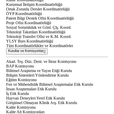
Kurumsal İletişim Koordinatörlüğü
Ortak Zorunlu Dersler Koordinatörlüğü
ÖYP Koordinatörlüğü
Patent Bilgi Destek Ofisi Koordinatörlüğü
Proje Ofisi Koordinatörlüğü
Sosyal Sorumluluk ve Gönl. Çlş. Koord.
Teknoloji Takımları Koordinatörlüğü
Teknoloji Transfer Ofisi ve K.M. Koord.
YLSY Burs Koordinatörlüğü
Tüm Koordinatörlükler ve Koordinatörler
Kurullar ve Komisyonlar
Akad. Teş. Düz. Dent. ve İtiraz Komisyonu
BAP Komisyonu
Bilimsel Araştırma ve Yayın Etiği Kurulu
Bilişim Sistemleri Yönlendirme Kurulu
Eğitim Komisyonu
Fen ve Mühendislik Bilimsel Araştırmalar Etik Kurulu
İnsan Araştırmaları Etik Kurulu
İş Etik Kurulu
Hayvan Deneyleri Yerel Etik Kurulu
Girişimsel Olmayan Klinik Arş. Etik Kurulu
Kalite Komisyonu
Kalite Alt Komisyonları