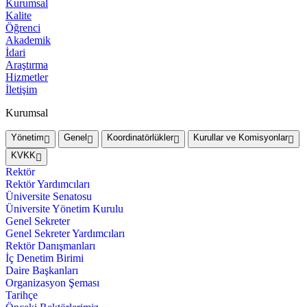
Kurumsal
Kalite
Öğrenci
Akademik
İdari
Araştırma
Hizmetler
İletişim
Kurumsal
Yönetim
Genel
Koordinatörlükler
Kurullar ve Komisyonlar
KVKK
Rektör
Rektör Yardımcıları
Üniversite Senatosu
Üniversite Yönetim Kurulu
Genel Sekreter
Genel Sekreter Yardımcıları
Rektör Danışmanları
İç Denetim Birimi
Daire Başkanları
Organizasyon Şeması
Tarihçe