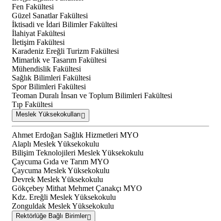
Fen Fakültesi
Güzel Sanatlar Fakültesi
İktisadi ve İdari Bilimler Fakültesi
İlahiyat Fakültesi
İletişim Fakültesi
Karadeniz Ereğli Turizm Fakültesi
Mimarlık ve Tasarım Fakültesi
Mühendislik Fakültesi
Sağlık Bilimleri Fakültesi
Spor Bilimleri Fakültesi
Teoman Duralı İnsan ve Toplum Bilimleri Fakültesi
Tıp Fakültesi
Meslek Yüksekokulları
Ahmet Erdoğan Sağlık Hizmetleri MYO
Alaplı Meslek Yüksekokulu
Bilişim Teknolojileri Meslek Yüksekokulu
Çaycuma Gıda ve Tarım MYO
Çaycuma Meslek Yüksekokulu
Devrek Meslek Yüksekokulu
Gökçebey Mithat Mehmet Çanakçı MYO
Kdz. Ereğli Meslek Yüksekokulu
Zonguldak Meslek Yüksekokulu
Rektörlüğe Bağlı Birimler