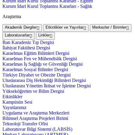
Kurum İdari Kurul Toplantısı Kararları - Eğitim
Kurum İdari Kurul Toplantısı Kararları - Sağlık
Araştırma
Akademik Dergiler
Etkinlikler ve Yayınlar
Merkezler / Birimler
Laboratuvarlar
Linkler
Batı Karadeniz Tıp Dergisi
İlahiyat Fakültesi Dergisi
Karaelmas Eğitim Bilimleri Dergisi
Karaelmas Fen ve Mühendislik Dergisi
Karaelmas İş Sağlığı ve Güvenliği Dergisi
Karaelmas Sosyal Bilimler Dergisi
Türkiye Diyabet ve Obezite Dergisi
Uluslararası Diş Hekimliği Bilimleri Dergisi
Uluslararası Yönetim İktisat ve İşletme Dergisi
Yükseköğretim ve Bilim Dergisi
Etkinlikler
Kampüsün Sesi
Yayınlarımız
Uygulama ve Araştırma Merkezleri
Bilimsel Araştırma Projeleri Birimi
Teknoloji Transfer Ofisi
Laboratuvar Bilgi Sistemi (LABSİS)
Merkez Laboratuvaru (ARTMER)