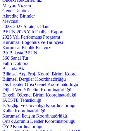
Önceki Rektörlerimiz
Misyon Vizyon
Genel Tanıtım
Akredite Birimler
Mevzuat
2023-2027 Stratejik Planı
BEUN 2025 Yılı Faaliyet Raporu
2025 Yılı Performans Programı
Kurumsal Logomuz ve Tarihçesi
Kurumsal Kimlik Kılavuzu
Bir Bakışta BEUN
360 Sanal Tur
Fahri Doktora
Basında Biz
Bilimsel Arş. Proj. Koord. Birimi Koord.
Bilimsel Dergiler Koordinatörlüğü
Dış İlişkiler Ofisi Genel Koordinatörlüğü
Dijital Veri Yönetim Koordinatörlüğü
Engelli Öğrenci Birimi Koordinatörlüğü
IAESTE Temsilciliği
İş Sağlığı ve Güvenliği Koordinatörlüğü
Kalite Koordinatörlüğü
Kurumsal İletişim Koordinatörlüğü
Ortak Zorunlu Dersler Koordinatörlüğü
ÖYP Koordinatörlüğü