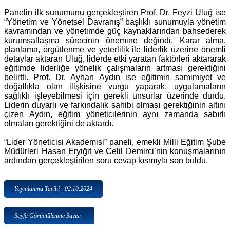
Panelin ilk sunumunu gerçekleştiren Prof. Dr. Feyzi Uluğ ise
“Yönetim ve Yönetsel Davranış” başlıklı sunumuyla yönetim
kavramından ve yönetimde güç kaynaklarından bahsederek
kurumsallaşma sürecinin önemine değindi. Karar alma,
planlama, örgütlenme ve yeterlilik ile liderlik üzerine önemli
detaylar aktaran Uluğ, liderde etki yaratan faktörleri aktararak
eğitimde liderliğe yönelik çalışmaların artması gerektiğini
belirtti. Prof. Dr. Ayhan Aydın ise eğitimin samimiyet ve
doğallıkla olan ilişkisine vurgu yaparak, uygulamaların
sağlıklı işleyebilmesi için gerekli unsurlar üzerinde durdu.
Liderin duyarlı ve farkındalık sahibi olması gerektiğinin altını
çizen Aydın, eğitim yöneticilerinin aynı zamanda sabırlı
olmaları gerektiğini de aktardı.
“Lider Yöneticisi Akademisi” paneli, emekli Milli Eğitim Şube
Müdürleri Hasan Eryiğit ve Celil Demirci’nin konuşmalarının
ardından gerçekleştirilen soru cevap kısmıyla son buldu.
Yayınlanma Tarihi : 02.10.2024
Sayfa Görüntülenme Sayısı :