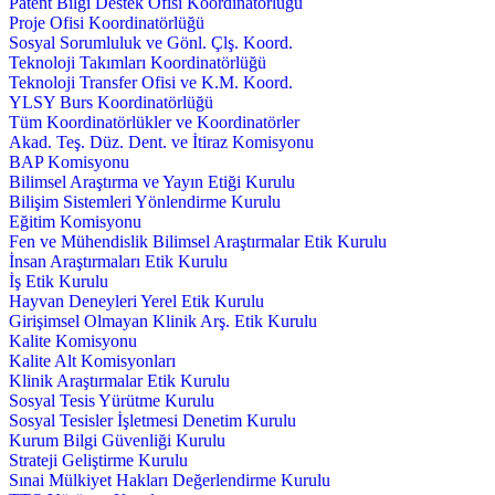
Patent Bilgi Destek Ofisi Koordinatörlüğü
Proje Ofisi Koordinatörlüğü
Sosyal Sorumluluk ve Gönl. Çlş. Koord.
Teknoloji Takımları Koordinatörlüğü
Teknoloji Transfer Ofisi ve K.M. Koord.
YLSY Burs Koordinatörlüğü
Tüm Koordinatörlükler ve Koordinatörler
Akad. Teş. Düz. Dent. ve İtiraz Komisyonu
BAP Komisyonu
Bilimsel Araştırma ve Yayın Etiği Kurulu
Bilişim Sistemleri Yönlendirme Kurulu
Eğitim Komisyonu
Fen ve Mühendislik Bilimsel Araştırmalar Etik Kurulu
İnsan Araştırmaları Etik Kurulu
İş Etik Kurulu
Hayvan Deneyleri Yerel Etik Kurulu
Girişimsel Olmayan Klinik Arş. Etik Kurulu
Kalite Komisyonu
Kalite Alt Komisyonları
Klinik Araştırmalar Etik Kurulu
Sosyal Tesis Yürütme Kurulu
Sosyal Tesisler İşletmesi Denetim Kurulu
Kurum Bilgi Güvenliği Kurulu
Strateji Geliştirme Kurulu
Sınai Mülkiyet Hakları Değerlendirme Kurulu