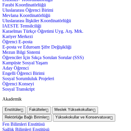
Farabi Koordinatörlüğü
Uluslararası Öğrenci Birimi
Mevlana Koordinatörlüğü
Uluslararası İlişkiler Koordinatörlüğü
IAESTE Temsilciliği
Karaelmas Türkçe Öğretimi Uyg. Arş. Mrk.
Kariyer Merkezi
Öğrenci E-posta
E-posta ve Eduroam Şifre Değişikliği
Mezun Bilgi Sistemi
Öğrenciler İçin Sıkça Sorulan Sorular (SSS)
Kampüste Sosyal Yaşam
Aday Öğrenci
Engelli Öğrenci Birimi
Sosyal Sorumluluk Projeleri
Öğrenci Konseyi
Sosyal Transkript
Akademik
Enstitüler
Fakülteler
Meslek Yüksekokulları
Rektörlüğe Bağlı Birimler
Yüksekokullar ve Konservatuvar
Fen Bilimleri Enstitüsü
Sağlık Bilimleri Enstitüsü