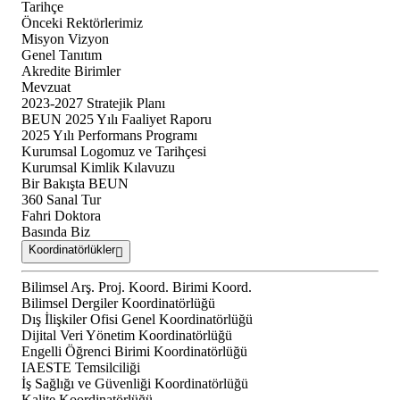
Tarihçe
Önceki Rektörlerimiz
Misyon Vizyon
Genel Tanıtım
Akredite Birimler
Mevzuat
2023-2027 Stratejik Planı
BEUN 2025 Yılı Faaliyet Raporu
2025 Yılı Performans Programı
Kurumsal Logomuz ve Tarihçesi
Kurumsal Kimlik Kılavuzu
Bir Bakışta BEUN
360 Sanal Tur
Fahri Doktora
Basında Biz
Koordinatörlükler
Bilimsel Arş. Proj. Koord. Birimi Koord.
Bilimsel Dergiler Koordinatörlüğü
Dış İlişkiler Ofisi Genel Koordinatörlüğü
Dijital Veri Yönetim Koordinatörlüğü
Engelli Öğrenci Birimi Koordinatörlüğü
IAESTE Temsilciliği
İş Sağlığı ve Güvenliği Koordinatörlüğü
Kalite Koordinatörlüğü