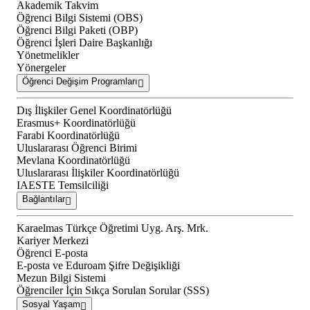
Akademik Takvim
Öğrenci Bilgi Sistemi (OBS)
Öğrenci Bilgi Paketi (OBP)
Öğrenci İşleri Daire Başkanlığı
Yönetmelikler
Yönergeler
Öğrenci Değişim Programları
Dış İlişkiler Genel Koordinatörlüğü
Erasmus+ Koordinatörlüğü
Farabi Koordinatörlüğü
Uluslararası Öğrenci Birimi
Mevlana Koordinatörlüğü
Uluslararası İlişkiler Koordinatörlüğü
IAESTE Temsilciliği
Bağlantılar
Karaelmas Türkçe Öğretimi Uyg. Arş. Mrk.
Kariyer Merkezi
Öğrenci E-posta
E-posta ve Eduroam Şifre Değişikliği
Mezun Bilgi Sistemi
Öğrenciler İçin Sıkça Sorulan Sorular (SSS)
Sosyal Yaşam