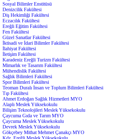
Sosyal Bilimler Enstitüsü
Denizcilik Fakültesi
Diş Hekimliği Fakültesi
Eczacılık Fakültesi
Ereğli Eğitim Fakültesi
Fen Fakültesi
Güzel Sanatlar Fakültesi
İktisadi ve İdari Bilimler Fakültesi
İlahiyat Fakültesi
İletişim Fakültesi
Karadeniz Ereğli Turizm Fakültesi
Mimarlık ve Tasarım Fakültesi
Mühendislik Fakültesi
Sağlık Bilimleri Fakültesi
Spor Bilimleri Fakültesi
Teoman Duralı İnsan ve Toplum Bilimleri Fakültesi
Tıp Fakültesi
Ahmet Erdoğan Sağlık Hizmetleri MYO
Alaplı Meslek Yüksekokulu
Bilişim Teknolojileri Meslek Yüksekokulu
Çaycuma Gıda ve Tarım MYO
Çaycuma Meslek Yüksekokulu
Devrek Meslek Yüksekokulu
Gökçebey Mithat Mehmet Çanakçı MYO
Kdz. Ereğli Meslek Yüksekokulu