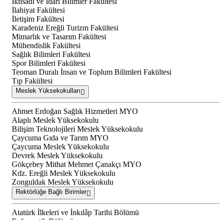
İktisadi ve İdari Bilimler Fakültesi
İlahiyat Fakültesi
İletişim Fakültesi
Karadeniz Ereğli Turizm Fakültesi
Mimarlık ve Tasarım Fakültesi
Mühendislik Fakültesi
Sağlık Bilimleri Fakültesi
Spor Bilimleri Fakültesi
Teoman Duralı İnsan ve Toplum Bilimleri Fakültesi
Tıp Fakültesi
Meslek Yüksekokulları
Ahmet Erdoğan Sağlık Hizmetleri MYO
Alaplı Meslek Yüksekokulu
Bilişim Teknolojileri Meslek Yüksekokulu
Çaycuma Gıda ve Tarım MYO
Çaycuma Meslek Yüksekokulu
Devrek Meslek Yüksekokulu
Gökçebey Mithat Mehmet Çanakçı MYO
Kdz. Ereğli Meslek Yüksekokulu
Zonguldak Meslek Yüksekokulu
Rektörlüğe Bağlı Birimler
Atatürk İlkeleri ve İnkılâp Tarihi Bölümü