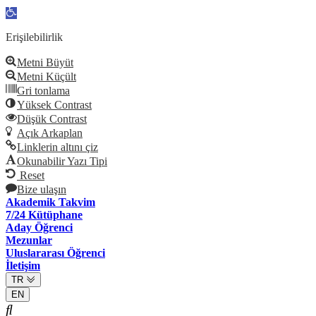
Open
toolbar
Erişilebilirlik
Metni Büyüt
Metni Küçült
Gri tonlama
Yüksek Contrast
Düşük Contrast
Açık Arkaplan
Linklerin altını çiz
Okunabilir Yazı Tipi
Reset
Bize ulaşın
Akademik Takvim
7/24 Kütüphane
Aday Öğrenci
Mezunlar
Uluslararası Öğrenci
İletişim
TR
EN