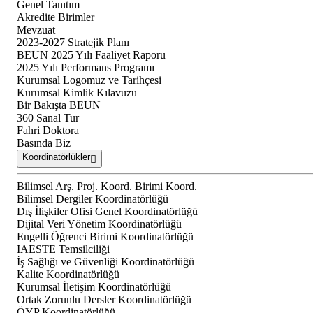
Genel Tanıtım
Akredite Birimler
Mevzuat
2023-2027 Stratejik Planı
BEUN 2025 Yılı Faaliyet Raporu
2025 Yılı Performans Programı
Kurumsal Logomuz ve Tarihçesi
Kurumsal Kimlik Kılavuzu
Bir Bakışta BEUN
360 Sanal Tur
Fahri Doktora
Basında Biz
Koordinatörlükler
Bilimsel Arş. Proj. Koord. Birimi Koord.
Bilimsel Dergiler Koordinatörlüğü
Dış İlişkiler Ofisi Genel Koordinatörlüğü
Dijital Veri Yönetim Koordinatörlüğü
Engelli Öğrenci Birimi Koordinatörlüğü
IAESTE Temsilciliği
İş Sağlığı ve Güvenliği Koordinatörlüğü
Kalite Koordinatörlüğü
Kurumsal İletişim Koordinatörlüğü
Ortak Zorunlu Dersler Koordinatörlüğü
ÖYP Koordinatörlüğü