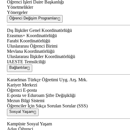
Öğrenci İşleri Daire Başkanlığı
Yönetmelikler
Yönergeler
Öğrenci Değişim Programları
Dış İlişkiler Genel Koordinatörlüğü
Erasmus+ Koordinatörlüğü
Farabi Koordinatörlüğü
Uluslararası Öğrenci Birimi
Mevlana Koordinatörlüğü
Uluslararası İlişkiler Koordinatörlüğü
IAESTE Temsilciliği
Bağlantılar
Karaelmas Türkçe Öğretimi Uyg. Arş. Mrk.
Kariyer Merkezi
Öğrenci E-posta
E-posta ve Eduroam Şifre Değişikliği
Mezun Bilgi Sistemi
Öğrenciler İçin Sıkça Sorulan Sorular (SSS)
Sosyal Yaşam
Kampüste Sosyal Yaşam
Aday Öğrenci