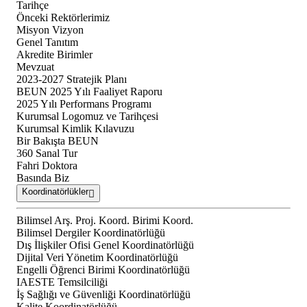
Tarihçe
Önceki Rektörlerimiz
Misyon Vizyon
Genel Tanıtım
Akredite Birimler
Mevzuat
2023-2027 Stratejik Planı
BEUN 2025 Yılı Faaliyet Raporu
2025 Yılı Performans Programı
Kurumsal Logomuz ve Tarihçesi
Kurumsal Kimlik Kılavuzu
Bir Bakışta BEUN
360 Sanal Tur
Fahri Doktora
Basında Biz
Koordinatörlükler
Bilimsel Arş. Proj. Koord. Birimi Koord.
Bilimsel Dergiler Koordinatörlüğü
Dış İlişkiler Ofisi Genel Koordinatörlüğü
Dijital Veri Yönetim Koordinatörlüğü
Engelli Öğrenci Birimi Koordinatörlüğü
IAESTE Temsilciliği
İş Sağlığı ve Güvenliği Koordinatörlüğü
Kalite Koordinatörlüğü