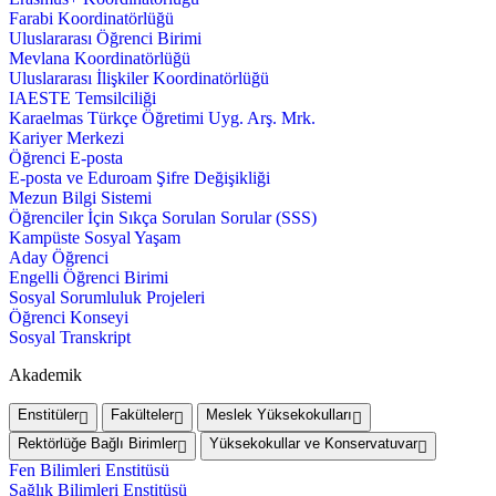
Farabi Koordinatörlüğü
Uluslararası Öğrenci Birimi
Mevlana Koordinatörlüğü
Uluslararası İlişkiler Koordinatörlüğü
IAESTE Temsilciliği
Karaelmas Türkçe Öğretimi Uyg. Arş. Mrk.
Kariyer Merkezi
Öğrenci E-posta
E-posta ve Eduroam Şifre Değişikliği
Mezun Bilgi Sistemi
Öğrenciler İçin Sıkça Sorulan Sorular (SSS)
Kampüste Sosyal Yaşam
Aday Öğrenci
Engelli Öğrenci Birimi
Sosyal Sorumluluk Projeleri
Öğrenci Konseyi
Sosyal Transkript
Akademik
Enstitüler
Fakülteler
Meslek Yüksekokulları
Rektörlüğe Bağlı Birimler
Yüksekokullar ve Konservatuvar
Fen Bilimleri Enstitüsü
Sağlık Bilimleri Enstitüsü