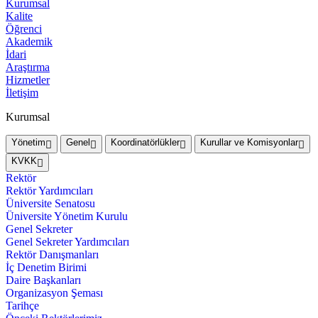
Kurumsal
Kalite
Öğrenci
Akademik
İdari
Araştırma
Hizmetler
İletişim
Kurumsal
Yönetim
Genel
Koordinatörlükler
Kurullar ve Komisyonlar
KVKK
Rektör
Rektör Yardımcıları
Üniversite Senatosu
Üniversite Yönetim Kurulu
Genel Sekreter
Genel Sekreter Yardımcıları
Rektör Danışmanları
İç Denetim Birimi
Daire Başkanları
Organizasyon Şeması
Tarihçe