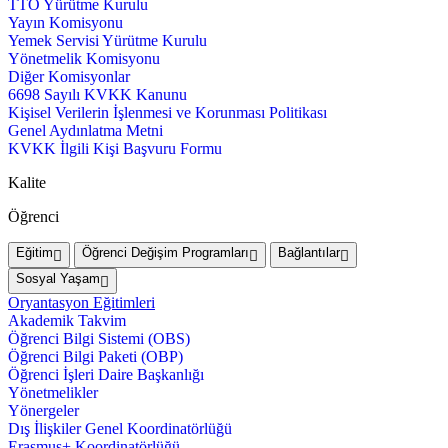
TTO Yürütme Kurulu
Yayın Komisyonu
Yemek Servisi Yürütme Kurulu
Yönetmelik Komisyonu
Diğer Komisyonlar
6698 Sayılı KVKK Kanunu
Kişisel Verilerin İşlenmesi ve Korunması Politikası
Genel Aydınlatma Metni
KVKK İlgili Kişi Başvuru Formu
Kalite
Öğrenci
Eğitim
Öğrenci Değişim Programları
Bağlantılar
Sosyal Yaşam
Oryantasyon Eğitimleri
Akademik Takvim
Öğrenci Bilgi Sistemi (OBS)
Öğrenci Bilgi Paketi (OBP)
Öğrenci İşleri Daire Başkanlığı
Yönetmelikler
Yönergeler
Dış İlişkiler Genel Koordinatörlüğü
Erasmus+ Koordinatörlüğü