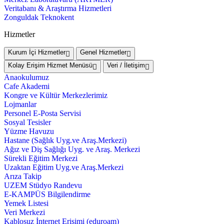
Veritabanı & Araştırma Hizmetleri
Zonguldak Teknokent
Hizmetler
Kurum İçi Hizmetler
Genel Hizmetler
Kolay Erişim Hizmet Menüsü
Veri / İletişim
Anaokulumuz
Cafe Akademi
Kongre ve Kültür Merkezlerimiz
Lojmanlar
Personel E-Posta Servisi
Sosyal Tesisler
Yüzme Havuzu
Hastane (Sağlık Uyg.ve Araş.Merkezi)
Ağız ve Diş Sağlığı Uyg. ve Araş. Merkezi
Sürekli Eğitim Merkezi
Uzaktan Eğitim Uyg.ve Araş.Merkezi
Arıza Takip
UZEM Stüdyo Randevu
E-KAMPÜS Bilgilendirme
Yemek Listesi
Veri Merkezi
Kablosuz İnternet Erişimi (eduroam)