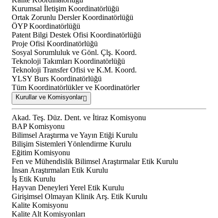
Kurumsal İletişim Koordinatörlüğü
Ortak Zorunlu Dersler Koordinatörlüğü
ÖYP Koordinatörlüğü
Patent Bilgi Destek Ofisi Koordinatörlüğü
Proje Ofisi Koordinatörlüğü
Sosyal Sorumluluk ve Gönl. Çlş. Koord.
Teknoloji Takımları Koordinatörlüğü
Teknoloji Transfer Ofisi ve K.M. Koord.
YLSY Burs Koordinatörlüğü
Tüm Koordinatörlükler ve Koordinatörler
Kurullar ve Komisyonlar
Akad. Teş. Düz. Dent. ve İtiraz Komisyonu
BAP Komisyonu
Bilimsel Araştırma ve Yayın Etiği Kurulu
Bilişim Sistemleri Yönlendirme Kurulu
Eğitim Komisyonu
Fen ve Mühendislik Bilimsel Araştırmalar Etik Kurulu
İnsan Araştırmaları Etik Kurulu
İş Etik Kurulu
Hayvan Deneyleri Yerel Etik Kurulu
Girişimsel Olmayan Klinik Arş. Etik Kurulu
Kalite Komisyonu
Kalite Alt Komisyonları