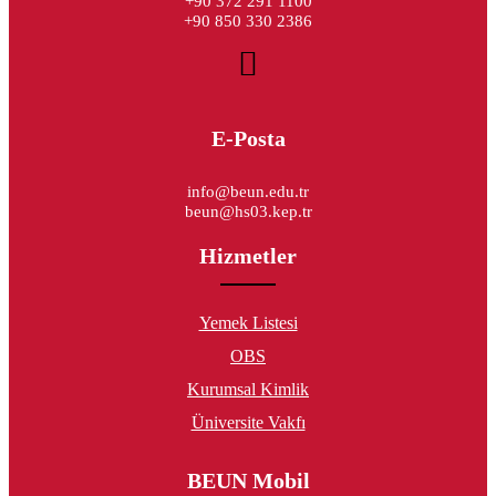
+90 372 291 1100
+90 850 330 2386
E-Posta
info@beun.edu.tr
beun@hs03.kep.tr
Hizmetler
Yemek Listesi
OBS
Kurumsal Kimlik
Üniversite Vakfı
BEUN Mobil