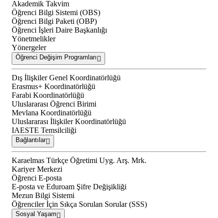
Akademik Takvim
Öğrenci Bilgi Sistemi (OBS)
Öğrenci Bilgi Paketi (OBP)
Öğrenci İşleri Daire Başkanlığı
Yönetmelikler
Yönergeler
Öğrenci Değişim Programları
Dış İlişkiler Genel Koordinatörlüğü
Erasmus+ Koordinatörlüğü
Farabi Koordinatörlüğü
Uluslararası Öğrenci Birimi
Mevlana Koordinatörlüğü
Uluslararası İlişkiler Koordinatörlüğü
IAESTE Temsilciliği
Bağlantılar
Karaelmas Türkçe Öğretimi Uyg. Arş. Mrk.
Kariyer Merkezi
Öğrenci E-posta
E-posta ve Eduroam Şifre Değişikliği
Mezun Bilgi Sistemi
Öğrenciler İçin Sıkça Sorulan Sorular (SSS)
Sosyal Yaşam