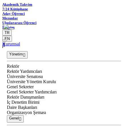
Akademik Takvim
7/24 Kütüphane
Aday Öğrenci
Mezunlar
Uluslararası Öğrenci
İletişim
TR
EN
Kurumsal
Yönetim
Rektör
Rektör Yardımcıları
Üniversite Senatosu
Üniversite Yönetim Kurulu
Genel Sekreter
Genel Sekreter Yardımcıları
Rektör Danışmanları
İç Denetim Birimi
Daire Başkanları
Organizasyon Şeması
Genel