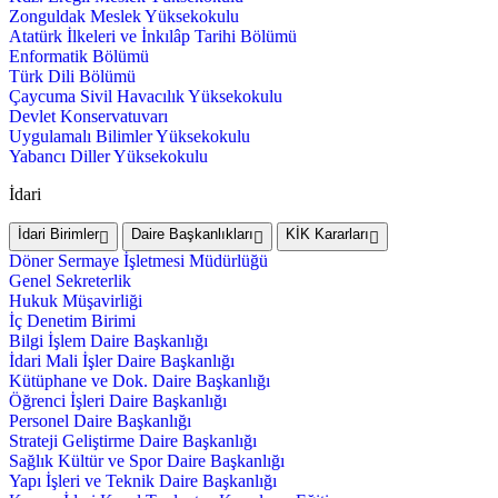
Zonguldak Meslek Yüksekokulu
Atatürk İlkeleri ve İnkılâp Tarihi Bölümü
Enformatik Bölümü
Türk Dili Bölümü
Çaycuma Sivil Havacılık Yüksekokulu
Devlet Konservatuvarı
Uygulamalı Bilimler Yüksekokulu
Yabancı Diller Yüksekokulu
İdari
İdari Birimler
Daire Başkanlıkları
KİK Kararları
Döner Sermaye İşletmesi Müdürlüğü
Genel Sekreterlik
Hukuk Müşavirliği
İç Denetim Birimi
Bilgi İşlem Daire Başkanlığı
İdari Mali İşler Daire Başkanlığı
Kütüphane ve Dok. Daire Başkanlığı
Öğrenci İşleri Daire Başkanlığı
Personel Daire Başkanlığı
Strateji Geliştirme Daire Başkanlığı
Sağlık Kültür ve Spor Daire Başkanlığı
Yapı İşleri ve Teknik Daire Başkanlığı