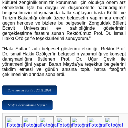
kültürel zenginliklerimizin korunması için oldukça önem arz
etmektedir. İşte bu duygu ve düşüncelerle hazırladığımız
belgeselimizin oluşmasında katkı sağlayan başta Kültür ve
Turizm Bakanlığı olmak üzere belgeselin yapımında emeği
geçen herkese ve bizlere bu belgeselin Zonguldak Bülent
Ecevit Üniversitesi ev sahipliğinde gösterimini
gerçekleştirme fırsatını sunan Rektörümüz Prof. Dr. İsmail
Hakkı Özölçer’e teşekkürlerimi sunuyorum.”
“Hala Sultan” adlı belgesel gösterimi etkinliği, Rektör Prof.
Dr. İsmail Hakkı Özölçer’in belgeselin yapımcılığı ve konsept
danışmanlığını üstlenen Prof. Dr. Uğur Çevik ile
yönetmenliğini yapan Baran Mayda’ya teşekkür belgelerini
takdim etmesi ve günün anısına toplu hatıra fotoğrafı
çekilmesinin arından sona erdi.
Yayınlanma Tarihi : 28.11.2024
Sayfa Görüntülenme Sayısı :