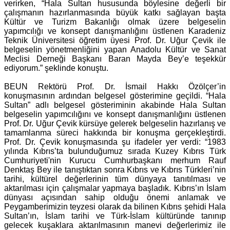
verirken, “Hala Sultan hususunda böylesine değerli bir
çalışmanın hazırlanmasında büyük katkı sağlayan başta
Kültür ve Turizm Bakanlığı olmak üzere belgeselin
yapımcılığı ve konsept danışmanlığını üstlenen Karadeniz
Teknik Üniversitesi öğretim üyesi Prof. Dr. Uğur Çevik ile
belgeselin yönetmenliğini yapan Anadolu Kültür ve Sanat
Meclisi Derneği Başkanı Baran Mayda Bey’e teşekkür
ediyorum.” şeklinde konuştu.
BEUN Rektörü Prof. Dr. İsmail Hakkı Özölçer’in
konuşmasının ardından belgesel gösterimine geçildi. “Hala
Sultan” adlı belgesel gösteriminin akabinde Hala Sultan
belgeselin yapımcılığını ve konsept danışmanlığını üstlenen
Prof. Dr. Uğur Çevik kürsüye gelerek belgeselin hazırlanış ve
tamamlanma süreci hakkında bir konuşma gerçekleştirdi.
Prof. Dr. Çevik konuşmasında şu ifadeler yer verdi: “1983
yılında Kıbrıs’ta bulunduğumuz sırada Kuzey Kıbrıs Türk
Cumhuriyeti'nin Kurucu Cumhurbaşkanı merhum Rauf
Denktaş Bey ile tanıştıktan sonra Kıbrıs ve Kıbrıs Türkleri’nin
tarihi, kültürel değerlerinin tüm dünyaya tanıtılması ve
aktarılması için çalışmalar yapmaya başladık. Kıbrıs’ın İslam
dünyası açısından sahip olduğu önemi anlamak ve
Peygamberimizin teyzesi olarak da bilinen Kıbrıs şehidi Hala
Sultan’ın, İslam tarihi ve Türk-İslam kültüründe tanınıp
gelecek kuşaklara aktarılmasının manevi değerlerimiz ile