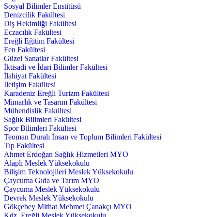
Sosyal Bilimler Enstitüsü
Denizcilik Fakültesi
Diş Hekimliği Fakültesi
Eczacılık Fakültesi
Ereğli Eğitim Fakültesi
Fen Fakültesi
Güzel Sanatlar Fakültesi
İktisadi ve İdari Bilimler Fakültesi
İlahiyat Fakültesi
İletişim Fakültesi
Karadeniz Ereğli Turizm Fakültesi
Mimarlık ve Tasarım Fakültesi
Mühendislik Fakültesi
Sağlık Bilimleri Fakültesi
Spor Bilimleri Fakültesi
Teoman Duralı İnsan ve Toplum Bilimleri Fakültesi
Tıp Fakültesi
Ahmet Erdoğan Sağlık Hizmetleri MYO
Alaplı Meslek Yüksekokulu
Bilişim Teknolojileri Meslek Yüksekokulu
Çaycuma Gıda ve Tarım MYO
Çaycuma Meslek Yüksekokulu
Devrek Meslek Yüksekokulu
Gökçebey Mithat Mehmet Çanakçı MYO
Kdz. Ereğli Meslek Yüksekokulu