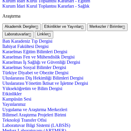
Kurum İdari Kurul Toplantısı Kararları - Eğitim
Kurum İdari Kurul Toplantısı Kararları - Sağlık
Araştırma
Akademik Dergiler
Etkinlikler ve Yayınlar
Merkezler / Birimler
Laboratuvarlar
Linkler
Batı Karadeniz Tıp Dergisi
İlahiyat Fakültesi Dergisi
Karaelmas Eğitim Bilimleri Dergisi
Karaelmas Fen ve Mühendislik Dergisi
Karaelmas İş Sağlığı ve Güvenliği Dergisi
Karaelmas Sosyal Bilimler Dergisi
Türkiye Diyabet ve Obezite Dergisi
Uluslararası Diş Hekimliği Bilimleri Dergisi
Uluslararası Yönetim İktisat ve İşletme Dergisi
Yükseköğretim ve Bilim Dergisi
Etkinlikler
Kampüsün Sesi
Yayınlarımız
Uygulama ve Araştırma Merkezleri
Bilimsel Araştırma Projeleri Birimi
Teknoloji Transfer Ofisi
Laboratuvar Bilgi Sistemi (LABSİS)
Merkez Laboratuvaru (ARTMER)