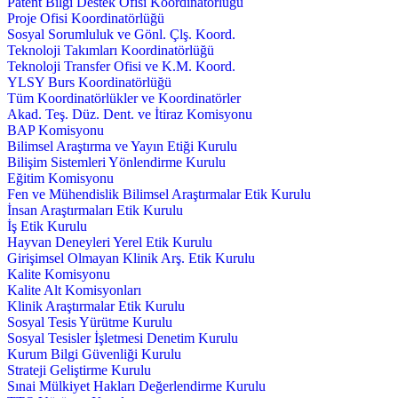
Patent Bilgi Destek Ofisi Koordinatörlüğü
Proje Ofisi Koordinatörlüğü
Sosyal Sorumluluk ve Gönl. Çlş. Koord.
Teknoloji Takımları Koordinatörlüğü
Teknoloji Transfer Ofisi ve K.M. Koord.
YLSY Burs Koordinatörlüğü
Tüm Koordinatörlükler ve Koordinatörler
Akad. Teş. Düz. Dent. ve İtiraz Komisyonu
BAP Komisyonu
Bilimsel Araştırma ve Yayın Etiği Kurulu
Bilişim Sistemleri Yönlendirme Kurulu
Eğitim Komisyonu
Fen ve Mühendislik Bilimsel Araştırmalar Etik Kurulu
İnsan Araştırmaları Etik Kurulu
İş Etik Kurulu
Hayvan Deneyleri Yerel Etik Kurulu
Girişimsel Olmayan Klinik Arş. Etik Kurulu
Kalite Komisyonu
Kalite Alt Komisyonları
Klinik Araştırmalar Etik Kurulu
Sosyal Tesis Yürütme Kurulu
Sosyal Tesisler İşletmesi Denetim Kurulu
Kurum Bilgi Güvenliği Kurulu
Strateji Geliştirme Kurulu
Sınai Mülkiyet Hakları Değerlendirme Kurulu