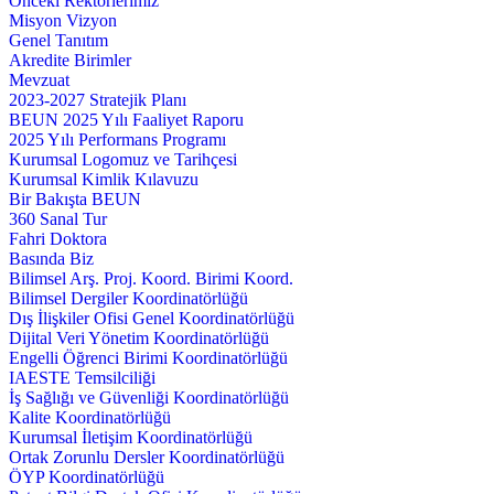
Önceki Rektörlerimiz
Misyon Vizyon
Genel Tanıtım
Akredite Birimler
Mevzuat
2023-2027 Stratejik Planı
BEUN 2025 Yılı Faaliyet Raporu
2025 Yılı Performans Programı
Kurumsal Logomuz ve Tarihçesi
Kurumsal Kimlik Kılavuzu
Bir Bakışta BEUN
360 Sanal Tur
Fahri Doktora
Basında Biz
Bilimsel Arş. Proj. Koord. Birimi Koord.
Bilimsel Dergiler Koordinatörlüğü
Dış İlişkiler Ofisi Genel Koordinatörlüğü
Dijital Veri Yönetim Koordinatörlüğü
Engelli Öğrenci Birimi Koordinatörlüğü
IAESTE Temsilciliği
İş Sağlığı ve Güvenliği Koordinatörlüğü
Kalite Koordinatörlüğü
Kurumsal İletişim Koordinatörlüğü
Ortak Zorunlu Dersler Koordinatörlüğü
ÖYP Koordinatörlüğü