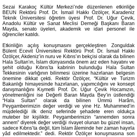
Sezai Karakoç Kültür Merkezi’nde düzenlenen etkinliğe
BEUN Rektörü Prof. Dr. İsmail Hakkı Özölçer, Karadeniz
Teknik Üniversitesi öğretim üyesi Prof. Dr. Uğur Çevik,
Anadolu Kültür ve Sanat Meclisi Derneği Başkanı Baran
Mayda, senato üyeleri, akademik ve idari personel ile
öğrenciler katıldı.
Etkinliğin açılış konuşmasını gerçekleştiren Zonguldak
Bülent Ecevit Üniversitesi Rektörü Prof. Dr. İsmail Hakkı
Özölçer, Akdeniz’in nuru ve Kıbrıs’ın bekçisi olarak da bilinen
Hala Sultan'ın, İslam dünyasında önem arz eden hayatını ve
şehit olduğu Kıbrıs'ta kabrinin bulunduğu Hala Sultan
Tekkesinin varlığının bilinmesi üzerine hazırlanan belgesin
önemine dikkat çekti. Rektör Özölçer, “Kültür ve Turizm
Bakanlığı himayesinde hazırlanan, yapımcılığını ve konsept
danışmanlığını Kıymetli Prof. Dr. Uğur Çevik Hocamızın,
yönetmenliğini ise Değerli Baran Mayda Bey’in üstlendiği
“Hala Sultan” olarak da bilinen Ümmü Harâm,
Peygamberimizin değer verdiği ve yine Hz. Muhammed’in
müjdelediği ilk deniz seferinde şehadete eren oldukça
muteber bir kişiliktir. Peygamberimizin “annemden sonra
annem” diyerek değer verdiği rivayet olunan bu güzel insan,
sadece Kıbrıs’ta değil, tüm İslam âleminde her zaman hayırla
yâd edilmektedir.” dedi. Rektör Özölçer konuşmasına son