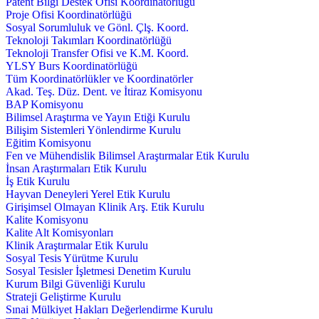
Patent Bilgi Destek Ofisi Koordinatörlüğü
Proje Ofisi Koordinatörlüğü
Sosyal Sorumluluk ve Gönl. Çlş. Koord.
Teknoloji Takımları Koordinatörlüğü
Teknoloji Transfer Ofisi ve K.M. Koord.
YLSY Burs Koordinatörlüğü
Tüm Koordinatörlükler ve Koordinatörler
Akad. Teş. Düz. Dent. ve İtiraz Komisyonu
BAP Komisyonu
Bilimsel Araştırma ve Yayın Etiği Kurulu
Bilişim Sistemleri Yönlendirme Kurulu
Eğitim Komisyonu
Fen ve Mühendislik Bilimsel Araştırmalar Etik Kurulu
İnsan Araştırmaları Etik Kurulu
İş Etik Kurulu
Hayvan Deneyleri Yerel Etik Kurulu
Girişimsel Olmayan Klinik Arş. Etik Kurulu
Kalite Komisyonu
Kalite Alt Komisyonları
Klinik Araştırmalar Etik Kurulu
Sosyal Tesis Yürütme Kurulu
Sosyal Tesisler İşletmesi Denetim Kurulu
Kurum Bilgi Güvenliği Kurulu
Strateji Geliştirme Kurulu
Sınai Mülkiyet Hakları Değerlendirme Kurulu