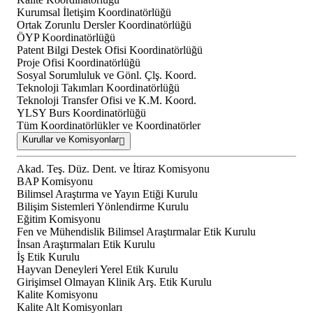
Kurumsal İletişim Koordinatörlüğü
Ortak Zorunlu Dersler Koordinatörlüğü
ÖYP Koordinatörlüğü
Patent Bilgi Destek Ofisi Koordinatörlüğü
Proje Ofisi Koordinatörlüğü
Sosyal Sorumluluk ve Gönl. Çlş. Koord.
Teknoloji Takımları Koordinatörlüğü
Teknoloji Transfer Ofisi ve K.M. Koord.
YLSY Burs Koordinatörlüğü
Tüm Koordinatörlükler ve Koordinatörler
Kurullar ve Komisyonlar
Akad. Teş. Düz. Dent. ve İtiraz Komisyonu
BAP Komisyonu
Bilimsel Araştırma ve Yayın Etiği Kurulu
Bilişim Sistemleri Yönlendirme Kurulu
Eğitim Komisyonu
Fen ve Mühendislik Bilimsel Araştırmalar Etik Kurulu
İnsan Araştırmaları Etik Kurulu
İş Etik Kurulu
Hayvan Deneyleri Yerel Etik Kurulu
Girişimsel Olmayan Klinik Arş. Etik Kurulu
Kalite Komisyonu
Kalite Alt Komisyonları