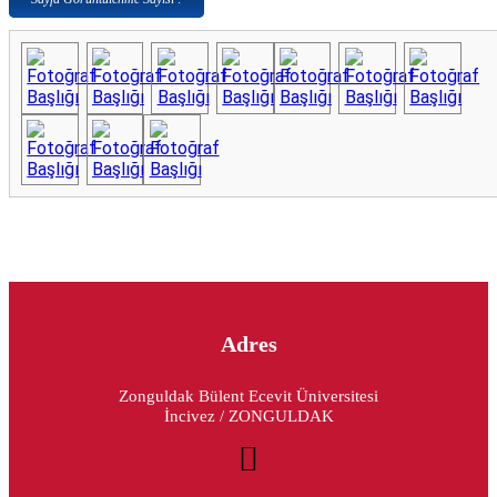
Adres
Zonguldak Bülent Ecevit Üniversitesi
İncivez / ZONGULDAK