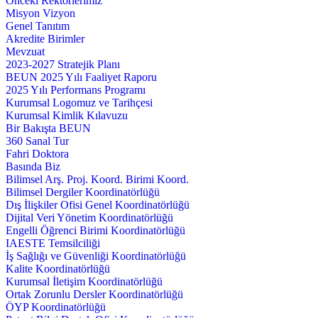
Önceki Rektörlerimiz
Misyon Vizyon
Genel Tanıtım
Akredite Birimler
Mevzuat
2023-2027 Stratejik Planı
BEUN 2025 Yılı Faaliyet Raporu
2025 Yılı Performans Programı
Kurumsal Logomuz ve Tarihçesi
Kurumsal Kimlik Kılavuzu
Bir Bakışta BEUN
360 Sanal Tur
Fahri Doktora
Basında Biz
Bilimsel Arş. Proj. Koord. Birimi Koord.
Bilimsel Dergiler Koordinatörlüğü
Dış İlişkiler Ofisi Genel Koordinatörlüğü
Dijital Veri Yönetim Koordinatörlüğü
Engelli Öğrenci Birimi Koordinatörlüğü
IAESTE Temsilciliği
İş Sağlığı ve Güvenliği Koordinatörlüğü
Kalite Koordinatörlüğü
Kurumsal İletişim Koordinatörlüğü
Ortak Zorunlu Dersler Koordinatörlüğü
ÖYP Koordinatörlüğü