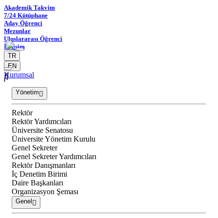
Akademik Takvim
7/24 Kütüphane
Aday Öğrenci
Mezunlar
Uluslararası Öğrenci
İletişim
TR
EN
Kurumsal
Yönetim
Rektör
Rektör Yardımcıları
Üniversite Senatosu
Üniversite Yönetim Kurulu
Genel Sekreter
Genel Sekreter Yardımcıları
Rektör Danışmanları
İç Denetim Birimi
Daire Başkanları
Organizasyon Şeması
Genel