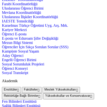
Farabi Koordinatörlüğü
Uluslararası Öğrenci Birimi
Mevlana Koordinatörlüğü
Uluslararası İlişkiler Koordinatörlüğü
IAESTE Temsilciliği
Karaelmas Türkçe Öğretimi Uyg. Arş. Mrk.
Kariyer Merkezi
Öğrenci E-posta
E-posta ve Eduroam Şifre Değişikliği
Mezun Bilgi Sistemi
Öğrenciler İçin Sıkça Sorulan Sorular (SSS)
Kampüste Sosyal Yaşam
Aday Öğrenci
Engelli Öğrenci Birimi
Sosyal Sorumluluk Projeleri
Öğrenci Konseyi
Sosyal Transkript
Akademik
Enstitüler
Fakülteler
Meslek Yüksekokulları
Rektörlüğe Bağlı Birimler
Yüksekokullar ve Konservatuvar
Fen Bilimleri Enstitüsü
Sağlık Bilimleri Enstitüsü