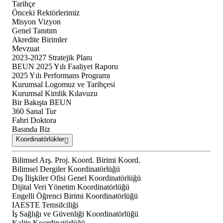
Tarihçe
Önceki Rektörlerimiz
Misyon Vizyon
Genel Tanıtım
Akredite Birimler
Mevzuat
2023-2027 Stratejik Planı
BEUN 2025 Yılı Faaliyet Raporu
2025 Yılı Performans Programı
Kurumsal Logomuz ve Tarihçesi
Kurumsal Kimlik Kılavuzu
Bir Bakışta BEUN
360 Sanal Tur
Fahri Doktora
Basında Biz
Koordinatörlükler
Bilimsel Arş. Proj. Koord. Birimi Koord.
Bilimsel Dergiler Koordinatörlüğü
Dış İlişkiler Ofisi Genel Koordinatörlüğü
Dijital Veri Yönetim Koordinatörlüğü
Engelli Öğrenci Birimi Koordinatörlüğü
IAESTE Temsilciliği
İş Sağlığı ve Güvenliği Koordinatörlüğü
Kalite Koordinatörlüğü