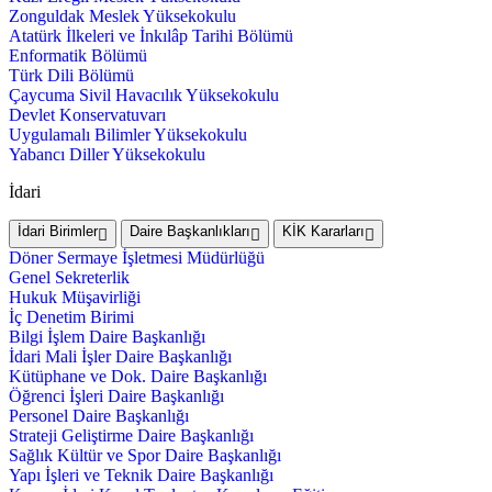
Zonguldak Meslek Yüksekokulu
Atatürk İlkeleri ve İnkılâp Tarihi Bölümü
Enformatik Bölümü
Türk Dili Bölümü
Çaycuma Sivil Havacılık Yüksekokulu
Devlet Konservatuvarı
Uygulamalı Bilimler Yüksekokulu
Yabancı Diller Yüksekokulu
İdari
İdari Birimler
Daire Başkanlıkları
KİK Kararları
Döner Sermaye İşletmesi Müdürlüğü
Genel Sekreterlik
Hukuk Müşavirliği
İç Denetim Birimi
Bilgi İşlem Daire Başkanlığı
İdari Mali İşler Daire Başkanlığı
Kütüphane ve Dok. Daire Başkanlığı
Öğrenci İşleri Daire Başkanlığı
Personel Daire Başkanlığı
Strateji Geliştirme Daire Başkanlığı
Sağlık Kültür ve Spor Daire Başkanlığı
Yapı İşleri ve Teknik Daire Başkanlığı