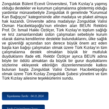
Zonguldak Bülent Ecevit Üniversitesi, Türk Kızılay’a yapmış
olduğu destekler ve kurumun çalışmalarına göstermiş olduğu
yardımlar münasebetiyle Zonguldak ili genelinde “Kurumsal
Kan Bağışçısı” kategorisinde altın madalya ve plaket almaya
hak kazandı. Üniversite adına madalyayı Zonguldak Valisi
Osman Hacıbektaşoğlu’nun elinden alan BEUN Rektörü
Prof. Dr. İsmail Hakkı Özölçer, Türk Kızılay’ın toplum sağlığı
ve kriz zamanlarındaki üstün çalışmaları sebebiyle kurum
olarak daima kendilerine destekte bulunduklarını, ülke sağlık
ve güvenliği açısından son derece büyük önem arz eden
başta kan bağışı çalışmaları olmak üzere Türk Kızılay’ın tüm
çalışmalarına destek olmaktan büyük bir mutluluk
duyduklarını ifade etti. Rektör Özölçer ayrıca BEUN adına
böyle bir ödülü almaktan da büyük bir gurur duyduklarını
sözlerine ekleyerek etkinliğin düzenlenmesinde katkısı
bulunan başta Zonguldak Valisi Osman Hacıbektaşoğlu
olmak üzere Türk Kızılay Zonguldak Şubesi yönetimi ve tüm
Türk Kızılay ailesine teşekkürlerini sundu.
Yayınlanma Tarihi : 04.11.2024
Sayfa Görüntülenme Sayısı :