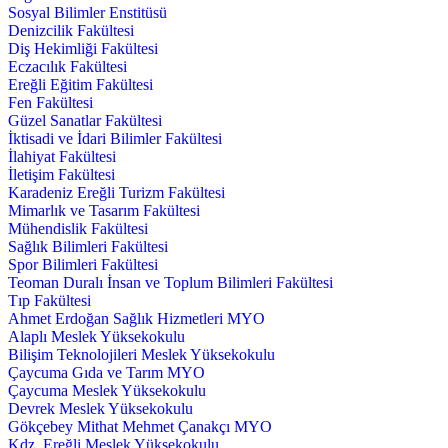
Sosyal Bilimler Enstitüsü
Denizcilik Fakültesi
Diş Hekimliği Fakültesi
Eczacılık Fakültesi
Ereğli Eğitim Fakültesi
Fen Fakültesi
Güzel Sanatlar Fakültesi
İktisadi ve İdari Bilimler Fakültesi
İlahiyat Fakültesi
İletişim Fakültesi
Karadeniz Ereğli Turizm Fakültesi
Mimarlık ve Tasarım Fakültesi
Mühendislik Fakültesi
Sağlık Bilimleri Fakültesi
Spor Bilimleri Fakültesi
Teoman Duralı İnsan ve Toplum Bilimleri Fakültesi
Tıp Fakültesi
Ahmet Erdoğan Sağlık Hizmetleri MYO
Alaplı Meslek Yüksekokulu
Bilişim Teknolojileri Meslek Yüksekokulu
Çaycuma Gıda ve Tarım MYO
Çaycuma Meslek Yüksekokulu
Devrek Meslek Yüksekokulu
Gökçebey Mithat Mehmet Çanakçı MYO
Kdz. Ereğli Meslek Yüksekokulu