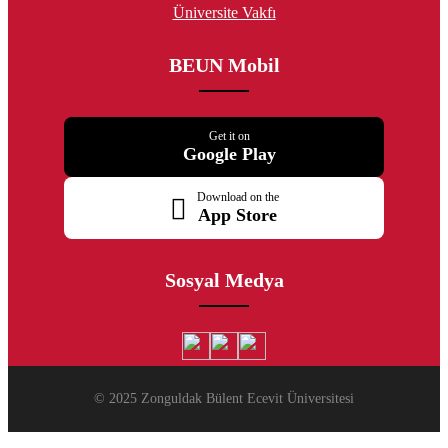
Üniversite Vakfı
BEUN Mobil
Get it on
Google Play
Download on the
App Store
Sosyal Medya
© 2025 Zonguldak Bülent Ecevit Üniversitesi