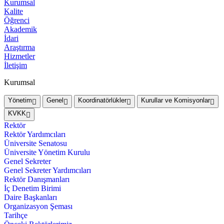
Kurumsal
Kalite
Öğrenci
Akademik
İdari
Araştırma
Hizmetler
İletişim
Kurumsal
Yönetim
Genel
Koordinatörlükler
Kurullar ve Komisyonlar
KVKK
Rektör
Rektör Yardımcıları
Üniversite Senatosu
Üniversite Yönetim Kurulu
Genel Sekreter
Genel Sekreter Yardımcıları
Rektör Danışmanları
İç Denetim Birimi
Daire Başkanları
Organizasyon Şeması
Tarihçe