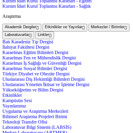
Kurum İdari Kurul Toplantısı Kararları - Eğitim
Kurum İdari Kurul Toplantısı Kararları - Sağlık
Araştırma
Akademik Dergiler
Etkinlikler ve Yayınlar
Merkezler / Birimler
Laboratuvarlar
Linkler
Batı Karadeniz Tıp Dergisi
İlahiyat Fakültesi Dergisi
Karaelmas Eğitim Bilimleri Dergisi
Karaelmas Fen ve Mühendislik Dergisi
Karaelmas İş Sağlığı ve Güvenliği Dergisi
Karaelmas Sosyal Bilimler Dergisi
Türkiye Diyabet ve Obezite Dergisi
Uluslararası Diş Hekimliği Bilimleri Dergisi
Uluslararası Yönetim İktisat ve İşletme Dergisi
Yükseköğretim ve Bilim Dergisi
Etkinlikler
Kampüsün Sesi
Yayınlarımız
Uygulama ve Araştırma Merkezleri
Bilimsel Araştırma Projeleri Birimi
Teknoloji Transfer Ofisi
Laboratuvar Bilgi Sistemi (LABSİS)
Merkez Laboratuvaru (ARTMER)