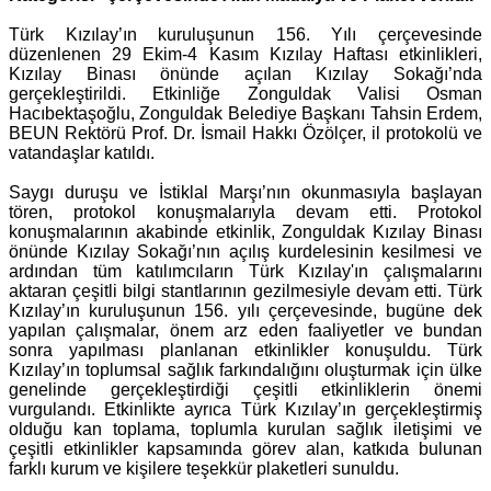
Türk Kızılay’ın kuruluşunun 156. Yılı çerçevesinde
düzenlenen 29 Ekim-4 Kasım Kızılay Haftası etkinlikleri,
Kızılay Binası önünde açılan Kızılay Sokağı’nda
gerçekleştirildi. Etkinliğe Zonguldak Valisi Osman
Hacıbektaşoğlu, Zonguldak Belediye Başkanı Tahsin Erdem,
BEUN Rektörü Prof. Dr. İsmail Hakkı Özölçer, il protokolü ve
vatandaşlar katıldı.
Saygı duruşu ve İstiklal Marşı’nın okunmasıyla başlayan
tören, protokol konuşmalarıyla devam etti. Protokol
konuşmalarının akabinde etkinlik, Zonguldak Kızılay Binası
önünde Kızılay Sokağı’nın açılış kurdelesinin kesilmesi ve
ardından tüm katılımcıların Türk Kızılay'ın çalışmalarını
aktaran çeşitli bilgi stantlarının gezilmesiyle devam etti. Türk
Kızılay’ın kuruluşunun 156. yılı çerçevesinde, bugüne dek
yapılan çalışmalar, önem arz eden faaliyetler ve bundan
sonra yapılması planlanan etkinlikler konuşuldu. Türk
Kızılay’ın toplumsal sağlık farkındalığını oluşturmak için ülke
genelinde gerçekleştirdiği çeşitli etkinliklerin önemi
vurgulandı. Etkinlikte ayrıca Türk Kızılay’ın gerçekleştirmiş
olduğu kan toplama, toplumla kurulan sağlık iletişimi ve
çeşitli etkinlikler kapsamında görev alan, katkıda bulunan
farklı kurum ve kişilere teşekkür plaketleri sunuldu.