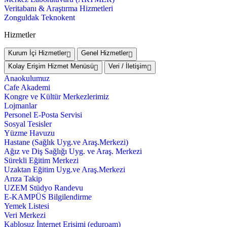
Veritabanı & Araştırma Hizmetleri
Zonguldak Teknokent
Hizmetler
Kurum İçi Hizmetler
Genel Hizmetler
Kolay Erişim Hizmet Menüsü
Veri / İletişim
Anaokulumuz
Cafe Akademi
Kongre ve Kültür Merkezlerimiz
Lojmanlar
Personel E-Posta Servisi
Sosyal Tesisler
Yüzme Havuzu
Hastane (Sağlık Uyg.ve Araş.Merkezi)
Ağız ve Diş Sağlığı Uyg. ve Araş. Merkezi
Sürekli Eğitim Merkezi
Uzaktan Eğitim Uyg.ve Araş.Merkezi
Arıza Takip
UZEM Stüdyo Randevu
E-KAMPÜS Bilgilendirme
Yemek Listesi
Veri Merkezi
Kablosuz İnternet Erişimi (eduroam)