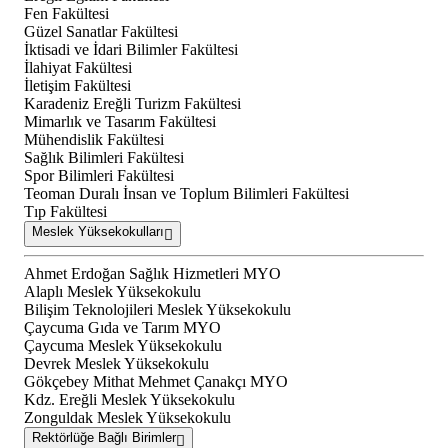
Fen Fakültesi
Güzel Sanatlar Fakültesi
İktisadi ve İdari Bilimler Fakültesi
İlahiyat Fakültesi
İletişim Fakültesi
Karadeniz Ereğli Turizm Fakültesi
Mimarlık ve Tasarım Fakültesi
Mühendislik Fakültesi
Sağlık Bilimleri Fakültesi
Spor Bilimleri Fakültesi
Teoman Duralı İnsan ve Toplum Bilimleri Fakültesi
Tıp Fakültesi
Meslek Yüksekokulları
Ahmet Erdoğan Sağlık Hizmetleri MYO
Alaplı Meslek Yüksekokulu
Bilişim Teknolojileri Meslek Yüksekokulu
Çaycuma Gıda ve Tarım MYO
Çaycuma Meslek Yüksekokulu
Devrek Meslek Yüksekokulu
Gökçebey Mithat Mehmet Çanakçı MYO
Kdz. Ereğli Meslek Yüksekokulu
Zonguldak Meslek Yüksekokulu
Rektörlüğe Bağlı Birimler