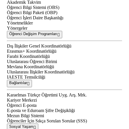
Akademik Takvim
Öğrenci Bilgi Sistemi (OBS)
Öğrenci Bilgi Paketi (OBP)
Öğrenci İşleri Daire Başkanlığı
Yönetmelikler
Yönergeler
Öğrenci Değişim Programları
Dış İlişkiler Genel Koordinatörlüğü
Erasmus+ Koordinatörlüğü
Farabi Koordinatörlüğü
Uluslararası Öğrenci Birimi
Mevlana Koordinatörlüğü
Uluslararası İlişkiler Koordinatörlüğü
IAESTE Temsilciliği
Bağlantılar
Karaelmas Türkçe Öğretimi Uyg. Arş. Mrk.
Kariyer Merkezi
Öğrenci E-posta
E-posta ve Eduroam Şifre Değişikliği
Mezun Bilgi Sistemi
Öğrenciler İçin Sıkça Sorulan Sorular (SSS)
Sosyal Yaşam