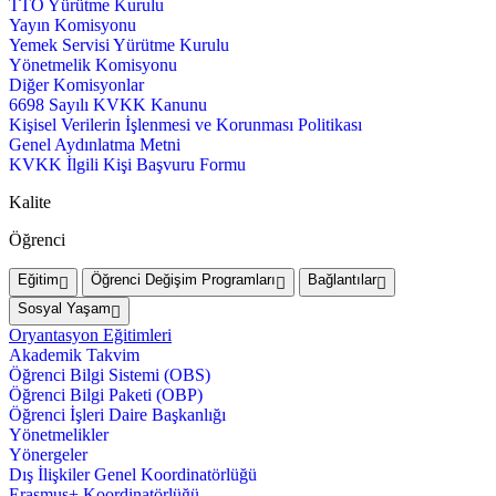
TTO Yürütme Kurulu
Yayın Komisyonu
Yemek Servisi Yürütme Kurulu
Yönetmelik Komisyonu
Diğer Komisyonlar
6698 Sayılı KVKK Kanunu
Kişisel Verilerin İşlenmesi ve Korunması Politikası
Genel Aydınlatma Metni
KVKK İlgili Kişi Başvuru Formu
Kalite
Öğrenci
Eğitim
Öğrenci Değişim Programları
Bağlantılar
Sosyal Yaşam
Oryantasyon Eğitimleri
Akademik Takvim
Öğrenci Bilgi Sistemi (OBS)
Öğrenci Bilgi Paketi (OBP)
Öğrenci İşleri Daire Başkanlığı
Yönetmelikler
Yönergeler
Dış İlişkiler Genel Koordinatörlüğü
Erasmus+ Koordinatörlüğü