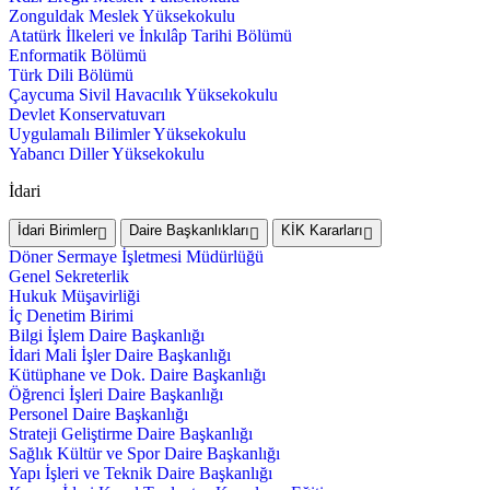
Zonguldak Meslek Yüksekokulu
Atatürk İlkeleri ve İnkılâp Tarihi Bölümü
Enformatik Bölümü
Türk Dili Bölümü
Çaycuma Sivil Havacılık Yüksekokulu
Devlet Konservatuvarı
Uygulamalı Bilimler Yüksekokulu
Yabancı Diller Yüksekokulu
İdari
İdari Birimler
Daire Başkanlıkları
KİK Kararları
Döner Sermaye İşletmesi Müdürlüğü
Genel Sekreterlik
Hukuk Müşavirliği
İç Denetim Birimi
Bilgi İşlem Daire Başkanlığı
İdari Mali İşler Daire Başkanlığı
Kütüphane ve Dok. Daire Başkanlığı
Öğrenci İşleri Daire Başkanlığı
Personel Daire Başkanlığı
Strateji Geliştirme Daire Başkanlığı
Sağlık Kültür ve Spor Daire Başkanlığı
Yapı İşleri ve Teknik Daire Başkanlığı