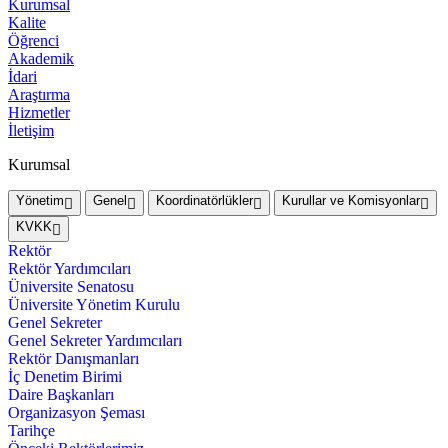
Kurumsal
Kalite
Öğrenci
Akademik
İdari
Araştırma
Hizmetler
İletişim
Kurumsal
Yönetim
Genel
Koordinatörlükler
Kurullar ve Komisyonlar
KVKK
Rektör
Rektör Yardımcıları
Üniversite Senatosu
Üniversite Yönetim Kurulu
Genel Sekreter
Genel Sekreter Yardımcıları
Rektör Danışmanları
İç Denetim Birimi
Daire Başkanları
Organizasyon Şeması
Tarihçe