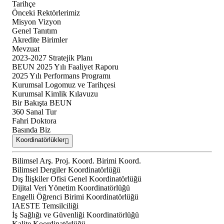
Tarihçe
Önceki Rektörlerimiz
Misyon Vizyon
Genel Tanıtım
Akredite Birimler
Mevzuat
2023-2027 Stratejik Planı
BEUN 2025 Yılı Faaliyet Raporu
2025 Yılı Performans Programı
Kurumsal Logomuz ve Tarihçesi
Kurumsal Kimlik Kılavuzu
Bir Bakışta BEUN
360 Sanal Tur
Fahri Doktora
Basında Biz
Koordinatörlükler
Bilimsel Arş. Proj. Koord. Birimi Koord.
Bilimsel Dergiler Koordinatörlüğü
Dış İlişkiler Ofisi Genel Koordinatörlüğü
Dijital Veri Yönetim Koordinatörlüğü
Engelli Öğrenci Birimi Koordinatörlüğü
IAESTE Temsilciliği
İş Sağlığı ve Güvenliği Koordinatörlüğü
Kalite Koordinatörlüğü