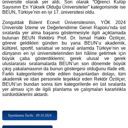
üniversite olarak yer aldı. Son olarak “Öğrenci Kulüp
Sayısının En Yüksek Olduğu Üniversiteler” kategorisinde ise
BEUN, Türkiye’nin en iyi 17. üniversitesi oldu.
Zonguldak Bülent Ecevit Üniversitesinin, YÖK 2024
Üniversite İzleme ve Değerlendirme Genel Raporu’nda üst
sıralarda yer alma başarısı göstermesiyle ilgili açıklamada
bulunan BEUN Rektörü Prof. Dr. İsmail Hakkı Özölçer,
göreve geldikleri günden bu yana BEUN’u akademik,
kültürel, sportif, sanatsal ve sosyal anlamda Türkiye’nin ve
dünyanın en iyi üniversitelerinden biri hâline getirmek için
büyük çaba gösterdiklerini; gerek ulusal ve gerek
uluslararası sıralamalarda BEUN’un son dönemde büyük
çıkış yakalamasının da bunun göstergesi olduğunu ifade etti.
Farklı kategorilerde elde edilen başarılardan dolayı, tüm
akademik ve idari personele teşekkür eden Rektör Özölçer,
BEUN’un bundan sonra tüm kategorilerde en üst sıralarda
yer alması için de ilgili planlama ve çalışmaları kararlılıkla
sürdürdüklerini aktardı.
Yayınlanma Tarihi : 09.10.2024