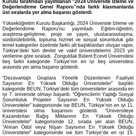
Kurulu tarafından yayımlanan “2024 Üniversite İzleme ve
Değerlendirme Genel Raporu”nda farklı klasmanlarda
üst sıralarda yer alma başarısı gösterdi.
Yükseköğretim Kurulu Başkanlığı, 2024 Üniversite İzleme ve
Değerlendirme Raporu’nu yayımladı. Eğitim-öğretim,
araştırma-geliştirme, proje ve yayın, uluslararasılaşma,
sürdürülebilirlik, topluma hizmet ve sosyal sorumluluk gibi
temel kategoriler özelinde farklı alt başlıklardan oluşan rapor,
Türkiye’deki tüm devlet ve vakıf üniversitelerini 2023 yılı
verilerine göre sıraladı. Zonguldak Bülent Ecevit Üniversitesi
beş farklı kategoride Türkiye’nin en iyi beş üniversitesi
arasında yer alma başarısı gösterdi.
“Dezavantajlı Gruplara Yönelik Düzenlenen Faaliyet
Sayısının En Yüksek Olduğu Üniversiteler” başlıklı
kategoride BEUN, Türkiye’deki tüm üniversiteler arasında en
iyi 7. üniversite olmayı başardı. “Öğrencilerin Yaptığı Sosyal
Sorumluluk Projeleri Sayısının En Yüksek Olduğu
Üniversiteler” kategorisinde ise BEUN, Türkiye’nin en iyi 11.
üniversitesi olma başarısını gösterdi. “Üniversiteye
Kazandırılan Bağış Miktarının En Yüksek Olduğu
Üniversiteler” kategorisinde 12. sırada yer alan BEUN,
“Alınan Ödül veya Nişan Sayısının En Yüksek Olduğu
Üniversiteler” kategorisinde ise tüm Türkiye’de en iyi 15.