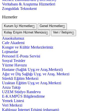
Veritabanı & Araştırma Hizmetleri
Zonguldak Teknokent
Hizmetler
Kurum İçi Hizmetler
Genel Hizmetler
Kolay Erişim Hizmet Menüsü
Veri / İletişim
Anaokulumuz
Cafe Akademi
Kongre ve Kültür Merkezlerimiz
Lojmanlar
Personel E-Posta Servisi
Sosyal Tesisler
Yüzme Havuzu
Hastane (Sağlık Uyg.ve Araş.Merkezi)
Ağız ve Diş Sağlığı Uyg. ve Araş. Merkezi
Sürekli Eğitim Merkezi
Uzaktan Eğitim Uyg.ve Araş.Merkezi
Arıza Takip
UZEM Stüdyo Randevu
E-KAMPÜS Bilgilendirme
Yemek Listesi
Veri Merkezi
Kablosuz İnternet Erişimi (eduroam)