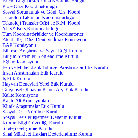
Patent Bilgi Destek Ofisi Koordinatörlüğü
Proje Ofisi Koordinatörlüğü
Sosyal Sorumluluk ve Gönl. Çlş. Koord.
Teknoloji Takımları Koordinatörlüğü
Teknoloji Transfer Ofisi ve K.M. Koord.
YLSY Burs Koordinatörlüğü
Tüm Koordinatörlükler ve Koordinatörler
Akad. Teş. Düz. Dent. ve İtiraz Komisyonu
BAP Komisyonu
Bilimsel Araştırma ve Yayın Etiği Kurulu
Bilişim Sistemleri Yönlendirme Kurulu
Eğitim Komisyonu
Fen ve Mühendislik Bilimsel Araştırmalar Etik Kurulu
İnsan Araştırmaları Etik Kurulu
İş Etik Kurulu
Hayvan Deneyleri Yerel Etik Kurulu
Girişimsel Olmayan Klinik Arş. Etik Kurulu
Kalite Komisyonu
Kalite Alt Komisyonları
Klinik Araştırmalar Etik Kurulu
Sosyal Tesis Yürütme Kurulu
Sosyal Tesisler İşletmesi Denetim Kurulu
Kurum Bilgi Güvenliği Kurulu
Strateji Geliştirme Kurulu
Sınai Mülkiyet Hakları Değerlendirme Kurulu