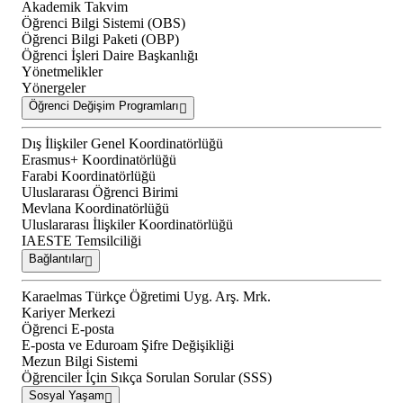
Akademik Takvim
Öğrenci Bilgi Sistemi (OBS)
Öğrenci Bilgi Paketi (OBP)
Öğrenci İşleri Daire Başkanlığı
Yönetmelikler
Yönergeler
Öğrenci Değişim Programları
Dış İlişkiler Genel Koordinatörlüğü
Erasmus+ Koordinatörlüğü
Farabi Koordinatörlüğü
Uluslararası Öğrenci Birimi
Mevlana Koordinatörlüğü
Uluslararası İlişkiler Koordinatörlüğü
IAESTE Temsilciliği
Bağlantılar
Karaelmas Türkçe Öğretimi Uyg. Arş. Mrk.
Kariyer Merkezi
Öğrenci E-posta
E-posta ve Eduroam Şifre Değişikliği
Mezun Bilgi Sistemi
Öğrenciler İçin Sıkça Sorulan Sorular (SSS)
Sosyal Yaşam