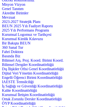
Önceki Rektörlerimiz
Misyon Vizyon
Genel Tanıtım
Akredite Birimler
Mevzuat
2023-2027 Stratejik Planı
BEUN 2025 Yılı Faaliyet Raporu
2025 Yılı Performans Programı
Kurumsal Logomuz ve Tarihçesi
Kurumsal Kimlik Kılavuzu
Bir Bakışta BEUN
360 Sanal Tur
Fahri Doktora
Basında Biz
Bilimsel Arş. Proj. Koord. Birimi Koord.
Bilimsel Dergiler Koordinatörlüğü
Dış İlişkiler Ofisi Genel Koordinatörlüğü
Dijital Veri Yönetim Koordinatörlüğü
Engelli Öğrenci Birimi Koordinatörlüğü
IAESTE Temsilciliği
İş Sağlığı ve Güvenliği Koordinatörlüğü
Kalite Koordinatörlüğü
Kurumsal İletişim Koordinatörlüğü
Ortak Zorunlu Dersler Koordinatörlüğü
ÖYP Koordinatörlüğü