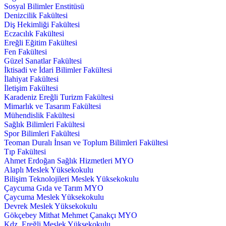
Sosyal Bilimler Enstitüsü
Denizcilik Fakültesi
Diş Hekimliği Fakültesi
Eczacılık Fakültesi
Ereğli Eğitim Fakültesi
Fen Fakültesi
Güzel Sanatlar Fakültesi
İktisadi ve İdari Bilimler Fakültesi
İlahiyat Fakültesi
İletişim Fakültesi
Karadeniz Ereğli Turizm Fakültesi
Mimarlık ve Tasarım Fakültesi
Mühendislik Fakültesi
Sağlık Bilimleri Fakültesi
Spor Bilimleri Fakültesi
Teoman Duralı İnsan ve Toplum Bilimleri Fakültesi
Tıp Fakültesi
Ahmet Erdoğan Sağlık Hizmetleri MYO
Alaplı Meslek Yüksekokulu
Bilişim Teknolojileri Meslek Yüksekokulu
Çaycuma Gıda ve Tarım MYO
Çaycuma Meslek Yüksekokulu
Devrek Meslek Yüksekokulu
Gökçebey Mithat Mehmet Çanakçı MYO
Kdz. Ereğli Meslek Yüksekokulu