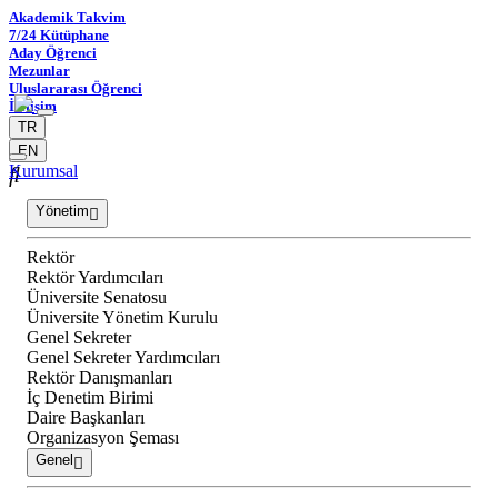
Akademik Takvim
7/24 Kütüphane
Aday Öğrenci
Mezunlar
Uluslararası Öğrenci
İletişim
TR
EN
Kurumsal
Yönetim
Rektör
Rektör Yardımcıları
Üniversite Senatosu
Üniversite Yönetim Kurulu
Genel Sekreter
Genel Sekreter Yardımcıları
Rektör Danışmanları
İç Denetim Birimi
Daire Başkanları
Organizasyon Şeması
Genel