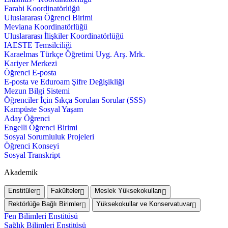
Farabi Koordinatörlüğü
Uluslararası Öğrenci Birimi
Mevlana Koordinatörlüğü
Uluslararası İlişkiler Koordinatörlüğü
IAESTE Temsilciliği
Karaelmas Türkçe Öğretimi Uyg. Arş. Mrk.
Kariyer Merkezi
Öğrenci E-posta
E-posta ve Eduroam Şifre Değişikliği
Mezun Bilgi Sistemi
Öğrenciler İçin Sıkça Sorulan Sorular (SSS)
Kampüste Sosyal Yaşam
Aday Öğrenci
Engelli Öğrenci Birimi
Sosyal Sorumluluk Projeleri
Öğrenci Konseyi
Sosyal Transkript
Akademik
Enstitüler
Fakülteler
Meslek Yüksekokulları
Rektörlüğe Bağlı Birimler
Yüksekokullar ve Konservatuvar
Fen Bilimleri Enstitüsü
Sağlık Bilimleri Enstitüsü