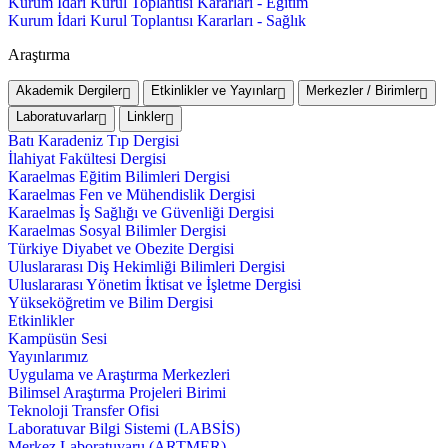
Kurum İdari Kurul Toplantısı Kararları - Eğitim
Kurum İdari Kurul Toplantısı Kararları - Sağlık
Araştırma
Akademik Dergiler
Etkinlikler ve Yayınlar
Merkezler / Birimler
Laboratuvarlar
Linkler
Batı Karadeniz Tıp Dergisi
İlahiyat Fakültesi Dergisi
Karaelmas Eğitim Bilimleri Dergisi
Karaelmas Fen ve Mühendislik Dergisi
Karaelmas İş Sağlığı ve Güvenliği Dergisi
Karaelmas Sosyal Bilimler Dergisi
Türkiye Diyabet ve Obezite Dergisi
Uluslararası Diş Hekimliği Bilimleri Dergisi
Uluslararası Yönetim İktisat ve İşletme Dergisi
Yükseköğretim ve Bilim Dergisi
Etkinlikler
Kampüsün Sesi
Yayınlarımız
Uygulama ve Araştırma Merkezleri
Bilimsel Araştırma Projeleri Birimi
Teknoloji Transfer Ofisi
Laboratuvar Bilgi Sistemi (LABSİS)
Merkez Laboratuvaru (ARTMER)