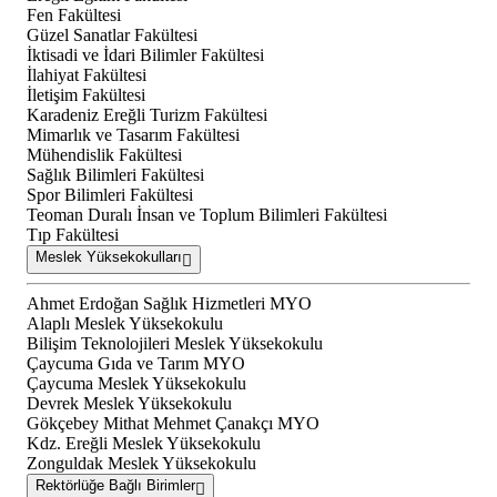
Fen Fakültesi
Güzel Sanatlar Fakültesi
İktisadi ve İdari Bilimler Fakültesi
İlahiyat Fakültesi
İletişim Fakültesi
Karadeniz Ereğli Turizm Fakültesi
Mimarlık ve Tasarım Fakültesi
Mühendislik Fakültesi
Sağlık Bilimleri Fakültesi
Spor Bilimleri Fakültesi
Teoman Duralı İnsan ve Toplum Bilimleri Fakültesi
Tıp Fakültesi
Meslek Yüksekokulları
Ahmet Erdoğan Sağlık Hizmetleri MYO
Alaplı Meslek Yüksekokulu
Bilişim Teknolojileri Meslek Yüksekokulu
Çaycuma Gıda ve Tarım MYO
Çaycuma Meslek Yüksekokulu
Devrek Meslek Yüksekokulu
Gökçebey Mithat Mehmet Çanakçı MYO
Kdz. Ereğli Meslek Yüksekokulu
Zonguldak Meslek Yüksekokulu
Rektörlüğe Bağlı Birimler