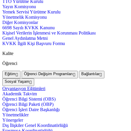
TTO Yürütme Kurulu
Yayın Komisyonu
Yemek Servisi Yürütme Kurulu
Yönetmelik Komisyonu
Diğer Komisyonlar
6698 Sayılı KVKK Kanunu
Kişisel Verilerin İşlenmesi ve Korunması Politikası
Genel Aydınlatma Metni
KVKK İlgili Kişi Başvuru Formu
Kalite
Öğrenci
Eğitim
Öğrenci Değişim Programları
Bağlantılar
Sosyal Yaşam
Oryantasyon Eğitimleri
Akademik Takvim
Öğrenci Bilgi Sistemi (OBS)
Öğrenci Bilgi Paketi (OBP)
Öğrenci İşleri Daire Başkanlığı
Yönetmelikler
Yönergeler
Dış İlişkiler Genel Koordinatörlüğü
Erasmus+ Koordinatörlüğü