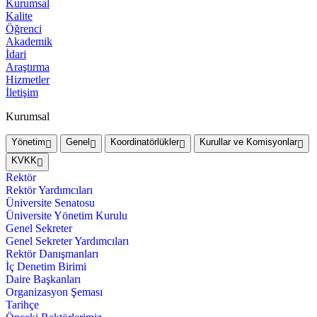
Kurumsal
Kalite
Öğrenci
Akademik
İdari
Araştırma
Hizmetler
İletişim
Kurumsal
Yönetim
Genel
Koordinatörlükler
Kurullar ve Komisyonlar
KVKK
Rektör
Rektör Yardımcıları
Üniversite Senatosu
Üniversite Yönetim Kurulu
Genel Sekreter
Genel Sekreter Yardımcıları
Rektör Danışmanları
İç Denetim Birimi
Daire Başkanları
Organizasyon Şeması
Tarihçe