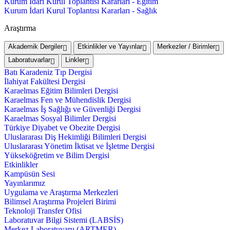
Kurum İdari Kurul Toplantısı Kararları - Eğitim
Kurum İdari Kurul Toplantısı Kararları - Sağlık
Araştırma
Akademik Dergiler
Etkinlikler ve Yayınlar
Merkezler / Birimler
Laboratuvarlar
Linkler
Batı Karadeniz Tıp Dergisi
İlahiyat Fakültesi Dergisi
Karaelmas Eğitim Bilimleri Dergisi
Karaelmas Fen ve Mühendislik Dergisi
Karaelmas İş Sağlığı ve Güvenliği Dergisi
Karaelmas Sosyal Bilimler Dergisi
Türkiye Diyabet ve Obezite Dergisi
Uluslararası Diş Hekimliği Bilimleri Dergisi
Uluslararası Yönetim İktisat ve İşletme Dergisi
Yükseköğretim ve Bilim Dergisi
Etkinlikler
Kampüsün Sesi
Yayınlarımız
Uygulama ve Araştırma Merkezleri
Bilimsel Araştırma Projeleri Birimi
Teknoloji Transfer Ofisi
Laboratuvar Bilgi Sistemi (LABSİS)
Merkez Laboratuvaru (ARTMER)