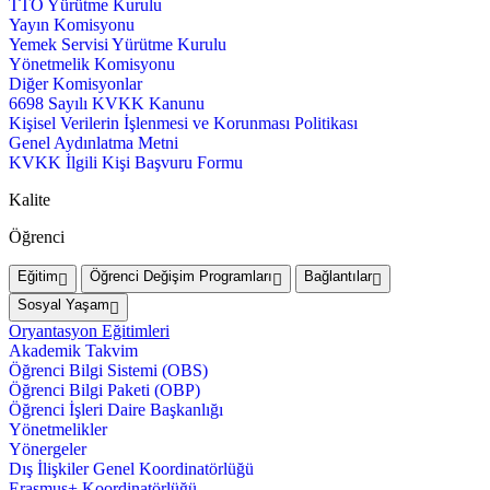
TTO Yürütme Kurulu
Yayın Komisyonu
Yemek Servisi Yürütme Kurulu
Yönetmelik Komisyonu
Diğer Komisyonlar
6698 Sayılı KVKK Kanunu
Kişisel Verilerin İşlenmesi ve Korunması Politikası
Genel Aydınlatma Metni
KVKK İlgili Kişi Başvuru Formu
Kalite
Öğrenci
Eğitim
Öğrenci Değişim Programları
Bağlantılar
Sosyal Yaşam
Oryantasyon Eğitimleri
Akademik Takvim
Öğrenci Bilgi Sistemi (OBS)
Öğrenci Bilgi Paketi (OBP)
Öğrenci İşleri Daire Başkanlığı
Yönetmelikler
Yönergeler
Dış İlişkiler Genel Koordinatörlüğü
Erasmus+ Koordinatörlüğü