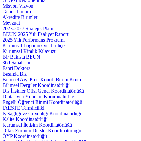
Önceki Rektörlerimiz
Misyon Vizyon
Genel Tanıtım
Akredite Birimler
Mevzuat
2023-2027 Stratejik Planı
BEUN 2025 Yılı Faaliyet Raporu
2025 Yılı Performans Programı
Kurumsal Logomuz ve Tarihçesi
Kurumsal Kimlik Kılavuzu
Bir Bakışta BEUN
360 Sanal Tur
Fahri Doktora
Basında Biz
Bilimsel Arş. Proj. Koord. Birimi Koord.
Bilimsel Dergiler Koordinatörlüğü
Dış İlişkiler Ofisi Genel Koordinatörlüğü
Dijital Veri Yönetim Koordinatörlüğü
Engelli Öğrenci Birimi Koordinatörlüğü
IAESTE Temsilciliği
İş Sağlığı ve Güvenliği Koordinatörlüğü
Kalite Koordinatörlüğü
Kurumsal İletişim Koordinatörlüğü
Ortak Zorunlu Dersler Koordinatörlüğü
ÖYP Koordinatörlüğü