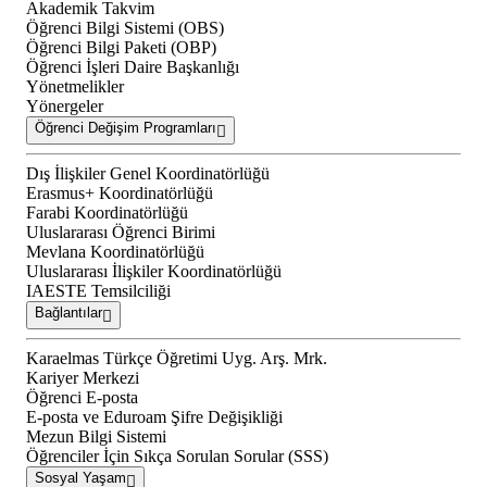
Akademik Takvim
Öğrenci Bilgi Sistemi (OBS)
Öğrenci Bilgi Paketi (OBP)
Öğrenci İşleri Daire Başkanlığı
Yönetmelikler
Yönergeler
Öğrenci Değişim Programları
Dış İlişkiler Genel Koordinatörlüğü
Erasmus+ Koordinatörlüğü
Farabi Koordinatörlüğü
Uluslararası Öğrenci Birimi
Mevlana Koordinatörlüğü
Uluslararası İlişkiler Koordinatörlüğü
IAESTE Temsilciliği
Bağlantılar
Karaelmas Türkçe Öğretimi Uyg. Arş. Mrk.
Kariyer Merkezi
Öğrenci E-posta
E-posta ve Eduroam Şifre Değişikliği
Mezun Bilgi Sistemi
Öğrenciler İçin Sıkça Sorulan Sorular (SSS)
Sosyal Yaşam