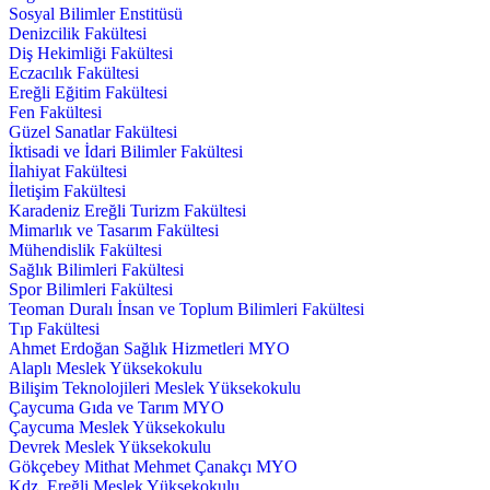
Sosyal Bilimler Enstitüsü
Denizcilik Fakültesi
Diş Hekimliği Fakültesi
Eczacılık Fakültesi
Ereğli Eğitim Fakültesi
Fen Fakültesi
Güzel Sanatlar Fakültesi
İktisadi ve İdari Bilimler Fakültesi
İlahiyat Fakültesi
İletişim Fakültesi
Karadeniz Ereğli Turizm Fakültesi
Mimarlık ve Tasarım Fakültesi
Mühendislik Fakültesi
Sağlık Bilimleri Fakültesi
Spor Bilimleri Fakültesi
Teoman Duralı İnsan ve Toplum Bilimleri Fakültesi
Tıp Fakültesi
Ahmet Erdoğan Sağlık Hizmetleri MYO
Alaplı Meslek Yüksekokulu
Bilişim Teknolojileri Meslek Yüksekokulu
Çaycuma Gıda ve Tarım MYO
Çaycuma Meslek Yüksekokulu
Devrek Meslek Yüksekokulu
Gökçebey Mithat Mehmet Çanakçı MYO
Kdz. Ereğli Meslek Yüksekokulu