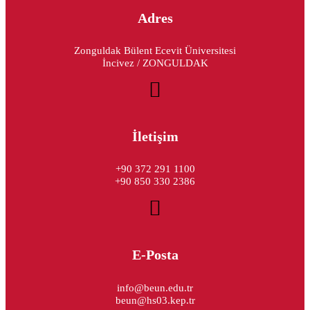
Adres
Zonguldak Bülent Ecevit Üniversitesi
İncivez / ZONGULDAK
İletişim
+90 372 291 1100
+90 850 330 2386
E-Posta
info@beun.edu.tr
beun@hs03.kep.tr