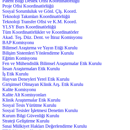
Patent Bilgi Destek Ofisi Koordinatörlüğü
Proje Ofisi Koordinatörlüğü
Sosyal Sorumluluk ve Gönl. Çlş. Koord.
Teknoloji Takımları Koordinatörlüğü
Teknoloji Transfer Ofisi ve K.M. Koord.
YLSY Burs Koordinatörlüğü
Tüm Koordinatörlükler ve Koordinatörler
Akad. Teş. Düz. Dent. ve İtiraz Komisyonu
BAP Komisyonu
Bilimsel Araştırma ve Yayın Etiği Kurulu
Bilişim Sistemleri Yönlendirme Kurulu
Eğitim Komisyonu
Fen ve Mühendislik Bilimsel Araştırmalar Etik Kurulu
İnsan Araştırmaları Etik Kurulu
İş Etik Kurulu
Hayvan Deneyleri Yerel Etik Kurulu
Girişimsel Olmayan Klinik Arş. Etik Kurulu
Kalite Komisyonu
Kalite Alt Komisyonları
Klinik Araştırmalar Etik Kurulu
Sosyal Tesis Yürütme Kurulu
Sosyal Tesisler İşletmesi Denetim Kurulu
Kurum Bilgi Güvenliği Kurulu
Strateji Geliştirme Kurulu
Sınai Mülkiyet Hakları Değerlendirme Kurulu