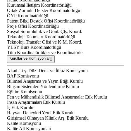
Kurumsal İletişim Koordinatörlüğü
Ortak Zorunlu Dersler Koordinatörlüğü
ÖYP Koordinatörlüğü
Patent Bilgi Destek Ofisi Koordinatörlüğü
Proje Ofisi Koordinatörlüğü
Sosyal Sorumluluk ve Gönl. Çlş. Koord.
Teknoloji Takımları Koordinatörlüğü
Teknoloji Transfer Ofisi ve K.M. Koord.
YLSY Burs Koordinatörlüğü
Tüm Koordinatörlükler ve Koordinatörler
Kurullar ve Komisyonlar
Akad. Teş. Düz. Dent. ve İtiraz Komisyonu
BAP Komisyonu
Bilimsel Araştırma ve Yayın Etiği Kurulu
Bilişim Sistemleri Yönlendirme Kurulu
Eğitim Komisyonu
Fen ve Mühendislik Bilimsel Araştırmalar Etik Kurulu
İnsan Araştırmaları Etik Kurulu
İş Etik Kurulu
Hayvan Deneyleri Yerel Etik Kurulu
Girişimsel Olmayan Klinik Arş. Etik Kurulu
Kalite Komisyonu
Kalite Alt Komisyonları