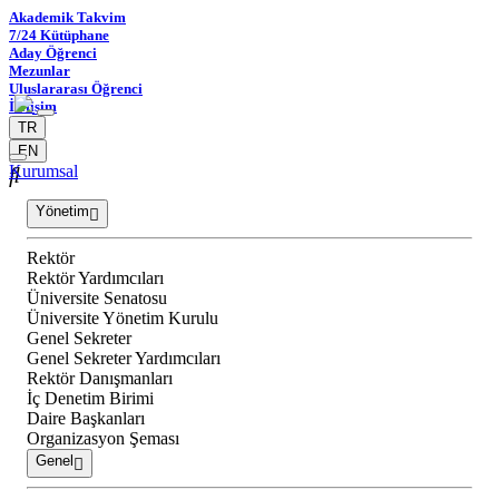
Akademik Takvim
7/24 Kütüphane
Aday Öğrenci
Mezunlar
Uluslararası Öğrenci
İletişim
TR
EN
Kurumsal
Yönetim
Rektör
Rektör Yardımcıları
Üniversite Senatosu
Üniversite Yönetim Kurulu
Genel Sekreter
Genel Sekreter Yardımcıları
Rektör Danışmanları
İç Denetim Birimi
Daire Başkanları
Organizasyon Şeması
Genel