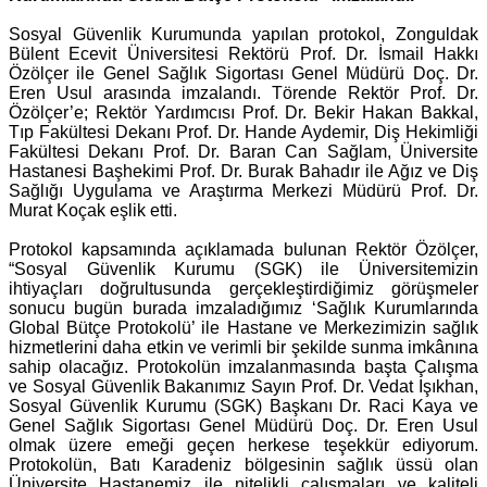
Sosyal Güvenlik Kurumunda yapılan protokol, Zonguldak
Bülent Ecevit Üniversitesi Rektörü Prof. Dr. İsmail Hakkı
Özölçer ile Genel Sağlık Sigortası Genel Müdürü Doç. Dr.
Eren Usul arasında imzalandı. Törende Rektör Prof. Dr.
Özölçer’e; Rektör Yardımcısı Prof. Dr. Bekir Hakan Bakkal,
Tıp Fakültesi Dekanı Prof. Dr. Hande Aydemir, Diş Hekimliği
Fakültesi Dekanı Prof. Dr. Baran Can Sağlam, Üniversite
Hastanesi Başhekimi Prof. Dr. Burak Bahadır ile Ağız ve Diş
Sağlığı Uygulama ve Araştırma Merkezi Müdürü Prof. Dr.
Murat Koçak eşlik etti.
Protokol kapsamında açıklamada bulunan Rektör Özölçer,
“Sosyal Güvenlik Kurumu (SGK) ile Üniversitemizin
ihtiyaçları doğrultusunda gerçekleştirdiğimiz görüşmeler
sonucu bugün burada imzaladığımız ‘Sağlık Kurumlarında
Global Bütçe Protokolü’ ile Hastane ve Merkezimizin sağlık
hizmetlerini daha etkin ve verimli bir şekilde sunma imkânına
sahip olacağız. Protokolün imzalanmasında başta Çalışma
ve Sosyal Güvenlik Bakanımız Sayın Prof. Dr. Vedat Işıkhan,
Sosyal Güvenlik Kurumu (SGK) Başkanı Dr. Raci Kaya ve
Genel Sağlık Sigortası Genel Müdürü Doç. Dr. Eren Usul
olmak üzere emeği geçen herkese teşekkür ediyorum.
Protokolün, Batı Karadeniz bölgesinin sağlık üssü olan
Üniversite Hastanemiz ile nitelikli çalışmaları ve kaliteli