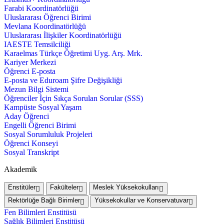
Farabi Koordinatörlüğü
Uluslararası Öğrenci Birimi
Mevlana Koordinatörlüğü
Uluslararası İlişkiler Koordinatörlüğü
IAESTE Temsilciliği
Karaelmas Türkçe Öğretimi Uyg. Arş. Mrk.
Kariyer Merkezi
Öğrenci E-posta
E-posta ve Eduroam Şifre Değişikliği
Mezun Bilgi Sistemi
Öğrenciler İçin Sıkça Sorulan Sorular (SSS)
Kampüste Sosyal Yaşam
Aday Öğrenci
Engelli Öğrenci Birimi
Sosyal Sorumluluk Projeleri
Öğrenci Konseyi
Sosyal Transkript
Akademik
Enstitüler
Fakülteler
Meslek Yüksekokulları
Rektörlüğe Bağlı Birimler
Yüksekokullar ve Konservatuvar
Fen Bilimleri Enstitüsü
Sağlık Bilimleri Enstitüsü