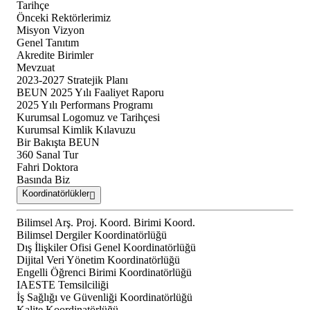
Tarihçe
Önceki Rektörlerimiz
Misyon Vizyon
Genel Tanıtım
Akredite Birimler
Mevzuat
2023-2027 Stratejik Planı
BEUN 2025 Yılı Faaliyet Raporu
2025 Yılı Performans Programı
Kurumsal Logomuz ve Tarihçesi
Kurumsal Kimlik Kılavuzu
Bir Bakışta BEUN
360 Sanal Tur
Fahri Doktora
Basında Biz
Koordinatörlükler
Bilimsel Arş. Proj. Koord. Birimi Koord.
Bilimsel Dergiler Koordinatörlüğü
Dış İlişkiler Ofisi Genel Koordinatörlüğü
Dijital Veri Yönetim Koordinatörlüğü
Engelli Öğrenci Birimi Koordinatörlüğü
IAESTE Temsilciliği
İş Sağlığı ve Güvenliği Koordinatörlüğü
Kalite Koordinatörlüğü