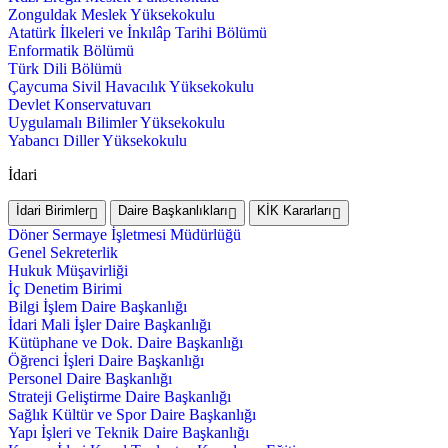
Zonguldak Meslek Yüksekokulu
Atatürk İlkeleri ve İnkılâp Tarihi Bölümü
Enformatik Bölümü
Türk Dili Bölümü
Çaycuma Sivil Havacılık Yüksekokulu
Devlet Konservatuvarı
Uygulamalı Bilimler Yüksekokulu
Yabancı Diller Yüksekokulu
İdari
İdari Birimler
Daire Başkanlıkları
KİK Kararları
Döner Sermaye İşletmesi Müdürlüğü
Genel Sekreterlik
Hukuk Müşavirliği
İç Denetim Birimi
Bilgi İşlem Daire Başkanlığı
İdari Mali İşler Daire Başkanlığı
Kütüphane ve Dok. Daire Başkanlığı
Öğrenci İşleri Daire Başkanlığı
Personel Daire Başkanlığı
Strateji Geliştirme Daire Başkanlığı
Sağlık Kültür ve Spor Daire Başkanlığı
Yapı İşleri ve Teknik Daire Başkanlığı