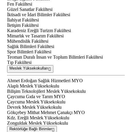
Fen Fakültesi
Güzel Sanatlar Fakültesi
İktisadi ve İdari Bilimler Fakültesi
İlahiyat Fakültesi
İletişim Fakültesi
Karadeniz Ereğli Turizm Fakültesi
Mimarlık ve Tasarım Fakültesi
Mühendislik Fakültesi
Sağlık Bilimleri Fakültesi
Spor Bilimleri Fakültesi
Teoman Duralı İnsan ve Toplum Bilimleri Fakültesi
Tıp Fakültesi
Meslek Yüksekokulları
Ahmet Erdoğan Sağlık Hizmetleri MYO
Alaplı Meslek Yüksekokulu
Bilişim Teknolojileri Meslek Yüksekokulu
Çaycuma Gıda ve Tarım MYO
Çaycuma Meslek Yüksekokulu
Devrek Meslek Yüksekokulu
Gökçebey Mithat Mehmet Çanakçı MYO
Kdz. Ereğli Meslek Yüksekokulu
Zonguldak Meslek Yüksekokulu
Rektörlüğe Bağlı Birimler