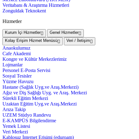
Veritabanı & Araştırma Hizmetleri
Zonguldak Teknokent
Hizmetler
Kurum İçi Hizmetler
Genel Hizmetler
Kolay Erişim Hizmet Menüsü
Veri / İletişim
Anaokulumuz
Cafe Akademi
Kongre ve Kültür Merkezlerimiz
Lojmanlar
Personel E-Posta Servisi
Sosyal Tesisler
Yüzme Havuzu
Hastane (Sağlık Uyg.ve Araş.Merkezi)
Ağız ve Diş Sağlığı Uyg. ve Araş. Merkezi
Sürekli Eğitim Merkezi
Uzaktan Eğitim Uyg.ve Araş.Merkezi
Arıza Takip
UZEM Stüdyo Randevu
E-KAMPÜS Bilgilendirme
Yemek Listesi
Veri Merkezi
Kablosuz İnternet Erişimi (eduroam)