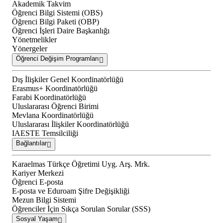
Akademik Takvim
Öğrenci Bilgi Sistemi (OBS)
Öğrenci Bilgi Paketi (OBP)
Öğrenci İşleri Daire Başkanlığı
Yönetmelikler
Yönergeler
Öğrenci Değişim Programları
Dış İlişkiler Genel Koordinatörlüğü
Erasmus+ Koordinatörlüğü
Farabi Koordinatörlüğü
Uluslararası Öğrenci Birimi
Mevlana Koordinatörlüğü
Uluslararası İlişkiler Koordinatörlüğü
IAESTE Temsilciliği
Bağlantılar
Karaelmas Türkçe Öğretimi Uyg. Arş. Mrk.
Kariyer Merkezi
Öğrenci E-posta
E-posta ve Eduroam Şifre Değişikliği
Mezun Bilgi Sistemi
Öğrenciler İçin Sıkça Sorulan Sorular (SSS)
Sosyal Yaşam