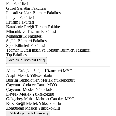
Fen Fakültesi
Güzel Sanatlar Fakültesi
İktisadi ve İdari Bilimler Fakültesi
İlahiyat Fakültesi
İletişim Fakültesi
Karadeniz Ereğli Turizm Fakültesi
Mimarlık ve Tasarım Fakültesi
Mühendislik Fakültesi
Sağlık Bilimleri Fakültesi
Spor Bilimleri Fakültesi
Teoman Duralı İnsan ve Toplum Bilimleri Fakültesi
Tıp Fakültesi
Meslek Yüksekokulları
Ahmet Erdoğan Sağlık Hizmetleri MYO
Alaplı Meslek Yüksekokulu
Bilişim Teknolojileri Meslek Yüksekokulu
Çaycuma Gıda ve Tarım MYO
Çaycuma Meslek Yüksekokulu
Devrek Meslek Yüksekokulu
Gökçebey Mithat Mehmet Çanakçı MYO
Kdz. Ereğli Meslek Yüksekokulu
Zonguldak Meslek Yüksekokulu
Rektörlüğe Bağlı Birimler