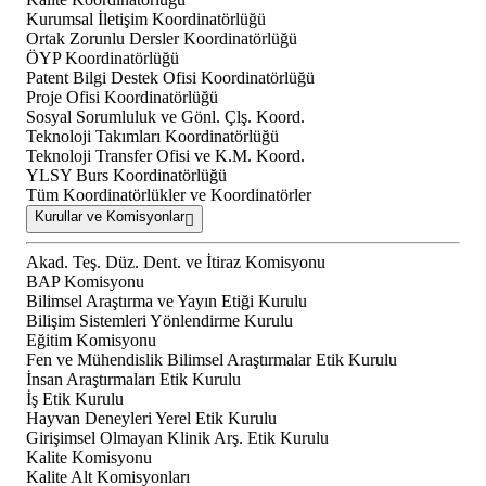
Kurumsal İletişim Koordinatörlüğü
Ortak Zorunlu Dersler Koordinatörlüğü
ÖYP Koordinatörlüğü
Patent Bilgi Destek Ofisi Koordinatörlüğü
Proje Ofisi Koordinatörlüğü
Sosyal Sorumluluk ve Gönl. Çlş. Koord.
Teknoloji Takımları Koordinatörlüğü
Teknoloji Transfer Ofisi ve K.M. Koord.
YLSY Burs Koordinatörlüğü
Tüm Koordinatörlükler ve Koordinatörler
Kurullar ve Komisyonlar
Akad. Teş. Düz. Dent. ve İtiraz Komisyonu
BAP Komisyonu
Bilimsel Araştırma ve Yayın Etiği Kurulu
Bilişim Sistemleri Yönlendirme Kurulu
Eğitim Komisyonu
Fen ve Mühendislik Bilimsel Araştırmalar Etik Kurulu
İnsan Araştırmaları Etik Kurulu
İş Etik Kurulu
Hayvan Deneyleri Yerel Etik Kurulu
Girişimsel Olmayan Klinik Arş. Etik Kurulu
Kalite Komisyonu
Kalite Alt Komisyonları