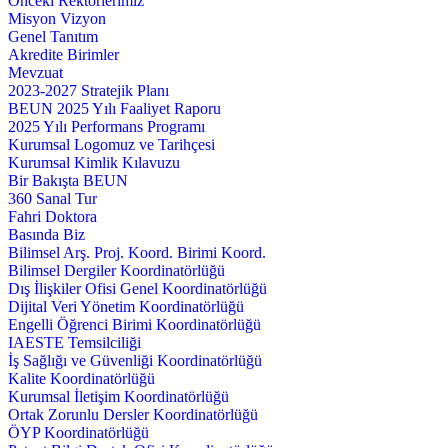
Önceki Rektörlerimiz
Misyon Vizyon
Genel Tanıtım
Akredite Birimler
Mevzuat
2023-2027 Stratejik Planı
BEUN 2025 Yılı Faaliyet Raporu
2025 Yılı Performans Programı
Kurumsal Logomuz ve Tarihçesi
Kurumsal Kimlik Kılavuzu
Bir Bakışta BEUN
360 Sanal Tur
Fahri Doktora
Basında Biz
Bilimsel Arş. Proj. Koord. Birimi Koord.
Bilimsel Dergiler Koordinatörlüğü
Dış İlişkiler Ofisi Genel Koordinatörlüğü
Dijital Veri Yönetim Koordinatörlüğü
Engelli Öğrenci Birimi Koordinatörlüğü
IAESTE Temsilciliği
İş Sağlığı ve Güvenliği Koordinatörlüğü
Kalite Koordinatörlüğü
Kurumsal İletişim Koordinatörlüğü
Ortak Zorunlu Dersler Koordinatörlüğü
ÖYP Koordinatörlüğü