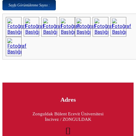
Sayfa Görüntülenme Sayısı :
Adres
Zonguldak Bülent Ecevit Üniversitesi
İncivez / ZONGULDAK