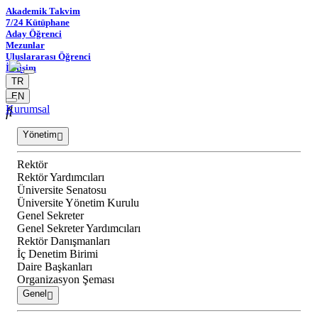
Akademik Takvim
7/24 Kütüphane
Aday Öğrenci
Mezunlar
Uluslararası Öğrenci
İletişim
TR
EN
Kurumsal
Yönetim
Rektör
Rektör Yardımcıları
Üniversite Senatosu
Üniversite Yönetim Kurulu
Genel Sekreter
Genel Sekreter Yardımcıları
Rektör Danışmanları
İç Denetim Birimi
Daire Başkanları
Organizasyon Şeması
Genel