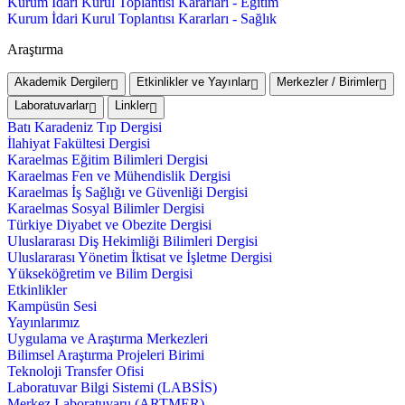
Kurum İdari Kurul Toplantısı Kararları - Eğitim
Kurum İdari Kurul Toplantısı Kararları - Sağlık
Araştırma
Akademik Dergiler
Etkinlikler ve Yayınlar
Merkezler / Birimler
Laboratuvarlar
Linkler
Batı Karadeniz Tıp Dergisi
İlahiyat Fakültesi Dergisi
Karaelmas Eğitim Bilimleri Dergisi
Karaelmas Fen ve Mühendislik Dergisi
Karaelmas İş Sağlığı ve Güvenliği Dergisi
Karaelmas Sosyal Bilimler Dergisi
Türkiye Diyabet ve Obezite Dergisi
Uluslararası Diş Hekimliği Bilimleri Dergisi
Uluslararası Yönetim İktisat ve İşletme Dergisi
Yükseköğretim ve Bilim Dergisi
Etkinlikler
Kampüsün Sesi
Yayınlarımız
Uygulama ve Araştırma Merkezleri
Bilimsel Araştırma Projeleri Birimi
Teknoloji Transfer Ofisi
Laboratuvar Bilgi Sistemi (LABSİS)
Merkez Laboratuvaru (ARTMER)