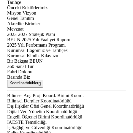
Tarihçe
Önceki Rektörlerimiz
Misyon Vizyon
Genel Tanıtım
Akredite Birimler
Mevzuat
2023-2027 Stratejik Planı
BEUN 2025 Yılı Faaliyet Raporu
2025 Yılı Performans Programı
Kurumsal Logomuz ve Tarihçesi
Kurumsal Kimlik Kılavuzu
Bir Bakışta BEUN
360 Sanal Tur
Fahri Doktora
Basında Biz
Koordinatörlükler
Bilimsel Arş. Proj. Koord. Birimi Koord.
Bilimsel Dergiler Koordinatörlüğü
Dış İlişkiler Ofisi Genel Koordinatörlüğü
Dijital Veri Yönetim Koordinatörlüğü
Engelli Öğrenci Birimi Koordinatörlüğü
IAESTE Temsilciliği
İş Sağlığı ve Güvenliği Koordinatörlüğü
Kalite Koordinatörlüğü