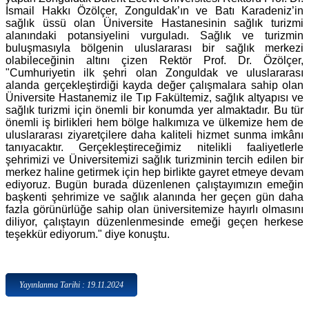
İsmail Hakkı Özölçer, Zonguldak’ın ve Batı Karadeniz’in
sağlık üssü olan Üniversite Hastanesinin sağlık turizmi
alanındaki potansiyelini vurguladı. Sağlık ve turizmin
buluşmasıyla bölgenin uluslararası bir sağlık merkezi
olabileceğinin altını çizen Rektör Prof. Dr. Özölçer,
"Cumhuriyetin ilk şehri olan Zonguldak ve uluslararası
alanda gerçekleştirdiği kayda değer çalışmalara sahip olan
Üniversite Hastanemiz ile Tıp Fakültemiz, sağlık altyapısı ve
sağlık turizmi için önemli bir konumda yer almaktadır. Bu tür
önemli iş birlikleri hem bölge halkımıza ve ülkemize hem de
uluslararası ziyaretçilere daha kaliteli hizmet sunma imkânı
tanıyacaktır. Gerçekleştireceğimiz nitelikli faaliyetlerle
şehrimizi ve Üniversitemizi sağlık turizminin tercih edilen bir
merkez haline getirmek için hep birlikte gayret etmeye devam
ediyoruz. Bugün burada düzenlenen çalıştayımızın emeğin
başkenti şehrimize ve sağlık alanında her geçen gün daha
fazla görünürlüğe sahip olan üniversitemize hayırlı olmasını
diliyor, çalıştayın düzenlenmesinde emeği geçen herkese
teşekkür ediyorum." diye konuştu.
Yayınlanma Tarihi : 19.11.2024