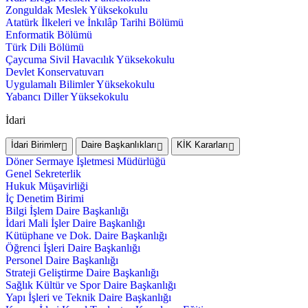
Zonguldak Meslek Yüksekokulu
Atatürk İlkeleri ve İnkılâp Tarihi Bölümü
Enformatik Bölümü
Türk Dili Bölümü
Çaycuma Sivil Havacılık Yüksekokulu
Devlet Konservatuvarı
Uygulamalı Bilimler Yüksekokulu
Yabancı Diller Yüksekokulu
İdari
İdari Birimler
Daire Başkanlıkları
KİK Kararları
Döner Sermaye İşletmesi Müdürlüğü
Genel Sekreterlik
Hukuk Müşavirliği
İç Denetim Birimi
Bilgi İşlem Daire Başkanlığı
İdari Mali İşler Daire Başkanlığı
Kütüphane ve Dok. Daire Başkanlığı
Öğrenci İşleri Daire Başkanlığı
Personel Daire Başkanlığı
Strateji Geliştirme Daire Başkanlığı
Sağlık Kültür ve Spor Daire Başkanlığı
Yapı İşleri ve Teknik Daire Başkanlığı