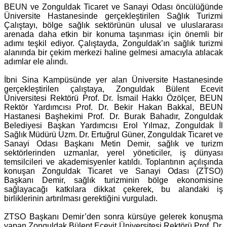
BEUN ve Zonguldak Ticaret ve Sanayi Odası öncülüğünde
Üniversite Hastanesinde gerçekleştirilen Sağlık Turizmi
Çalıştayı, bölge sağlık sektörünün ulusal ve uluslararası
arenada daha etkin bir konuma taşınması için önemli bir
adımı teşkil ediyor. Çalıştayda, Zonguldak’ın sağlık turizmi
alanında bir çekim merkezi haline gelmesi amacıyla atılacak
adımlar ele alındı.
İbni Sina Kampüsünde yer alan Üniversite Hastanesinde
gerçekleştirilen çalıştaya, Zonguldak Bülent Ecevit
Üniversitesi Rektörü Prof. Dr. İsmail Hakkı Özölçer, BEUN
Rektör Yardımcısı Prof. Dr. Bekir Hakan Bakkal, BEUN
Hastanesi Başhekimi Prof. Dr. Burak Bahadır, Zonguldak
Belediyesi Başkan Yardımcısı Erol Yılmaz, Zonguldak İl
Sağlık Müdürü Uzm. Dr. Ertuğrul Güner, Zonguldak Ticaret ve
Sanayi Odası Başkanı Metin Demir, sağlık ve turizm
sektörlerinden uzmanlar, yerel yöneticiler, iş dünyası
temsilcileri ve akademisyenler katıldı. Toplantının açılışında
konuşan Zonguldak Ticaret ve Sanayi Odası (ZTSO)
Başkanı Demir, sağlık turizminin bölge ekonomisine
sağlayacağı katkılara dikkat çekerek, bu alandaki iş
birliklerinin artırılması gerektiğini vurguladı.
ZTSO Başkanı Demir’den sonra kürsüye gelerek konuşma
yapan Zonguldak Bülent Ecevit Üniversitesi Rektörü Prof. Dr.