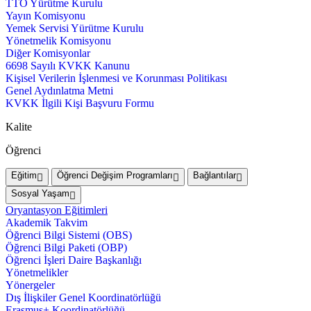
TTO Yürütme Kurulu
Yayın Komisyonu
Yemek Servisi Yürütme Kurulu
Yönetmelik Komisyonu
Diğer Komisyonlar
6698 Sayılı KVKK Kanunu
Kişisel Verilerin İşlenmesi ve Korunması Politikası
Genel Aydınlatma Metni
KVKK İlgili Kişi Başvuru Formu
Kalite
Öğrenci
Eğitim
Öğrenci Değişim Programları
Bağlantılar
Sosyal Yaşam
Oryantasyon Eğitimleri
Akademik Takvim
Öğrenci Bilgi Sistemi (OBS)
Öğrenci Bilgi Paketi (OBP)
Öğrenci İşleri Daire Başkanlığı
Yönetmelikler
Yönergeler
Dış İlişkiler Genel Koordinatörlüğü
Erasmus+ Koordinatörlüğü