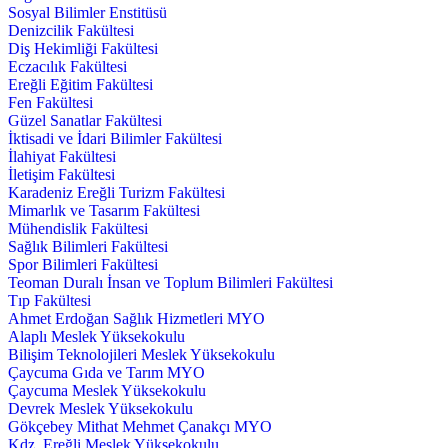
Sosyal Bilimler Enstitüsü
Denizcilik Fakültesi
Diş Hekimliği Fakültesi
Eczacılık Fakültesi
Ereğli Eğitim Fakültesi
Fen Fakültesi
Güzel Sanatlar Fakültesi
İktisadi ve İdari Bilimler Fakültesi
İlahiyat Fakültesi
İletişim Fakültesi
Karadeniz Ereğli Turizm Fakültesi
Mimarlık ve Tasarım Fakültesi
Mühendislik Fakültesi
Sağlık Bilimleri Fakültesi
Spor Bilimleri Fakültesi
Teoman Duralı İnsan ve Toplum Bilimleri Fakültesi
Tıp Fakültesi
Ahmet Erdoğan Sağlık Hizmetleri MYO
Alaplı Meslek Yüksekokulu
Bilişim Teknolojileri Meslek Yüksekokulu
Çaycuma Gıda ve Tarım MYO
Çaycuma Meslek Yüksekokulu
Devrek Meslek Yüksekokulu
Gökçebey Mithat Mehmet Çanakçı MYO
Kdz. Ereğli Meslek Yüksekokulu