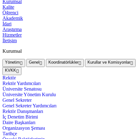
Kurumsal
Kalite
Öğrenci
Akademik
İdari
Araştırma
Hizmetler
İletişim
Kurumsal
Yönetim
Genel
Koordinatörlükler
Kurullar ve Komisyonlar
KVKK
Rektör
Rektör Yardımcıları
Üniversite Senatosu
Üniversite Yönetim Kurulu
Genel Sekreter
Genel Sekreter Yardımcıları
Rektör Danışmanları
İç Denetim Birimi
Daire Başkanları
Organizasyon Şeması
Tarihçe