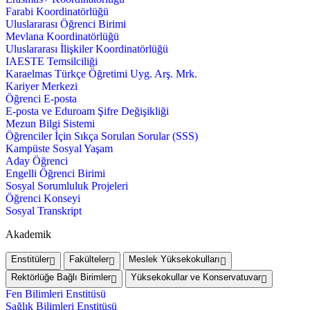
Farabi Koordinatörlüğü
Uluslararası Öğrenci Birimi
Mevlana Koordinatörlüğü
Uluslararası İlişkiler Koordinatörlüğü
IAESTE Temsilciliği
Karaelmas Türkçe Öğretimi Uyg. Arş. Mrk.
Kariyer Merkezi
Öğrenci E-posta
E-posta ve Eduroam Şifre Değişikliği
Mezun Bilgi Sistemi
Öğrenciler İçin Sıkça Sorulan Sorular (SSS)
Kampüste Sosyal Yaşam
Aday Öğrenci
Engelli Öğrenci Birimi
Sosyal Sorumluluk Projeleri
Öğrenci Konseyi
Sosyal Transkript
Akademik
Enstitüler
Fakülteler
Meslek Yüksekokulları
Rektörlüğe Bağlı Birimler
Yüksekokullar ve Konservatuvar
Fen Bilimleri Enstitüsü
Sağlık Bilimleri Enstitüsü