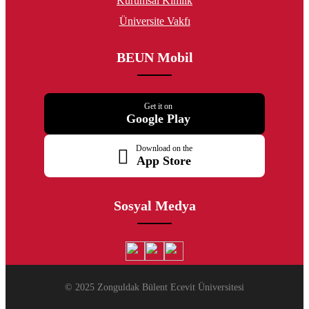
Kurumsal Kimlik
Üniversite Vakfı
BEUN Mobil
Get it on
Google Play
Download on the
App Store
Sosyal Medya
© 2025 Zonguldak Bülent Ecevit Üniversitesi