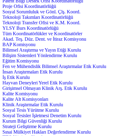
Patent Bilgi Destek Ofisi Koordinatörlüğü
Proje Ofisi Koordinatörlüğü
Sosyal Sorumluluk ve Gönl. Çlş. Koord.
Teknoloji Takımları Koordinatörlüğü
Teknoloji Transfer Ofisi ve K.M. Koord.
YLSY Burs Koordinatörlüğü
Tüm Koordinatörlükler ve Koordinatörler
Akad. Teş. Düz. Dent. ve İtiraz Komisyonu
BAP Komisyonu
Bilimsel Araştırma ve Yayın Etiği Kurulu
Bilişim Sistemleri Yönlendirme Kurulu
Eğitim Komisyonu
Fen ve Mühendislik Bilimsel Araştırmalar Etik Kurulu
İnsan Araştırmaları Etik Kurulu
İş Etik Kurulu
Hayvan Deneyleri Yerel Etik Kurulu
Girişimsel Olmayan Klinik Arş. Etik Kurulu
Kalite Komisyonu
Kalite Alt Komisyonları
Klinik Araştırmalar Etik Kurulu
Sosyal Tesis Yürütme Kurulu
Sosyal Tesisler İşletmesi Denetim Kurulu
Kurum Bilgi Güvenliği Kurulu
Strateji Geliştirme Kurulu
Sınai Mülkiyet Hakları Değerlendirme Kurulu