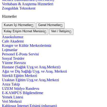
Veritabanı & Araştırma Hizmetleri
Zonguldak Teknokent
Hizmetler
Kurum İçi Hizmetler
Genel Hizmetler
Kolay Erişim Hizmet Menüsü
Veri / İletişim
Anaokulumuz
Cafe Akademi
Kongre ve Kültür Merkezlerimiz
Lojmanlar
Personel E-Posta Servisi
Sosyal Tesisler
Yüzme Havuzu
Hastane (Sağlık Uyg.ve Araş.Merkezi)
Ağız ve Diş Sağlığı Uyg. ve Araş. Merkezi
Sürekli Eğitim Merkezi
Uzaktan Eğitim Uyg.ve Araş.Merkezi
Arıza Takip
UZEM Stüdyo Randevu
E-KAMPÜS Bilgilendirme
Yemek Listesi
Veri Merkezi
Kablosuz İnternet Erişimi (eduroam)