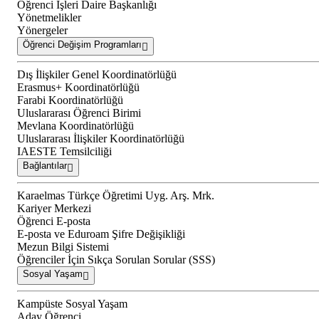
Öğrenci İşleri Daire Başkanlığı
Yönetmelikler
Yönergeler
Öğrenci Değişim Programları
Dış İlişkiler Genel Koordinatörlüğü
Erasmus+ Koordinatörlüğü
Farabi Koordinatörlüğü
Uluslararası Öğrenci Birimi
Mevlana Koordinatörlüğü
Uluslararası İlişkiler Koordinatörlüğü
IAESTE Temsilciliği
Bağlantılar
Karaelmas Türkçe Öğretimi Uyg. Arş. Mrk.
Kariyer Merkezi
Öğrenci E-posta
E-posta ve Eduroam Şifre Değişikliği
Mezun Bilgi Sistemi
Öğrenciler İçin Sıkça Sorulan Sorular (SSS)
Sosyal Yaşam
Kampüste Sosyal Yaşam
Aday Öğrenci