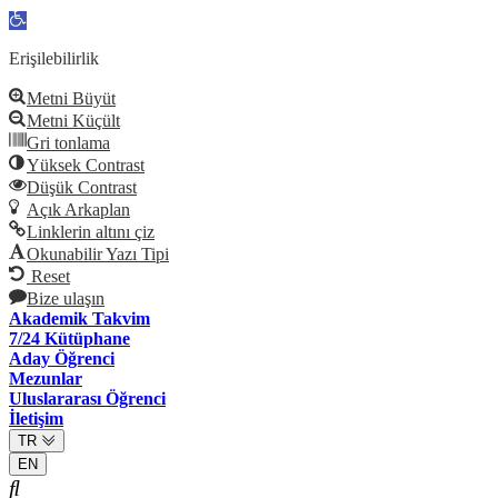
Open
toolbar
Erişilebilirlik
Metni Büyüt
Metni Küçült
Gri tonlama
Yüksek Contrast
Düşük Contrast
Açık Arkaplan
Linklerin altını çiz
Okunabilir Yazı Tipi
Reset
Bize ulaşın
Akademik Takvim
7/24 Kütüphane
Aday Öğrenci
Mezunlar
Uluslararası Öğrenci
İletişim
TR
EN