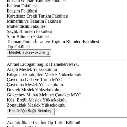
İktisadi ve İdari Bilimler Fakültesi
İlahiyat Fakültesi
İletişim Fakültesi
Karadeniz Ereğli Turizm Fakültesi
Mimarlık ve Tasarım Fakültesi
Mühendislik Fakültesi
Sağlık Bilimleri Fakültesi
Spor Bilimleri Fakültesi
Teoman Duralı İnsan ve Toplum Bilimleri Fakültesi
Tıp Fakültesi
Meslek Yüksekokulları
Ahmet Erdoğan Sağlık Hizmetleri MYO
Alaplı Meslek Yüksekokulu
Bilişim Teknolojileri Meslek Yüksekokulu
Çaycuma Gıda ve Tarım MYO
Çaycuma Meslek Yüksekokulu
Devrek Meslek Yüksekokulu
Gökçebey Mithat Mehmet Çanakçı MYO
Kdz. Ereğli Meslek Yüksekokulu
Zonguldak Meslek Yüksekokulu
Rektörlüğe Bağlı Birimler
Atatürk İlkeleri ve İnkılâp Tarihi Bölümü