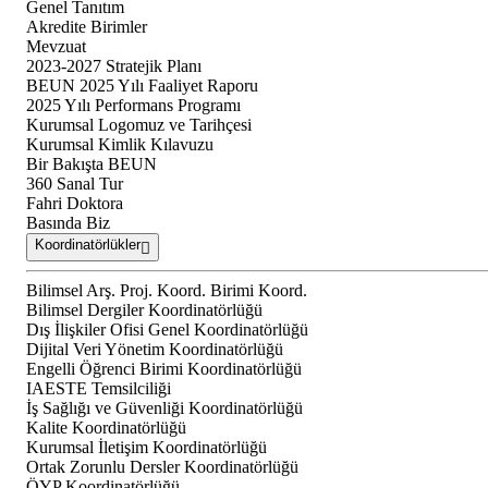
Genel Tanıtım
Akredite Birimler
Mevzuat
2023-2027 Stratejik Planı
BEUN 2025 Yılı Faaliyet Raporu
2025 Yılı Performans Programı
Kurumsal Logomuz ve Tarihçesi
Kurumsal Kimlik Kılavuzu
Bir Bakışta BEUN
360 Sanal Tur
Fahri Doktora
Basında Biz
Koordinatörlükler
Bilimsel Arş. Proj. Koord. Birimi Koord.
Bilimsel Dergiler Koordinatörlüğü
Dış İlişkiler Ofisi Genel Koordinatörlüğü
Dijital Veri Yönetim Koordinatörlüğü
Engelli Öğrenci Birimi Koordinatörlüğü
IAESTE Temsilciliği
İş Sağlığı ve Güvenliği Koordinatörlüğü
Kalite Koordinatörlüğü
Kurumsal İletişim Koordinatörlüğü
Ortak Zorunlu Dersler Koordinatörlüğü
ÖYP Koordinatörlüğü