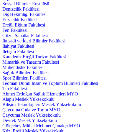
Sosyal Bilimler Enstitüsü
Denizcilik Fakültesi
Diş Hekimliği Fakültesi
Eczacılık Fakültesi
Ereğli Eğitim Fakültesi
Fen Fakültesi
Güzel Sanatlar Fakültesi
İktisadi ve İdari Bilimler Fakültesi
İlahiyat Fakültesi
İletişim Fakültesi
Karadeniz Ereğli Turizm Fakültesi
Mimarlık ve Tasarım Fakültesi
Mühendislik Fakültesi
Sağlık Bilimleri Fakültesi
Spor Bilimleri Fakültesi
Teoman Duralı İnsan ve Toplum Bilimleri Fakültesi
Tıp Fakültesi
Ahmet Erdoğan Sağlık Hizmetleri MYO
Alaplı Meslek Yüksekokulu
Bilişim Teknolojileri Meslek Yüksekokulu
Çaycuma Gıda ve Tarım MYO
Çaycuma Meslek Yüksekokulu
Devrek Meslek Yüksekokulu
Gökçebey Mithat Mehmet Çanakçı MYO
Kdz. Ereğli Meslek Yüksekokulu