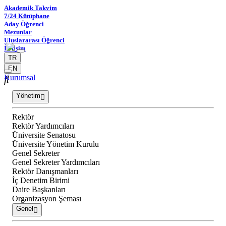
Akademik Takvim
7/24 Kütüphane
Aday Öğrenci
Mezunlar
Uluslararası Öğrenci
İletişim
TR
EN
Kurumsal
Yönetim
Rektör
Rektör Yardımcıları
Üniversite Senatosu
Üniversite Yönetim Kurulu
Genel Sekreter
Genel Sekreter Yardımcıları
Rektör Danışmanları
İç Denetim Birimi
Daire Başkanları
Organizasyon Şeması
Genel