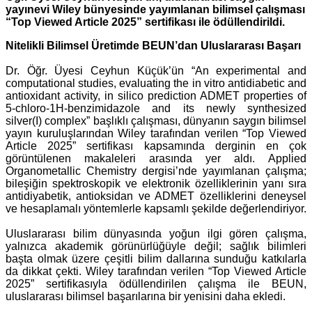
yayınevi Wiley bünyesinde yayımlanan bilimsel çalışması
“Top Viewed Article 2025” sertifikası ile ödüllendirildi.
Nitelikli Bilimsel Üretimde BEUN’dan Uluslararası Başarı
Dr. Öğr. Üyesi Ceyhun Küçük’ün “An experimental and
computational studies, evaluating the in vitro antidiabetic and
antioxidant activity, in silico prediction ADMET properties of
5-chloro-1H-benzimidazole and its newly synthesized
silver(I) complex” başlıklı çalışması, dünyanın saygın bilimsel
yayın kuruluşlarından Wiley tarafından verilen “Top Viewed
Article 2025” sertifikası kapsamında derginin en çok
görüntülenen makaleleri arasında yer aldı.
Applied
Organometallic Chemistry dergisi’nde yayımlanan çalışma;
bileşiğin spektroskopik ve elektronik özelliklerinin yanı sıra
antidiyabetik, antioksidan ve ADMET özelliklerini deneysel
ve hesaplamalı yöntemlerle kapsamlı şekilde değerlendiriyor.
Uluslararası bilim dünyasında yoğun ilgi gören çalışma,
yalnızca akademik görünürlüğüyle değil; sağlık bilimleri
başta olmak üzere çeşitli bilim dallarına sunduğu katkılarla
da dikkat çekti. Wiley tarafından verilen “Top Viewed Article
2025” sertifikasıyla ödüllendirilen çalışma ile BEUN,
uluslararası bilimsel başarılarına bir yenisini daha ekledi.