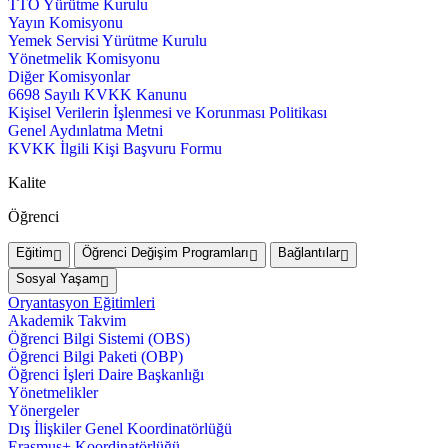
TTO Yürütme Kurulu
Yayın Komisyonu
Yemek Servisi Yürütme Kurulu
Yönetmelik Komisyonu
Diğer Komisyonlar
6698 Sayılı KVKK Kanunu
Kişisel Verilerin İşlenmesi ve Korunması Politikası
Genel Aydınlatma Metni
KVKK İlgili Kişi Başvuru Formu
Kalite
Öğrenci
Eğitim
Öğrenci Değişim Programları
Bağlantılar
Sosyal Yaşam
Oryantasyon Eğitimleri
Akademik Takvim
Öğrenci Bilgi Sistemi (OBS)
Öğrenci Bilgi Paketi (OBP)
Öğrenci İşleri Daire Başkanlığı
Yönetmelikler
Yönergeler
Dış İlişkiler Genel Koordinatörlüğü
Erasmus+ Koordinatörlüğü