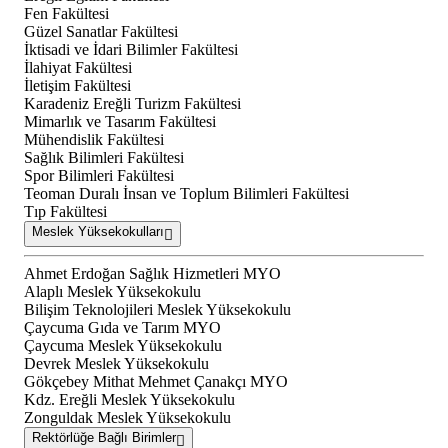
Fen Fakültesi
Güzel Sanatlar Fakültesi
İktisadi ve İdari Bilimler Fakültesi
İlahiyat Fakültesi
İletişim Fakültesi
Karadeniz Ereğli Turizm Fakültesi
Mimarlık ve Tasarım Fakültesi
Mühendislik Fakültesi
Sağlık Bilimleri Fakültesi
Spor Bilimleri Fakültesi
Teoman Duralı İnsan ve Toplum Bilimleri Fakültesi
Tıp Fakültesi
Meslek Yüksekokulları
Ahmet Erdoğan Sağlık Hizmetleri MYO
Alaplı Meslek Yüksekokulu
Bilişim Teknolojileri Meslek Yüksekokulu
Çaycuma Gıda ve Tarım MYO
Çaycuma Meslek Yüksekokulu
Devrek Meslek Yüksekokulu
Gökçebey Mithat Mehmet Çanakçı MYO
Kdz. Ereğli Meslek Yüksekokulu
Zonguldak Meslek Yüksekokulu
Rektörlüğe Bağlı Birimler