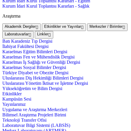
Kurum İdari Kurul Toplantısı Kararları - Eğitim
Kurum İdari Kurul Toplantısı Kararları - Sağlık
Araştırma
Akademik Dergiler
Etkinlikler ve Yayınlar
Merkezler / Birimler
Laboratuvarlar
Linkler
Batı Karadeniz Tıp Dergisi
İlahiyat Fakültesi Dergisi
Karaelmas Eğitim Bilimleri Dergisi
Karaelmas Fen ve Mühendislik Dergisi
Karaelmas İş Sağlığı ve Güvenliği Dergisi
Karaelmas Sosyal Bilimler Dergisi
Türkiye Diyabet ve Obezite Dergisi
Uluslararası Diş Hekimliği Bilimleri Dergisi
Uluslararası Yönetim İktisat ve İşletme Dergisi
Yükseköğretim ve Bilim Dergisi
Etkinlikler
Kampüsün Sesi
Yayınlarımız
Uygulama ve Araştırma Merkezleri
Bilimsel Araştırma Projeleri Birimi
Teknoloji Transfer Ofisi
Laboratuvar Bilgi Sistemi (LABSİS)
Merkez Laboratuvaru (ARTMER)