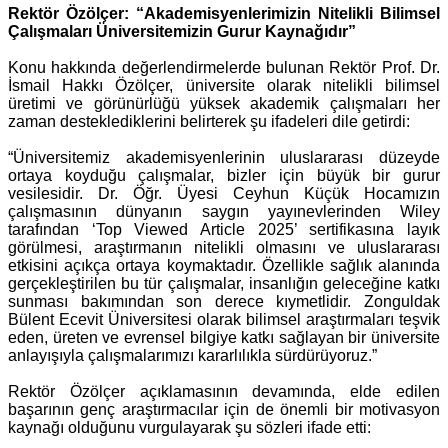
Rektör Özölçer: “Akademisyenlerimizin Nitelikli Bilimsel
Çalışmaları Üniversitemizin Gurur Kaynağıdır”
Konu hakkında değerlendirmelerde bulunan Rektör Prof. Dr.
İsmail Hakkı Özölçer, üniversite olarak nitelikli bilimsel
üretimi ve görünürlüğü yüksek akademik çalışmaları her
zaman desteklediklerini belirterek şu ifadeleri dile getirdi:
“Üniversitemiz akademisyenlerinin uluslararası düzeyde
ortaya koyduğu çalışmalar, bizler için büyük bir gurur
vesilesidir. Dr. Öğr. Üyesi Ceyhun Küçük Hocamızın
çalışmasının dünyanın saygın yayınevlerinden Wiley
tarafından ‘Top Viewed Article 2025’ sertifikasına layık
görülmesi, araştırmanın nitelikli olmasını ve uluslararası
etkisini açıkça ortaya koymaktadır. Özellikle sağlık alanında
gerçekleştirilen bu tür çalışmalar, insanlığın geleceğine katkı
sunması bakımından son derece kıymetlidir. Zonguldak
Bülent Ecevit Üniversitesi olarak bilimsel araştırmaları teşvik
eden, üreten ve evrensel bilgiye katkı sağlayan bir üniversite
anlayışıyla çalışmalarımızı kararlılıkla sürdürüyoruz.”
Rektör Özölçer açıklamasının devamında, elde edilen
başarının genç araştırmacılar için de önemli bir motivasyon
kaynağı olduğunu vurgulayarak şu sözleri ifade etti: