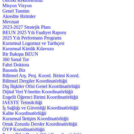
Önceki Rektörlerimiz
Misyon Vizyon
Genel Tanıtım
Akredite Birimler
Mevzuat
2023-2027 Stratejik Planı
BEUN 2025 Yılı Faaliyet Raporu
2025 Yılı Performans Programı
Kurumsal Logomuz ve Tarihçesi
Kurumsal Kimlik Kılavuzu
Bir Bakışta BEUN
360 Sanal Tur
Fahri Doktora
Basında Biz
Bilimsel Arş. Proj. Koord. Birimi Koord.
Bilimsel Dergiler Koordinatörlüğü
Dış İlişkiler Ofisi Genel Koordinatörlüğü
Dijital Veri Yönetim Koordinatörlüğü
Engelli Öğrenci Birimi Koordinatörlüğü
IAESTE Temsilciliği
İş Sağlığı ve Güvenliği Koordinatörlüğü
Kalite Koordinatörlüğü
Kurumsal İletişim Koordinatörlüğü
Ortak Zorunlu Dersler Koordinatörlüğü
ÖYP Koordinatörlüğü