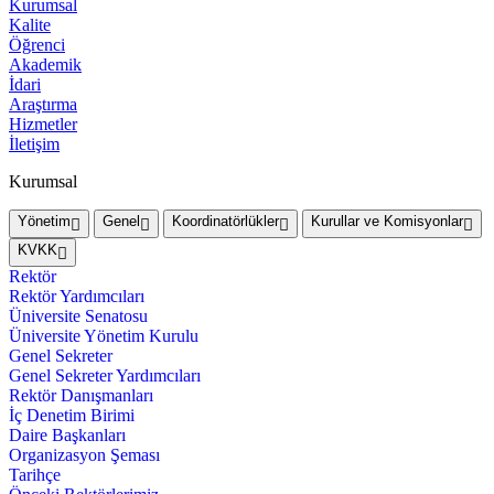
Kurumsal
Kalite
Öğrenci
Akademik
İdari
Araştırma
Hizmetler
İletişim
Kurumsal
Yönetim
Genel
Koordinatörlükler
Kurullar ve Komisyonlar
KVKK
Rektör
Rektör Yardımcıları
Üniversite Senatosu
Üniversite Yönetim Kurulu
Genel Sekreter
Genel Sekreter Yardımcıları
Rektör Danışmanları
İç Denetim Birimi
Daire Başkanları
Organizasyon Şeması
Tarihçe