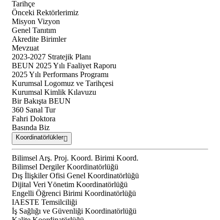
Tarihçe
Önceki Rektörlerimiz
Misyon Vizyon
Genel Tanıtım
Akredite Birimler
Mevzuat
2023-2027 Stratejik Planı
BEUN 2025 Yılı Faaliyet Raporu
2025 Yılı Performans Programı
Kurumsal Logomuz ve Tarihçesi
Kurumsal Kimlik Kılavuzu
Bir Bakışta BEUN
360 Sanal Tur
Fahri Doktora
Basında Biz
Koordinatörlükler
Bilimsel Arş. Proj. Koord. Birimi Koord.
Bilimsel Dergiler Koordinatörlüğü
Dış İlişkiler Ofisi Genel Koordinatörlüğü
Dijital Veri Yönetim Koordinatörlüğü
Engelli Öğrenci Birimi Koordinatörlüğü
IAESTE Temsilciliği
İş Sağlığı ve Güvenliği Koordinatörlüğü
Kalite Koordinatörlüğü