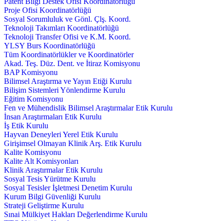
Patent Bilgi Destek Ofisi Koordinatörlüğü
Proje Ofisi Koordinatörlüğü
Sosyal Sorumluluk ve Gönl. Çlş. Koord.
Teknoloji Takımları Koordinatörlüğü
Teknoloji Transfer Ofisi ve K.M. Koord.
YLSY Burs Koordinatörlüğü
Tüm Koordinatörlükler ve Koordinatörler
Akad. Teş. Düz. Dent. ve İtiraz Komisyonu
BAP Komisyonu
Bilimsel Araştırma ve Yayın Etiği Kurulu
Bilişim Sistemleri Yönlendirme Kurulu
Eğitim Komisyonu
Fen ve Mühendislik Bilimsel Araştırmalar Etik Kurulu
İnsan Araştırmaları Etik Kurulu
İş Etik Kurulu
Hayvan Deneyleri Yerel Etik Kurulu
Girişimsel Olmayan Klinik Arş. Etik Kurulu
Kalite Komisyonu
Kalite Alt Komisyonları
Klinik Araştırmalar Etik Kurulu
Sosyal Tesis Yürütme Kurulu
Sosyal Tesisler İşletmesi Denetim Kurulu
Kurum Bilgi Güvenliği Kurulu
Strateji Geliştirme Kurulu
Sınai Mülkiyet Hakları Değerlendirme Kurulu