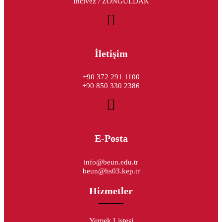
İncivez / ZONGULDAK
İletişim
+90 372 291 1100
+90 850 330 2386
E-Posta
info@beun.edu.tr
beun@hs03.kep.tr
Hizmetler
Yemek Listesi