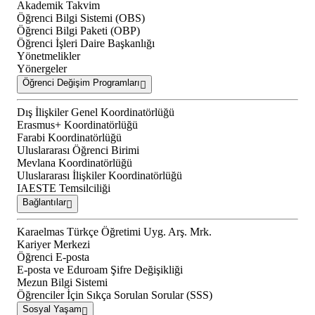
Akademik Takvim
Öğrenci Bilgi Sistemi (OBS)
Öğrenci Bilgi Paketi (OBP)
Öğrenci İşleri Daire Başkanlığı
Yönetmelikler
Yönergeler
Öğrenci Değişim Programları
Dış İlişkiler Genel Koordinatörlüğü
Erasmus+ Koordinatörlüğü
Farabi Koordinatörlüğü
Uluslararası Öğrenci Birimi
Mevlana Koordinatörlüğü
Uluslararası İlişkiler Koordinatörlüğü
IAESTE Temsilciliği
Bağlantılar
Karaelmas Türkçe Öğretimi Uyg. Arş. Mrk.
Kariyer Merkezi
Öğrenci E-posta
E-posta ve Eduroam Şifre Değişikliği
Mezun Bilgi Sistemi
Öğrenciler İçin Sıkça Sorulan Sorular (SSS)
Sosyal Yaşam