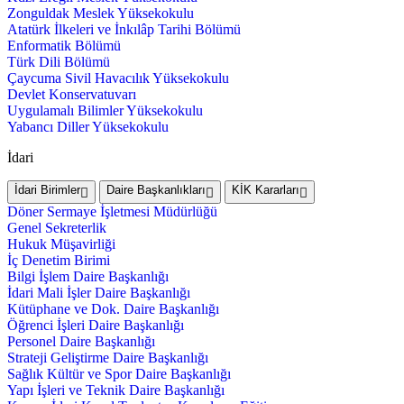
Zonguldak Meslek Yüksekokulu
Atatürk İlkeleri ve İnkılâp Tarihi Bölümü
Enformatik Bölümü
Türk Dili Bölümü
Çaycuma Sivil Havacılık Yüksekokulu
Devlet Konservatuvarı
Uygulamalı Bilimler Yüksekokulu
Yabancı Diller Yüksekokulu
İdari
İdari Birimler
Daire Başkanlıkları
KİK Kararları
Döner Sermaye İşletmesi Müdürlüğü
Genel Sekreterlik
Hukuk Müşavirliği
İç Denetim Birimi
Bilgi İşlem Daire Başkanlığı
İdari Mali İşler Daire Başkanlığı
Kütüphane ve Dok. Daire Başkanlığı
Öğrenci İşleri Daire Başkanlığı
Personel Daire Başkanlığı
Strateji Geliştirme Daire Başkanlığı
Sağlık Kültür ve Spor Daire Başkanlığı
Yapı İşleri ve Teknik Daire Başkanlığı