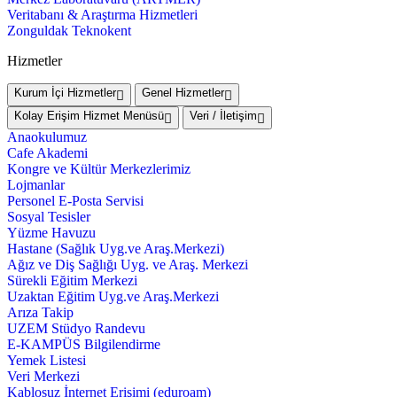
Veritabanı & Araştırma Hizmetleri
Zonguldak Teknokent
Hizmetler
Kurum İçi Hizmetler
Genel Hizmetler
Kolay Erişim Hizmet Menüsü
Veri / İletişim
Anaokulumuz
Cafe Akademi
Kongre ve Kültür Merkezlerimiz
Lojmanlar
Personel E-Posta Servisi
Sosyal Tesisler
Yüzme Havuzu
Hastane (Sağlık Uyg.ve Araş.Merkezi)
Ağız ve Diş Sağlığı Uyg. ve Araş. Merkezi
Sürekli Eğitim Merkezi
Uzaktan Eğitim Uyg.ve Araş.Merkezi
Arıza Takip
UZEM Stüdyo Randevu
E-KAMPÜS Bilgilendirme
Yemek Listesi
Veri Merkezi
Kablosuz İnternet Erişimi (eduroam)