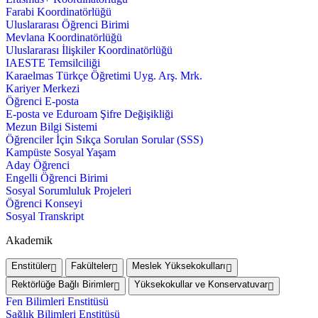
Farabi Koordinatörlüğü
Uluslararası Öğrenci Birimi
Mevlana Koordinatörlüğü
Uluslararası İlişkiler Koordinatörlüğü
IAESTE Temsilciliği
Karaelmas Türkçe Öğretimi Uyg. Arş. Mrk.
Kariyer Merkezi
Öğrenci E-posta
E-posta ve Eduroam Şifre Değişikliği
Mezun Bilgi Sistemi
Öğrenciler İçin Sıkça Sorulan Sorular (SSS)
Kampüste Sosyal Yaşam
Aday Öğrenci
Engelli Öğrenci Birimi
Sosyal Sorumluluk Projeleri
Öğrenci Konseyi
Sosyal Transkript
Akademik
Enstitüler
Fakülteler
Meslek Yüksekokulları
Rektörlüğe Bağlı Birimler
Yüksekokullar ve Konservatuvar
Fen Bilimleri Enstitüsü
Sağlık Bilimleri Enstitüsü