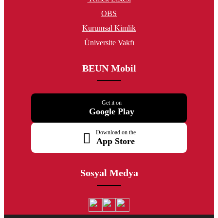
OBS
Kurumsal Kimlik
Üniversite Vakfı
BEUN Mobil
Get it on
Google Play
Download on the
App Store
Sosyal Medya