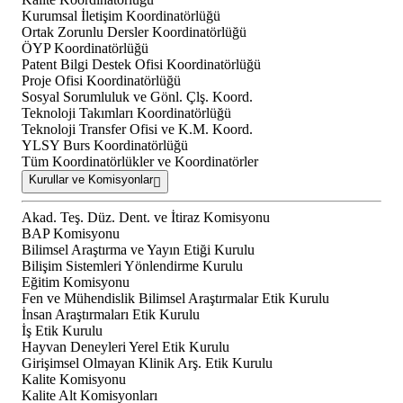
Kurumsal İletişim Koordinatörlüğü
Ortak Zorunlu Dersler Koordinatörlüğü
ÖYP Koordinatörlüğü
Patent Bilgi Destek Ofisi Koordinatörlüğü
Proje Ofisi Koordinatörlüğü
Sosyal Sorumluluk ve Gönl. Çlş. Koord.
Teknoloji Takımları Koordinatörlüğü
Teknoloji Transfer Ofisi ve K.M. Koord.
YLSY Burs Koordinatörlüğü
Tüm Koordinatörlükler ve Koordinatörler
Kurullar ve Komisyonlar
Akad. Teş. Düz. Dent. ve İtiraz Komisyonu
BAP Komisyonu
Bilimsel Araştırma ve Yayın Etiği Kurulu
Bilişim Sistemleri Yönlendirme Kurulu
Eğitim Komisyonu
Fen ve Mühendislik Bilimsel Araştırmalar Etik Kurulu
İnsan Araştırmaları Etik Kurulu
İş Etik Kurulu
Hayvan Deneyleri Yerel Etik Kurulu
Girişimsel Olmayan Klinik Arş. Etik Kurulu
Kalite Komisyonu
Kalite Alt Komisyonları