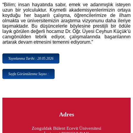
“Bilim; insan hayatında sabır, emek ve adanmışlık isteyen
uzun bir yolculuktur. Kıymetli akademisyenlerimizin ortaya
koyduğu her başarılı çalışma, öğrencilerimize de ilham
olmakta ve üniversitemizin araştırma vizyonunu daha ileriye
taşımaktadır. Bu düşüncelerle böylesine prestijli bir ödüle
layık görülen değerli hocamız Dr. Öğr. Üyesi Ceyhun Küçük’ü
canıgönülden tebrik ediyor, çalışmalarında başarılarının
artarak devam etmesini temenni ediyorum.”
Yayınlanma Tarihi : 20.05.2026
Sayfa Görüntülenme Sayısı :
Adres
Zonguldak Bülent Ecevit Üniversitesi