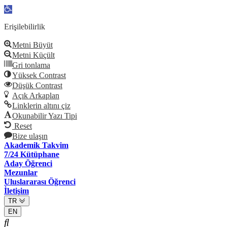
Open
toolbar
Erişilebilirlik
Metni Büyüt
Metni Küçült
Gri tonlama
Yüksek Contrast
Düşük Contrast
Açık Arkaplan
Linklerin altını çiz
Okunabilir Yazı Tipi
Reset
Bize ulaşın
Akademik Takvim
7/24 Kütüphane
Aday Öğrenci
Mezunlar
Uluslararası Öğrenci
İletişim
TR
EN