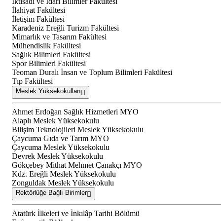
İktisadi ve İdari Bilimler Fakültesi
İlahiyat Fakültesi
İletişim Fakültesi
Karadeniz Ereğli Turizm Fakültesi
Mimarlık ve Tasarım Fakültesi
Mühendislik Fakültesi
Sağlık Bilimleri Fakültesi
Spor Bilimleri Fakültesi
Teoman Duralı İnsan ve Toplum Bilimleri Fakültesi
Tıp Fakültesi
Meslek Yüksekokulları
Ahmet Erdoğan Sağlık Hizmetleri MYO
Alaplı Meslek Yüksekokulu
Bilişim Teknolojileri Meslek Yüksekokulu
Çaycuma Gıda ve Tarım MYO
Çaycuma Meslek Yüksekokulu
Devrek Meslek Yüksekokulu
Gökçebey Mithat Mehmet Çanakçı MYO
Kdz. Ereğli Meslek Yüksekokulu
Zonguldak Meslek Yüksekokulu
Rektörlüğe Bağlı Birimler
Atatürk İlkeleri ve İnkılâp Tarihi Bölümü