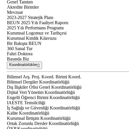
Genel Tanıtım
Akredite Birimler
Mevzuat
2023-2027 Stratejik Planı
BEUN 2025 Yılı Faaliyet Raporu
2025 Yılı Performans Programı
Kurumsal Logomuz ve Tarihçesi
Kurumsal Kimlik Kılavuzu
Bir Bakışta BEUN
360 Sanal Tur
Fahri Doktora
Basında Biz
Koordinatörlükler
Bilimsel Arş. Proj. Koord. Birimi Koord.
Bilimsel Dergiler Koordinatörlüğü
Dış İlişkiler Ofisi Genel Koordinatörlüğü
Dijital Veri Yönetim Koordinatörlüğü
Engelli Öğrenci Birimi Koordinatörlüğü
IAESTE Temsilciliği
İş Sağlığı ve Güvenliği Koordinatörlüğü
Kalite Koordinatörlüğü
Kurumsal İletişim Koordinatörlüğü
Ortak Zorunlu Dersler Koordinatörlüğü
ÖYP Koordinatörlüğü