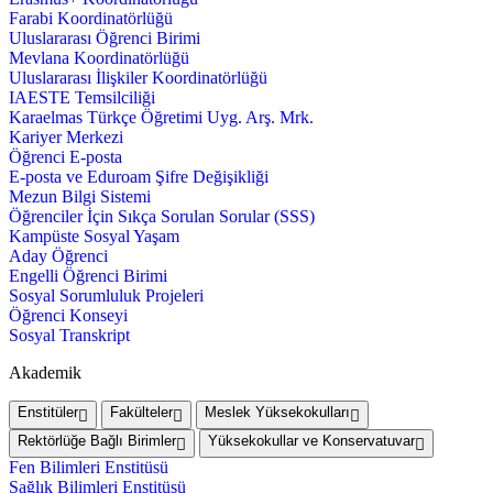
Farabi Koordinatörlüğü
Uluslararası Öğrenci Birimi
Mevlana Koordinatörlüğü
Uluslararası İlişkiler Koordinatörlüğü
IAESTE Temsilciliği
Karaelmas Türkçe Öğretimi Uyg. Arş. Mrk.
Kariyer Merkezi
Öğrenci E-posta
E-posta ve Eduroam Şifre Değişikliği
Mezun Bilgi Sistemi
Öğrenciler İçin Sıkça Sorulan Sorular (SSS)
Kampüste Sosyal Yaşam
Aday Öğrenci
Engelli Öğrenci Birimi
Sosyal Sorumluluk Projeleri
Öğrenci Konseyi
Sosyal Transkript
Akademik
Enstitüler
Fakülteler
Meslek Yüksekokulları
Rektörlüğe Bağlı Birimler
Yüksekokullar ve Konservatuvar
Fen Bilimleri Enstitüsü
Sağlık Bilimleri Enstitüsü