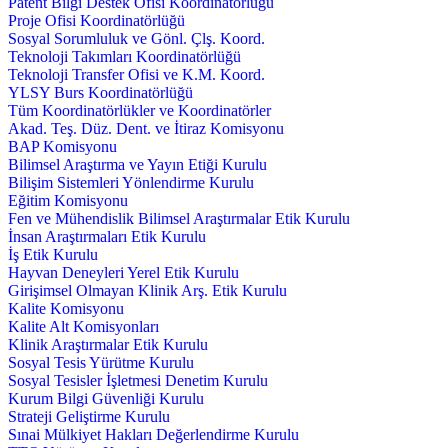
Patent Bilgi Destek Ofisi Koordinatörlüğü
Proje Ofisi Koordinatörlüğü
Sosyal Sorumluluk ve Gönl. Çlş. Koord.
Teknoloji Takımları Koordinatörlüğü
Teknoloji Transfer Ofisi ve K.M. Koord.
YLSY Burs Koordinatörlüğü
Tüm Koordinatörlükler ve Koordinatörler
Akad. Teş. Düz. Dent. ve İtiraz Komisyonu
BAP Komisyonu
Bilimsel Araştırma ve Yayın Etiği Kurulu
Bilişim Sistemleri Yönlendirme Kurulu
Eğitim Komisyonu
Fen ve Mühendislik Bilimsel Araştırmalar Etik Kurulu
İnsan Araştırmaları Etik Kurulu
İş Etik Kurulu
Hayvan Deneyleri Yerel Etik Kurulu
Girişimsel Olmayan Klinik Arş. Etik Kurulu
Kalite Komisyonu
Kalite Alt Komisyonları
Klinik Araştırmalar Etik Kurulu
Sosyal Tesis Yürütme Kurulu
Sosyal Tesisler İşletmesi Denetim Kurulu
Kurum Bilgi Güvenliği Kurulu
Strateji Geliştirme Kurulu
Sınai Mülkiyet Hakları Değerlendirme Kurulu