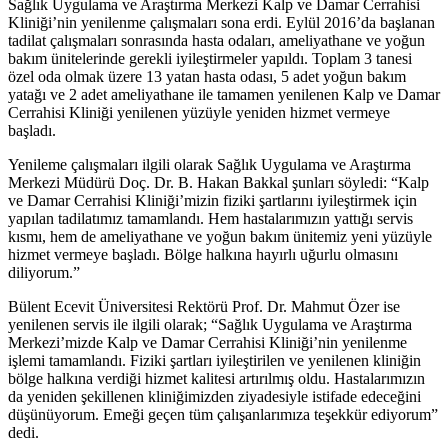
Sağlık Uygulama ve Araştırma Merkezi Kalp ve Damar Cerrahisi
Kliniği’nin yenilenme çalışmaları sona erdi. Eylül 2016’da başlanan
tadilat çalışmaları sonrasında hasta odaları, ameliyathane ve yoğun
bakım ünitelerinde gerekli iyileştirmeler yapıldı. Toplam 3 tanesi
özel oda olmak üzere 13 yatan hasta odası, 5 adet yoğun bakım
yatağı ve 2 adet ameliyathane ile tamamen yenilenen Kalp ve Damar
Cerrahisi Kliniği yenilenen yüzüyle yeniden hizmet vermeye
başladı.
Yenileme çalışmaları ilgili olarak Sağlık Uygulama ve Araştırma
Merkezi Müdürü Doç. Dr. B. Hakan Bakkal şunları söyledi: “Kalp
ve Damar Cerrahisi Kliniği’mizin fiziki şartlarını iyileştirmek için
yapılan tadilatımız tamamlandı. Hem hastalarımızın yattığı servis
kısmı, hem de ameliyathane ve yoğun bakım ünitemiz yeni yüzüyle
hizmet vermeye başladı. Bölge halkına hayırlı uğurlu olmasını
diliyorum.”
Bülent Ecevit Üniversitesi Rektörü Prof. Dr. Mahmut Özer ise
yenilenen servis ile ilgili olarak; “Sağlık Uygulama ve Araştırma
Merkezi’mizde Kalp ve Damar Cerrahisi Kliniği’nin yenilenme
işlemi tamamlandı. Fiziki şartları iyileştirilen ve yenilenen kliniğin
bölge halkına verdiği hizmet kalitesi artırılmış oldu. Hastalarımızın
da yeniden şekillenen kliniğimizden ziyadesiyle istifade edeceğini
düşünüyorum. Emeği geçen tüm çalışanlarımıza teşekkür ediyorum”
dedi.