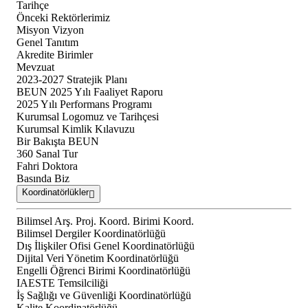
Tarihçe
Önceki Rektörlerimiz
Misyon Vizyon
Genel Tanıtım
Akredite Birimler
Mevzuat
2023-2027 Stratejik Planı
BEUN 2025 Yılı Faaliyet Raporu
2025 Yılı Performans Programı
Kurumsal Logomuz ve Tarihçesi
Kurumsal Kimlik Kılavuzu
Bir Bakışta BEUN
360 Sanal Tur
Fahri Doktora
Basında Biz
Koordinatörlükler
Bilimsel Arş. Proj. Koord. Birimi Koord.
Bilimsel Dergiler Koordinatörlüğü
Dış İlişkiler Ofisi Genel Koordinatörlüğü
Dijital Veri Yönetim Koordinatörlüğü
Engelli Öğrenci Birimi Koordinatörlüğü
IAESTE Temsilciliği
İş Sağlığı ve Güvenliği Koordinatörlüğü
Kalite Koordinatörlüğü