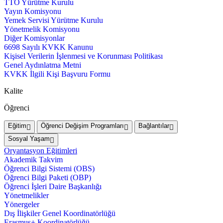
TTO Yürütme Kurulu
Yayın Komisyonu
Yemek Servisi Yürütme Kurulu
Yönetmelik Komisyonu
Diğer Komisyonlar
6698 Sayılı KVKK Kanunu
Kişisel Verilerin İşlenmesi ve Korunması Politikası
Genel Aydınlatma Metni
KVKK İlgili Kişi Başvuru Formu
Kalite
Öğrenci
Eğitim
Öğrenci Değişim Programları
Bağlantılar
Sosyal Yaşam
Oryantasyon Eğitimleri
Akademik Takvim
Öğrenci Bilgi Sistemi (OBS)
Öğrenci Bilgi Paketi (OBP)
Öğrenci İşleri Daire Başkanlığı
Yönetmelikler
Yönergeler
Dış İlişkiler Genel Koordinatörlüğü
Erasmus+ Koordinatörlüğü