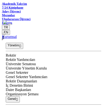
Akademik Takvim
7/24 Kütüphane
Aday Öğrenci
Mezunlar
Uluslararası Öğrenci
İletişim
TR
EN
Kurumsal
Yönetim
Rektör
Rektör Yardımcıları
Üniversite Senatosu
Üniversite Yönetim Kurulu
Genel Sekreter
Genel Sekreter Yardımcıları
Rektör Danışmanları
İç Denetim Birimi
Daire Başkanları
Organizasyon Şeması
Genel