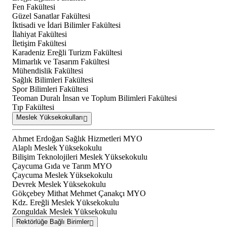
Fen Fakültesi
Güzel Sanatlar Fakültesi
İktisadi ve İdari Bilimler Fakültesi
İlahiyat Fakültesi
İletişim Fakültesi
Karadeniz Ereğli Turizm Fakültesi
Mimarlık ve Tasarım Fakültesi
Mühendislik Fakültesi
Sağlık Bilimleri Fakültesi
Spor Bilimleri Fakültesi
Teoman Duralı İnsan ve Toplum Bilimleri Fakültesi
Tıp Fakültesi
Meslek Yüksekokulları
Ahmet Erdoğan Sağlık Hizmetleri MYO
Alaplı Meslek Yüksekokulu
Bilişim Teknolojileri Meslek Yüksekokulu
Çaycuma Gıda ve Tarım MYO
Çaycuma Meslek Yüksekokulu
Devrek Meslek Yüksekokulu
Gökçebey Mithat Mehmet Çanakçı MYO
Kdz. Ereğli Meslek Yüksekokulu
Zonguldak Meslek Yüksekokulu
Rektörlüğe Bağlı Birimler