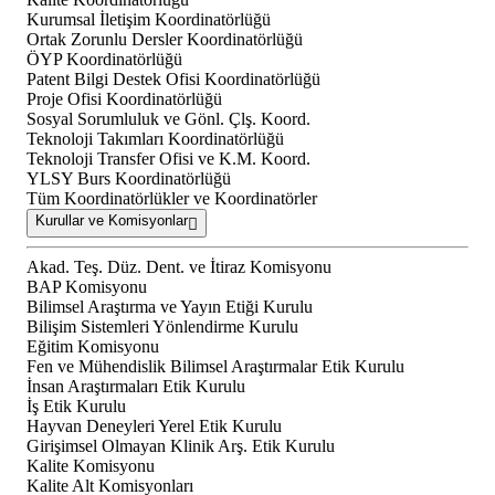
Kurumsal İletişim Koordinatörlüğü
Ortak Zorunlu Dersler Koordinatörlüğü
ÖYP Koordinatörlüğü
Patent Bilgi Destek Ofisi Koordinatörlüğü
Proje Ofisi Koordinatörlüğü
Sosyal Sorumluluk ve Gönl. Çlş. Koord.
Teknoloji Takımları Koordinatörlüğü
Teknoloji Transfer Ofisi ve K.M. Koord.
YLSY Burs Koordinatörlüğü
Tüm Koordinatörlükler ve Koordinatörler
Kurullar ve Komisyonlar
Akad. Teş. Düz. Dent. ve İtiraz Komisyonu
BAP Komisyonu
Bilimsel Araştırma ve Yayın Etiği Kurulu
Bilişim Sistemleri Yönlendirme Kurulu
Eğitim Komisyonu
Fen ve Mühendislik Bilimsel Araştırmalar Etik Kurulu
İnsan Araştırmaları Etik Kurulu
İş Etik Kurulu
Hayvan Deneyleri Yerel Etik Kurulu
Girişimsel Olmayan Klinik Arş. Etik Kurulu
Kalite Komisyonu
Kalite Alt Komisyonları