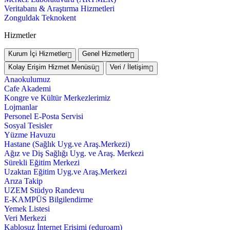
Veritabanı & Araştırma Hizmetleri
Zonguldak Teknokent
Hizmetler
Kurum İçi Hizmetler
Genel Hizmetler
Kolay Erişim Hizmet Menüsü
Veri / İletişim
Anaokulumuz
Cafe Akademi
Kongre ve Kültür Merkezlerimiz
Lojmanlar
Personel E-Posta Servisi
Sosyal Tesisler
Yüzme Havuzu
Hastane (Sağlık Uyg.ve Araş.Merkezi)
Ağız ve Diş Sağlığı Uyg. ve Araş. Merkezi
Sürekli Eğitim Merkezi
Uzaktan Eğitim Uyg.ve Araş.Merkezi
Arıza Takip
UZEM Stüdyo Randevu
E-KAMPÜS Bilgilendirme
Yemek Listesi
Veri Merkezi
Kablosuz İnternet Erişimi (eduroam)