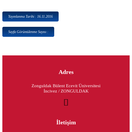
Yayınlanma Tarihi : 16.11.2016
Sayfa Görüntülenme Sayısı :
Adres
Zonguldak Bülent Ecevit Üniversitesi
İncivez / ZONGULDAK
İletişim