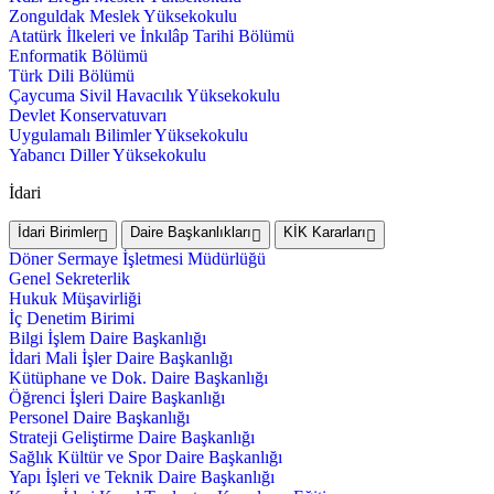
Zonguldak Meslek Yüksekokulu
Atatürk İlkeleri ve İnkılâp Tarihi Bölümü
Enformatik Bölümü
Türk Dili Bölümü
Çaycuma Sivil Havacılık Yüksekokulu
Devlet Konservatuvarı
Uygulamalı Bilimler Yüksekokulu
Yabancı Diller Yüksekokulu
İdari
İdari Birimler
Daire Başkanlıkları
KİK Kararları
Döner Sermaye İşletmesi Müdürlüğü
Genel Sekreterlik
Hukuk Müşavirliği
İç Denetim Birimi
Bilgi İşlem Daire Başkanlığı
İdari Mali İşler Daire Başkanlığı
Kütüphane ve Dok. Daire Başkanlığı
Öğrenci İşleri Daire Başkanlığı
Personel Daire Başkanlığı
Strateji Geliştirme Daire Başkanlığı
Sağlık Kültür ve Spor Daire Başkanlığı
Yapı İşleri ve Teknik Daire Başkanlığı