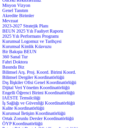
Önceki Rektörlerimiz
Misyon Vizyon
Genel Tanıtım
Akredite Birimler
Mevzuat
2023-2027 Stratejik Planı
BEUN 2025 Yılı Faaliyet Raporu
2025 Yılı Performans Programı
Kurumsal Logomuz ve Tarihçesi
Kurumsal Kimlik Kılavuzu
Bir Bakışta BEUN
360 Sanal Tur
Fahri Doktora
Basında Biz
Bilimsel Arş. Proj. Koord. Birimi Koord.
Bilimsel Dergiler Koordinatörlüğü
Dış İlişkiler Ofisi Genel Koordinatörlüğü
Dijital Veri Yönetim Koordinatörlüğü
Engelli Öğrenci Birimi Koordinatörlüğü
IAESTE Temsilciliği
İş Sağlığı ve Güvenliği Koordinatörlüğü
Kalite Koordinatörlüğü
Kurumsal İletişim Koordinatörlüğü
Ortak Zorunlu Dersler Koordinatörlüğü
ÖYP Koordinatörlüğü