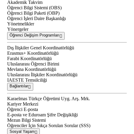
Akademik Takvim
Öğrenci Bilgi Sistemi (OBS)
Öğrenci Bilgi Paketi (OBP)
Öğrenci İşleri Daire Başkanlığı
Yönetmelikler
Yönergeler
Öğrenci Değişim Programları
Dış İlişkiler Genel Koordinatörlüğü
Erasmus+ Koordinatörlüğü
Farabi Koordinatörlüğü
Uluslararası Öğrenci Birimi
Mevlana Koordinatörlüğü
Uluslararası İlişkiler Koordinatörlüğü
IAESTE Temsilciliği
Bağlantılar
Karaelmas Türkçe Öğretimi Uyg. Arş. Mrk.
Kariyer Merkezi
Öğrenci E-posta
E-posta ve Eduroam Şifre Değişikliği
Mezun Bilgi Sistemi
Öğrenciler İçin Sıkça Sorulan Sorular (SSS)
Sosyal Yaşam