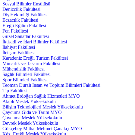
Sosyal Bilimler Enstitüsü
Denizcilik Fakültesi
Diş Hekimliği Fakültesi
Eczacılık Fakültesi
Ereğli Eğitim Fakültesi
Fen Fakültesi
Güzel Sanatlar Fakültesi
İktisadi ve İdari Bilimler Fakültesi
İlahiyat Fakültesi
İletişim Fakültesi
Karadeniz Ereğli Turizm Fakültesi
Mimarlık ve Tasarım Fakültesi
Mühendislik Fakültesi
Sağlık Bilimleri Fakültesi
Spor Bilimleri Fakültesi
Teoman Duralı İnsan ve Toplum Bilimleri Fakültesi
Tıp Fakültesi
Ahmet Erdoğan Sağlık Hizmetleri MYO
Alaplı Meslek Yüksekokulu
Bilişim Teknolojileri Meslek Yüksekokulu
Çaycuma Gıda ve Tarım MYO
Çaycuma Meslek Yüksekokulu
Devrek Meslek Yüksekokulu
Gökçebey Mithat Mehmet Çanakçı MYO
Kdz. Ereğli Meslek Yüksekokulu