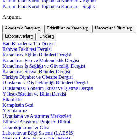
Kurum İdari Kurul Toplantısı Kararları - Eğitim
Kurum İdari Kurul Toplantısı Kararları - Sağlık
Araştırma
Akademik Dergiler
Etkinlikler ve Yayınlar
Merkezler / Birimler
Laboratuvarlar
Linkler
Batı Karadeniz Tıp Dergisi
İlahiyat Fakültesi Dergisi
Karaelmas Eğitim Bilimleri Dergisi
Karaelmas Fen ve Mühendislik Dergisi
Karaelmas İş Sağlığı ve Güvenliği Dergisi
Karaelmas Sosyal Bilimler Dergisi
Türkiye Diyabet ve Obezite Dergisi
Uluslararası Diş Hekimliği Bilimleri Dergisi
Uluslararası Yönetim İktisat ve İşletme Dergisi
Yükseköğretim ve Bilim Dergisi
Etkinlikler
Kampüsün Sesi
Yayınlarımız
Uygulama ve Araştırma Merkezleri
Bilimsel Araştırma Projeleri Birimi
Teknoloji Transfer Ofisi
Laboratuvar Bilgi Sistemi (LABSİS)
Merkez Laboratuvaru (ARTMER)