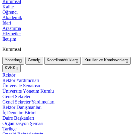
Kurumsal
Kalite
Öğrenci
Akademik
İdari
Araştırma
Hizmetler
İletişim
Kurumsal
Yönetim
Genel
Koordinatörlükler
Kurullar ve Komisyonlar
KVKK
Rektör
Rektör Yardımcıları
Üniversite Senatosu
Üniversite Yönetim Kurulu
Genel Sekreter
Genel Sekreter Yardımcıları
Rektör Danışmanları
İç Denetim Birimi
Daire Başkanları
Organizasyon Şeması
Tarihçe