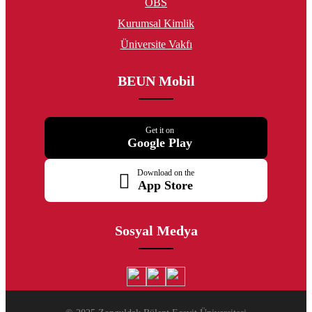
OBS
Kurumsal Kimlik
Üniversite Vakfı
BEUN Mobil
Get it on
Google Play
Download on the
App Store
Sosyal Medya