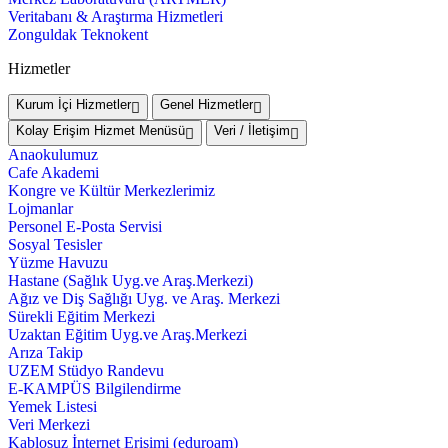
Veritabanı & Araştırma Hizmetleri
Zonguldak Teknokent
Hizmetler
Kurum İçi Hizmetler
Genel Hizmetler
Kolay Erişim Hizmet Menüsü
Veri / İletişim
Anaokulumuz
Cafe Akademi
Kongre ve Kültür Merkezlerimiz
Lojmanlar
Personel E-Posta Servisi
Sosyal Tesisler
Yüzme Havuzu
Hastane (Sağlık Uyg.ve Araş.Merkezi)
Ağız ve Diş Sağlığı Uyg. ve Araş. Merkezi
Sürekli Eğitim Merkezi
Uzaktan Eğitim Uyg.ve Araş.Merkezi
Arıza Takip
UZEM Stüdyo Randevu
E-KAMPÜS Bilgilendirme
Yemek Listesi
Veri Merkezi
Kablosuz İnternet Erişimi (eduroam)