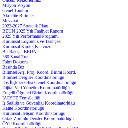
Önceki Rektörlerimiz
Misyon Vizyon
Genel Tanıtım
Akredite Birimler
Mevzuat
2023-2027 Stratejik Planı
BEUN 2025 Yılı Faaliyet Raporu
2025 Yılı Performans Programı
Kurumsal Logomuz ve Tarihçesi
Kurumsal Kimlik Kılavuzu
Bir Bakışta BEUN
360 Sanal Tur
Fahri Doktora
Basında Biz
Bilimsel Arş. Proj. Koord. Birimi Koord.
Bilimsel Dergiler Koordinatörlüğü
Dış İlişkiler Ofisi Genel Koordinatörlüğü
Dijital Veri Yönetim Koordinatörlüğü
Engelli Öğrenci Birimi Koordinatörlüğü
IAESTE Temsilciliği
İş Sağlığı ve Güvenliği Koordinatörlüğü
Kalite Koordinatörlüğü
Kurumsal İletişim Koordinatörlüğü
Ortak Zorunlu Dersler Koordinatörlüğü
ÖYP Koordinatörlüğü