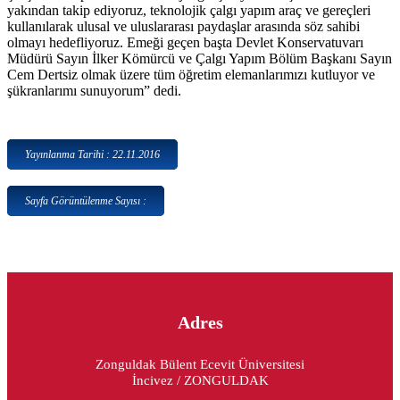
yakından takip ediyoruz, teknolojik çalgı yapım araç ve gereçleri
kullanılarak ulusal ve uluslararası paydaşlar arasında söz sahibi
olmayı hedefliyoruz. Emeği geçen başta Devlet Konservatuvarı
Müdürü Sayın İlker Kömürcü ve Çalgı Yapım Bölüm Başkanı Sayın
Cem Dertsiz olmak üzere tüm öğretim elemanlarımızı kutluyor ve
şükranlarımı sunuyorum” dedi.
Yayınlanma Tarihi : 22.11.2016
Sayfa Görüntülenme Sayısı :
Adres
Zonguldak Bülent Ecevit Üniversitesi
İncivez / ZONGULDAK