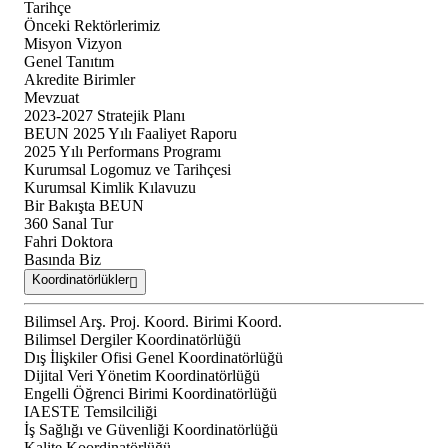
Tarihçe
Önceki Rektörlerimiz
Misyon Vizyon
Genel Tanıtım
Akredite Birimler
Mevzuat
2023-2027 Stratejik Planı
BEUN 2025 Yılı Faaliyet Raporu
2025 Yılı Performans Programı
Kurumsal Logomuz ve Tarihçesi
Kurumsal Kimlik Kılavuzu
Bir Bakışta BEUN
360 Sanal Tur
Fahri Doktora
Basında Biz
Koordinatörlükler
Bilimsel Arş. Proj. Koord. Birimi Koord.
Bilimsel Dergiler Koordinatörlüğü
Dış İlişkiler Ofisi Genel Koordinatörlüğü
Dijital Veri Yönetim Koordinatörlüğü
Engelli Öğrenci Birimi Koordinatörlüğü
IAESTE Temsilciliği
İş Sağlığı ve Güvenliği Koordinatörlüğü
Kalite Koordinatörlüğü