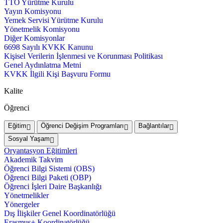
TTO Yürütme Kurulu
Yayın Komisyonu
Yemek Servisi Yürütme Kurulu
Yönetmelik Komisyonu
Diğer Komisyonlar
6698 Sayılı KVKK Kanunu
Kişisel Verilerin İşlenmesi ve Korunması Politikası
Genel Aydınlatma Metni
KVKK İlgili Kişi Başvuru Formu
Kalite
Öğrenci
Eğitim
Öğrenci Değişim Programları
Bağlantılar
Sosyal Yaşam
Oryantasyon Eğitimleri
Akademik Takvim
Öğrenci Bilgi Sistemi (OBS)
Öğrenci Bilgi Paketi (OBP)
Öğrenci İşleri Daire Başkanlığı
Yönetmelikler
Yönergeler
Dış İlişkiler Genel Koordinatörlüğü
Erasmus+ Koordinatörlüğü