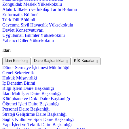
Zonguldak Meslek Yüksekokulu
Atatürk İlkeleri ve İnkılâp Tarihi Bölümü
Enformatik Bölümü
Türk Dili Bölümü
Çaycuma Sivil Havacılık Yüksekokulu
Devlet Konservatuvarı
Uygulamalı Bilimler Yüksekokulu
Yabancı Diller Yüksekokulu
İdari
İdari Birimler
Daire Başkanlıkları
KİK Kararları
Döner Sermaye İşletmesi Müdürlüğü
Genel Sekreterlik
Hukuk Müşavirliği
İç Denetim Birimi
Bilgi İşlem Daire Başkanlığı
İdari Mali İşler Daire Başkanlığı
Kütüphane ve Dok. Daire Başkanlığı
Öğrenci İşleri Daire Başkanlığı
Personel Daire Başkanlığı
Strateji Geliştirme Daire Başkanlığı
Sağlık Kültür ve Spor Daire Başkanlığı
Yapı İşleri ve Teknik Daire Başkanlığı