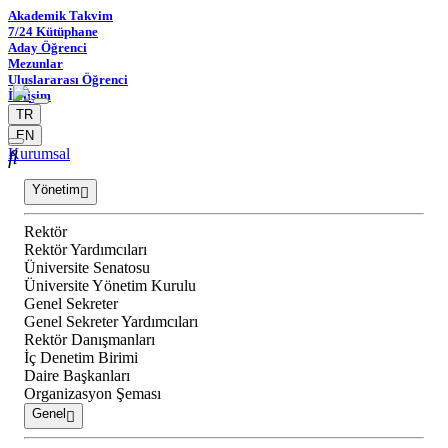
Akademik Takvim
7/24 Kütüphane
Aday Öğrenci
Mezunlar
Uluslararası Öğrenci
İletişim
TR
EN
Kurumsal
Yönetim
Rektör
Rektör Yardımcıları
Üniversite Senatosu
Üniversite Yönetim Kurulu
Genel Sekreter
Genel Sekreter Yardımcıları
Rektör Danışmanları
İç Denetim Birimi
Daire Başkanları
Organizasyon Şeması
Genel