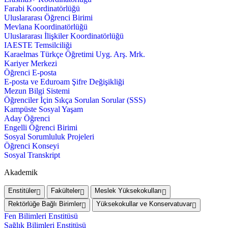
Farabi Koordinatörlüğü
Uluslararası Öğrenci Birimi
Mevlana Koordinatörlüğü
Uluslararası İlişkiler Koordinatörlüğü
IAESTE Temsilciliği
Karaelmas Türkçe Öğretimi Uyg. Arş. Mrk.
Kariyer Merkezi
Öğrenci E-posta
E-posta ve Eduroam Şifre Değişikliği
Mezun Bilgi Sistemi
Öğrenciler İçin Sıkça Sorulan Sorular (SSS)
Kampüste Sosyal Yaşam
Aday Öğrenci
Engelli Öğrenci Birimi
Sosyal Sorumluluk Projeleri
Öğrenci Konseyi
Sosyal Transkript
Akademik
Enstitüler
Fakülteler
Meslek Yüksekokulları
Rektörlüğe Bağlı Birimler
Yüksekokullar ve Konservatuvar
Fen Bilimleri Enstitüsü
Sağlık Bilimleri Enstitüsü