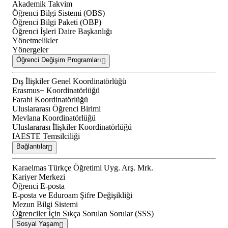
Akademik Takvim
Öğrenci Bilgi Sistemi (OBS)
Öğrenci Bilgi Paketi (OBP)
Öğrenci İşleri Daire Başkanlığı
Yönetmelikler
Yönergeler
Öğrenci Değişim Programları
Dış İlişkiler Genel Koordinatörlüğü
Erasmus+ Koordinatörlüğü
Farabi Koordinatörlüğü
Uluslararası Öğrenci Birimi
Mevlana Koordinatörlüğü
Uluslararası İlişkiler Koordinatörlüğü
IAESTE Temsilciliği
Bağlantılar
Karaelmas Türkçe Öğretimi Uyg. Arş. Mrk.
Kariyer Merkezi
Öğrenci E-posta
E-posta ve Eduroam Şifre Değişikliği
Mezun Bilgi Sistemi
Öğrenciler İçin Sıkça Sorulan Sorular (SSS)
Sosyal Yaşam