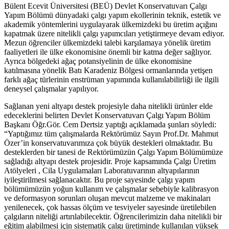
Bülent Ecevit Üniversitesi (BEÜ) Devlet Konservatuvarı Çalgı
Yapım Bölümü dünyadaki çalgı yapım ekollerinin teknik, estetik ve
akademik yöntemlerini uygulayarak ülkemizdeki bu üretim açığını
kapatmak üzere nitelikli çalgı yapımcıları yetiştirmeye devam ediyor.
Mezun öğrenciler ülkemizdeki talebi karşılamaya yönelik üretim
faaliyetleri ile ülke ekonomisine önemli bir katma değer sağlıyor.
Ayrıca bölgedeki ağaç potansiyelinin de ülke ekonomisine
katılmasına yönelik Batı Karadeniz Bölgesi ormanlarında yetişen
farklı ağaç türlerinin enstrüman yapımında kullanılabilirliği ile ilgili
deneysel çalışmalar yapılıyor.
Sağlanan yeni altyapı destek projesiyle daha nitelikli ürünler elde
edeceklerini belirten Devlet Konservatuvarı Çalgı Yapım Bölüm
Başkanı Öğr.Gör. Cem Dertsiz yaptığı açıklamada şunları söyledi:
“Yaptığımız tüm çalışmalarda Rektörümüz Sayın Prof.Dr. Mahmut
Özer’in konservatuvarımıza çok büyük destekleri olmaktadır. Bu
desteklerden bir tanesi de Rektörümüzün Çalgı Yapım Bölümümüze
sağladığı altyapı destek projesidir. Proje kapsamında Çalgı Üretim
Atölyeleri , Cila Uygulamaları Laboratuvarının altyapılarının
iyileştirilmesi sağlanacaktır. Bu proje sayesinde çalgı yapım
bölümümüzün yoğun kullanım ve çalışmalar sebebiyle kalibrasyon
ve deformasyon sorunları oluşan mevcut malzeme ve makinaları
yenilenecek, çok hassas ölçüm ve tesviyeler sayesinde üretilebilen
çalgıların niteliği artırılabilecektir. Öğrencilerimizin daha nitelikli bir
eğitim alabilmesi için sistematik çalgı üretiminde kullanılan yüksek