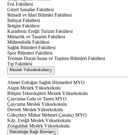
Fen Fakültesi
Güzel Sanatlar Fakültesi
İktisadi ve İdari Bilimler Fakültesi
İlahiyat Fakültesi
İletişim Fakültesi
Karadeniz Ereğli Turizm Fakültesi
Mimarlık ve Tasarım Fakültesi
Mühendislik Fakültesi
Sağlık Bilimleri Fakültesi
Spor Bilimleri Fakültesi
Teoman Duralı İnsan ve Toplum Bilimleri Fakültesi
Tıp Fakültesi
Meslek Yüksekokulları
Ahmet Erdoğan Sağlık Hizmetleri MYO
Alaplı Meslek Yüksekokulu
Bilişim Teknolojileri Meslek Yüksekokulu
Çaycuma Gıda ve Tarım MYO
Çaycuma Meslek Yüksekokulu
Devrek Meslek Yüksekokulu
Gökçebey Mithat Mehmet Çanakçı MYO
Kdz. Ereğli Meslek Yüksekokulu
Zonguldak Meslek Yüksekokulu
Rektörlüğe Bağlı Birimler