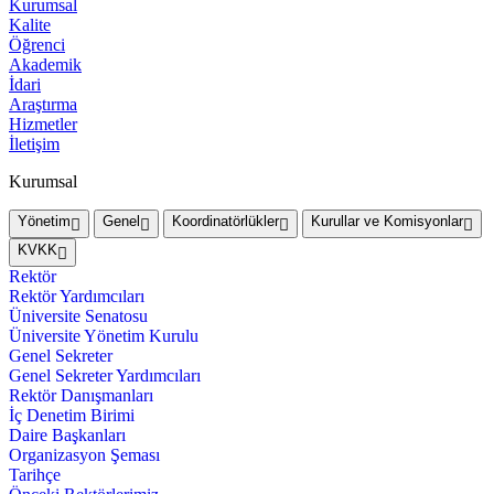
Kurumsal
Kalite
Öğrenci
Akademik
İdari
Araştırma
Hizmetler
İletişim
Kurumsal
Yönetim
Genel
Koordinatörlükler
Kurullar ve Komisyonlar
KVKK
Rektör
Rektör Yardımcıları
Üniversite Senatosu
Üniversite Yönetim Kurulu
Genel Sekreter
Genel Sekreter Yardımcıları
Rektör Danışmanları
İç Denetim Birimi
Daire Başkanları
Organizasyon Şeması
Tarihçe