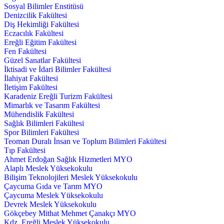
Sosyal Bilimler Enstitüsü
Denizcilik Fakültesi
Diş Hekimliği Fakültesi
Eczacılık Fakültesi
Ereğli Eğitim Fakültesi
Fen Fakültesi
Güzel Sanatlar Fakültesi
İktisadi ve İdari Bilimler Fakültesi
İlahiyat Fakültesi
İletişim Fakültesi
Karadeniz Ereğli Turizm Fakültesi
Mimarlık ve Tasarım Fakültesi
Mühendislik Fakültesi
Sağlık Bilimleri Fakültesi
Spor Bilimleri Fakültesi
Teoman Duralı İnsan ve Toplum Bilimleri Fakültesi
Tıp Fakültesi
Ahmet Erdoğan Sağlık Hizmetleri MYO
Alaplı Meslek Yüksekokulu
Bilişim Teknolojileri Meslek Yüksekokulu
Çaycuma Gıda ve Tarım MYO
Çaycuma Meslek Yüksekokulu
Devrek Meslek Yüksekokulu
Gökçebey Mithat Mehmet Çanakçı MYO
Kdz. Ereğli Meslek Yüksekokulu