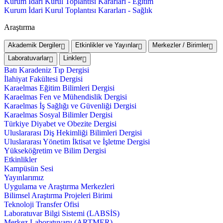
Kurum İdari Kurul Toplantısı Kararları - Eğitim
Kurum İdari Kurul Toplantısı Kararları - Sağlık
Araştırma
Akademik Dergiler
Etkinlikler ve Yayınlar
Merkezler / Birimler
Laboratuvarlar
Linkler
Batı Karadeniz Tıp Dergisi
İlahiyat Fakültesi Dergisi
Karaelmas Eğitim Bilimleri Dergisi
Karaelmas Fen ve Mühendislik Dergisi
Karaelmas İş Sağlığı ve Güvenliği Dergisi
Karaelmas Sosyal Bilimler Dergisi
Türkiye Diyabet ve Obezite Dergisi
Uluslararası Diş Hekimliği Bilimleri Dergisi
Uluslararası Yönetim İktisat ve İşletme Dergisi
Yükseköğretim ve Bilim Dergisi
Etkinlikler
Kampüsün Sesi
Yayınlarımız
Uygulama ve Araştırma Merkezleri
Bilimsel Araştırma Projeleri Birimi
Teknoloji Transfer Ofisi
Laboratuvar Bilgi Sistemi (LABSİS)
Merkez Laboratuvaru (ARTMER)