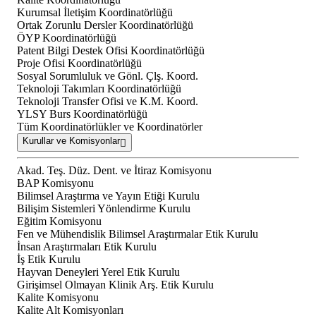
Kurumsal İletişim Koordinatörlüğü
Ortak Zorunlu Dersler Koordinatörlüğü
ÖYP Koordinatörlüğü
Patent Bilgi Destek Ofisi Koordinatörlüğü
Proje Ofisi Koordinatörlüğü
Sosyal Sorumluluk ve Gönl. Çlş. Koord.
Teknoloji Takımları Koordinatörlüğü
Teknoloji Transfer Ofisi ve K.M. Koord.
YLSY Burs Koordinatörlüğü
Tüm Koordinatörlükler ve Koordinatörler
Kurullar ve Komisyonlar
Akad. Teş. Düz. Dent. ve İtiraz Komisyonu
BAP Komisyonu
Bilimsel Araştırma ve Yayın Etiği Kurulu
Bilişim Sistemleri Yönlendirme Kurulu
Eğitim Komisyonu
Fen ve Mühendislik Bilimsel Araştırmalar Etik Kurulu
İnsan Araştırmaları Etik Kurulu
İş Etik Kurulu
Hayvan Deneyleri Yerel Etik Kurulu
Girişimsel Olmayan Klinik Arş. Etik Kurulu
Kalite Komisyonu
Kalite Alt Komisyonları