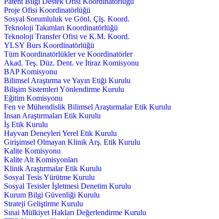
Patent Bilgi Destek Ofisi Koordinatörlüğü
Proje Ofisi Koordinatörlüğü
Sosyal Sorumluluk ve Gönl. Çlş. Koord.
Teknoloji Takımları Koordinatörlüğü
Teknoloji Transfer Ofisi ve K.M. Koord.
YLSY Burs Koordinatörlüğü
Tüm Koordinatörlükler ve Koordinatörler
Akad. Teş. Düz. Dent. ve İtiraz Komisyonu
BAP Komisyonu
Bilimsel Araştırma ve Yayın Etiği Kurulu
Bilişim Sistemleri Yönlendirme Kurulu
Eğitim Komisyonu
Fen ve Mühendislik Bilimsel Araştırmalar Etik Kurulu
İnsan Araştırmaları Etik Kurulu
İş Etik Kurulu
Hayvan Deneyleri Yerel Etik Kurulu
Girişimsel Olmayan Klinik Arş. Etik Kurulu
Kalite Komisyonu
Kalite Alt Komisyonları
Klinik Araştırmalar Etik Kurulu
Sosyal Tesis Yürütme Kurulu
Sosyal Tesisler İşletmesi Denetim Kurulu
Kurum Bilgi Güvenliği Kurulu
Strateji Geliştirme Kurulu
Sınai Mülkiyet Hakları Değerlendirme Kurulu