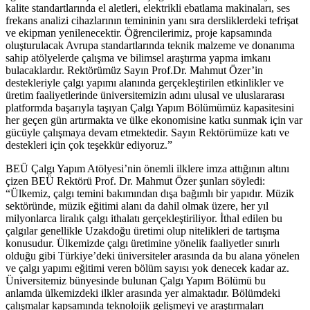
kalite standartlarında el aletleri, elektrikli ebatlama makinaları, ses
frekans analizi cihazlarının temininin yanı sıra dersliklerdeki tefrişat
ve ekipman yenilenecektir. Öğrencilerimiz, proje kapsamında
oluşturulacak Avrupa standartlarında teknik malzeme ve donanıma
sahip atölyelerde çalışma ve bilimsel araştırma yapma imkanı
bulacaklardır. Rektörümüz Sayın Prof.Dr. Mahmut Özer’in
destekleriyle çalgı yapımı alanında gerçekleştirilen etkinlikler ve
üretim faaliyetlerinde üniversitemizin adını ulusal ve uluslararası
platformda başarıyla taşıyan Çalgı Yapım Bölümümüz kapasitesini
her geçen gün artırmakta ve ülke ekonomisine katkı sunmak için var
gücüyle çalışmaya devam etmektedir. Sayın Rektörümüze katı ve
destekleri için çok teşekkür ediyoruz.”
BEÜ Çalgı Yapım Atölyesi’nin önemli ilklere imza attığının altını
çizen BEÜ Rektörü Prof. Dr. Mahmut Özer şunları söyledi:
“Ülkemiz, çalgı temini bakımından dışa bağımlı bir yapıdır. Müzik
sektöründe, müzik eğitimi alanı da dahil olmak üzere, her yıl
milyonlarca liralık çalgı ithalatı gerçekleştiriliyor. İthal edilen bu
çalgılar genellikle Uzakdoğu üretimi olup nitelikleri de tartışma
konusudur. Ülkemizde çalgı üretimine yönelik faaliyetler sınırlı
olduğu gibi Türkiye’deki üniversiteler arasında da bu alana yönelen
ve çalgı yapımı eğitimi veren bölüm sayısı yok denecek kadar az.
Üniversitemiz bünyesinde bulunan Çalgı Yapım Bölümü bu
anlamda ülkemizdeki ilkler arasında yer almaktadır. Bölümdeki
çalışmalar kapsamında teknolojik gelişmeyi ve araştırmaları